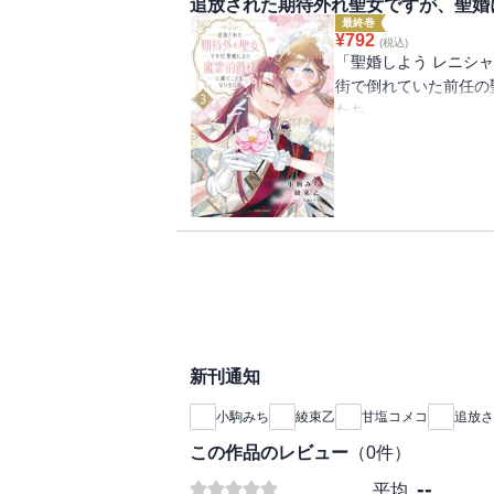
追放された期待外れ聖女ですが、聖婚
より魔霊伯爵様に嫁ぐ
最終巻
■【収録内容】
¥
792
(税込)
「追放された期待外れ
「聖婚しよう レニシ
ことになりました」6話
街で倒れていた前任の
単行本描き下ろし漫画
たち。
熱心に看病するレニシ
レムの仲を引き裂こう
果たしていないことが
さらにヴェルフレムの
ピンチに・・・!?
魔霊と人間の違いを超
――!!
【※この作品は話売り
より魔霊伯爵様に嫁ぐ
新刊通知
■【収録内容】
「追放された期待外れ
小駒みち
綾束乙
甘塩コメコ
追放さ
ことになりました」11
単行本描き下ろし漫画
この作品のレビュー
（
0
件）
--
平均