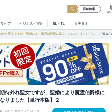
詳細検索
はじ
グラビア
ビジネス
・実用
BL・TL
タテヨミ
追放された期待外れ聖女ですが、聖婚により魔霊伯爵様に嫁ぐことになりました【単行本版】
期待外れ聖女ですが、聖婚により魔霊伯爵様に
なりました【単行本版】２
束乙(原作)
,
甘塩コメコ(イラス