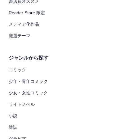
書店員オススメ
Reader Store 限定
メディア化作品
厳選テーマ
ジャンルから探す
コミック
少年・青年コミック
少女・女性コミック
ライトノベル
小説
雑誌
グラビア