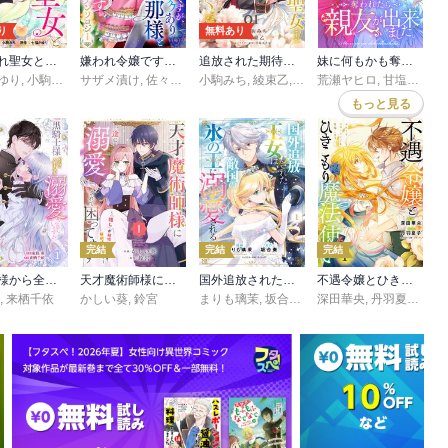
り
無料あり
虐げられ聖女と一途公爵 仮初め婚のはずが、溺愛されています
嫌われ令嬢ですが、ワケあり旦那様と幸せになります アンソロジー
追放された期待外れ聖女ですが、聖婚により魔霊伯爵様に嫁ぐことになりました
妹に何もかも奪われたら親友が出来ました。虐げられ令嬢と呪われドレスの謎令嬢
ゆり
,
小駒みち
サザメ漬け
,
佐々木こたろ
小駒みち
,
春原まい
,
綾束乙
,
sacco
,
甘塩コメコ
,
エトワール編集部
荒瀬ヤヒロ
,
甘塩コメコ
もっと見る
完結
完結
完結
黒騎士様から全力で溺愛されていますが、すごもり聖女は今日も引きこもりたい！
天才魔術師様に一途に溺愛されて困ってます～「推し」が結婚相手なんて、解釈違いです！～【電子単行本版／特典おまけ付き】
国外追放された王女は、敵国の氷の王に溺愛される
不遇令嬢とひきこもり魔法使い ふたりでスローライフを目指します
葵
,
来栖千依
かしい葵
,
鈴宮
まりも璃茉
,
坂合奏
,
さくらもち
深田華央
,
丹羽夏子
,
ボ