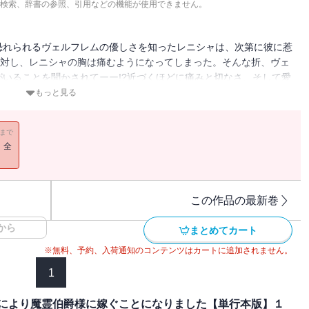
検索、辞書の参照、引用などの機能が使用できません。
恐れられるヴェルフレムの優しさを知ったレニシャは、次第に彼に惹
に対し、レニシャの胸は痛むようになってしまった。そんな折、ヴェ
いることを聞かされてーー!?近づくほどに痛みと切なさ、そして愛
きめきが詰まった王道ラブファンタジー第2巻！
もっと見る
れ聖女ですが、聖婚により魔霊伯爵様に嫁ぐことになりました」の単
11まで
！全
り魔霊伯爵様に嫁ぐことになりました」6話～10話
この作品の最新巻
から
まとめてカート
※無料、予約、入荷通知のコンテンツはカートに追加されません。
1
により魔霊伯爵様に嫁ぐことになりました【単行本版】１