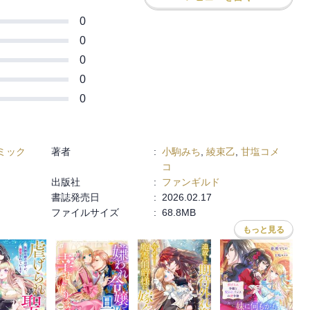
0
0
0
0
0
ミック
著者
:
小駒みち
,
綾束乙
,
甘塩コメ
コ
出版社
:
ファンギルド
書誌発売日
:
2026.02.17
ファイルサイズ
:
68.8MB
もっと見る