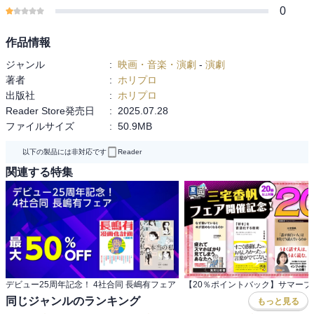
0
【大阪公演】梅田芸術劇場メインホール
【福岡公演】博多座
作品情報
原作 : サー・J・M・バリによる作品を元にしたミュージカル
ジャンル
:
映画・音楽・演劇
-
演劇
作詞 : キャロリン・リー
著者
:
ホリプロ
作曲 : モリス(ムース)・チャーラップ
出版社
:
ホリプロ
翻訳・訳詞 : 福田響志
Reader Store発売日
:
2025.07.28
演出・振付 : 長谷川 寧
ファイルサイズ
:
50.9MB
出演：
以下の製品には非対応です
Reader
ピーター・パン：山﨑玲奈
関連する特集
フック船長：石井一孝
ウェンディ：山口乃々華
タイガー・リリー：七瀬恋彩
ダーリング夫人：太田緑ロランス ほか
◆紙書籍のプログラムと同じ内容になります。重複での購入にご注
意ください。
デビュー25周年記念！ 4社合同 長嶋有フェア
同じジャンルのランキング
もっと見る