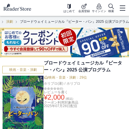
はじめて
会員登録
サインイン
検索
演劇
ブロードウェイミュージカル『ピーター・パン』2025 公演プログラム
ブロードウェイミュージカル『ピータ
ー・パン』2025 公演プログラム
映画・音楽・演劇
映画・音楽・演劇：29位
ホリプロ(著)
/
ホリプロ
(
0
)
レビューを書く
¥
2,000
(税込)
クーポン利用対象商品
2025年07月28日
配信