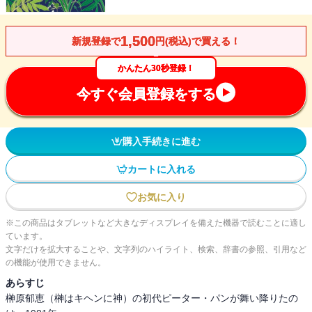
1,500
新規登録で
円(税込)で買える！
かんたん30秒登録！
今すぐ会員登録をする
購入手続きに進む
カートに入れる
お気に入り
※この商品はタブレットなど大きなディスプレイを備えた機器で読むことに適し
ています。
文字だけを拡大することや、文字列のハイライト、検索、辞書の参照、引用など
の機能が使用できません。
あらすじ
榊原郁恵（榊はキヘンに神）の初代ピーター・パンが舞い降りたの