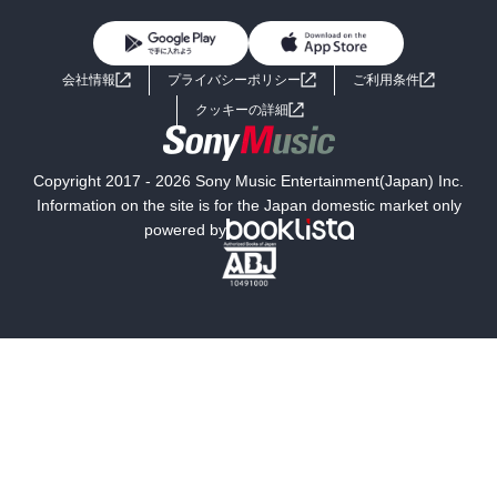
初めての方へ
ヘルプ
BL・TL
ライトノベル
男子向けラノベ
よくあるご質問
お問い合わせ
会社情報
プライバシーポリシー
ご利用条件
女子向けラノベ
小説
利用規約
クッキーの詳細
国内小説
海外小説
Copyright 2017 - 2026 Sony Music Entertainment(Japan) Inc.
ミステリー
SF
Information on the site is for the Japan domestic market only
powered by
歴史・時代小説
文学
雑誌
グラビア写真集
ボーイズラブ
ティーンズラブ
人文・思想・歴史
社会・政治・法律
ビジネス・経済
サイエンス・テクノロジー