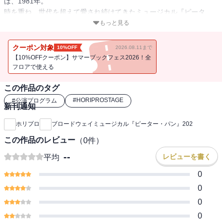
は、1981年。
時を重ね、世代を超えて愛され続けてきたミュージカル『ピータ
ー・パン』は、今年で、記念すべき45年目を迎えます。今年も日本
もっと見る
中の子どもたち、そして大人たちに、夢と冒険の世界をお届けしま
す。
クーポン対象
10%OFF
2026.08.11まで
いつまでも子どもでいたいピーター・パンと、ネバーランドの冒険
【10%OFFクーポン】サマーブックフェス2026！全
で成長する子どもたちの、楽しくて、ちょっぴり切ない物語。美し
フロアで使える
い音楽、躍動感あふれるダンス、大迫力のアクション、そしてピー
この作品のタグ
ターが客席上空に飛んでくるビッグフライング！子どもから大人ま
で楽しめる『ピーター・パン』で、素敵な思い出を作りませんか？
#
HORIPROSTAGE
#
公演プログラム
新刊通知
ミュージカル『ピーター・パン』2025ver.公演プログラムです。
ホリプロ
ブロードウェイミュージカル『ピーター・パン』202
ピーター・パンの世界をもっと知り、もっと遊べる特別プログラ
この作品のレビュー
（
0
件）
ム！
キャストのビジュアル写真、スペシャル対談、劇場大冒険、クイ
--
レビューを書く
平均
ズ・・・
0
ページをめくるたびにネバーランドが広がります！
0
公演期間：2025年7月～8月
0
【東京公演】東京国際フォーラム ホールC
0
【群馬公演】高崎芸術劇場 大劇場