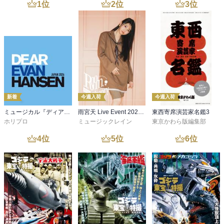
1
位
2
位
3
位
新着
今週入荷
今週入荷
ミュージカル『ディア・エヴァン・ハンセン』公演プログラム －稽古場写真ver.&舞台写真ver. 合本－
雨宮天 Live Event 2026 -Room Theory- パンフレット
東西寄席演芸家名鑑3
ホリプロ
ミュージックレイン
東京かわら版編集部
4
位
5
位
6
位