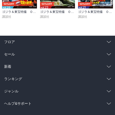
50%OFF
50%OFF
50%OFF
ゴジラ＆東宝特撮 ＯＦＦＩＣＩＡＬ ＭＯＯＫ ｖｏｌ．２６ 宇宙大戦争／惑星大戦争
ゴジラ＆東宝特撮 ＯＦＦＩＣＩＡＬ ＭＯＯＫ ｖｏｌ．２３ 地球防衛軍／海底軍艦
ゴジラ＆東宝特撮 ＯＦＦＩＣＩＡＬ ＭＯＯＫ ｖｏｌ．２１ ゴジラ×メカゴジラ／ゴジラ×モスラ×メカゴジラ 東京ＳＯＳ
講談社
講談社
講談社
フロア
総合
コミック
セール
ラノベ
小説
総合
コミック
新着
雑誌・グラビア
ビジネス・実用
ラノベ
小説
総合
コミック
ランキング
BL・TL
雑誌・グラビア
ビジネス・実用
ラノベ
小説
総合
コミック
ジャンル
BL・TL
雑誌・グラビア
ビジネス・実用
ラノベ
小説
コミック
男性コミック
ヘルプ&サポート
BL・TL
雑誌・グラビア
ビジネス・実用
女性コミック
コミック誌