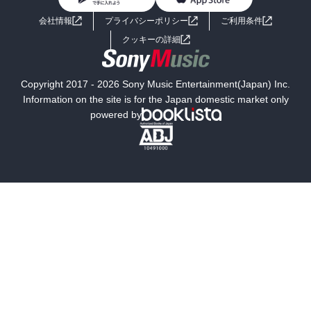
BL・TL
ライトノベル
男子向けラノベ
よくあるご質問
お問い合わせ
会社情報
プライバシーポリシー
ご利用条件
女子向けラノベ
小説
利用規約
クッキーの詳細
国内小説
海外小説
Copyright 2017 - 2026 Sony Music Entertainment(Japan) Inc.
ミステリー
SF
Information on the site is for the Japan domestic market only
powered by
歴史・時代小説
文学
雑誌
グラビア写真集
ボーイズラブ
ティーンズラブ
人文・思想・歴史
社会・政治・法律
ビジネス・経済
サイエンス・テクノロジー
コンピュータ・情報
くらし・家庭