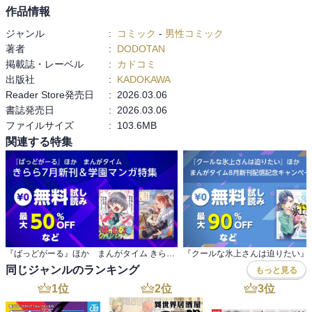
作品情報
ジャンル
:
コミック
-
男性コミック
著者
:
DODOTAN
掲載誌・レーベル
:
カドコミ
出版社
:
KADOKAWA
Reader Store発売日
:
2026.03.06
書誌発売日
:
2026.03.06
ファイルサイズ
:
103.6MB
関連する特集
『ばっどがーる』ほか まんがタイム きらら7月新刊＆学園マンガ特集
同じジャンルのランキング
もっと見る
1
位
2
位
3
位