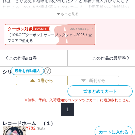
れは、とりあえず地球を飛び出したノアと同居宇宙人けびりんちょ
むによる、のんきな宇宙暮らしのレコード。【電子版のみ連載時の
カラー原稿が収録されます。】
もっと見る
クーポン対象
10%OFF
2026.08.11まで
【10%OFFクーポン】サマーブックフェス2026！全
フロアで使える
この作品の1巻
この作品の最新巻
続巻を自動購入
シリーズ作品(
3
件)
1巻から
新刊から
まとめてカート
※無料、予約、入荷通知のコンテンツはカートに追加されません。
1
レコードホーム （１）
¥
792
(税込)
カートに入れる