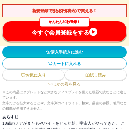
358
新規登録で
円(税込)で買える！
かんたん30秒登録！
今すぐ会員登録をする
購入手続きに進む
カートに入れる
お気に入り
試し読み
ほかの巻を見る
※この商品はタブレットなど大きなディスプレイを備えた機器で読むことに適し
ています。
文字だけを拡大することや、文字列のハイライト、検索、辞書の参照、引用など
の機能が使用できません。
あらすじ
18歳のノアがまたもやバイトをとんだ朝、宇宙人がやってきた。 こ