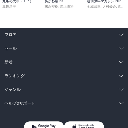
九条の大罪（１７）
あかね噺 23
週刊少年マガジン 2026年36・37号[2026年8月5日発売]
真鍋昌平
末永裕樹
,
馬上鷹将
金城宗幸
,
ノ村優介
,
真島ヒロ
フロア
総合
コミック
セール
ラノベ
小説
総合
コミック
新着
雑誌・グラビア
ビジネス・実用
ラノベ
小説
総合
コミック
ランキング
BL・TL
雑誌・グラビア
ビジネス・実用
ラノベ
小説
総合
コミック
ジャンル
BL・TL
雑誌・グラビア
ビジネス・実用
ラノベ
小説
コミック
男性コミック
ヘルプ&サポート
BL・TL
雑誌・グラビア
ビジネス・実用
女性コミック
コミック誌
初めての方へ
ヘルプ