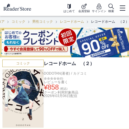
はじめて
会員登録
サインイン
検索
ロア
コミック
男性コミック
レコードホーム
レコードホーム （２）
レコードホーム （２）
コミック
DODOTAN(著者)
/
カドコミ
(
0
)
レビューを書く
¥
858
(税込)
クーポン利用対象商品
2026年03月06日
配信