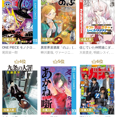
今週入荷
今週入荷
今週入荷
ONE PIECE モノクロ版 115
異世界居酒屋「のぶ」(22)
信じていた仲間達にダンジョン奥地で殺されかけたがギフト『無限ガチャ』でレベル９９９９の仲間達を手に入れて元パーティーメンバーと世界に復讐＆『ざまぁ！』します！（２３）
尾田栄一郎
蝉川夏哉
,
ヴァージニア二等兵
大前貴史
,
転
,
明鏡シスイ
,
ｔｅ
4
位
5
位
6
位
今週入荷
今週入荷
今週入荷