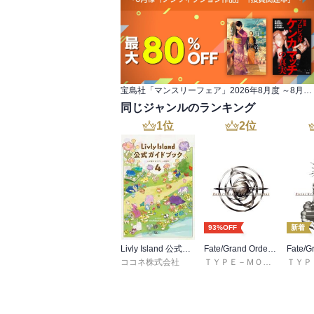
宝島社「マンスリーフェア」2026年8月度 ～8月は「ノンフィクション作品」「投資関連本」～
同じジャンルのランキング
1
位
2
位
93%OFF
新着
Livly Island 公式ガイドブック４ 心が重なるリヴリーの世界【プロダクトコード付き】
Fate/Grand Order material I
ココネ株式会社
ＴＹＰＥ－ＭＯＯＮ