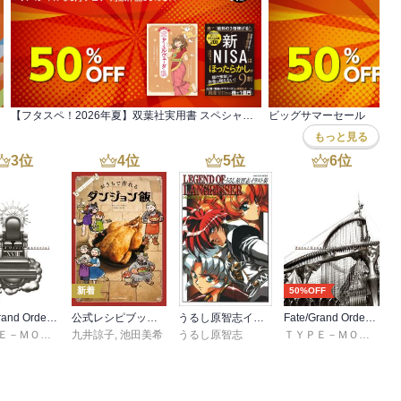
【フタスペ！2026年夏】双葉社実用書 スペシャルな8月フェア 対象作品50％OFF
ビッグサマーセール
もっと見る
3
位
4
位
5
位
6
位
新着
50%OFF
Fate/Grand Order material XVIII
公式レシピブック おうちで作れるダンジョン飯
うるし原智志イラスト集 レジェンド・オブ・ラングリッサー
Fate/Grand Order material XVI
ＴＹＰＥ－ＭＯＯＮ
九井諒子
,
池田美希
うるし原智志
ＴＹＰＥ－ＭＯＯＮ