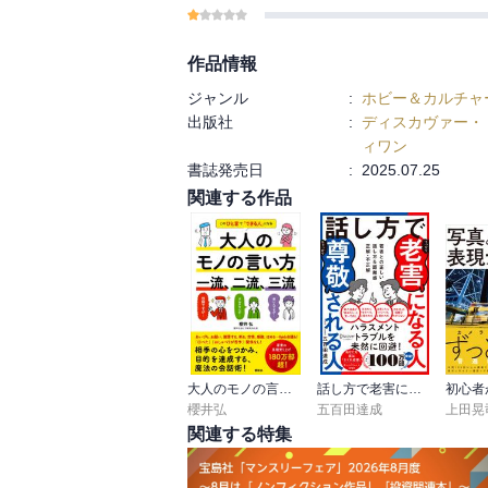
年月日の運勢や、易や暦、しきたりの解説
カラーの口絵ページを掲載しているのもシ
はじめての方から、毎年買っている方まで
作品情報
「迷ったらこれ」の一冊です。
ジャンル
:
ホビー＆カルチャ
出版社
:
ディスカヴァー・
【本暦でわかること】
ィワン
■令和８年のあなたの運勢がわかります
書誌発売日
:
2025.07.25
■日本と世界の動きや景気がわかります
関連する作品
■人相・手相・家相がわかります
■幸せを呼ぶ命名法
■厄年の知識
■魔除けのおまじない
■冠婚葬祭の常識がわかります
■八十一画吉凶判断
■夢占い
そのほか、日々役立つ知識が満載です。
大人のモノの言い方 一流、二流、三流 このひと言で「できる人」になる
話し方で老害になる人尊敬される人 若者との正しい話し方&距離感 正解・不正解
櫻井弘
五百田達成
上田晃
関連する特集