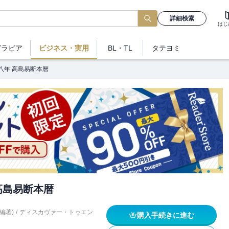
詳細検索
はじ
グラビア
ビジネス
・実用
BL・TL
タテヨミ
八年 高島易断本暦
高島易断本暦
編著)
/
ディスカヴァー・トゥエン
購入手続きに進む