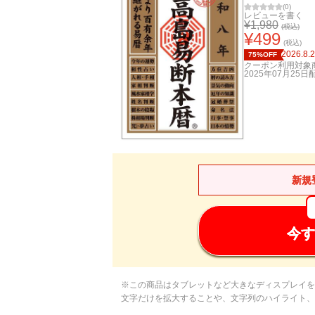
(
0
)
レビューを書く
¥
1,980
(税込)
¥
499
(税込)
2026.8.
75%OFF
クーポン利用対象
2025年07月25日
新規
今す
※この商品はタブレットなど大きなディスプレイを
文字だけを拡大することや、文字列のハイライト、