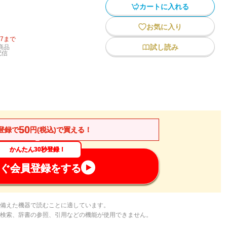
カートに入れる
お気に入り
27
まで
試し読み
商品
配信
50
登録で
円(税込)で買える！
かんたん30秒登録！
ぐ会員登録をする
備えた機器で読むことに適しています。
検索、辞書の参照、引用などの機能が使用できません。