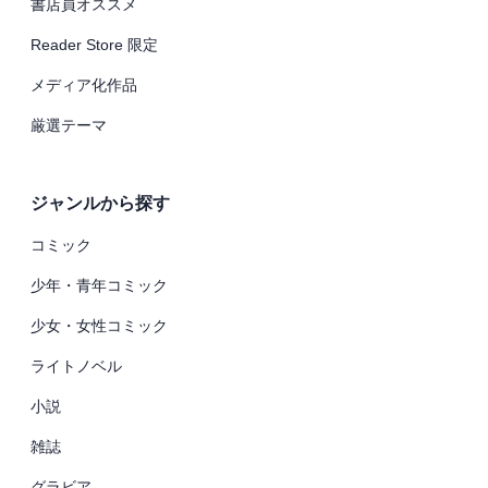
書店員オススメ
Reader Store 限定
メディア化作品
厳選テーマ
ジャンルから探す
コミック
少年・青年コミック
少女・女性コミック
ライトノベル
小説
雑誌
グラビア