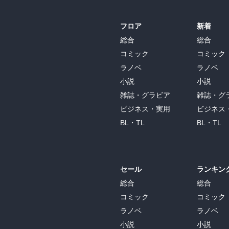
フロア
新着
総合
総合
コミック
コミック
ラノベ
ラノベ
小説
小説
雑誌・グラビア
雑誌・グ
ビジネス・実用
ビジネス
BL・TL
BL・TL
セール
ランキン
総合
総合
コミック
コミック
ラノベ
ラノベ
小説
小説