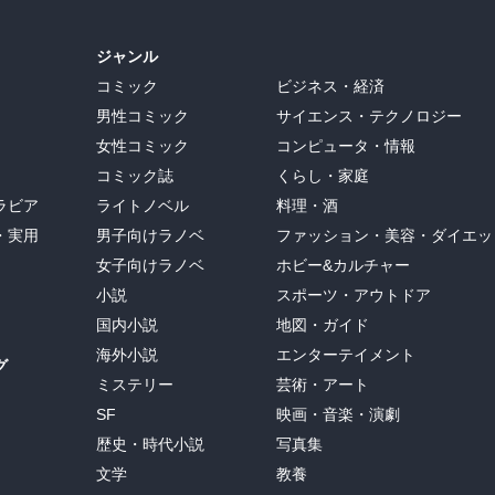
ジャンル
コミック
ビジネス・経済
男性コミック
サイエンス・テクノロジー
女性コミック
コンピュータ・情報
コミック誌
くらし・家庭
ラビア
ライトノベル
料理・酒
・実用
男子向けラノベ
ファッション・美容・ダイエッ
女子向けラノベ
ホビー&カルチャー
小説
スポーツ・アウトドア
国内小説
地図・ガイド
海外小説
エンターテイメント
グ
ミステリー
芸術・アート
SF
映画・音楽・演劇
歴史・時代小説
写真集
文学
教養