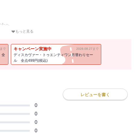
なたへ。
もっと見る
~1914）が創始した易経をベースにした占いです。
キャンペーン実施中
11まで
2026.08.27まで
！全
ディスカヴァー・トゥエンティワン月替わりセー
勢を明らかにするだけでなく、
ル 全点499円(税込)
・日の行動指針に加え、
しく説明しています。
ト
レビューを書く
もおすすめ
0
る一冊です。
0
0
0
情報量が多い完全版です。