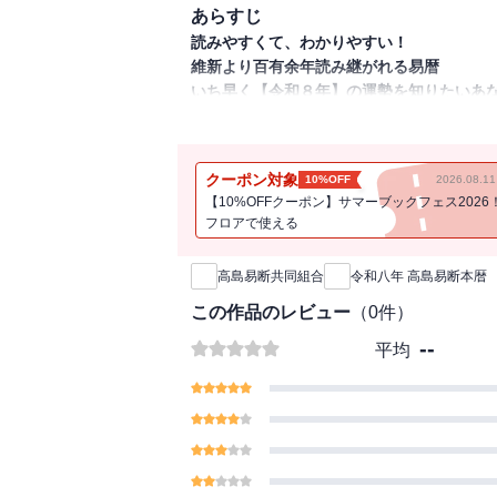
あらすじ
読みやすくて、わかりやすい！
維新より百有余年読み継がれる易暦
いち早く【令和８年】の運勢を知りたいあ
「高島易断」とは、
横浜の実業家でもある高島嘉右衛門（1832
クーポン対象
10%OFF
2026.08.
【10%OFFクーポン】サマーブックフェス2026
この「高島易断」は令和８年のあなたの運
フロアで使える
新刊通知
日本や世界の情勢から景気の動向、年・月
行事、冠婚葬祭、暦の知識等も網羅的に詳
高島易断共同組合
令和八年 高島易断本暦
その中でも、本シリーズの特徴は
この作品のレビュー
（
0
件）
①読みやすい大きめのフォントとレイアウ
--
平均
②わかりやすい解説で初めて読まれる方に
③親しみやすい語り口
人事百般問題解決のための力強い味方にな
あらゆる情報や解説を網羅した完全版
『高島易断本暦』は本シリーズの中で最も