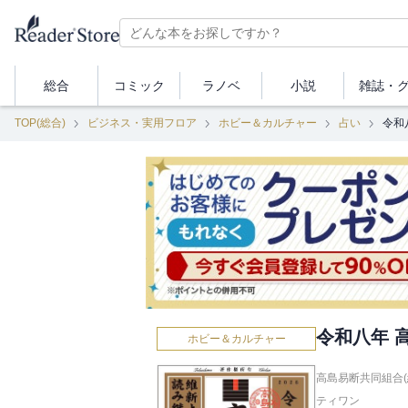
総合
コミック
ラノベ
小説
雑誌・
TOP(総合)
ビジネス・実用フロア
ホビー＆カルチャー
占い
令和
令和八年 
ホビー＆カルチャー
高島易断共同組合(
ティワン