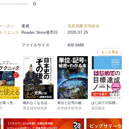
はしっかり網羅。
0
リーズ中では本暦だけ。
ご満足いただける
ー
-
占い
著者
:
高島易断共同組合
トゥエンテ
Reader Store発売日
:
2025.07.25
ファイルサイズ
:
400.6MB
もっと見る
セールあり
初心者が真っ先に覚えたい！ 写真の表現テクニック入門
眠れなくなるほどおもしろい 日本史の「その後」
単位と記号の秘密がわかる本
はじめての目標達成ノート
司
歴史雑学研究所
科学雑学研究倶楽部
原田隆史