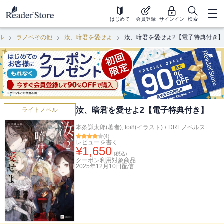
はじめて
会員登録
サインイン
検索
ル
ラノベその他
汝、暗君を愛せよ
汝、暗君を愛せよ2【電子特典付き】
汝、暗君を愛せよ2【電子特典付き】
ライトノベル
本条謙太郎(著者)
,
toi8(イラスト)
/
DREノベルス
(
4
)
レビューを書く
¥
1,650
(税込)
クーポン利用対象商品
2025年12月10日
配信