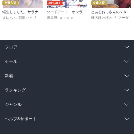
今週入荷
30%OFF
今週入荷
転生しました、サラナ・キンジェです。ごきげんよう。５ ～婚約破棄されたので田舎で気ままに暮らしたいと思います～【電子書店共通特典SS付】
ソードアート・オンライン29 ユナイタル・リングVIII
とあるおっさんのＶＲＭＭＯ活動記34
まゆらん
,
匈歌ハトリ
川原礫
,
ａｂｅｃ
椎名ほわほわ
,
ヤマーダ
フロア
総合
コミック
セール
ラノベ
小説
総合
コミック
新着
雑誌・グラビア
ビジネス・実用
ラノベ
小説
総合
コミック
ランキング
BL・TL
雑誌・グラビア
ビジネス・実用
ラノベ
小説
総合
コミック
ジャンル
BL・TL
雑誌・グラビア
ビジネス・実用
ラノベ
小説
コミック
男性コミック
ヘルプ&サポート
BL・TL
雑誌・グラビア
ビジネス・実用
女性コミック
コミック誌
初めての方へ
ヘルプ