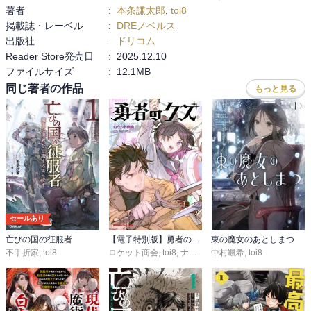
著者
:
本条謙太郎
,
toi8
スである。我々からすれば目指すものは明白だが、現代日本を見て
掲載誌・レーベル
:
DREノベルス
いないアングラン視点から「ちぐはぐ」と言及されているのもそれ
出版社
:
ドリコム
はそうだと面白い。それにしても現代社会を構成する諸要素をしか
Reader Store発売日
:
2025.12.10
と分解して把握している筆者の見識である。

ファイルサイズ
:
12.1MB
またこういう政治ものはマクロ視点からのチェスゲームを描きがち
同じ著者の作品
もっと見る
だが、民生の観点を代弁するキャラも登場して、「民衆とはいかな
るものか」についての洞察があるのもいい。残念ながら、作品にお
いて示されたように中近世では今よりも民衆は煽動されやすい存在
であったろうし、今も倫理的にはそう変わっていないのだろう。し
かし、民衆が選んだ道が「正しい」とされる。そのとおり。自分は
ここにある種の諦念を見た。

ラストシーンも、これまた非常に示唆的だ！

まず共和制になってるあたり、もしかしたら本当に革命エンドだっ
たのかもしれない。（そこで王女が一定の役割を果たしたのかもし
セールあり
れないし、そうではないのかもしれない。）

亡びの国の征服者
【電子特別版】勇者のクズ
東の魔女のあとしまつ
グロワスが「小学校の教科書に載っていない」ことの分からなさも
不手折家
,
toi8
ロケット商会
,
toi8
,
ナカシマ723
中村颯希
,
toi8
丁度いい。やはりド派手な事績を残さなかったという意味で「暗
君」と取れる余地を残しつつ、高校世界史では国民国家形成を主導
した君主として記述されているのかもしれない。

総じて、グロワスは明君であるだろうが、それが暗君的な素地と外