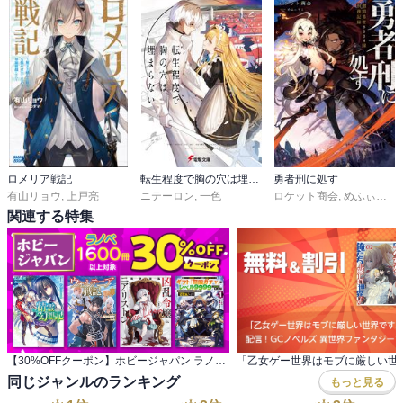
ロメリア戦記
転生程度で胸の穴は埋まらない
勇者刑に処す
有山リョウ
,
上戸亮
ニテーロン
,
一色
ロケット商会
,
めふぃすと
関連する特集
【30%OFFクーポン】ホビージャパン ラノベ 1,600冊以上対象
同じジャンルのランキング
もっと見る