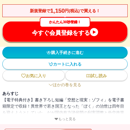
1,150
新規登録で
円(税込)で買える！
かんたん30秒登録！
今すぐ会員登録をする
購入手続きに進む
カートに入れる
お気に入り
試し読み
ほかの巻を見る
あらすじ
【電子特典付き】書き下ろし短編「空想と現実：ゾフィ」を電子書
籍限定で収録！異世界で若き国王となった「ぼく」の治世は四年目
を迎えようとしていた。だが国内有力諸侯間の利害調整と外交政策
の大転換の末にたどり着いた一つの成果、新政権発足を定める「大
もっと見る
回廊の勅令」は貴族会の思わぬ反対により否決されてしまう。国内