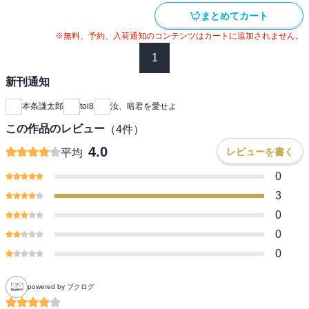
まとめてカート
※無料、予約、入荷通知のコンテンツはカートに追加されません。
1
新刊通知
本条謙太郎
toi8
汝、暗君を愛せよ
この作品のレビュー
（
4
件）
4.0
レビューを書く
平均
0
3
0
0
0
powered by ブクログ