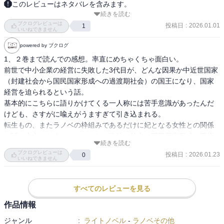
このレビューはネタバレを含みます。
続きを読む
えっ、これで終わり……！？　そんなバカな。とはなったけど、だ
ブクログレビューは
らだら続くよりは潔くていいのかもしれない。

投稿日
:
2026.01.01
1
いいねできません
powered by ブクログ
あとがきには第一部完とあったので、なんかまた始まるのかな？
1、２巻まで読んでの感想。率直にめちゃくちゃ面白い。

前世で中小企業の経営に失敗した3代目が、どんな因果か中近世国家
（封建社会から国民国家形成への過渡期社会）の国王になり、国家
経営を迫られるという話。

基本的にこちらに語りかけてくる一人称には苦手意識があったんだ
けども、さすがに喩えがうますぎて引き込まれる。

転生もの、またラノベの枠組みであるだけに妃となる女性との関係
が話の中心になるものの、それが政治、外交、国民国家形成、王権
続きを読む
の取扱い...の諸問題に直結している様を説得的に描き出す手腕がすご
ブクログレビューは
投稿日
:
2026.01.23
0
い。

いいねできません
こういう「政治」を「小説として書く」ことには色々な制限や配慮
が付きものであるが、筆者はまさにその点で此処しかないという道
すべてのレビューを見る
筋を描き出しているような気もする。

細かい点を言い出すとキリがないが、全体の話としてはやはり、諸
作品情報
侯の力を抑制して国家への帰属意識を高める一方、王権を制限して
ジャンル
:
ライトノベル
-
ラノベその他
いわゆる立憲君主制（むしろ戦後日本の天皇制？）を目指すバラン