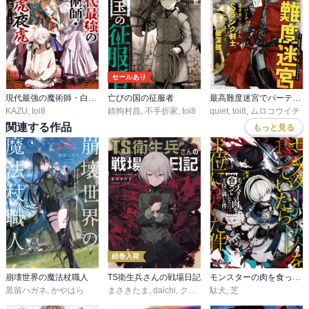
形で描かれるあたり、まさにタイトルのとおりの物語だった。なん
と続刊もあるとのことで、読みます
セールあり
現代最強の魔術師・白虎夜虎
亡びの国の征服者
最高難度迷宮でパーティに置き去りにされたSランク剣士、本当に迷いまくって誰も知らない最深部へ ～俺の勘だとたぶんこっちが出口だと思う～(コミック)
KAZU
,
toi8
錆狗村昌
,
不手折家
,
toi8
quiet
,
toi8
,
ムロコウイチ
関連する作品
もっと見る
続巻入荷
崩壊世界の魔法杖職人
TS衛生兵さんの戦場日記
モンスターの肉を食っていたら王位に就いた件
黒留ハガネ
,
かやはら
まさきたま
,
daichi
,
クレタ
駄犬
,
芝