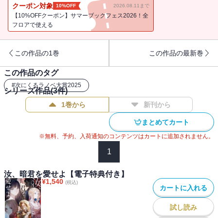
に漂い始めた不穏な空気と、背後に見え隠れする列強の思惑に立ち
クーポン対象
10%OFF
2026.08.11まで
向かう中で、王の重責は徐々に彼の精神を摩耗させつつあった。
【10%OFFクーポン】サマーブックフェス2026！全
――ぼくは王だ。そう在りつづけなければならない。逆境の中で足
フロアで使える
掻く彼を待つのは、果たして栄光か破滅か。「杯を掲げよう。――
大グロワスの誕生に！」
この作品の1巻
この作品の最新巻
この作品のタグ
#
次にくるラノベ大賞2025
シリーズ作品(
3
件)
1巻から
新刊から
まとめてカート
※無料、予約、入荷通知のコンテンツはカートに追加されません。
1
汝、暗君を愛せよ【電子特典付き】
¥
1,540
(税込)
カートに入れる
試し読み