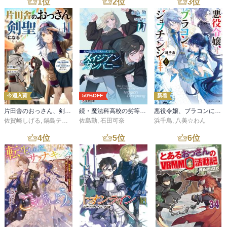
1
位
2
位
3
位
今週入荷
50%OFF
新着
片田舎のおっさん、剣聖になる 11 ～ただの田舎の剣術師範だったのに、大成した弟子たちが俺を放ってくれない件～
続・魔法科高校の劣等生 メイジアン・カンパニー(11)
悪役令嬢、ブラコンにジョブチェンジします９【電子特典付き】
佐賀崎しげる
,
鍋島テツヒロ
佐島勤
,
石田可奈
浜千鳥
,
八美☆わん
4
位
5
位
6
位