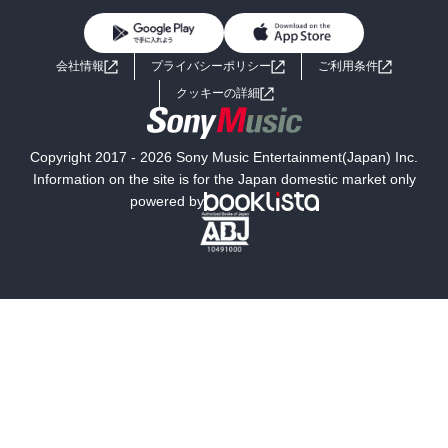
BL・TL
ライトノベル
男子向けラノベ
よくあるご質問
お問い合わせ
会社情報
プライバシーポリシー
ご利用条件
女子向けラノベ
小説
利用規約
クッキーの詳細
国内小説
海外小説
Copyright 2017 - 2026 Sony Music Entertainment(Japan) Inc.
ミステリー
SF
Information on the site is for the Japan domestic market only
powered by
歴史・時代小説
文学
雑誌
グラビア写真集
ボーイズラブ
ティーンズラブ
人文・思想・歴史
社会・政治・法律
ビジネス・経済
サイエンス・テクノロジー