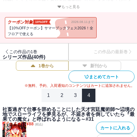
＝フレイマン。
もっと見る
宮廷魔術師は誰もが憧れる誇り高き職業――しかし名誉とは裏腹
に、彼女の立場は「社畜」そのものであった。
クーポン対象
10%OFF
2026.08.11まで
そんな生活に嫌気がさした彼女は、生涯働かずに済むだけのお金を
【10%OFFクーポン】サマーブックフェス2026！全
貯め、宮廷魔術師の職を降りる。それから始まった、辺境の一軒家
フロアで使える
でのスローライフ。昼間は散歩しながら薬草採取。夜はゆっくり湯
船に浸かって、大きなベッドでぐっすり眠る。まさに理想の生活を
この作品の1巻
この作品の最新巻
送り始めたローズの人生は、薔薇色かと思われた。しかし――――
シリーズ作品(
40
件)
1巻から
新刊から
これは、自身の平穏を守るために奮闘していたら、数多の伝説を残
すことになってしまった、そんな天才魔術師の物語――――
まとめてカート
※無料、予約、入荷通知のコンテンツはカートに追加されません。
1
2
3
4
社畜過ぎて仕事を辞めることにした天才宮廷魔術師〜辺境の
地でスローライフを夢見るが、不届き者を倒していたら『最
果ての魔女』と呼ばれるようになる～#31
¥
88
(税込)
カートに入れる