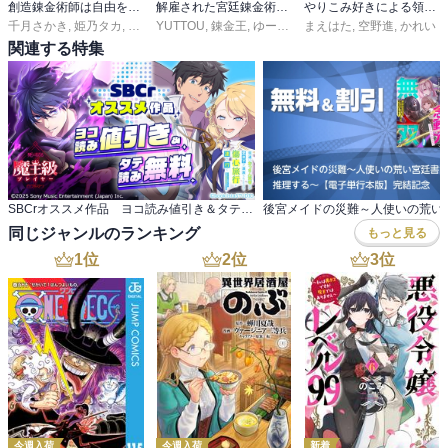
創造錬金術師は自由を謳歌する 故郷を追放されたら、魔王のお膝元で超絶効果のマジックアイテム作り放題になりました【分冊版】
解雇された宮廷錬金術師は辺境で大農園を作り上げる～祖国を追い出されたけど、最強領地でスローライフを謳歌する〜【分冊版】
やりこみ好きによる領地経営 ～俺だけ見える『開拓度』を上げて最強領地に～ コミック版（分冊版）
千月さかき
,
姫乃タカ
,
かぼちゃ
YUTTOU
,
錬金王
,
ゆーにっと
まえはた
,
空野進
,
かれい
関連する特集
SBCrオススメ作品 ヨコ読み値引き＆タテ読み無料
同じジャンルのランキング
もっと見る
1
位
2
位
3
位
今週入荷
今週入荷
新着