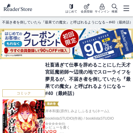
はじめて
会員登録
サインイン
検索
不届き者を倒していたら『最果ての魔女』と呼ばれるようになる～#40（最終話）
社畜過ぎて仕事を辞めることにした天才
宮廷魔術師〜辺境の地でスローライフを
夢見るが、不届き者を倒していたら『最
果ての魔女』と呼ばれるようになる～
#40（最終話）
コミック
最終巻
岸本和葉(原作)
,
みよしふるまち(ネーム)
,
booklistaSTUDIO(作画)
/
booklistaSTUDIO
(
0
)
レビューを書く
¥
88