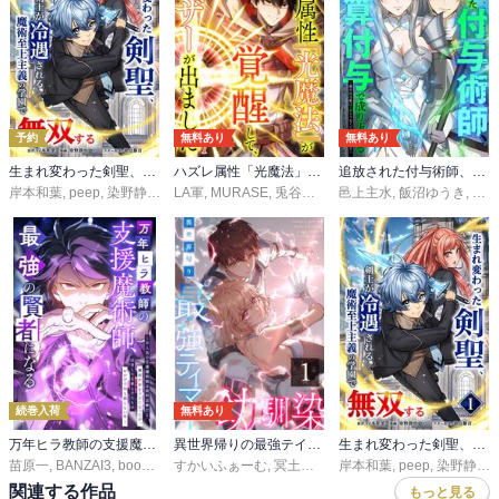
予約
無料あり
無料あり
生まれ変わった剣聖、剣士が冷遇される魔術至上主義の学園で無双する
ハズレ属性「光魔法」が覚醒してレーザーが出ました
追放された付与術師、最強の乗算付与で成り上がる ～僕の付与術は＋20じゃなく×20なんです～
岸本和葉
,
peep
,
染野静也
,
桑島黎音
LA軍
,
MURASE
,
taskey STUDIO
,
兎谷シェパコ
邑上主水
,
booklistaSTUDIO
,
飯沼ゆうき
,
アサ
続巻入荷
無料あり
万年ヒラ教師の支援魔術師、最強の賢者になる～不人気の支援魔術師は給料泥棒だと魔術大学をクビになったが、出世した元教え子たちのおかげで何も困らない件～
異世界帰りの最強テイマー、使い魔は幼馴染～
生まれ変わった剣聖、剣士が冷遇される魔術至上主義の学園で無双する【単行本版】
苗原一
,
BANZAI3
,
booklistaSTUDIO
すかいふぁーむ
,
冥土院ヘブん
岸本和葉
,
booklistaSTUDIO
,
peep
,
染野静也
,
関連する作品
もっと見る