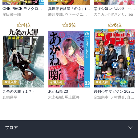
ONE PIECE モノクロ版 115
異世界居酒屋「のぶ」(22)
悪役令嬢レベル99 ～私は裏ボスですが魔王ではありません～ その６
尾田栄一郎
蝉川夏哉
,
ヴァージニア二等兵
のこみ
,
転
,
七夕さとり
,
Tea
4
位
5
位
6
位
今週入荷
今週入荷
今週入荷
九条の大罪（１７）
あかね噺 23
週刊少年マガジン 2026年36・37号[2026年8月5日発売]
真鍋昌平
末永裕樹
,
馬上鷹将
金城宗幸
,
ノ村優介
,
真島ヒロ
フロア