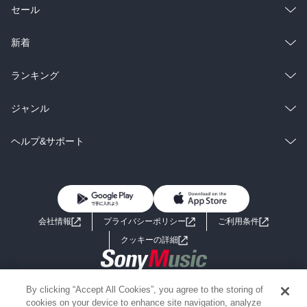
総合
コミック
セール
ラノベ
小説
総合
コミック
新着
雑誌・グラビア
ビジネス・実用
ラノベ
小説
総合
コミック
ランキング
BL・TL
雑誌・グラビア
ビジネス・実用
ラノベ
小説
総合
コミック
ジャンル
BL・TL
雑誌・グラビア
ビジネス・実用
ラノベ
小説
コミック
男性コミック
ヘルプ&サポート
BL・TL
雑誌・グラビア
ビジネス・実用
女性コミック
コミック誌
初めての方へ
ヘルプ
BL・TL
ライトノベル
男子向けラノベ
よくあるご質問
お問い合わせ
会社情報
プライバシーポリシー
ご利用条件
女子向けラノベ
小説
利用規約
クッキーの詳細
国内小説
海外小説
Copyright 2017 - 2026 Sony Music Entertainment(Japan) Inc.
By clicking “Accept All Cookies”, you agree to the storing of
ミステリー
SF
Information on the site is for the Japan domestic market only
cookies on your device to enhance site navigation, analyze