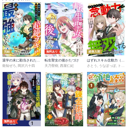
完結
無料あり
続巻入荷
退学の末に勘当された騎士は、超絶スキル「絆召喚術」を会得し最強となる コミック版（分冊版）
転生聖女の後かたづけ
はずれスキル念動力（ただしレベルＭＡＸ）で無双する～手をかざすだけです。詠唱とか必殺技とかいりません。念じるだけで倒せます～
衛知ぜろ
,
岡沢六十四
天乃聖樹
,
西屋仁紀
さとう
,
うなぽっぽ
,
トダフミト
無料あり
完結