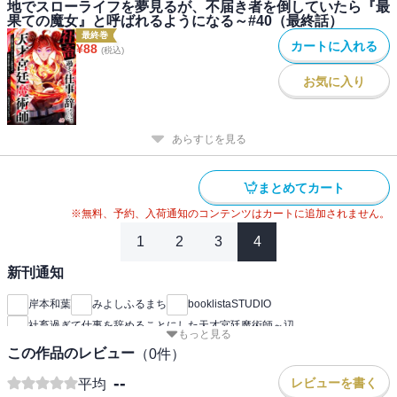
地でスローライフを夢見るが、不届き者を倒していたら『最
果ての魔女』と呼ばれるようになる～#40（最終話）
最終巻
カートに入れる
¥
88
(税込)
お気に入り
あらすじを見る
まとめてカート
※無料、予約、入荷通知のコンテンツはカートに追加されません。
1
2
3
4
新刊通知
岸本和葉
みよしふるまち
booklistaSTUDIO
社畜過ぎて仕事を辞めることにした天才宮廷魔術師～辺
もっと見る
この作品のレビュー
（
0
件）
--
レビューを書く
平均