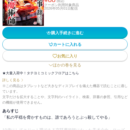
(税込)
クーポン利用対象商品
2026年05月01日
配信
購入手続きに進む
カートに入れる
お気に入り
ほかの巻を見る
★大量入荷中！タテヨミコミックフロアはこちら
詳しく見る
※この商品はタブレットなど大きなディスプレイを備えた機器で読むことに適し
ています。
文字だけを拡大することや、文字列のハイライト、検索、辞書の参照、引用など
の機能が使用できません。
あらすじ
「私の平穏を脅かすものは、誰であろうとぶっ殺してやる」
10歳にしてエリート職である宮廷魔術師になった天才少女・ローズ