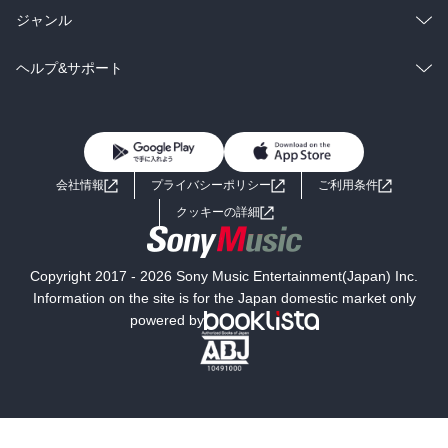
BL・TL
雑誌・グラビア
ビジネス・実用
ラノベ
小説
総合
コミック
ジャンル
BL・TL
雑誌・グラビア
ビジネス・実用
ラノベ
小説
コミック
男性コミック
ヘルプ&サポート
BL・TL
雑誌・グラビア
ビジネス・実用
女性コミック
コミック誌
初めての方へ
ヘルプ
BL・TL
ライトノベル
男子向けラノベ
よくあるご質問
お問い合わせ
会社情報
プライバシーポリシー
ご利用条件
女子向けラノベ
小説
利用規約
クッキーの詳細
国内小説
海外小説
Copyright 2017 - 2026 Sony Music Entertainment(Japan) Inc.
ミステリー
SF
Information on the site is for the Japan domestic market only
powered by
歴史・時代小説
文学
雑誌
グラビア写真集
ボーイズラブ
ティーンズラブ