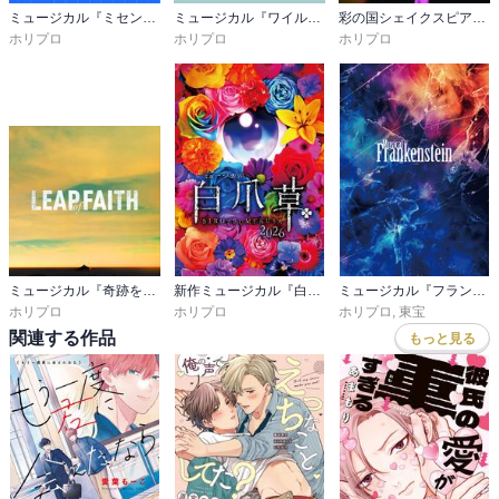
髙橋颯（WATWING)・・・ジェイミー・ニュー
ミュージカル『ミセン』公演プログラム
ミュージカル『ワイルド・グレイ』公演プログラム
彩の国シェイクスピア・シリーズ2nd Vol.２『マクベス』公演プログラム
安蘭けい・・・マーガレット・ニュー
ホリプロ
ホリプロ
ホリプロ
唯月ふうか・・・プリティ
遥海・・・プリティ
神里優希・・・ディーン・パクストン
吉高志音・・・ディーン・パクストン
小向なる・・・ベックス
里中将道・・・サイード
澤田真里愛・・・ファティマ
東間一貴・・・ミッキー
星野勇太・・・サイ
ミュージカル『奇跡を呼ぶ男』公演プログラム
新作ミュージカル『白爪草』公演プログラム
ミュージカル『フランケンシュタイン』公演プログラム
MAOTO・・・リーバイ
ホリプロ
ホリプロ
ホリプロ
,
東宝
元榮菜摘・・・ベッカ
関連する作品
もっと見る
リコ（HUNNY BEE）・・・ヴィッキー
泉見洋平・・・ライカ・バージン
渡辺大輔・・・トレイ・ソフィスティケイ
かなで（3時のヒロイン）・・・ミス・ヘッジ
栗山絵美・・・ミス・ヘッジ（女性役U/S）
岸 祐二・・・ジェイミーの父／サンドラ