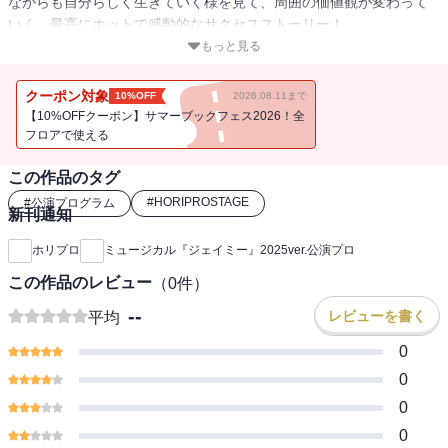
ながらも自分らしく生きていく様を見て、周囲の価値観が変わって
いく。最高にホットで感動的なサクセスストーリー！
もっと見る
英国の公共放送局、BBCで放送された、ドキュメンタリー番組を基
に制作された『ジェイミー』。2017年、英国のシェフィールド劇場
クーポン対象
10%OFF
2026.08.11まで
で開幕するや大ヒットを記録し、ニューヨーク・ブロードウェイと
【10%OFFクーポン】サマーブックフェス2026！全
並ぶミュージカルの聖地、ロンドン・ウェストエンドへ進出。さら
フロアで使える
には英国最高峰の演劇賞であるローレンス・オリヴィエ賞に５部門
この作品のタグ
でノミネートされ一大旋風を巻き起こした。21年にはAmazon Prime
videoで映画版も世界配信され、英国アカデミー賞優秀英国映画賞ノ
#
HORIPROSTAGE
#
公演プログラム
新刊通知
ミネート。その後も世界各地で上演され続け、大好評を博してい
る。
ホリプロ
ミュージカル『ジェイミー』2025ver.公演プロ
この作品のレビュー
（
0
件）
21年の日本初演では、疾走感あるポップなメロディ、パッションと
エネルギーに溢れたダンス等ミュージカルの魅力は十分に、ジェイ
--
レビューを書く
平均
ミーと母マーガレットの絆、親友プリティとの友情、宿敵ディーン
0
や父親、先生との確執、憧れのドラァグクイーンたちとの邂逅…そ
うした中でジェイミーが成長していく様が大きな感動を呼んだ。
0
初演でセンセーショナルな感動を届けた素晴らしいキャスト陣に加
0
え、エネルギッシュで才能溢れる新キャストも合流し、待望の再演
0
決定！！！