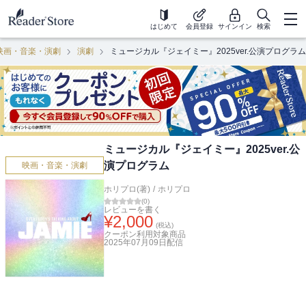
はじめて
会員登録
サインイン
検索
映画・音楽・演劇
演劇
ミュージカル『ジェイミー』2025ver.公演プログラム
ミュージカル『ジェイミー』2025ver.公
演プログラム
映画・音楽・演劇
ホリプロ(著)
/
ホリプロ
(
0
)
レビューを書く
¥
2,000
(税込)
クーポン利用対象商品
2025年07月09日
配信