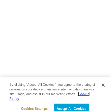
人文・思想・歴史
社会・政治・法律
ビジネス・経済
サイエンス・テクノロジー
コンピュータ・情報
くらし・家庭
料理・酒
ファッション・美容・ダイエット
ホビー&カルチャー
スポーツ・アウトドア
地図・ガイド
エンターテイメント
芸術・アート
映画・音楽・演劇
By clicking “Accept All Cookies”, you agree to the storing of
写真集
教養
cookies on your device to enhance site navigation, analyze
site usage, and assist in our marketing efforts.
Cookie
Policy
医学・福祉
教育・語学・参考書
Cookies Settings
Accept All Cookies
児童書