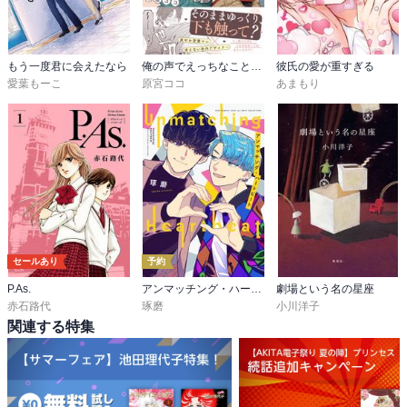
保坂知寿・・・レイ
石川 禅・・・ヒューゴ／ロコ・シャネル
もう一度君に会えたなら
俺の声でえっちなことしてた？【コミックス版】
彼氏の愛が重すぎる
学生スウィング・・・山村菜海、増山海里
愛葉もーこ
原宮ココ
あまもり
※電子版特典映像以外は紙書籍のプログラムと同じ内容になりま
す。
セールあり
予約
P.As.
アンマッチング・ハートビート
劇場という名の星座
赤石路代
琢磨
小川洋子
関連する特集