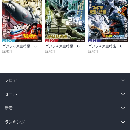
ゴジラ＆東宝特撮 ＯＦＦＩＣＩＡＬ ＭＯＯＫ ｖｏｌ．２６ 宇宙大戦争／惑星大戦争
ゴジラ＆東宝特撮 ＯＦＦＩＣＩＡＬ ＭＯＯＫ ｖｏｌ．２３ 地球防衛軍／海底軍艦
ゴジラ＆東宝特撮 ＯＦＦＩＣＩＡＬ ＭＯＯＫ ｖｏｌ．２１ ゴジラ×メカゴジラ／ゴジラ×モスラ×メカゴジラ 東京ＳＯＳ
講談社
講談社
講談社
フロア
総合
コミック
セール
ラノベ
小説
総合
コミック
新着
雑誌・グラビア
ビジネス・実用
ラノベ
小説
総合
コミック
ランキング