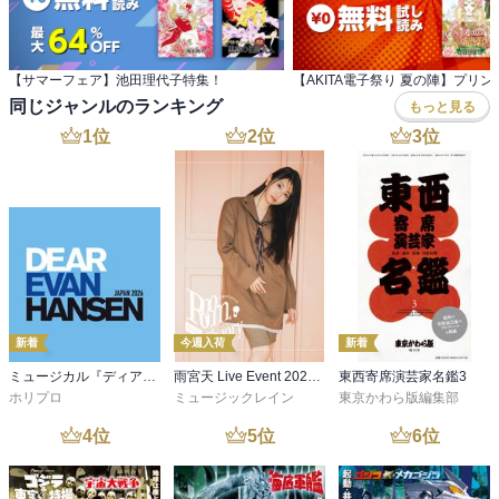
【サマーフェア】池田理代子特集！
同じジャンルのランキング
もっと見る
1
位
2
位
3
位
新着
今週入荷
新着
ミュージカル『ディア・エヴァン・ハンセン』公演プログラム －稽古場写真ver.&舞台写真ver. 合本－
雨宮天 Live Event 2026 -Room Theory- パンフレット
東西寄席演芸家名鑑3
ホリプロ
ミュージックレイン
東京かわら版編集部
4
位
5
位
6
位