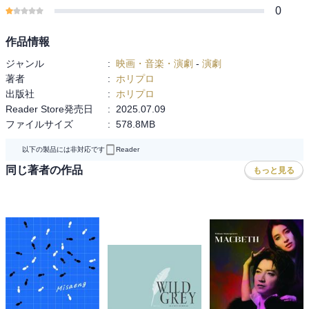
0
ミュージカル『ジェイミー』公演プログラムです。
稽古場風景の撮りおろし写真が大ボリュームの見開き2ページ半！
作品情報
日本を代表するドラァグクイーン、エスムラルダさん、ドリアン・
ジャンル
:
映画・音楽・演劇
-
演劇
ロロブリジーダさんとジェイミー二人の座談会も必見です。
著者
:
ホリプロ
そして電子版の特典として、ドラァグクイーンのメイクチュートリ
出版社
:
ホリプロ
アルの特典映像が収録されています！
Reader Store発売日
:
2025.07.09
ファイルサイズ
:
578.8MB
公演期間：2025年7月～8月
【東京公演】東京建物 Brillia HALL
以下の製品には非対応です
Reader
【大阪公演】新歌舞伎座
同じ著者の作品
もっと見る
【愛知公演】愛知県芸術劇場 大ホール
音楽 : ダン・ギレスピー・セルズ
作：トム・マックレー
日本版演出・振付：ジェフリー・ペイジ
翻訳・訳詞 : 福田響志
出演：
三浦宏規・・・ジェイミー・ニュー