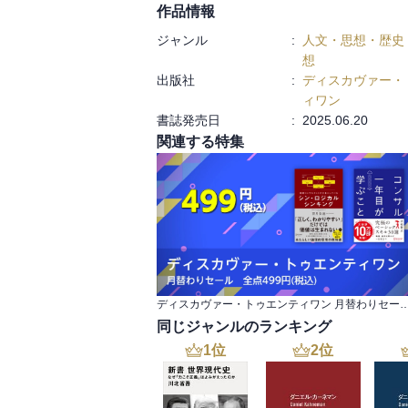
作品情報
そんなあなたの行動を変えるきっかけとな
ジャンル
:
人文・思想・歴史
【目次】
想
はじめに
出版社
:
ディスカヴァー・
第１章 なぜ、わたしたちはスマホに振り回
ィワン
第２章 デジタルテクノロジーの光と影
書誌発売日
:
2025.06.20
第３章 デジタルテクノロジーとの適切なス
関連する特集
第４章 より健全なスタンスをとるためのマ
第５章 デジタル資本社会で人生を自分の手
おわりに――自分らしい生き方を求めて
巻末付録：
中・高・大学生のためのガイドライン／親
ライン／ビジネスリーダーのためのガイド
スタートアップ・起業家のためのガイドラ
ディスカヴァー・トゥエンティワン 月替わりセール 全
めのガイドライン／フリーランサーのため
同じジャンルのランキング
ライン
1
位
2
位