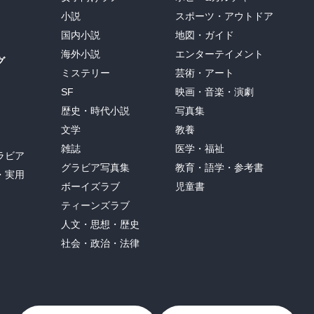
小説
スポーツ・アウトドア
国内小説
地図・ガイド
海外小説
エンターテイメント
グ
ミステリー
芸術・アート
SF
映画・音楽・演劇
歴史・時代小説
写真集
文学
教養
雑誌
医学・福祉
ラビア
グラビア写真集
教育・語学・参考書
・実用
ボーイズラブ
児童書
ティーンズラブ
人文・思想・歴史
社会・政治・法律