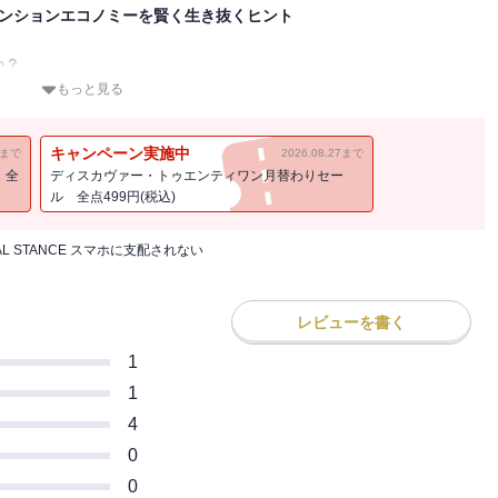
アテンションエコノミーを賢く生き抜くヒント
か？
もっと見る
ーネット利用に費やしています。
ことも。あなた自身はどうでしょうか？
キャンペーン実施中
11まで
2026.08.27まで
！全
ディスカヴァー・トゥエンティワン月替わりセー
ることがある
ル 全点499円(税込)
できないことがある
を見ることだ
TAL STANCE スマホに支配されない
分以上経過していることがある
すると不安になる
レビューを書く
い。これはあなたの意志の弱さではありません。
「ハマる仕掛け」の効果なのです。
1
1
も、
4
か」が経済価値を生むとされ、
0
しのぎを削る、
行しています。
0