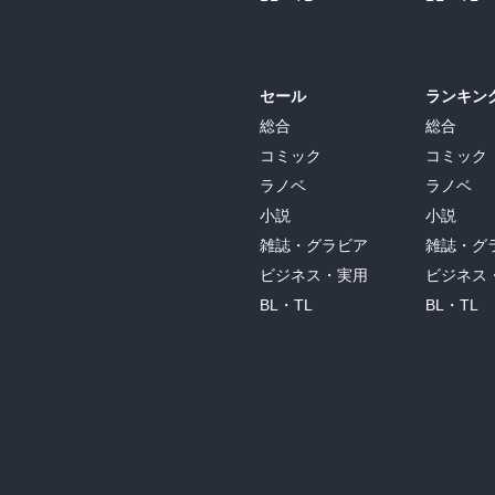
セール
ランキン
総合
総合
コミック
コミック
ラノベ
ラノベ
小説
小説
雑誌・グラビア
雑誌・グ
ビジネス・実用
ビジネス
BL・TL
BL・TL