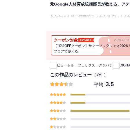
元Google人材育成統括部長が教える、
あなたは１日に何時間スマホを見ています
平均的な日本人は1日に約168分をインタ
10～20代では、それが4～5時間に達する
クーポン対象
10%OFF
2026.08.
【10%OFFクーポン】サマーブックフェス2026
□食事中や会話中に無意識にスマホを確認す
フロアで使える
新刊通知
□通知がないか気になって、10分以上集中
□朝起きて最初にすることは、スマホの画面
ピョートル・フェリクス・グジバチ
DIGI
□「ちょっとだけ」とSNSを開いたら、30
□スマホを忘れたり、バッテリーが切れたり
この作品のレビュー
（
7
件）
3.5
平均
3つ以上当てはまった方、安心してくださ
テック企業が数十億ドルをかけて設計した
現代社会においては、情報の質や内容より
「どれだけ人々の注目や関心を集められる
それをめぐって無数のアプリやサービスが
いわゆる「アテンションエコノミー」が進