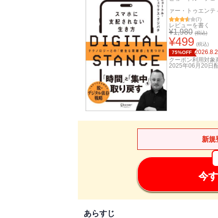
ァー・トゥエンテ
(
7
)
レビューを書く
¥
1,980
(税込)
¥
499
(税込)
2026.8.
75%OFF
クーポン利用対象
2025年06月20日
新規
今す
あらすじ