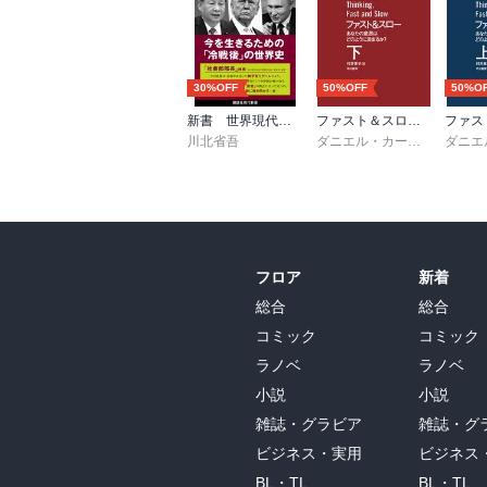
30%OFF
50%OFF
50%O
新書 世界現代史 なぜ「力こそ正義」はよみがえったのか
ファスト＆スロー （下）
川北省吾
ダニエル・カーネマン
,
村井
フロア
新着
総合
総合
コミック
コミック
ラノベ
ラノベ
小説
小説
雑誌・グラビア
雑誌・グ
ビジネス・実用
ビジネス
BL・TL
BL・TL