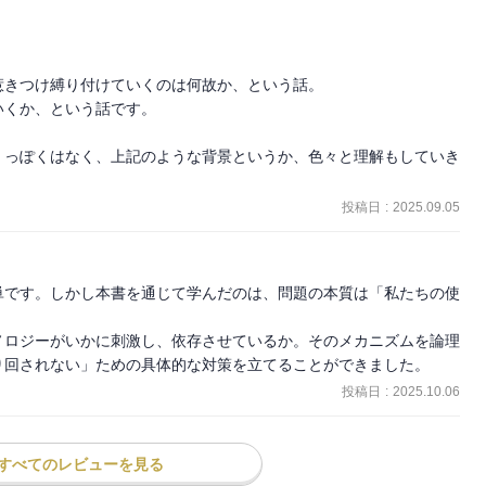
アプリ・・・・・・
ば私たちの時間と集中力は削られ、
しまいます。
きつけ縛り付けていくのは何故か、という話。

くか、という話です。

、気がつくと何も覚えていない数時間が過ぎている。
」っぽくはなく、上記のような背景というか、色々と理解もしていき
と思ってしまう。
品であり、
投稿日
:
2025.09.05
す。
現代の皆さんに向けて、
スタンスを提案する一冊です。
単です。しかし本書を通じて学んだのは、問題の本質は「私たちの使


ク企業のビジネスをよく知る著者が、
ノロジーがいかに刺激し、依存させているか。そのメカニズムを論理
ためのヒント」を実践的に説きます。
り回されない」ための具体的な対策を立てることができました。
投稿日
:
2025.10.06
「距離をとる」
こなす。その選択肢がここにあります。
すべてのレビューを見る
・・・・・・」