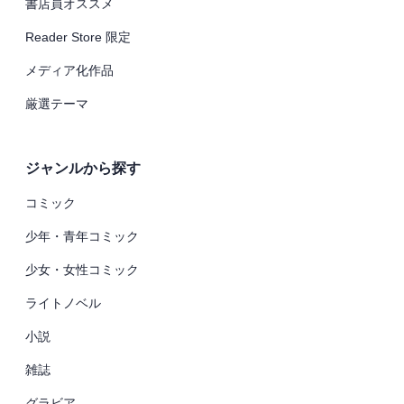
書店員オススメ
Reader Store 限定
メディア化作品
厳選テーマ
ジャンルから探す
コミック
少年・青年コミック
少女・女性コミック
ライトノベル
小説
雑誌
グラビア