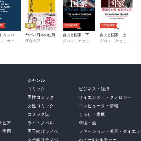
FF
新着
50%OFF
50%OFF
ファスト＆スロー （上）
ヤバい日本の住所
自由と国家 下 繁栄する国 衰退する国
自由と国家 上 繁栄する国 衰退する国
章子
ダニエル・カーネマン
河合太郎
,
村井章子
ダロン・アセモグル
,
ジェイムズ・Ａ・ロビン
ダロン・アセモグル
,
ジ
ジャンル
コミック
ビジネス・経済
男性コミック
サイエンス・テクノロジー
女性コミック
コンピュータ・情報
コミック誌
くらし・家庭
ラビア
ライトノベル
料理・酒
・実用
男子向けラノベ
ファッション・美容・ダイエッ
女子向けラノベ
ホビー&カルチャー