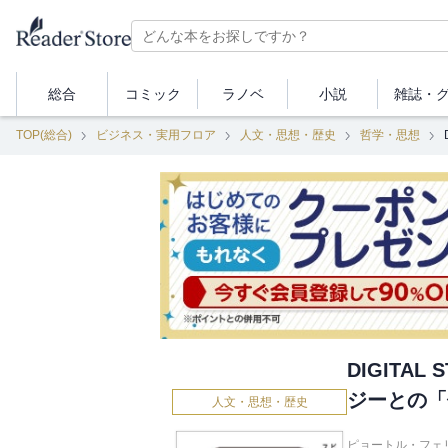
総合
コミック
ラノベ
小説
雑誌・
TOP(総合)
ビジネス・実用フロア
人文・思想・歴史
哲学・思想
DIGITA
ジーとの「
人文・思想・歴史
ピョートル・フェリ