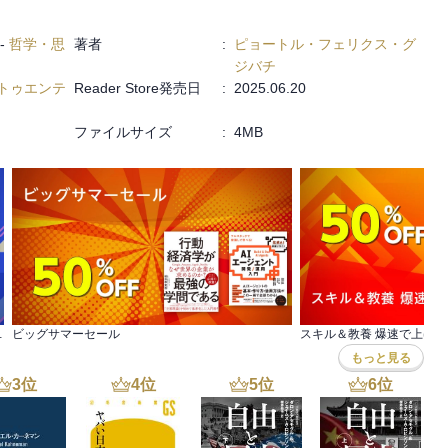
る、スマホ時代の新・教養書です。
-
哲学・思
著者
:
ピョートル・フェリクス・グ
ジバチ
トゥエンテ
Reader Store発売日
:
2025.06.20
されてしまうのか？
ファイルサイズ
:
4MB
タンスとは
インドセット
に取り戻す
と教育者のためのガイドライン／一般社員・メンバーのためのガイド
ライン／人材育成・人事プロフェッショナルのためのガイドライン／
イン／エンジニアのためのガイドライン／デジタルクリエイターのた
点499円(税込)
ビッグサマーセール
スキル＆教養 爆速で上げ
のガイドライン／ヘルスケア・メンタルヘルス専門家のためのガイド
もっと見る
3
位
4
位
5
位
6
位