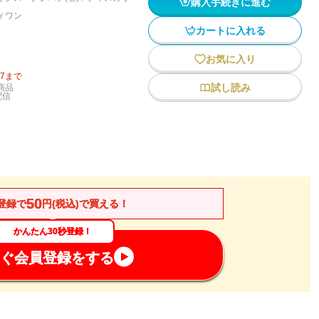
購入手続きに進む
ィワン
カートに入れる
お気に入り
27
まで
試し読み
商品
配信
50
登録で
円(税込)で買える！
かんたん30秒登録！
ぐ会員登録をする