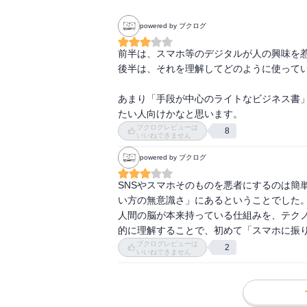
メール、チャット、SNS，動画、ニュース
powered by ブクログ
目が覚めた瞬間から寝る直前まで、気づけ
本当に大切なことに向き合う余裕を失って
前半は、スマホ等のデジタルが人の興味を惹
後半は、それを理解してどのように使ってい
通知に追われ、目の前の会話に集中できず
あまり「手段が中心のライトなビジネス書
それでも「スマホを手放すなんて無理だ」
たい人向けかなと思います。
なぜならテクノロジーは生活や仕事の必需
ブクログレビューは
8
いいねできません
完全に断つことなど現実的ではないからで
powered by ブクログ
本書は、そうしたジレンマに直面している
“デジタルと健全につきあう”ための新しい
SNSやスマホそのものを悪者にするのは簡
い方の無意識さ」にあるということでした。
元Google人材育成統括部長であり、テッ
人間の脳が本来持っている仕組みを、テク
「アテンションエコノミー時代を生き抜く
的に理解することで、初めて「スマホに振
ブクログレビューは
2
いいねできません
「やめる」ではなく、「選ぶ」「整える」
スマホやSNSに使われるのではなく、使い
「最近、なんだかスマホ疲れしているかも