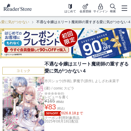
はじめて
会員登録
サインイン
検索
る愛に気がつかない
不遇な令嬢はエリート魔術師の重すぎる愛に気がつかない４
不遇な令嬢はエリート魔術師の重すぎる
愛に気がつかない４
コミック
市川ショウ(作画)
,
夢魔子(原作)
,
よしざわ未菜子
(著)
/
comic スピラ
(
0
)
レビューを書く
¥
165
(税込)
¥
83
(税込)
2026.8.18
まで
50%OFF
クーポン利用対象商品
2025年08月18日
配信