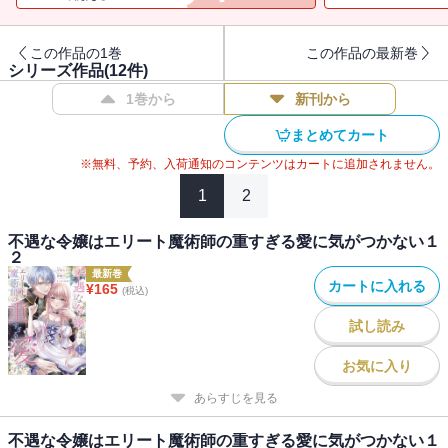
と出会うが、彼はどこか意地悪な幼馴染に似ていて―・・・？
この作品の1巻
この作品の最新巻
「なぁ リーゼ お前は僕から逃げられない運命なんだよ」
シリーズ作品(
12
件)
幼馴染から逃げたい不遇令嬢と初恋を拗らせた執着令息の愛が重い
1巻から
新刊から
すれ違いラブロマンス
まとめてカート
※無料、予約、入荷通知のコンテンツはカートに追加されません。
1
2
不遇な令嬢はエリート魔術師の重すぎる愛に気がつかない１
２
最新巻
カートに入れる
¥
165
(税込)
試し読み
お気に入り
あらすじを見る
不遇な令嬢はエリート魔術師の重すぎる愛に気がつかない１