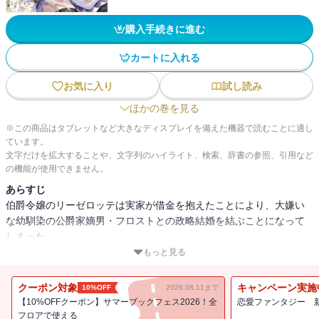
購入手続きに進む
カートに入れる
お気に入り
試し読み
ほかの巻を見る
※この商品はタブレットなど大きなディスプレイを備えた機器で読むことに適し
ています。
文字だけを拡大することや、文字列のハイライト、検索、辞書の参照、引用など
の機能が使用できません。
あらすじ
伯爵令嬢のリーゼロッテは実家が借金を抱えたことにより、大嫌い
な幼馴染の公爵家嫡男・フロストとの政略結婚を結ぶことになって
しまった。
久しぶりのフロストとの再会―・・・、大人びた雰囲気を纏ってい
もっと見る
たフロストだったが、彼は幼少期から変わらない意地悪な態度でリ
ーゼロッテに迫ってくる。耐えきれなくなったリーゼロッテはこれ
クーポン対象
キャンペーン実施
10%OFF
2026.08.11まで
以上振り回されたくないと婚約解消と家出を決意。
【10%OFFクーポン】サマーブックフェス2026！全
恋愛ファンタジー 
そんなリーゼロッテは家出先の魔道具店で正体不明の青年・スノウ
フロアで使える