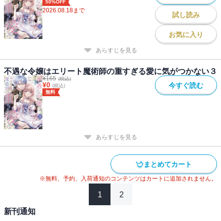
50%OFF
2026.08.18
まで
試し読み
お気に入り
あらすじを見る
不遇な令嬢はエリート魔術師の重すぎる愛に気がつかない３
¥
165
(税込)
¥
0
今すぐ読む
(税込)
無料
あらすじを見る
まとめてカート
※無料、予約、入荷通知のコンテンツはカートに追加されません。
1
2
新刊通知