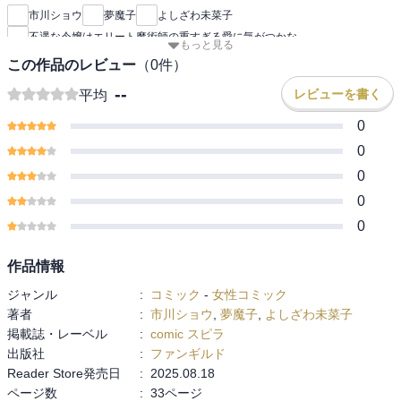
市川ショウ
夢魔子
よしざわ未菜子
不遇な令嬢はエリート魔術師の重すぎる愛に気がつかな
もっと見る
この作品のレビュー
（
0
件）
--
レビューを書く
平均
0
0
0
0
0
作品情報
ジャンル
:
コミック
-
女性コミック
著者
:
市川ショウ
,
夢魔子
,
よしざわ未菜子
掲載誌・レーベル
:
comic スピラ
出版社
:
ファンギルド
Reader Store発売日
:
2025.08.18
ページ数
:
33ページ