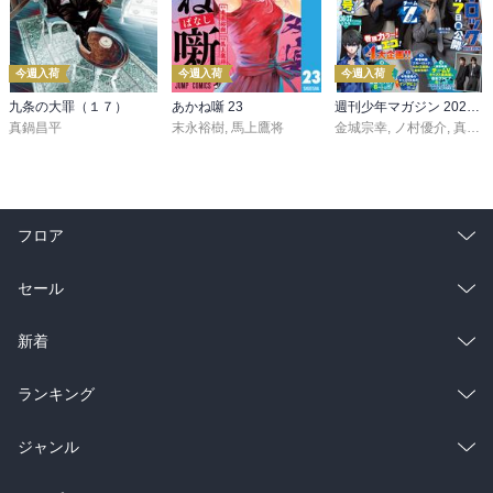
今週入荷
今週入荷
今週入荷
九条の大罪（１７）
あかね噺 23
週刊少年マガジン 2026年36・37号[2026年8月5日発売]
真鍋昌平
末永裕樹
,
馬上鷹将
金城宗幸
,
ノ村優介
,
真島ヒロ
フロア
総合
コミック
セール
ラノベ
小説
総合
コミック
新着
雑誌・グラビア
ビジネス・実用
ラノベ
小説
総合
コミック
ランキング
BL・TL
雑誌・グラビア
ビジネス・実用
ラノベ
小説
総合
コミック
ジャンル
BL・TL