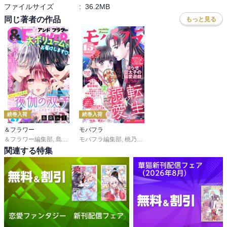
ファイルサイズ
:
36.2MB
同じ著者の作品
もっと見る
続巻入荷
続巻入荷
＆フラワー
モバフラ
＆フラワー編集部
,
島袋ユミ
モバフラ編集部
,
ましい柚茉
,
甘宮ちか
,
桃乃みく
,
真村澪生
,
宮城杏奈
,
もりなかもなか
,
響 あい
,
陽丘ハ
,
三
関連する特集