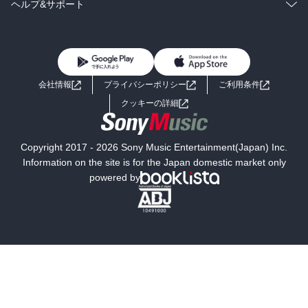
雑誌・グラビア
ビジネス・実用
ラノベ
小説
コミック
男性コミック
ヘルプ&サポート
BL・TL
雑誌・グラビア
ビジネス・実用
女性コミック
コミック誌
初めての方へ
ヘルプ
BL・TL
ライトノベル
男子向けラノベ
よくあるご質問
お問い合わせ
会社情報
プライバシーポリシー
ご利用条件
女子向けラノベ
小説
利用規約
クッキーの詳細
国内小説
海外小説
Copyright 2017 - 2026 Sony Music Entertainment(Japan) Inc.
ミステリー
SF
Information on the site is for the Japan domestic market only
powered by
歴史・時代小説
文学
雑誌
グラビア写真集
ボーイズラブ
ティーンズラブ
人文・思想・歴史
社会・政治・法律