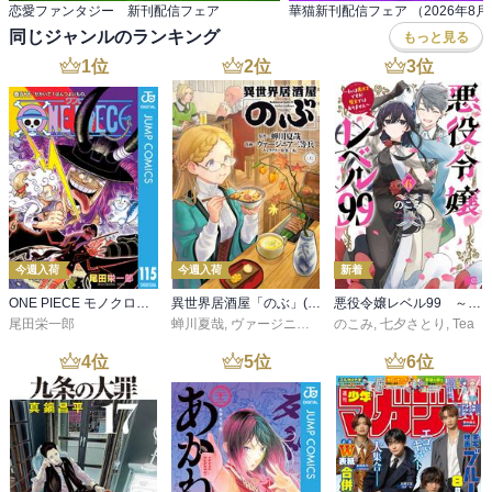
恋愛ファンタジー 新刊配信フェア
華猫新刊配信フェア （2026年8月
同じジャンルのランキング
もっと見る
1
位
2
位
3
位
今週入荷
今週入荷
新着
ONE PIECE モノクロ版 115
異世界居酒屋「のぶ」(22)
悪役令嬢レベル99 ～私は裏ボスですが魔王ではありません～ その６
尾田栄一郎
蝉川夏哉
,
ヴァージニア二等兵
のこみ
,
転
,
七夕さとり
,
Tea
4
位
5
位
6
位