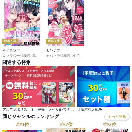
続巻入荷
続巻入荷
＆フラワー
モバフラ
＆フラワー編集部
,
島袋ユミ
モバフラ編集部
,
ましい柚茉
,
甘宮ちか
,
桃乃みく
,
真村澪生
,
宮城杏奈
,
もりなかもなか
,
響 あい
,
陽丘ハ
,
三
関連する特集
アルファポリス ８月発売 ノベル配信 キャンペーン！ 無料＆試読増量など
手塚治虫と戦争
同じジャンルのランキング
もっと見る
1
位
2
位
3
位