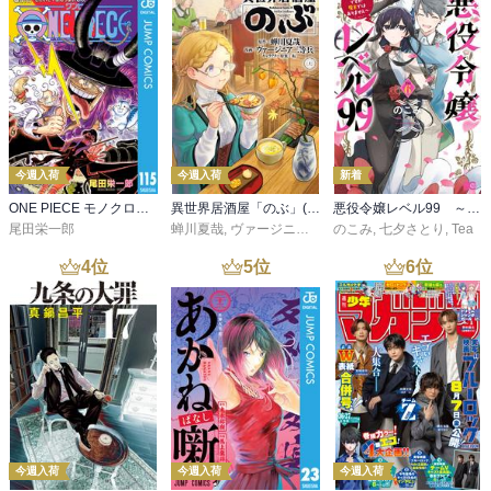
今週入荷
今週入荷
新着
ONE PIECE モノクロ版 115
異世界居酒屋「のぶ」(22)
悪役令嬢レベル99 ～私は裏ボスですが魔王ではありません～ その６
尾田栄一郎
蝉川夏哉
,
ヴァージニア二等兵
のこみ
,
転
,
七夕さとり
,
Tea
4
位
5
位
6
位
今週入荷
今週入荷
今週入荷