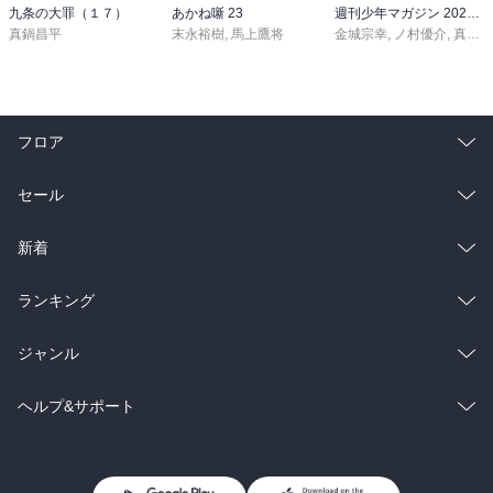
九条の大罪（１７）
あかね噺 23
週刊少年マガジン 2026年36・37号[2026年8月5日発売]
真鍋昌平
末永裕樹
,
馬上鷹将
金城宗幸
,
ノ村優介
,
真島ヒロ
フロア
総合
コミック
セール
ラノベ
小説
総合
コミック
新着
雑誌・グラビア
ビジネス・実用
ラノベ
小説
総合
コミック
ランキング
BL・TL
雑誌・グラビア
ビジネス・実用
ラノベ
小説
総合
コミック
ジャンル
BL・TL
雑誌・グラビア
ビジネス・実用
ラノベ
小説
コミック
男性コミック
ヘルプ&サポート
BL・TL
雑誌・グラビア
ビジネス・実用
女性コミック
コミック誌
初めての方へ
ヘルプ