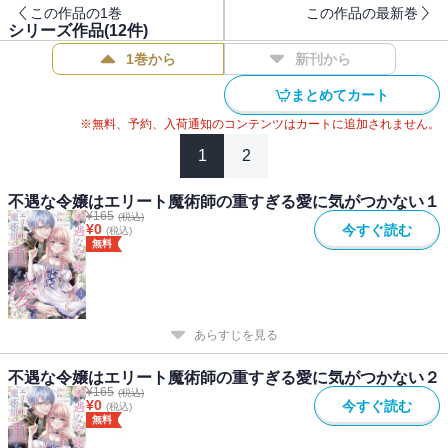
この作品の1巻
この作品の最新巻
「なぁ リーゼ お前は僕から逃げられない運命なんだよ」
シリーズ作品(
12
件)
幼馴染から逃げたい不遇令嬢と初恋を拗らせた執着令息の愛が重い
1巻から
新刊から
すれ違いラブロマンス
まとめてカート
※無料、予約、入荷通知のコンテンツはカートに追加されません。
1
2
不遇な令嬢はエリート魔術師の重すぎる愛に気がつかない１
¥
165
(税込)
¥
0
今すぐ読む
(税込)
無料
あらすじを見る
不遇な令嬢はエリート魔術師の重すぎる愛に気がつかない２
¥
165
(税込)
¥
0
今すぐ読む
(税込)
無料