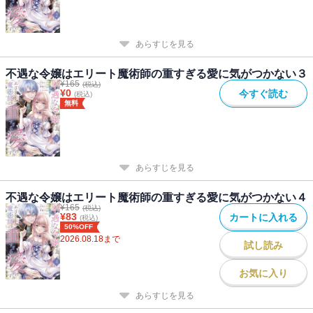
あらすじを見る
不遇な令嬢はエリート魔術師の重すぎる愛に気がつかない３
¥
165
(税込)
¥
0
今すぐ読む
(税込)
無料
あらすじを見る
不遇な令嬢はエリート魔術師の重すぎる愛に気がつかない４
¥
165
(税込)
¥
83
カートに入れる
(税込)
50%OFF
2026.08.18
まで
試し読み
お気に入り
あらすじを見る