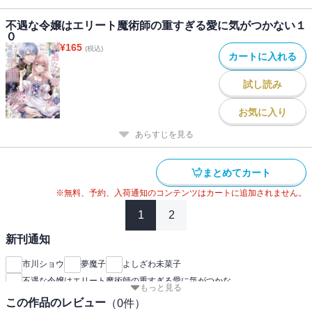
不遇な令嬢はエリート魔術師の重すぎる愛に気がつかない１
０
¥
165
(税込)
カートに入れる
試し読み
お気に入り
あらすじを見る
まとめてカート
※無料、予約、入荷通知のコンテンツはカートに追加されません。
1
2
新刊通知
市川ショウ
夢魔子
よしざわ未菜子
不遇な令嬢はエリート魔術師の重すぎる愛に気がつかな
もっと見る
この作品のレビュー
（
0
件）