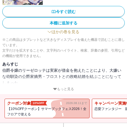
今すぐ読む
本棚に追加する
ほかの巻を見る
※この商品はタブレットなど大きなディスプレイを備えた機器で読むことに適し
ています。
文字だけを拡大することや、文字列のハイライト、検索、辞書の参照、引用など
の機能が使用できません。
あらすじ
伯爵令嬢のリーゼロッテは実家が借金を抱えたことにより、大嫌い
な幼馴染の公爵家嫡男・フロストとの政略結婚を結ぶことになって
しまった。
久しぶりのフロストとの再会―・・・、大人びた雰囲気を纏ってい
もっと見る
たフロストだったが、彼は幼少期から変わらない意地悪な態度でリ
ーゼロッテに迫ってくる。耐えきれなくなったリーゼロッテはこれ
クーポン対象
キャンペーン実施
10%OFF
2026.08.11まで
以上振り回されたくないと婚約解消と家出を決意。
【10%OFFクーポン】サマーブックフェス2026！全
恋愛ファンタジー 
そんなリーゼロッテは家出先の魔道具店で正体不明の青年・スノウ
フロアで使える
と出会うが、彼はどこか意地悪な幼馴染に似ていて―・・・？