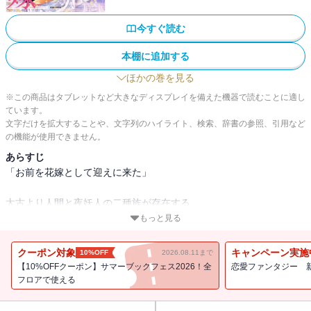
今すぐ読む
本棚に追加する
ほかの巻を見る
※この商品はタブレットなど大きなディスプレイを備えた機器で読むことに適し
ています。
文字だけを拡大することや、文字列のハイライト、検索、辞書の参照、引用など
の機能が使用できません。
あらすじ
「お前を花嫁として迎えに来た」
太古より人間と夜妖人の二種族が存在する
大和場帝国ーー。
もっと見る
髪も瞳も白雪のように淡い郁は、その奇妙な容姿のせいで家族から
クーポン対象
キャンペーン実施
10%OFF
2026.08.11まで
夜妖人のようだと虐げられていた。
【10%OFFクーポン】サマーブックフェス2026！全
恋愛ファンタジー 
しかしある日、郁のとある秘密を知った名家の次期当主・昴が縁談
フロアで使える
を申し込んでくる。