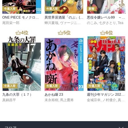
今週入荷
今週入荷
新着
ONE PIECE モノクロ版 115
異世界居酒屋「のぶ」(22)
悪役令嬢レベル99 ～私は裏ボスですが魔王ではありません～ その６
尾田栄一郎
蝉川夏哉
,
ヴァージニア二等兵
のこみ
,
転
,
七夕さとり
,
Tea
4
位
5
位
6
位
今週入荷
今週入荷
今週入荷
九条の大罪（１７）
あかね噺 23
週刊少年マガジン 2026年36・37号[2026年8月5日発売]
真鍋昌平
末永裕樹
,
馬上鷹将
金城宗幸
,
ノ村優介
,
真島ヒロ
フロア