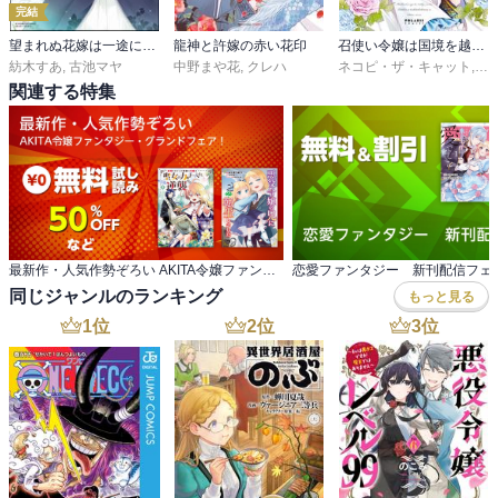
完結
望まれぬ花嫁は一途に皇太子を愛す《フルカラー》
龍神と許嫁の赤い花印
召使い令嬢は国境を越え、敵国の公爵騎士様に溺愛される
紡木すあ
,
古池マヤ
中野まや花
,
クレハ
ネコピ・ザ・キャット
,
青
関連する特集
最新作・人気作勢ぞろい AKITA令嬢ファンタジー・グランドフェア！
恋愛ファンタジー 新刊配信フェ
同じジャンルのランキング
もっと見る
1
位
2
位
3
位