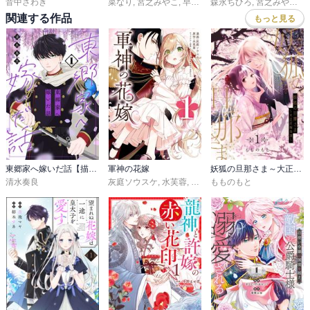
音中さわき
菜なり
,
宮之みやこ
,
早瀬ジュン
森永ちひろ
,
宮之みやこ
,
黒
関連する作品
もっと見る
東郷家へ嫁いだ話【描き下ろしおまけ付き特装版】
軍神の花嫁
妖狐の旦那さま～大正花嫁奇譚～【描き下ろしおまけ付き特装版】
清水奏良
灰庭ソウスケ
,
水芙蓉
,
セカイメグル
もものもと