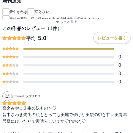
新刊通知
音中さわき
宮之みやこ
黒妖の花嫁～忌み嫌われた私が冷酷大尉に愛されるまで
もっと見る
この作品のレビュー
（
1
件）
5.0
レビューを書く
平均
1
0
0
0
0
powered by ブクログ
宮之みやこ先生の妖もの〜♡

音中さわき先生の絵もとっても美麗で儚げな美貌の郁と甘い美青年
昴様にぴったりで素晴らしいです♡(*ó▿ò*)♡
