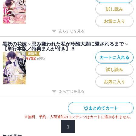
試し読み
お気に入り
あらすじを見る
黒妖の花嫁～忌み嫌われた私が冷酷大尉に愛されるまで～
【単行本版／特典まんが付き】３
最新巻
カートに入れる
¥
792
(税込)
試し読み
お気に入り
あらすじを見る
まとめてカート
※無料、予約、入荷通知のコンテンツはカートに追加されません。
1