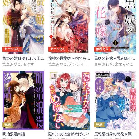
セールあり
セールあり
無料あり
贄姫の婚姻 身代わり王女は帝国で最愛となる【コミックス版】
龍神の最愛婚 ～捨てられた姫巫女の幸福な嫁入り～【コミックス版】
黒妖の花嫁～忌み嫌われた私が冷酷大尉に愛されるまで～
宮之みやこ
,
もぐす
宮之みやこ
,
アンティーク
音中さわき
,
宮之みやこ
完結
完結
明治浪漫綺話
隠れ才女は全然めげない
広報部出身の悪役令嬢ですが、無表情な王子が「君を手放したくない」と言い出しました