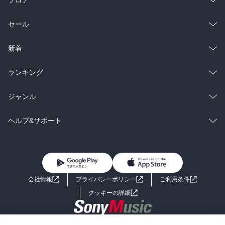
総合
コミック
セール
ラノベ
小説
総合
コミック
新着
雑誌・グラビア
ビジネス・実用
ラノベ
小説
総合
コミック
ランキング
BL・TL
雑誌・グラビア
ビジネス・実用
ラノベ
小説
総合
コミック
ジャンル
BL・TL
雑誌・グラビア
ビジネス・実用
ラノベ
小説
コミック
男性コミック
ヘルプ&サポート
BL・TL
雑誌・グラビア
ビジネス・実用
女性コミック
コミック誌
初めての方へ
ヘルプ
BL・TL
ライトノベル
男子向けラノベ
よくあるご質問
お問い合わせ
会社情報
プライバシーポリシー
ご利用条件
女子向けラノベ
小説
利用規約
クッキーの詳細
国内小説
海外小説
Copyright 2017 - 2026 Sony Music Entertainment(Japan) Inc.