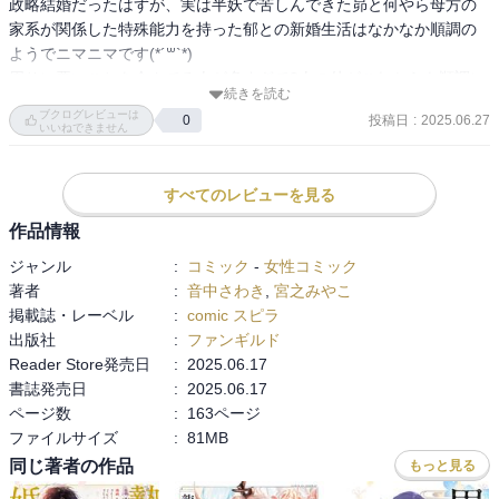
政略結婚だったはずが、実は半妖で苦しんできた昴と何やら母方の
家系が関係した特殊能力を持った郁との新婚生活はなかなか順調の
ようでニマニマです(*´꒳`*)

周りに悪いことを企んでる人が多すぎて2人の仲がこれからも順調に
続きを読む
進展するかドキドキですが、2巻も楽しみに待ってます!
ブクログレビューは
投稿日
:
2025.06.27
0
いいねできません
すべてのレビューを見る
作品情報
ジャンル
:
コミック
-
女性コミック
著者
:
音中さわき
,
宮之みやこ
掲載誌・レーベル
:
comic スピラ
出版社
:
ファンギルド
Reader Store発売日
:
2025.06.17
書誌発売日
:
2025.06.17
ページ数
:
163ページ
ファイルサイズ
:
81MB
同じ著者の作品
もっと見る