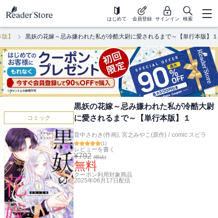
はじめて
会員登録
サインイン
検索
本版】
黒妖の花嫁～忌み嫌われた私が冷酷大尉に愛されるまで～【単行本版】１
黒妖の花嫁～忌み嫌われた私が冷酷大尉
に愛されるまで～【単行本版】１
コミック
音中さわき(作画)
,
宮之みやこ(原作)
/
comic スピラ
(
1
)
レビューを書く
¥
792
(税込)
無料
クーポン利用対象商品
2025年06月17日
配信