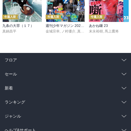
今週入荷
今週入荷
今週入荷
九条の大罪（１７）
週刊少年マガジン 2026年36・37号[2026年8月5日発売]
あかね噺 23
真鍋昌平
金城宗幸
,
ノ村優介
,
真島ヒロ
末永裕樹
,
宮島礼吏
,
馬上鷹将
,
新川直司
,
久
フロア
総合
コミック
セール
ラノベ
小説
総合
コミック
新着
雑誌・グラビア
ビジネス・実用
ラノベ
小説
総合
コミック
ランキング
BL・TL
雑誌・グラビア
ビジネス・実用
ラノベ
小説
総合
コミック
ジャンル
BL・TL
雑誌・グラビア
ビジネス・実用
ラノベ
小説
コミック
男性コミック
ヘルプ&サポート