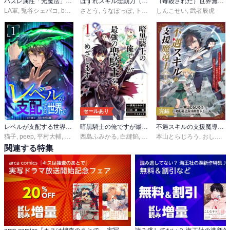
ハズレ属性「光魔法」が覚醒してレーザーが出ました【単行本版】
はずれスキル念動力（ただしレベルＭＡＸ）で無双する～手をかざすだけです。詠唱とか必殺技とかいりません。念じるだけで倒せます～【電子単行本】
（毒殺された）世界無双の毒魔法使い
LA軍
,
兎谷シェパコ
,
booklistaSTUDIO
さとう
,
うなぽっぽ
,
トダフミト
しんこせい
,
武者辰虎
セールあり
完結
レベルが支配する世界で【単行本版】
暗黒騎士の俺ですが最強の聖騎士をめざします
不遇スキルの支援魔導士 ～パーティーを追放されたけど、直後のスキルアップデートで真の力に目覚めて最強になった～
猫子
,
peep
,
平村大輔
,
茶餅
,
デジタル職人
西島ふみかる
,
,
taskey STUDIO
白縫餡
,
ももしき
本山とらじろう
,
おしるこ入りの缶ジュース
関連する特集