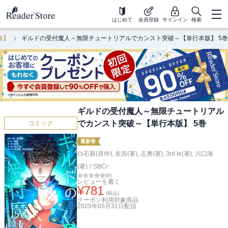
はじめて
会員登録
サインイン
検索
版】
ギルドの受付魔人～無限チュートリアルでカンスト突破～【単行本版】 5巻
ギルドの受付魔人～無限チュートリアル
でカンスト突破～【単行本版】 5巻
コミック
最新巻
白石新(原作)
,
友吉(著)
,
志勇(著)
,
3rd Ie(著)
,
川口海
(著)
/
SBCr
(
0
)
レビューを書く
¥
781
(税込)
クーポン利用対象商品
2025年05月31日
配信