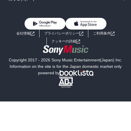
BL・TL
雑誌・グラビア
ビジネス・実用
女性コミック
コミック誌
初めての方へ
ヘルプ
BL・TL
ライトノベル
男子向けラノベ
よくあるご質問
お問い合わせ
会社情報
プライバシーポリシー
ご利用条件
女子向けラノベ
小説
利用規約
クッキーの詳細
国内小説
海外小説
Copyright 2017 - 2026 Sony Music Entertainment(Japan) Inc.
ミステリー
SF
Information on the site is for the Japan domestic market only
powered by
歴史・時代小説
文学
雑誌
グラビア写真集
ボーイズラブ
ティーンズラブ
人文・思想・歴史
社会・政治・法律