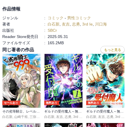
作品情報
ジャンル
:
コミック
-
男性コミック
著者
:
白石新
,
友吉
,
志勇
,
3rd Ie
,
川口海
出版社
:
SBCr
Reader Store発売日
:
2025.05.31
ファイルサイズ
:
165.2MB
同じ著者の作品
もっと見る
セールあり
無料あり
無料あり
その劣等騎士、レベル９９９
ギルドの受付魔人～無限チュートリアルでカンスト突破～
ギルドの受付魔人～無限チュートリアルでカンスト突破～
白石新
,
山崎千裕
,
三弥カズトモ
白石新
,
友吉
,
志勇
,
3rd Ie
,
川口海
白石新
,
友吉
,
志勇
,
3rd Ie
,