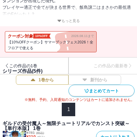
ダンジョンが出現した現代。
プレイヤー適正で全てが決まる世界で、飯島譲二はまさかの最低適
正のFだった！？
友人に借金を背負わされ、無能だと馬鹿にされたりとプレイヤーと
もっと見る
して最低なスタートを切ることになった飯島譲二。
しかし、ひょんことから彼は無限チュートリアルを行うことにな
クーポン対象
10%OFF
2026.08.11まで
り・・・・・・〇〇年が経過した。
【10%OFFクーポン】サマーブックフェス2026！全
レベル９９９９となった彼だったが、無限に繰り返されるチュート
フロアで使える
リアルに彼の心は壊れる寸前。
この作品の1巻
この作品の最新巻
――レベルがアップしました
シリーズ作品(
5
件)
1巻から
新刊から
カウントストップの向こう側に到達すると共に世界がバグり、彼は
プレイヤーとして目覚めた瞬間まで時をさかのぼり、規格外のレベ
まとめてカート
ルのままに人生をやり直すことになったのだ。
※無料、予約、入荷通知のコンテンツはカートに追加されません。
「なんだアイツは！？ なんであんな化け物がギルドの受付職員を
1
やってるんだ！？」
ギルドの受付魔人～無限チュートリアルでカンスト突破～
【単行本版】 1巻
腕を振るえば建物が消し飛び、魔法を唱えりゃ大惨事。
¥
781
(税込)
プレイヤーギルドの受付男が見せつける圧倒的破壊力に周囲が騒
¥
110
カートに入れる