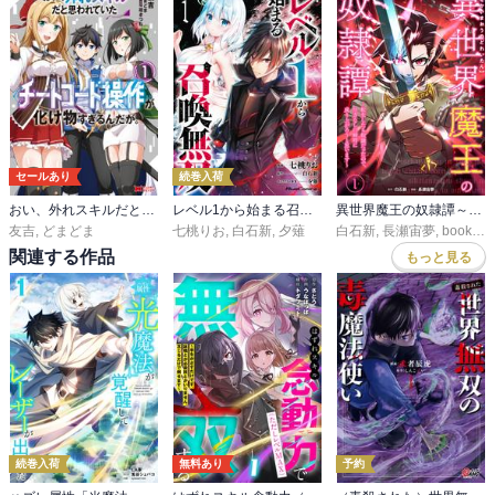
セールあり
続巻入荷
おい、外れスキルだと思われていた《チートコード操作》が化け物すぎるんだが。（コミック）
レベル1から始まる召喚無双 THE COMIC
異世界魔王の奴隷譚～転生したら奴隷だったので、仕方なしに瞬時に成り上がろうと思います～【単行本版】
友吉
,
どまどま
七桃りお
,
白石新
,
夕薙
白石新
,
長瀬宙夢
,
booklistaSTUDIO
関連する作品
もっと見る
続巻入荷
無料あり
予約