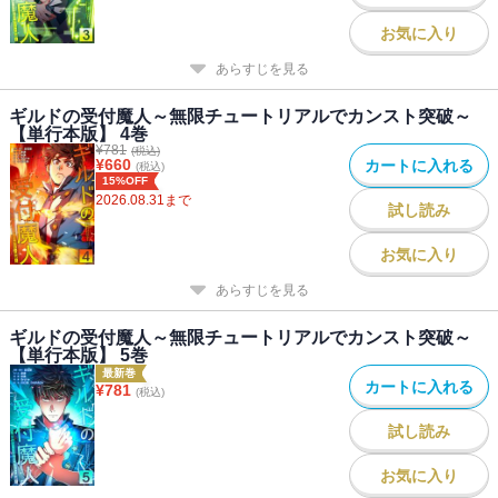
お気に入り
あらすじを見る
ギルドの受付魔人～無限チュートリアルでカンスト突破～
【単行本版】 4巻
¥
781
(税込)
¥
660
カートに入れる
(税込)
15%OFF
2026.08.31
まで
試し読み
お気に入り
あらすじを見る
ギルドの受付魔人～無限チュートリアルでカンスト突破～
【単行本版】 5巻
最新巻
カートに入れる
¥
781
(税込)
試し読み
お気に入り