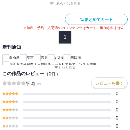
あらすじを見る
まとめてカート
※無料、予約、入荷通知のコンテンツはカートに追加されません。
1
新刊通知
白石新
友吉
志勇
3rd Ie
川口海
ギルドの受付魔人～無限チュートリアルでカンスト突破
もっと見る
この作品のレビュー
（
0
件）
--
レビューを書く
平均
0
0
0
0
0