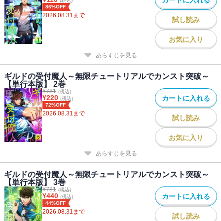
(税込)
然！
86%OFF
2026.08.31
まで
冴えないアラサー男のやり直し人生大逆転劇、ここに開幕
試し読み
っ！！！！
お気に入り
あらすじを見る
ギルドの受付魔人～無限チュートリアルでカンスト突破～
【単行本版】 2巻
¥
781
(税込)
¥
220
カートに入れる
(税込)
72%OFF
2026.08.31
まで
試し読み
お気に入り
あらすじを見る
ギルドの受付魔人～無限チュートリアルでカンスト突破～
【単行本版】 3巻
¥
781
(税込)
¥
440
カートに入れる
(税込)
44%OFF
2026.08.31
まで
試し読み