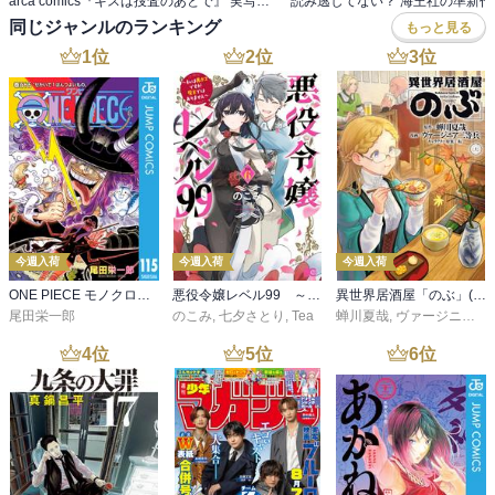
arca comics『キスは捜査のあとで』 実写ドラマ放送開始記念フェア
同じジャンルのランキング
もっと見る
1
位
2
位
3
位
今週入荷
今週入荷
今週入荷
ONE PIECE モノクロ版 115
悪役令嬢レベル99 ～私は裏ボスですが魔王ではありません～ その６
異世界居酒屋「のぶ」(22)
尾田栄一郎
のこみ
,
七夕さとり
,
Tea
蝉川夏哉
,
ヴァージニア二等兵
4
位
5
位
6
位