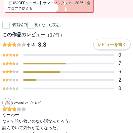
ち、居なくてはならないかけがえのない存在になっていた。そんな
【10%OFFクーポン】サマーブックフェス2026！全
時、由梨は両親と決別し、実家を出てマンションで暮らし始める。
フロアで使える
新刊通知
公彦の様子が気になり、両親が寝静まった後、毎夜のように妹のマ
ンションを見に行く環だったが、由梨が公彦を置いて男と出かけ行
中西智佐乃
長くなった夜を、
くのを目撃してしまう。心配の果てに、環は以前父が放った「ある
言葉」に突き動かされ、突発的な行動に出てしまい――。家族とい
この作品のレビュー
（
17
件）
うコミュニティーが抱える闇を露わにした問題作。
3.3
レビューを書く
平均
0
【著者略歴】
7
中西智佐乃（なかにし・ちさの）
6
1985年、大阪府生まれ、大阪府在住。同志社大学文学部卒業。2019
2
年、「尾を喰う蛇」で第51回新潮新人賞を受賞。著書に『狭間の者
たちへ』がある。
0
powered by ブクログ
うーわー

なんて暗い救いのない話なんだろう。

読んでいて気分が悪くなった。
