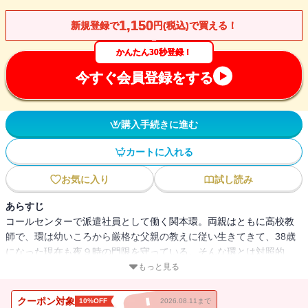
1,150
新規登録で
円(税込)で買える！
かんたん30秒登録！
今すぐ会員登録をする
購入手続きに進む
カートに入れる
お気に入り
試し読み
あらすじ
コールセンターで派遣社員として働く関本環。両親はともに高校教
師で、環は幼いころから厳格な父親の教えに従い生きてきて、38歳
になった現在も夜９時の門限を守っている。そんな環とは対照的
に、両親に反発し自由奔放な妹の由梨は、離婚した夫との間に公彦
もっと見る
という男児がおり、実家に戻ってパートとバイトを掛け持ちしなが
ら暮らしている。環はそんな妹に代わり、公彦の世話をしているう
クーポン対象
10%OFF
2026.08.11まで