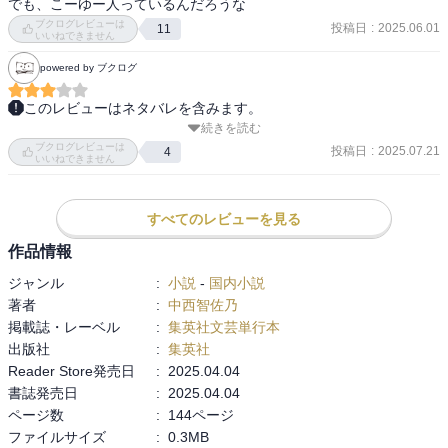
でも、こーゆー人っているんだろうな
ブクログレビューは
投稿日
:
2025.06.01
11
いいねできません
powered by ブクログ
このレビューはネタバレを含みます。
続きを読む
中西さんの作品が読みたくて2作目です。

ブクログレビューは
これは…結構感情にきました。苦笑

投稿日
:
2025.07.21
4
いいねできません
----------------------------------

親からの「教育」という形の「暴力」。

閉ざされた「日常」。

すべてのレビューを見る
作品情報
三十八歳、独身、派遣社員。

ジャンル
:
小説
-
国内小説
私には何もない。

著者
:
中西智佐乃
どうすべきか教えて欲しい。

掲載誌・レーベル
:
集英社文芸単行本
----------------------------------

出版社
:
集英社
これは…結構重たかったです。

Reader Store発売日
:
2025.04.04
書誌発売日
:
2025.04.04
両親が「教育」した結果、

ページ数
:
144ページ
小さな家の中で無力な子供は、

ファイルサイズ
:
0.3MB
従うしかない。
