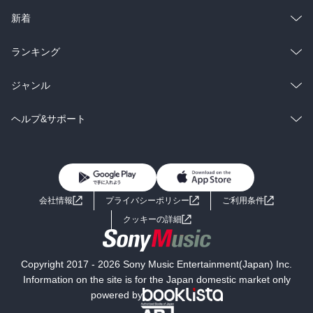
ラノベ
小説
総合
コミック
新着
雑誌・グラビア
ビジネス・実用
ラノベ
小説
総合
コミック
ランキング
BL・TL
雑誌・グラビア
ビジネス・実用
ラノベ
小説
総合
コミック
ジャンル
BL・TL
雑誌・グラビア
ビジネス・実用
ラノベ
小説
コミック
男性コミック
ヘルプ&サポート
BL・TL
雑誌・グラビア
ビジネス・実用
女性コミック
コミック誌
初めての方へ
ヘルプ
BL・TL
ライトノベル
男子向けラノベ
よくあるご質問
お問い合わせ
会社情報
プライバシーポリシー
ご利用条件
女子向けラノベ
小説
利用規約
クッキーの詳細
国内小説
海外小説
Copyright 2017 - 2026 Sony Music Entertainment(Japan) Inc.
ミステリー
SF
Information on the site is for the Japan domestic market only
powered by
歴史・時代小説
文学