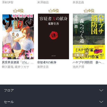
本当にあるかもしれないと思わられる場面があり、

澤村伊智
米澤穂信
井原忠政
胸が痛くなりました。
4
位
5
位
6
位
今週入荷
今週入荷
異世界居酒屋「げん」三杯目
容疑者Xの献身
ハヤブサ消防団 森へつづく道
蝉川夏哉
,
碓井ツカサ
東野圭吾
池井戸潤
フロア
総合
コミック
セール