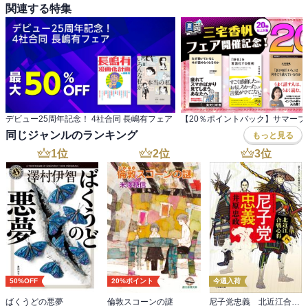
誰が悪い？自分が悪い。

関連する特集
そこから両親が年をとって、

なんか間違ってたかも…なんて思っても、

もう遅い。

なかったことにはできないし、

あなた達が敷いたレールから、

デビュー25周年記念！ 4社合同 長嶋有フェア
いまさら降りるなんて言わせない。

同じジャンルのランキング
もっと見る
1
位
2
位
3
位
本作の地の文は、

主人公のことを「あなた」と表現し、

ずっと客観的な他人事のように思えて、

常に誰かを意識して、縋り、怒り、

壊れていく姿を、ただただ見るしかできない。

行き着く先を息を呑んで見守りました。

家族という閉鎖的な空間で、

50%OFF
20%ポイント
今週入荷
一歩間違えば…というようなヒヤリとする場面や、

ばくうどの悪夢
倫敦スコーンの謎
尼子党忠義 北近江合戦心得〈八〉