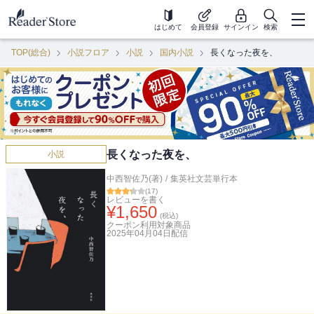
はじめて
会員登録
サインイン
検索
TOP(総合)
小説フロア
小説
国内小説
長くなった夜を、
長くなった夜を、
小説
中西智佐乃(著)
/
集英社文芸単行本
(
17
)
レビューを書く
¥
1,650
(税込)
クーポン利用対象商品
2025年04月04日
配信