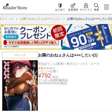
はじめて
会員登録
サインイン
検索
性コミック
お隣のおねぇさんは×××したい
お隣のおねぇさんは×××したい(1)
お隣のおねぇさんは×××したい(1)
コミック
照玉ぽてこら(著者)
/
角川コミックス・エース
(
1
)
レビューを書く
¥
792
(税込)
クーポン利用対象商品
2025年04月04日
配信