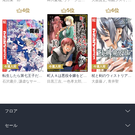
尾田栄一郎
蝉川夏哉
,
ヴァージニア二等兵
大前貴史
,
転
,
明鏡シスイ
,
ｔｅ
4
位
5
位
6
位
今週入荷
今週入荷
今週入荷
転生したら第七王子だったので、気ままに魔術を極めます（２４）
町人Ａは悪役令嬢をどうしても救いたい ～どぶと空と氷の姫君～１０【電子書店共通特典イラスト付】
杖と剣のウィストリア（１６）
石沢庸介
,
謙虚なサークル
,
メル。
目黒三吉
,
一色孝太郎
,
Parum
大森藤ノ
,
青井聖
フロア
総合
コミック
セール