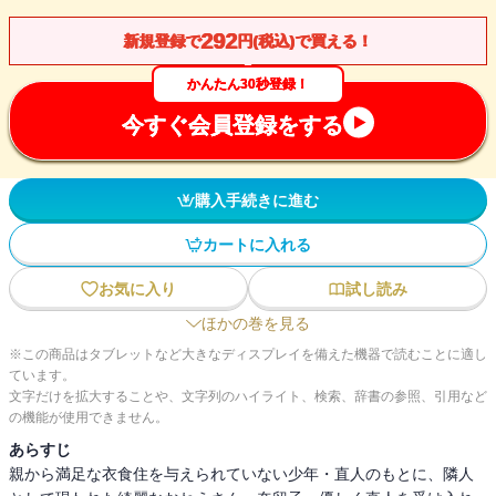
292
新規登録で
円(税込)で買える！
かんたん30秒登録！
今すぐ会員登録をする
購入手続きに進む
カートに入れる
お気に入り
試し読み
ほかの巻を見る
※この商品はタブレットなど大きなディスプレイを備えた機器で読むことに適し
ています。
文字だけを拡大することや、文字列のハイライト、検索、辞書の参照、引用など
の機能が使用できません。
あらすじ
親から満足な衣食住を与えられていない少年・直人のもとに、隣人