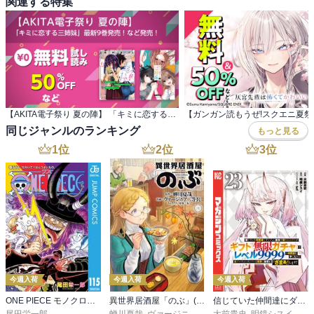
関連する特集
【AKITA電子祭り 夏の陣】 「キミに恋する三姉妹」最新9巻発売！など発売！
同じジャンルのランキング
もっと見る
1
位
2
位
3
位
今週入荷
今週入荷
今週入荷
ONE PIECE モノクロ版 115
異世界居酒屋「のぶ」(22)
信じていた仲間達にダンジョン奥地で殺されかけたがギフト『無限ガチャ』でレベル９９９９の仲間達を手に入れて元パーティーメンバーと世界に復讐＆『ざまぁ！』します！（２３）