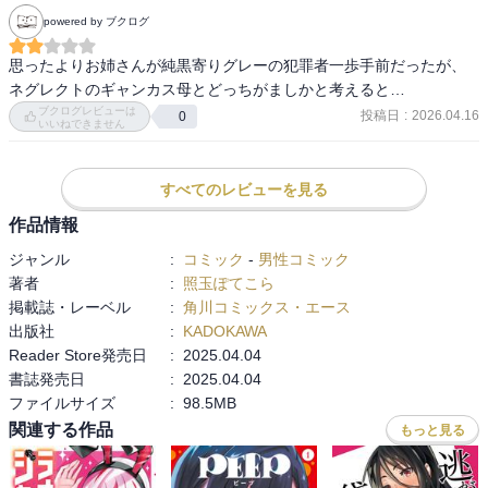
powered by ブクログ
思ったよりお姉さんが純黒寄りグレーの犯罪者一歩手前だったが、
ネグレクトのギャンカス母とどっちがましかと考えると…
ブクログレビューは
投稿日
:
2026.04.16
0
いいねできません
すべてのレビューを見る
作品情報
ジャンル
:
コミック
-
男性コミック
著者
:
照玉ぽてこら
掲載誌・レーベル
:
角川コミックス・エース
出版社
:
KADOKAWA
Reader Store発売日
:
2025.04.04
書誌発売日
:
2025.04.04
ファイルサイズ
:
98.5MB
関連する作品
もっと見る