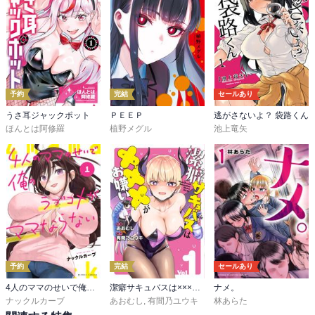
予約
完結
セールあり
うさ耳ジャックポット
ＰＥＥＰ
逃がさないよ？ 袋路くん
ほんとは阿修羅
植野メグル
池上竜矢
予約
完結
セールあり
4人のママのせいで俺のラブコメがママならない
潔癖サキュバスは×××がお嫌い
ナメ。
ナックルカーブ
あおむし
,
有間乃ユウキ
林あらた