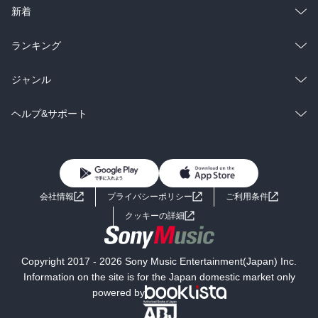
ラノベ
小説
総合
コミック
新着
雑誌・グラビア
ビジネス・実用
ラノベ
小説
総合
コミック
ランキング
BL・TL
雑誌・グラビア
ビジネス・実用
ラノベ
小説
総合
コミック
ジャンル
BL・TL
雑誌・グラビア
ビジネス・実用
ラノベ
小説
コミック
男性コミック
ヘルプ&サポート
BL・TL
雑誌・グラビア
ビジネス・実用
女性コミック
コミック誌
初めての方へ
ヘルプ
BL・TL
ライトノベル
男子向けラノベ
よくあるご質問
お問い合わせ
会社情報
プライバシーポリシー
ご利用条件
女子向けラノベ
小説
利用規約
クッキーの詳細
国内小説
海外小説
Copyright 2017 - 2026 Sony Music Entertainment(Japan) Inc.
ミステリー
SF
Information on the site is for the Japan domestic market only
powered by
歴史・時代小説
文学