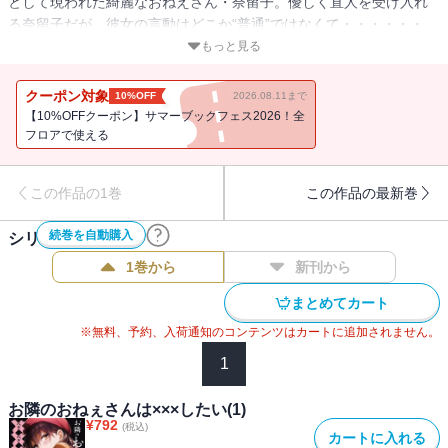
として現われた綺麗なおねえさん・奈留子。優しく直人を受け入れ
る奈留子だが、彼女の言動はどこか“普通”ではなくて・・・・・・。
サイコなおねえさん《奈留子》と孤独な少年《直人》による、おね
もっと見る
ショタラブサスペンス!!
クーポン対象
10%OFF
2026.08.11まで
【10%OFFクーポン】サマーブックフェス2026！全
フロアで使える
この作品の1巻
この作品の最新巻
続巻を自動購入
シリーズ作品(
3
件)
1巻から
新刊から
まとめてカート
※無料、予約、入荷通知のコンテンツはカートに追加されません。
1
お隣のおねぇさんは×××したい(1)
¥
792
(税込)
カートに入れる