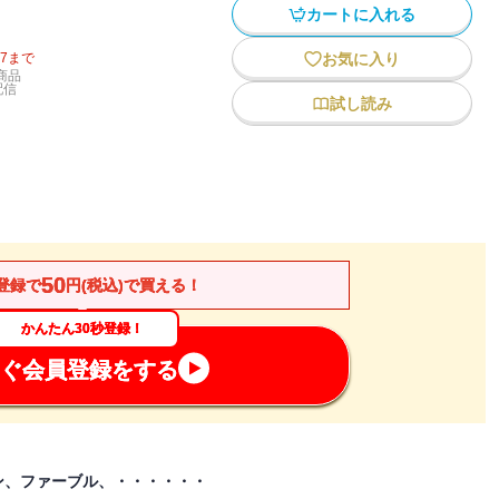
カートに入れる
27
まで
お気に入り
商品
配信
試し読み
50
登録で
円(税込)で買える！
かんたん30秒登録！
ぐ会員登録をする
ン、ファーブル、・・・・・・