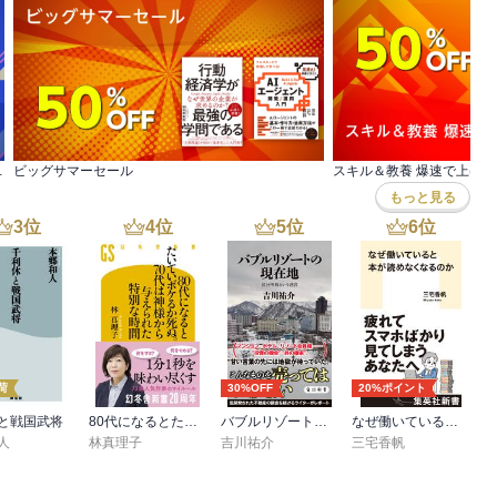
点499円(税込)
ビッグサマーセール
スキル＆教養 爆速で上げ
もっと見る
3
位
4
位
5
位
6
位
荷
30%OFF
20%ポイント
と戦国武将
80代になるとたいていボケるか死ぬ。70代は神様から与えられた特別な時間
バブルリゾートの現在地 区分所有という迷宮
なぜ働いていると本が読めなくなるのか
人
林真理子
吉川祐介
三宅香帆