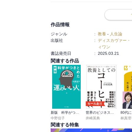
ノーベル物理学賞受賞後の50代に
アンリ・ファーブル　　カール・マルクス

新たな挑戦を始める
安藤百福(カップラーメン開発)     山中伸弥

チャールズ・ブコウスキー(作家)  

渋沢栄一（実業家）
アインシュタイン　　渋沢栄一　

作品情報
５００もの会社をつくった「資本主義の父
トーマス・エジソン　

ジャンル
:
教養
-
人生論
次々に挑戦し続けた理由
小林一三(阪急電鉄生みの親)  赤塚不二夫

出版社
:
ディスカヴァー・
伊能忠敬　　　ハインリヒ・シュリーマン

ィワン
トーマス・エジソン（発明家）
吉野裕子(民俗学者)  

書誌発売日
:
2025.03.21
数々の失敗を乗り越え、１３００もの発明
レイ・クロック(マクドナルド創業) 

関連する作品
アメリカの発明王
小泉淳作(画家)        川田龍吉(男爵イモを広め
サミュエル・モールス(モールス電信機発明)

小林一三（経営者）
山内溥(ファミコンを世に送り出す)

「阪急電鉄」の生みの親が
「創作者」という長年の夢をかなえるまで
赤塚不二夫（漫画家）
セールあり
40代半ばで連載がほぼ終了した「ギャグ漫
新版 科学がつきとめた「運のいい人」
世界のビジネスエリートは知っている教養としてのコーヒー
どのように復活を遂げたのか
中野信子
井崎英典
林真理
関連する特集
第３章 50代以降に新ジャンルに挑んだ偉人