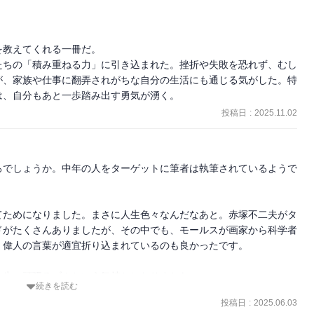
教えてくれる一冊だ。

たちの「積み重ねる力」に引き込まれた。挫折や失敗を恐れず、むし
が、家族や仕事に翻弄されがちな自分の生活にも通じる気がした。特
は、自分もあと一歩踏み出す勇気が湧く。
投稿日
:
2025.11.02
ろでしょうか。中年の人をターゲットに筆者は執筆されているようで


てためになりました。まさに人生色々なんだなあと。赤塚不二夫がタ
ドがたくさんありましたが、その中でも、モールスが画家から科学者
偉人の言葉が適宜折り込まれているのも良かったです。

人たち
生、頑張るゾ！という気持ちになりました。

続きを読む
投稿日
:
2025.06.03