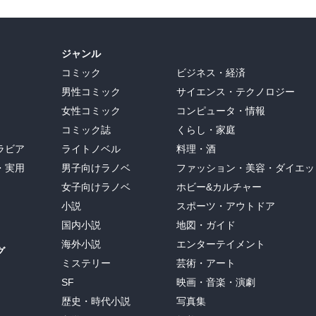
ジャンル
人たち
コミック
ビジネス・経済
男性コミック
サイエンス・テクノロジー
女性コミック
コンピュータ・情報
コミック誌
くらし・家庭
ラビア
ライトノベル
料理・酒
・実用
男子向けラノベ
ファッション・美容・ダイエッ
現象に
女子向けラノベ
ホビー&カルチャー
小説
スポーツ・アウトドア
国内小説
地図・ガイド
になった
海外小説
エンターテイメント
グ
ミステリー
芸術・アート
SF
映画・音楽・演劇
歴史・時代小説
写真集