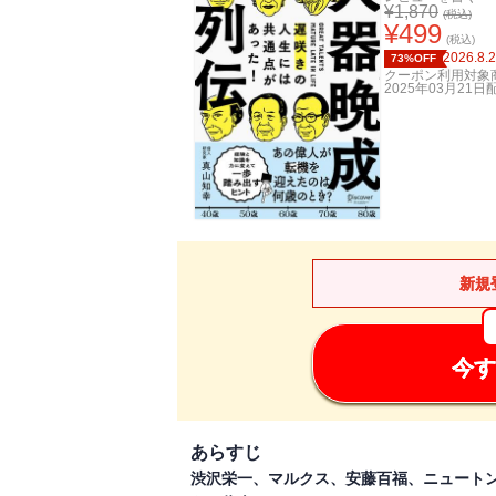
¥
1,870
(税込)
¥
499
(税込)
2026.8.
73%OFF
クーポン利用対象
2025年03月21日
新規
今す
あらすじ
渋沢栄一、マルクス、安藤百福、ニュート