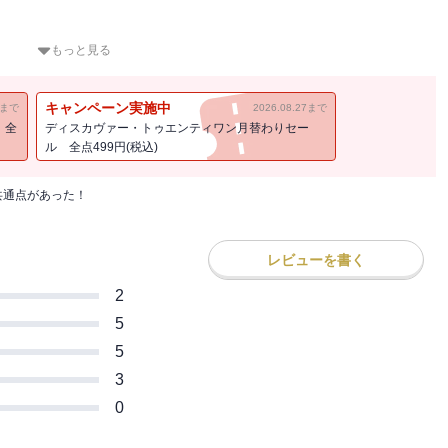
もっと見る
キャンペーン実施中
11まで
2026.08.27まで
！全
ディスカヴァー・トゥエンティワン月替わりセー
ル 全点499円(税込)
人生の後半で成功した「遅咲き」の人が少なくありません。
成功した」ということだけではなく、「学生時代にはまるで期待され
共通点があった！
」ような人物のことも含まれるでしょう。本書で紹介したようなアイ
、まさにそのタイプの「遅咲き偉人」です。
ちが、どのように中年期を過ごしたのかに注目しました。今まさに、
レビューを書く
フ・クライシス（中年期危機）」を、偉人たちはどう乗り越えたので
2
5
5
3
0