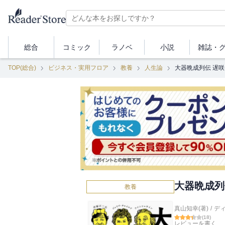
総合
コミック
ラノベ
小説
雑誌・
TOP(総合)
ビジネス・実用フロア
教養
人生論
大器晩成列伝 遅
大器晩成列
教養
真山知幸(著)
/
デ
(
18
)
レビューを書く