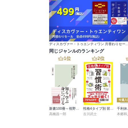
伊能忠敬（測量家）
50代で仕事をリセット。測量術を学び、
日本最初の地図作成に貢献
ハインリヒ・シュリーマン（考古学者）
40代で考古学に出合い、
「世紀の大発見」を成し遂げる
ディスカヴァー・トゥエンティワン 月替わりセール 全
同じジャンルのランキング
吉野裕子（民俗学者）
40歳から研究の道に入り、
1
位
2
位
独自の学問ジャンルを切り拓く
レイ・クロック（実業家）
紙コップを売っていた営業マンが
マクドナルドを創業するまで
70%OFF
今週入
小泉淳作（画家）
50代から水墨画をはじめ、
新書100冊～視野を広げる読書～
性格4タイプ別 習慣術
千利休
高橋昌一郎
古川武士
本郷和
新しいジャンルで独自のスタイルを確立
川田龍吉（実業家）