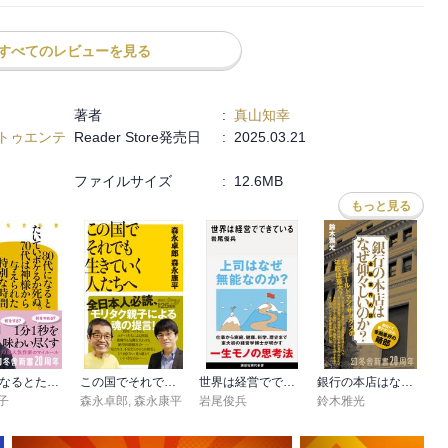
すべてのレビューを見る
」が
著者
:
真山知幸
トゥエンテ
Reader Store発売日
:
2025.03.21
ファイルサイズ
:
12.6MB
に成功した
もっと見る
る)

画の王様」は
80代になるとたいていボケるか死ぬ。70代は神様から与えられた特別な時間
この国でそれでも生きていく人たちへ
世界は経営でできている
銀行の本店はなぜ仰々しいのか？ 金融業界の謎
子
森永卓郎
,
森永康平
岩尾俊兵
鈴木雅光
たち