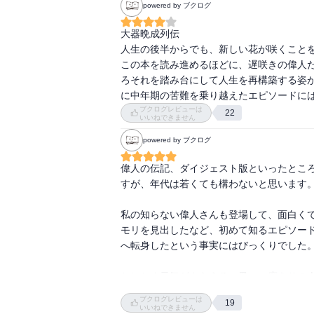
powered by ブクログ
カール・マルクス（思想家）
大器晩成列伝

不発に終わった『資本論』を花開かせた
人生の後半からでも、新しい花が咲くことを
盟友・エンゲルスとの関係
この本を読み進めるほどに、遅咲きの偉人
ろそれを踏み台にして人生を再構築する姿
安藤百福（実業家）
に中年期の苦難を乗り越えたエピソードに
47歳で全財産を失ったあと、
ブクログレビューは
22
いいねできません
カップラーメンの開発に成功
powered by ブクログ
山中伸弥（医学者）
紆余曲折の20〜40代を経て、
偉人の伝記、ダイジェスト版といったとこ
50歳でノーベル賞を受賞
すが、年代は若くても構わないと思います。
チャールズ・ブコウスキー（詩人）
私の知らない偉人さんも登場して、面白く
どんな状況でも書き続けることで、
モリを見出したなど、初めて知るエピソー
50歳で「労働者の文学」が花開く
へ転身したという事実にはびっくりでした。
第２章 50代以降から新たな挑戦を始めた偉
とにかく元気がもらえる一冊。一度きりの人
ブクログレビューは
19
アインシュタイン（物理学者）
【登場する偉人】

いいねできません