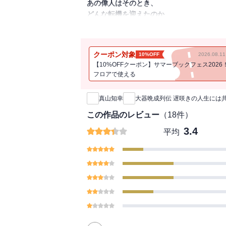
あの偉人はそのとき、
どんな転機を迎えたのか
「遅咲き」の人生には共通点があった！
古今東西 人生の先輩に学ぶ
クーポン対象
10%OFF
2026.08.
折り返し地点を越えて挑戦する秘訣
【10%OFFクーポン】サマーブックフェス2026
フロアで使える
新刊通知
後世で「偉人」と称された人のなかには、
「遅咲き」とは単に「年齢を重ねたのちに
真山知幸
大器晩成列伝 遅咲きの人生には
ていなかったのに、世界を変えてしまった
ンシュタイン、エジソン、山中伸弥さんは
この作品のレビュー
（
18
件）
本書は、いわゆる「大器晩成型」の偉人た
3.4
平均
多くの人が中年期に直面する「ミッドライ
しょうか？（「はじめに」より）
【目次】
第１章 50代以降に花開いた偉人たち
アンリ・ファーブル（博物学者）
50歳を前に、突然の退去勧告！
苦難を乗り越えて、名著『昆虫記』を完成