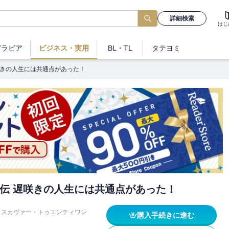
詳細検索
はじ
グラビア
ビジネス
・実用
BL・TL
タテヨミ
咲きの人生には共通点があった！
伝 遅咲きの人生には共通点があった！
ィスカヴァー・トゥエンティワン
購入手続きに進む