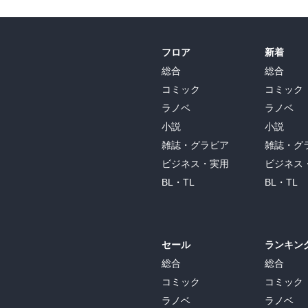
実業家から農業へと50代でシフト、
「男爵イモ」を日本中に広める
フロア
新着
第４章 挫折をへて50代で道を切り拓いた偉
総合
総合
サミュエル・モールス（発明家）
コミック
コミック
画家の道で夢やぶれ、電気の実験に没頭。
ラノベ
ラノベ
モールス電信機を発明
小説
小説
雑誌・グラビア
雑誌・グ
山内溥（経営者）
ビジネス・実用
ビジネス
数々の失敗を乗り越え、
「花札の会社」を再生。ファミコンを社会
BL・TL
BL・TL
ジュリア・チャイルド（シェフ）
二度もボツになった原稿が大ベストセラー
アメリカで最も有名な料理家
セール
ランキン
総合
総合
コミック
コミック
ラノベ
ラノベ