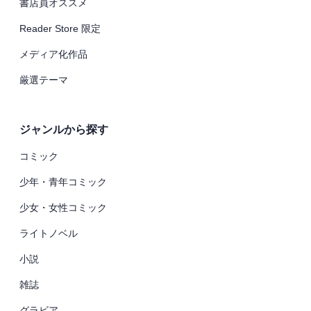
書店員オススメ
Reader Store 限定
メディア化作品
厳選テーマ
ジャンルから探す
コミック
少年・青年コミック
少女・女性コミック
ライトノベル
小説
雑誌
グラビア