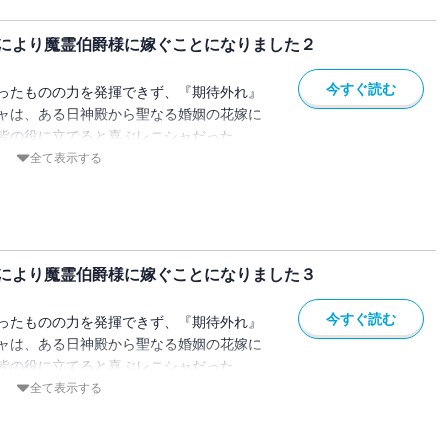
ー！？
女と人嫌いの孤独な伯爵の王道ラブファン
により魔霊伯爵様に嫁ぐことになりました２
今すぐ読む
ったものの力を発揮できず、『期待外れ』
ャは、ある日神殿から聖なる婚姻の花嫁に
皆の役に立てると喜ぶレニシャだった
は人食いと噂されている辺境の魔霊伯爵・
全て表示する
目的はヴェルフレムの力を封印するための
ため、そして聖女として役に立つため、花
そうとするレニシャにヴェルフレムは『聖
ー！？
女と人嫌いの孤独な伯爵の王道ラブファン
により魔霊伯爵様に嫁ぐことになりました３
今すぐ読む
ったものの力を発揮できず、『期待外れ』
ャは、ある日神殿から聖なる婚姻の花嫁に
皆の役に立てると喜ぶレニシャだった
は人食いと噂されている辺境の魔霊伯爵・
全て表示する
目的はヴェルフレムの力を封印するための
ため、そして聖女として役に立つため、花