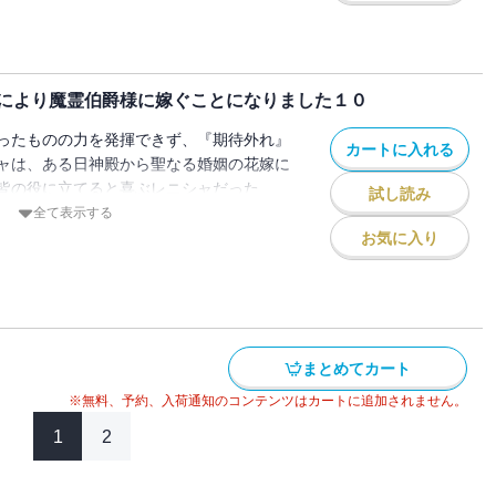
ため、そして聖女として役に立つため、花
そうとするレニシャにヴェルフレムは『聖
ー！？
女と人嫌いの孤独な伯爵の王道ラブファン
により魔霊伯爵様に嫁ぐことになりました１０
ったものの力を発揮できず、『期待外れ』
カートに入れる
ャは、ある日神殿から聖なる婚姻の花嫁に
皆の役に立てると喜ぶレニシャだった
試し読み
は人食いと噂されている辺境の魔霊伯爵・
全て表示する
目的はヴェルフレムの力を封印するための
お気に入り
ため、そして聖女として役に立つため、花
そうとするレニシャにヴェルフレムは『聖
ー！？
女と人嫌いの孤独な伯爵の王道ラブファン
まとめてカート
※無料、予約、入荷通知のコンテンツはカートに追加されません。
1
2