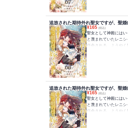
嫁としての役目を果た
婚』を拒否してきてー
純真無垢なお人好し聖
追放された期待外れ聖女ですが、聖婚
タジー！
¥
165
(税込)
聖女として神殿にはい
と蔑まれていたレニシ
任命される。ようやく
が・・・・・・嫁ぎ先
ヴェルフレム。婚姻の
生贄だった。故郷のの
嫁としての役目を果た
婚』を拒否してきてー
純真無垢なお人好し聖
追放された期待外れ聖女ですが、聖婚
タジー！
¥
165
(税込)
聖女として神殿にはい
と蔑まれていたレニシ
任命される。ようやく
が・・・・・・嫁ぎ先
ヴェルフレム。婚姻の