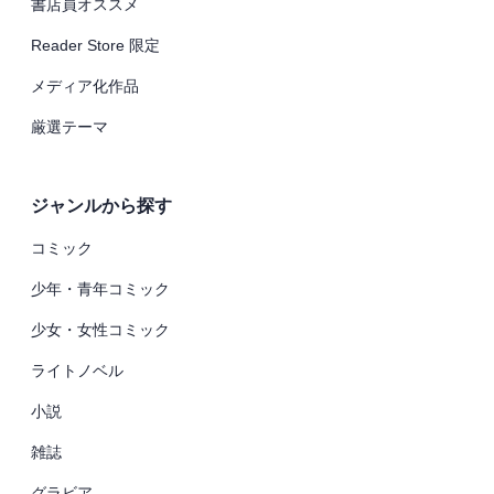
書店員オススメ
Reader Store 限定
メディア化作品
厳選テーマ
ジャンルから探す
コミック
少年・青年コミック
少女・女性コミック
ライトノベル
小説
雑誌
グラビア