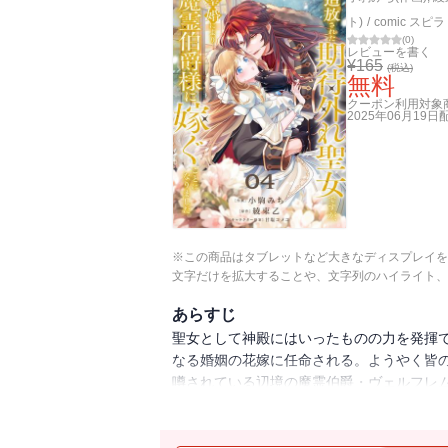
ト)
/
comic スピラ
(
0
)
レビューを書く
¥
165
(税込)
無料
クーポン利用対象
2025年06月19日
※この商品はタブレットなど大きなディスプレイを
文字だけを拡大することや、文字列のハイライト、
あらすじ
聖女として神殿にはいったものの力を発揮
なる婚姻の花嫁に任命される。ようやく皆
噂されている辺境の魔霊伯爵・ヴェルフレ
郷ののため、そして聖女として役に立つた
『聖婚』を拒否してきてーー！？