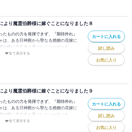
そうとするレニシャにヴェルフレムは『聖
ー！？
女と人嫌いの孤独な伯爵の王道ラブファン
により魔霊伯爵様に嫁ぐことになりました８
ったものの力を発揮できず、『期待外れ』
カートに入れる
ャは、ある日神殿から聖なる婚姻の花嫁に
皆の役に立てると喜ぶレニシャだった
試し読み
は人食いと噂されている辺境の魔霊伯爵・
全て表示する
目的はヴェルフレムの力を封印するための
お気に入り
ため、そして聖女として役に立つため、花
そうとするレニシャにヴェルフレムは『聖
ー！？
女と人嫌いの孤独な伯爵の王道ラブファン
により魔霊伯爵様に嫁ぐことになりました９
ったものの力を発揮できず、『期待外れ』
カートに入れる
ャは、ある日神殿から聖なる婚姻の花嫁に
皆の役に立てると喜ぶレニシャだった
試し読み
は人食いと噂されている辺境の魔霊伯爵・
全て表示する
目的はヴェルフレムの力を封印するための
お気に入り