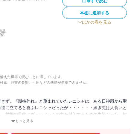
今すぐ読む
本棚に追加する
ほかの巻を見る
商品
配信
備えた機器で読むことに適しています。
検索、辞書の参照、引用などの機能が使用できません。
できず、『期待外れ』と蔑まれていたレニシャは、ある日神殿から聖
の役に立てると喜ぶレニシャだったが・・・・・・嫁ぎ先は人食いと
ム。婚姻の目的はヴェルフレムの力を封印するための生贄だった。故
め、花嫁としての役目を果たそうとするレニシャにヴェルフレムは
もっと見る