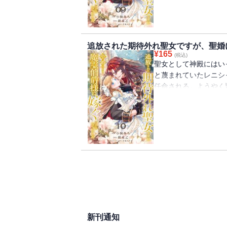
生贄だった。故郷のの
嫁としての役目を果た
婚』を拒否してきてー
純真無垢なお人好し聖
追放された期待外れ聖女ですが、聖婚
タジー！
¥
165
(税込)
聖女として神殿にはい
と蔑まれていたレニシ
任命される。ようやく
が・・・・・・嫁ぎ先
ヴェルフレム。婚姻の
生贄だった。故郷のの
嫁としての役目を果た
婚』を拒否してきてー
純真無垢なお人好し聖
タジー！
新刊通知