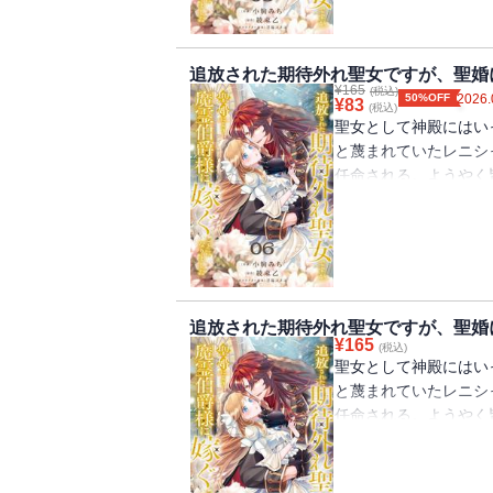
嫁としての役目を果た
婚』を拒否してきてー
純真無垢なお人好し聖
追放された期待外れ聖女ですが、聖婚
¥
165
タジー！
(税込)
50%OFF
2026.
¥
83
(税込)
聖女として神殿にはい
と蔑まれていたレニシ
任命される。ようやく
が・・・・・・嫁ぎ先
ヴェルフレム。婚姻の
生贄だった。故郷のの
嫁としての役目を果た
婚』を拒否してきてー
純真無垢なお人好し聖
追放された期待外れ聖女ですが、聖婚
¥
165
タジー！
(税込)
聖女として神殿にはい
と蔑まれていたレニシ
任命される。ようやく
が・・・・・・嫁ぎ先
ヴェルフレム。婚姻の
生贄だった。故郷のの