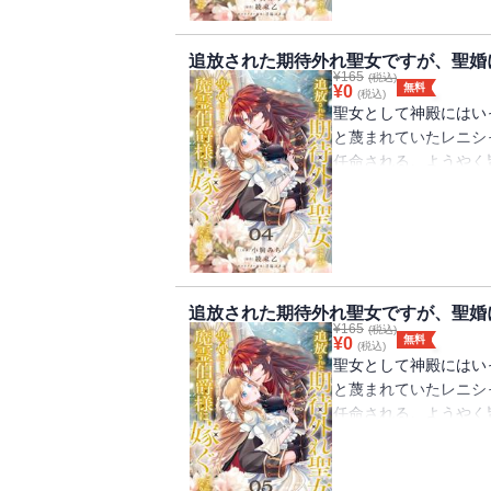
嫁としての役目を果た
婚』を拒否してきてー
純真無垢なお人好し聖
追放された期待外れ聖女ですが、聖婚
¥
165
タジー！
(税込)
無料
¥
0
(税込)
聖女として神殿にはい
と蔑まれていたレニシ
任命される。ようやく
が・・・・・・嫁ぎ先
ヴェルフレム。婚姻の
生贄だった。故郷のの
嫁としての役目を果た
婚』を拒否してきてー
純真無垢なお人好し聖
追放された期待外れ聖女ですが、聖婚
¥
165
タジー！
(税込)
無料
¥
0
(税込)
聖女として神殿にはい
と蔑まれていたレニシ
任命される。ようやく
が・・・・・・嫁ぎ先
ヴェルフレム。婚姻の
生贄だった。故郷のの