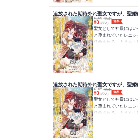
婚』を拒否してきてー
純真無垢なお人好し聖
追放された期待外れ聖女ですが、聖婚
¥
165
タジー！
(税込)
無料
¥
0
(税込)
聖女として神殿にはい
と蔑まれていたレニシ
任命される。ようやく
が・・・・・・嫁ぎ先
ヴェルフレム。婚姻の
生贄だった。故郷のの
嫁としての役目を果た
婚』を拒否してきてー
純真無垢なお人好し聖
追放された期待外れ聖女ですが、聖婚
¥
165
タジー！
(税込)
無料
¥
0
(税込)
聖女として神殿にはい
と蔑まれていたレニシ
任命される。ようやく
が・・・・・・嫁ぎ先
ヴェルフレム。婚姻の
生贄だった。故郷のの