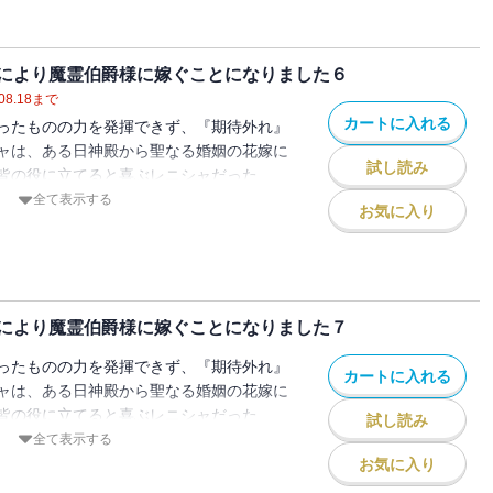
そうとするレニシャにヴェルフレムは『聖
ー！？
女と人嫌いの孤独な伯爵の王道ラブファン
により魔霊伯爵様に嫁ぐことになりました６
08.18
まで
カートに入れる
ったものの力を発揮できず、『期待外れ』
ャは、ある日神殿から聖なる婚姻の花嫁に
試し読み
皆の役に立てると喜ぶレニシャだった
は人食いと噂されている辺境の魔霊伯爵・
全て表示する
お気に入り
目的はヴェルフレムの力を封印するための
ため、そして聖女として役に立つため、花
そうとするレニシャにヴェルフレムは『聖
ー！？
女と人嫌いの孤独な伯爵の王道ラブファン
により魔霊伯爵様に嫁ぐことになりました７
ったものの力を発揮できず、『期待外れ』
カートに入れる
ャは、ある日神殿から聖なる婚姻の花嫁に
皆の役に立てると喜ぶレニシャだった
試し読み
は人食いと噂されている辺境の魔霊伯爵・
全て表示する
目的はヴェルフレムの力を封印するための
お気に入り
ため、そして聖女として役に立つため、花