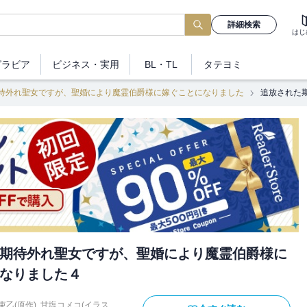
詳細検索
はじ
グラビア
ビジネス
・実用
BL・TL
タテヨミ
待外れ聖女ですが、聖婚により魔霊伯爵様に嫁ぐことになりました
追放された
期待外れ聖女ですが、聖婚により魔霊伯爵様に
なりました４
束乙(原作)
,
甘塩コメコ(イラス