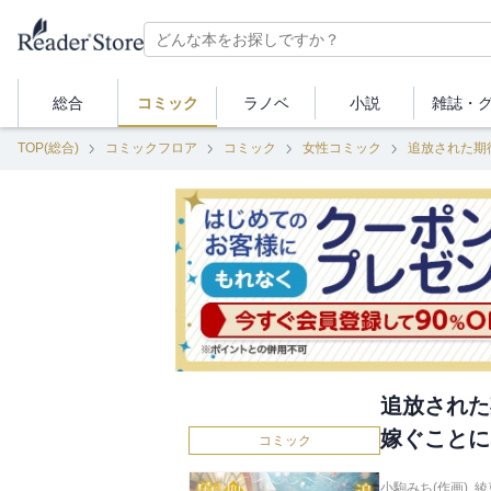
総合
コミック
ラノベ
小説
雑誌・
TOP(総合)
コミックフロア
コミック
女性コミック
追放された期
追放された
嫁ぐことに
コミック
小駒みち(作画)
,
綾