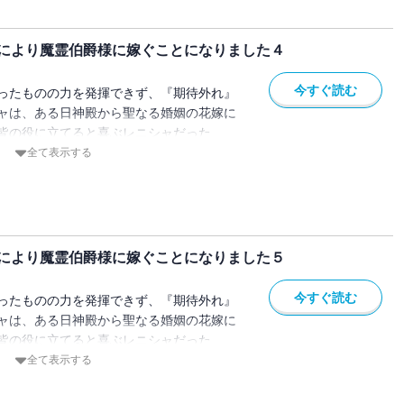
そうとするレニシャにヴェルフレムは『聖
ー！？
女と人嫌いの孤独な伯爵の王道ラブファン
により魔霊伯爵様に嫁ぐことになりました４
今すぐ読む
ったものの力を発揮できず、『期待外れ』
ャは、ある日神殿から聖なる婚姻の花嫁に
皆の役に立てると喜ぶレニシャだった
は人食いと噂されている辺境の魔霊伯爵・
全て表示する
目的はヴェルフレムの力を封印するための
ため、そして聖女として役に立つため、花
そうとするレニシャにヴェルフレムは『聖
ー！？
女と人嫌いの孤独な伯爵の王道ラブファン
により魔霊伯爵様に嫁ぐことになりました５
今すぐ読む
ったものの力を発揮できず、『期待外れ』
ャは、ある日神殿から聖なる婚姻の花嫁に
皆の役に立てると喜ぶレニシャだった
は人食いと噂されている辺境の魔霊伯爵・
全て表示する
目的はヴェルフレムの力を封印するための
ため、そして聖女として役に立つため、花