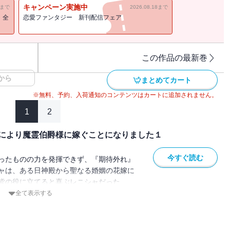
伯爵の王道ラブファンタジー！
キャンペーン実施中
11まで
2026.08.18まで
！全
恋愛ファンタジー 新刊配信フェア
この作品の最新巻
から
まとめてカート
※無料、予約、入荷通知のコンテンツはカートに追加されません。
1
2
により魔霊伯爵様に嫁ぐことになりました１
今すぐ読む
ったものの力を発揮できず、『期待外れ』
ャは、ある日神殿から聖なる婚姻の花嫁に
皆の役に立てると喜ぶレニシャだった
は人食いと噂されている辺境の魔霊伯爵・
全て表示する
目的はヴェルフレムの力を封印するための
ため、そして聖女として役に立つため、花
そうとするレニシャにヴェルフレムは『聖