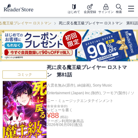
はじめて
会員登録
サインイン
検索
る魔王級プレイヤー ロストマン
死に戻る魔王級プレイヤー ロストマン 第81話
死に戻る魔王級プレイヤー ロストマ
ン 第81話
コミック
八雲名無み(原作)
,
ak(線画)
,
Sony Music
Entertainment (Japan) Inc.(制作)
,
フーモア(製作)
/
ソ
ニー・ミュージックエンタテインメント
(
0
)
レビューを書く
¥
88
(税込)
クーポン利用対象商品
2026年06月09日
配信