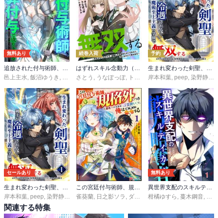
無料あり
続巻入荷
予約
追放された付与術師、最強の乗算付与で成り上がる ～僕の付与術は＋20じゃなく×20なんです～
はずれスキル念動力（ただしレベルＭＡＸ）で無双する～手をかざすだけです。詠唱とか必殺技とかいりません。念じるだけで倒せます～
生まれ変わった剣聖、剣士が冷遇される魔術至上主義の学園で無双する
邑上主水
,
飯沼ゆうき
,
アサミネ鈴
さとう
,
,
booklistaSTUDIO
うなぽっぽ
,
トダフミト
岸本和葉
,
peep
,
染野静也
,
セールあり
無料あり
生まれ変わった剣聖、剣士が冷遇される魔術至上主義の学園で無双する【単行本版】
この宮廷付与術師、規格外につき ～人類唯一のスキル「言霊使い」で、俺は世界に命令する～ コミック版
異世界支配のスキルテイカー
岸本和葉
,
peep
,
染野静也
,
桑島黎音
雀葵蘭
,
,
日之影ソラ
taskey STUDIO
,
ダイエクスト
柑橘ゆすら
,
蔓木鋼音
,
猫箱
関連する特集