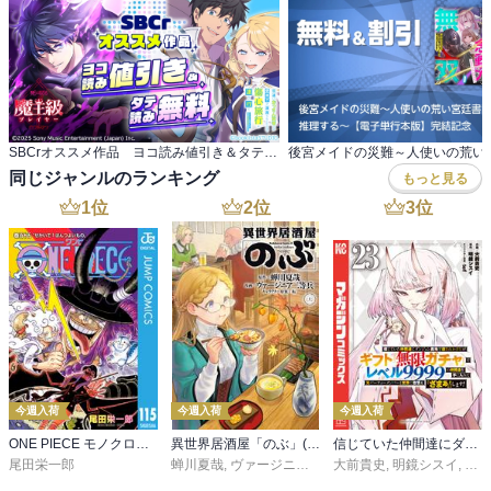
SBCrオススメ作品 ヨコ読み値引き＆タテ読み無料
同じジャンルのランキング
もっと見る
1
位
2
位
3
位
今週入荷
今週入荷
今週入荷
ONE PIECE モノクロ版 115
異世界居酒屋「のぶ」(22)
信じていた仲間達にダンジョン奥地で殺されかけたがギフト『無限ガチャ』でレベル９９９９の仲間達を手に入れて元パーティーメンバーと世界に復讐＆『ざまぁ！』します！（２３）
尾田栄一郎
蝉川夏哉
,
ヴァージニア二等兵
大前貴史
,
転
,
明鏡シスイ
,
ｔｅ