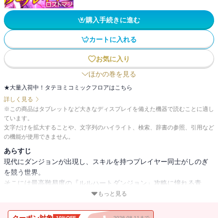
購入手続きに進む
カートに入れる
お気に入り
ほかの巻を見る
★大量入荷中！タテヨミコミックフロアはこちら
詳しく見る
※この商品はタブレットなど大きなディスプレイを備えた機器で読むことに適し
ています。
文字だけを拡大することや、文字列のハイライト、検索、辞書の参照、引用など
の機能が使用できません。
あらすじ
現代にダンジョンが出現し、スキルを持つプレイヤー同士がしのぎ
を競う世界。
そこには最高難易度の『ルルハートダンジョン』攻略に憧れる青
年・神崎縁がいた。
もっと見る
しかし、彼は【スキルなし】の烙印を押された無能で、ダンジョン
に潜ることすらできない。
クーポン対象
10%OFF
2026.08.11まで