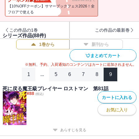
ある日、ダンジョンから魔物が溢れ出る「ダンジョンブレイク」が
【10%OFFクーポン】サマーブックフェス2026！全
発生し、重傷の少女を救う。彼女の正体は魔王ルルハートで、彼に
フロアで使える
「世界を救うチャンス」を与える。それは、ルルハートの力で過去
に戻ること。
この作品の1巻
この作品の最新巻
――23年前に戻った縁は【死に戻り】の能力を駆使して、世界を救
シリーズ作品(
88
件)
う戦いに挑む！
1巻から
新刊から
まとめてカート
※無料、予約、入荷通知のコンテンツはカートに追加されません。
1
...
5
6
7
8
9
死に戻る魔王級プレイヤー ロストマン 第81話
¥
88
(税込)
カートに入れる
お気に入り
あらすじを見る