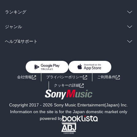
雑誌・グラビア
ビジネス・実用
ラノベ
小説
総合
コミック
ランキング
BL・TL
雑誌・グラビア
ビジネス・実用
ラノベ
小説
総合
コミック
ジャンル
BL・TL
雑誌・グラビア
ビジネス・実用
ラノベ
小説
コミック
男性コミック
ヘルプ&サポート
BL・TL
雑誌・グラビア
ビジネス・実用
女性コミック
コミック誌
初めての方へ
ヘルプ
BL・TL
ライトノベル
男子向けラノベ
よくあるご質問
お問い合わせ
会社情報
プライバシーポリシー
ご利用条件
女子向けラノベ
小説
利用規約
クッキーの詳細
国内小説
海外小説
Copyright 2017 - 2026 Sony Music Entertainment(Japan) Inc.
ミステリー
SF
Information on the site is for the Japan domestic market only
powered by
歴史・時代小説
文学