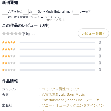
新刊通知
八雲名無み
ak
Sony Music Entertainment
フーモア
死に戻る魔王級プレイヤー ロストマン
もっと見る
この作品のレビュー
（
0
件）
--
レビューを書く
平均
0
0
0
0
0
作品情報
ジャンル
:
コミック
-
男性コミック
著者
:
八雲名無み
,
ak
,
Sony Music
Entertainment (Japan) Inc.
,
フーモア
出版社
:
ソニー・ミュージックエンタテインメン
ト