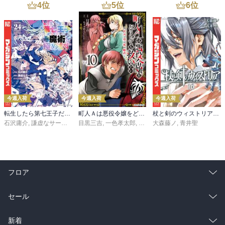
4
位
5
位
6
位
今週入荷
今週入荷
今週入荷
転生したら第七王子だったので、気ままに魔術を極めます（２４）
町人Ａは悪役令嬢をどうしても救いたい ～どぶと空と氷の姫君～１０【電子書店共通特典イラスト付】
杖と剣のウィストリア（１６）
石沢庸介
,
謙虚なサークル
,
メル。
目黒三吉
,
一色孝太郎
,
Parum
大森藤ノ
,
青井聖
フロア
総合
コミック
セール
ラノベ
小説
総合
コミック
新着