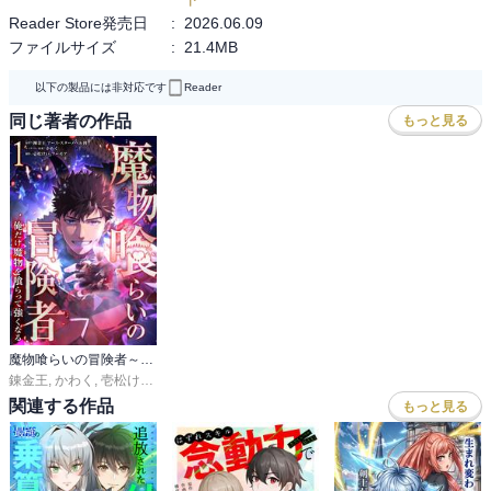
Reader Store発売日
:
2026.06.09
ファイルサイズ
:
21.4MB
以下の製品には非対応です
Reader
同じ著者の作品
もっと見る
魔物喰らいの冒険者～俺だけ魔物を喰らって強くなる～
錬金王
,
かわく
,
壱松けい・フーモア
関連する作品
もっと見る