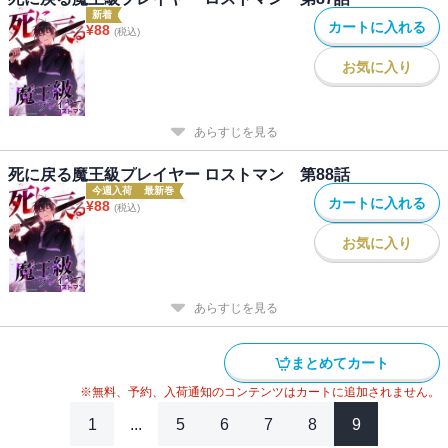
新着
カートに入れる
¥
88
(税込)
お気に入り
あらすじを見る
死に戻る魔王級プレイヤー ロストマン 第88話
今週入荷
最新巻
カートに入れる
¥
88
(税込)
お気に入り
あらすじを見る
まとめてカート
※無料、予約、入荷通知のコンテンツはカートに追加されません。
1
...
5
6
7
8
9