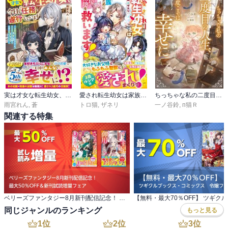
実は才女な転生幼女、今日も任務を遂行しています～冷徹宰相パパに拾われた私、ひらめきと本の知識で王国を救っちゃいます～【電子限定SS付き】
愛され転生幼女は家族のために辺境領地を救います！【電子限定SS付き】
ちっちゃな私の二度目の人生、今度こそは幸せに
雨宮れん
,
蒼
トロ猫
,
ザネリ
一ノ谷鈴
,
п猫Ｒ
関連する特集
ベリーズファンタジー8月新刊配信記念！ 最大50％OFF＆新刊試読増量フェア
同じジャンルのランキング
もっと見る
1
位
2
位
3
位