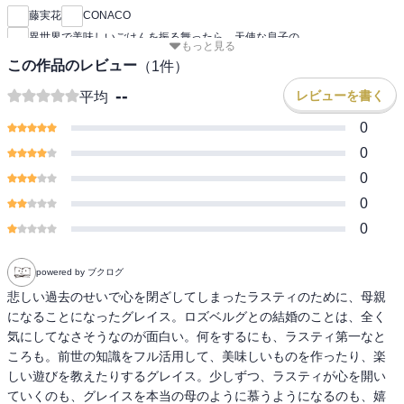
藤実花
CONACO
異世界で美味しいごはんを振る舞ったら、天使な息子の
もっと見る
この作品のレビュー
（
1
件）
--
レビューを書く
平均
0
0
0
0
0
powered by ブクログ
悲しい過去のせいで心を閉ざしてしまったラスティのために、母親
になることになったグレイス。ロズベルグとの結婚のことは、全く
気にしてなさそうなのが面白い。何をするにも、ラスティ第一なと
ころも。前世の知識をフル活用して、美味しいものを作ったり、楽
しい遊びを教えたりするグレイス。少しずつ、ラスティが心を開い
ていくのも、グレイスを本当の母のように慕うようになるのも、嬉