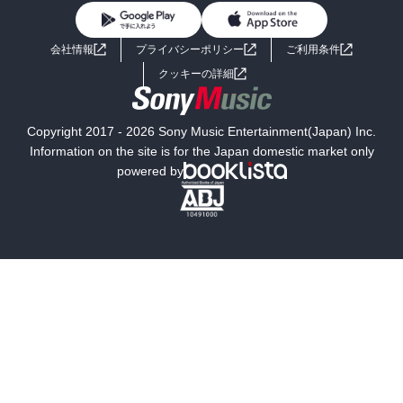
BL・TL
ライトノベル
男子向けラノベ
よくあるご質問
お問い合わせ
会社情報
プライバシーポリシー
ご利用条件
女子向けラノベ
小説
利用規約
クッキーの詳細
国内小説
海外小説
Copyright 2017 - 2026 Sony Music Entertainment(Japan) Inc.
ミステリー
SF
Information on the site is for the Japan domestic market only
powered by
歴史・時代小説
文学
雑誌
グラビア写真集
ボーイズラブ
ティーンズラブ
人文・思想・歴史
社会・政治・法律
ビジネス・経済
サイエンス・テクノロジー
コンピュータ・情報
くらし・家庭