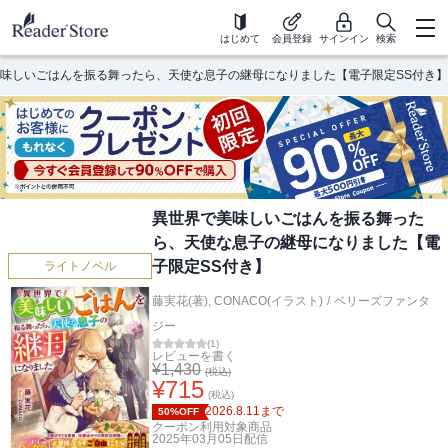
はじめて
会員登録
サインイン
検索
味しいごはんを振る舞ったら、天使な息子の継母になりました【電子限定SS付き】
異世界で美味しいごはんを振る舞った
ら、天使な息子の継母になりました【電
子限定SS付き】
ライトノベル
藤実花(著)
,
CONACO(イラスト)
/
ベリーズファンタ
ジー
(
1
)
レビューを書く
¥
1,430
(税込)
¥
715
(税込)
2026.8.11
まで
50%OFF
クーポン利用対象商品
2025年03月05日
配信