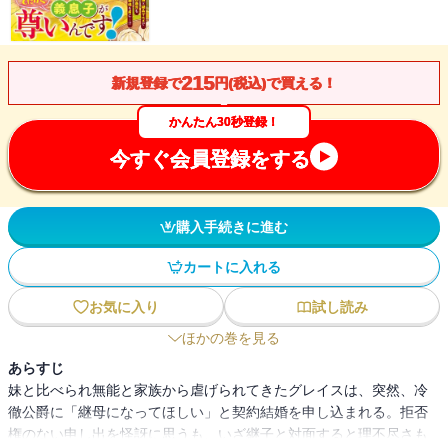
215
新規登録で
円(税込)で買える！
かんたん30秒登録！
今すぐ会員登録をする
購入手続きに進む
カートに入れる
お気に入り
試し読み
ほかの巻を見る
あらすじ
妹と比べられ無能と家族から虐げられてきたグレイスは、突然、冷
徹公爵に「継母になってほしい」と契約結婚を申し込まれる。拒否
権のない申し出を怪訝に思うも、いざ継子と対面すると理不尽さも