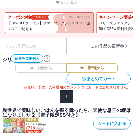
忘れるくらいの可愛さで母性が大爆発！ 両親を亡くして心を閉ざ
もっと見る
し、ごはんもまともに食べていない様子の継子だが、実は保育士の
前世を持つグレイスにとっては問題なし！ 得意の料理と保育士知
クーポン対象
キャンペーン実施
10%OFF
2026.08.11まで
識をフル活用して胃袋も心も鷲掴み!? 次第にグレイスの活躍が街中
【10%OFFクーポン】サマーブックフェス2026！全
ベリーズファンタジ
に知れ渡り引っ張りだこに・・・さらには冷徹旦那様まで態度が急
フロアで使える
50％OFF＆新刊試
変して・・・!?
この作品の1巻
この作品の最新巻
続巻を自動購入
シリーズ作品(
2
件)
1巻から
新刊から
まとめてカート
※無料、予約、入荷通知のコンテンツはカートに追加されません。
1
異世界で美味しいごはんを振る舞ったら、天使な息子の継母
になりました２【電子限定SS付き】
最新巻
カートに入れる
¥
1,540
(税込)
¥
770
(税込)
50%OFF