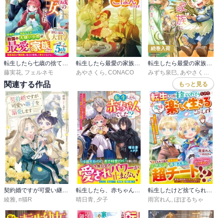
続巻入荷
転生したら七歳の捨てられ王女でした～廃屋でほったらかしにされていたけど、敵国の公爵家で才能が開花しました!?～【電子限定SS付き】
転生したら最愛の家族にもう一度出会えました
転生したら最愛の家族にもう一度出会えました ～あふれる愛をこの一皿にのせて～
藤実花
,
フェルネモ
あやさくら
,
CONACO
みずち泉巳
,
あやさくら
,
C
関連する作品
もっと見る
契約婚ですが可愛い継子を溺愛します【特典SS付】
転生したら、赤ちゃんでした!?～二度目の人生は二人のパパともふもふ精霊に甘やかされ放題らしいです～【電子限定SS付き】
転生したけど捨てられそうなので、兄妹で楽しく生きることにします～超チートな家出兄妹は辺境で幸せ家族ができました～
綾雅
,
п猫R
晴日青
,
夕子
雨宮れん
,
ぽぽるちゃ