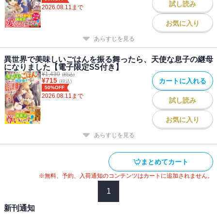
試し読み
2026.08.11
まで
お気に入り
あらすじを見る
異世界で美味しいごはんを振る舞ったら、天使な息子の継母
になりました【電子限定SS付き】
¥
1,430
(税込)
¥
715
カートに入れる
(税込)
50%OFF
2026.08.11
まで
試し読み
お気に入り
あらすじを見る
まとめてカート
※無料、予約、入荷通知のコンテンツはカートに追加されません。
1
新刊通知