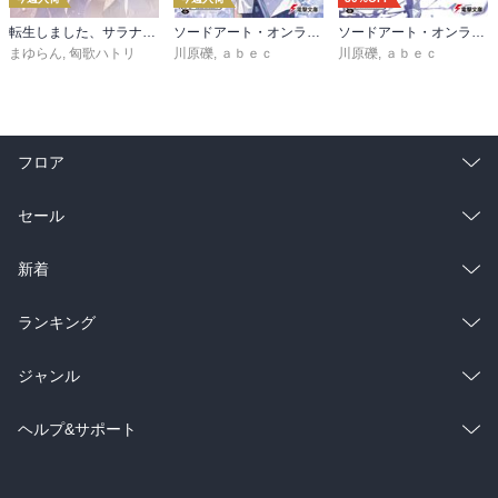
転生しました、サラナ・キンジェです。ごきげんよう。５ ～婚約破棄されたので田舎で気ままに暮らしたいと思います～【電子書店共通特典SS付】
ソードアート・オンライン マテリアル１ シュガーリィ・デイズ
ソードアート・オンライン29 ユナイタル・リングVIII
まゆらん
,
匈歌ハトリ
川原礫
,
ａｂｅｃ
川原礫
,
ａｂｅｃ
フロア
総合
コミック
セール
ラノベ
小説
総合
コミック
新着
雑誌・グラビア
ビジネス・実用
ラノベ
小説
総合
コミック
ランキング
BL・TL
雑誌・グラビア
ビジネス・実用
ラノベ
小説
総合
コミック
ジャンル
BL・TL
雑誌・グラビア
ビジネス・実用
ラノベ
小説
コミック
男性コミック
ヘルプ&サポート
BL・TL
雑誌・グラビア
ビジネス・実用
女性コミック
コミック誌
初めての方へ
ヘルプ