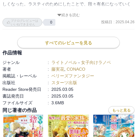
しくなった。ラスティのためにしたことで、段々有名になっていく
グレイスだけど、元家族やその他の悪意からはロズベルグが守って
続きを読む
くれそう。今後、夫婦関係がどうなっていくのか、楽しみになっ
ブクログレビューは
投稿日
:
2025.04.26
0
た。
いいねできません
すべてのレビューを見る
作品情報
ジャンル
:
ライトノベル
-
女子向けラノベ
著者
:
藤実花
,
CONACO
掲載誌・レーベル
:
ベリーズファンタジー
出版社
:
スターツ出版
Reader Store発売日
:
2025.03.05
書誌発売日
:
2025.03.05
ファイルサイズ
:
3.6MB
同じ著者の作品
もっと見る