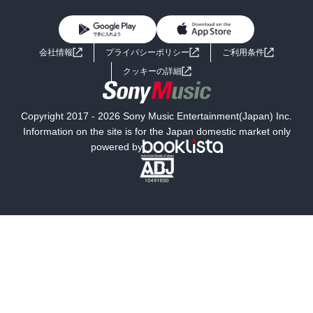
雑誌・グラビア
ビジネス・実用
女性コミック
コミック誌
初めての方へ
ヘルプ
BL・TL
ライトノベル
男子向けラノベ
よくあるご質問
お問い合わせ
会社情報
プライバシーポリシー
ご利用条件
女子向けラノベ
小説
利用規約
クッキーの詳細
国内小説
海外小説
Copyright 2017 - 2026 Sony Music Entertainment(Japan) Inc.
ミステリー
SF
Information on the site is for the Japan domestic market only
powered by
歴史・時代小説
文学
雑誌
グラビア写真集
ボーイズラブ
ティーンズラブ
人文・思想・歴史
社会・政治・法律
ビジネス・経済
サイエンス・テクノロジー