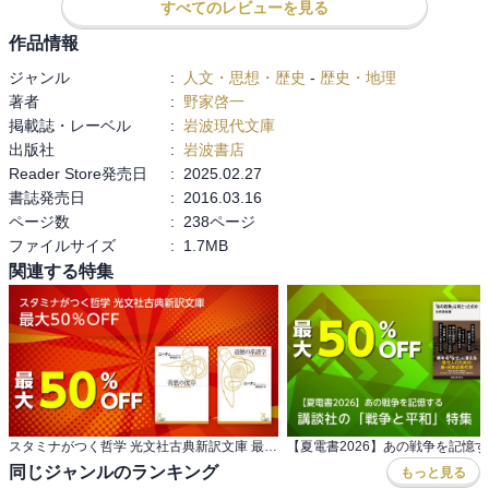
すべてのレビューを見る
作品情報
ジャンル
:
人文・思想・歴史
-
歴史・地理
著者
:
野家啓一
掲載誌・レーベル
:
岩波現代文庫
出版社
:
岩波書店
Reader Store発売日
:
2025.02.27
書誌発売日
:
2016.03.16
ページ数
:
238ページ
ファイルサイズ
:
1.7MB
関連する特集
スタミナがつく哲学 光文社古典新訳文庫 最大50％OFF
同じジャンルのランキング
もっと見る