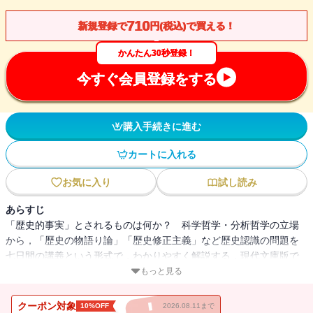
710
新規登録で
円(税込)で買える！
かんたん30秒登録！
今すぐ会員登録をする
購入手続きに進む
カートに入れる
お気に入り
試し読み
あらすじ
「歴史的事実」とされるものは何か？ 科学哲学・分析哲学の立場
から，「歴史の物語り論」「歴史修正主義」など歴史認識の問題を
七日間の講義という形式で，わかりやすく解説する．現代文庫版で
は，「補講」として歴史学者・遅塚忠躬の本書に対する批判につい
もっと見る
ての反批判も収録．人文科学のあり方を問い直す知的刺激に満ちた
本．
クーポン対象
10%OFF
2026.08.11まで