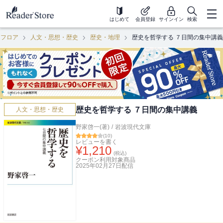
はじめて
会員登録
サインイン
検索
用フロア
人文・思想・歴史
歴史・地理
歴史を哲学する ７日間の集中講義
歴史を哲学する ７日間の集中講義
人文・思想・歴史
野家啓一(著)
/
岩波現代文庫
(
10
)
レビューを書く
¥
1,210
(税込)
クーポン利用対象商品
2025年02月27日
配信