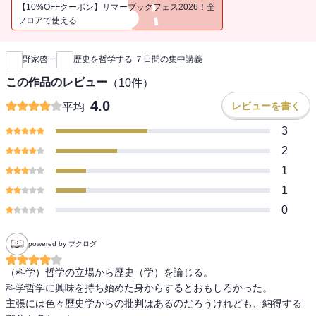
【10%OFFクーポン】サマーブックフェス2026！全
フロアで使える
新刊通知
野家啓一
歴史を哲学する ７日間の集中講義
この作品のレビュー
（
10
件）
4.0
レビューを書く
平均
3
2
1
1
0
powered by ブクログ
（科学）哲学の立場から歴史（学）を論じる。

科学哲学に興味を持ち始めた身からするとおもしろかった。

主張には色々歴史学からの批判はあるのだろうけれども、納得する