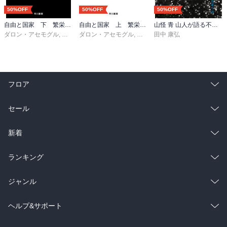
50%OFF
50%OFF
50%OFF
自由と国家 下 繁栄する国 衰退する国
自由と国家 上 繁栄する国 衰退する国
山怪 青 山人が語る不思議な話
ダロン・アセモグル
,
ジェイムズ・Ａ・ロビンソン
ダロン・アセモグル
,
ジェイムズ・Ａ・ロビンソン
,
櫻井祐子
田中 康弘
,
櫻
フロア
総合
コミック
セール
ラノベ
小説
総合
コミック
新着
雑誌・グラビア
ビジネス・実用
ラノベ
小説
総合
コミック
ランキング
BL・TL
雑誌・グラビア
ビジネス・実用
ラノベ
小説
総合
コミック
ジャンル
BL・TL
雑誌・グラビア
ビジネス・実用
ラノベ
小説
コミック
男性コミック
ヘルプ&サポート
BL・TL