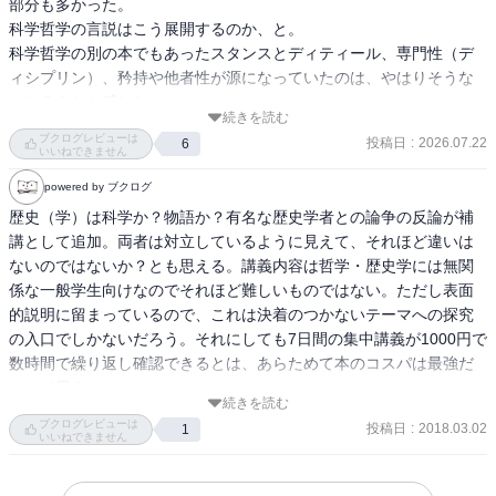
部分も多かった。

科学哲学の言説はこう展開するのか、と。

科学哲学の別の本でもあったスタンスとディティール、専門性（デ
ィシプリン）、矜持や他者性が源になっていたのは、やはりそうな
のだろうなと感じた。
続きを読む
ブクログレビューは
投稿日
:
2026.07.22
6
いいねできません
powered by ブクログ
歴史（学）は科学か？物語か？有名な歴史学者との論争の反論が補
講として追加。両者は対立しているように見えて、それほど違いは
ないのではないか？とも思える。講義内容は哲学・歴史学には無関
係な一般学生向けなのでそれほど難しいものではない。ただし表面
的説明に留まっているので、これは決着のつかないテーマへの探究
の入口でしかないだろう。それにしても7日間の集中講義が1000円で
数時間で繰り返し確認できるとは、あらためて本のコスパは最強だ
なって思う。
続きを読む
ブクログレビューは
投稿日
:
2018.03.02
1
いいねできません