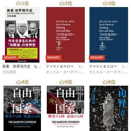
1
位
2
位
3
位
30%OFF
50%OFF
50%OFF
新書 世界現代史 なぜ「力こそ正義」はよみがえったのか
ファスト＆スロー （下）
ファスト＆スロー （上）
川北省吾
ダニエル・カーネマン
,
村井章子
ダニエル・カーネマン
,
村
4
位
5
位
6
位