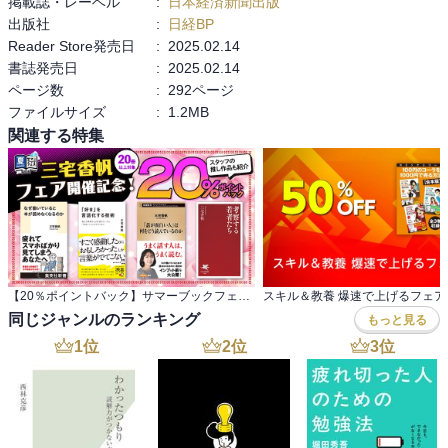
掲載誌・レーベル
:
日本経済新聞出版
しよう。そして、次節以下でそれぞれの基本論理のくわしい解説を
出版社
:
日経BP
したい。

Reader Store発売日
:
2025.02.14
　オーバーエクステンションという、「自分の実力(能力基盤)が自分
書誌発売日
:
2025.02.14
のやりたいことを成功させるには不十分な部分がかなりあることを
ページ数
:
292ページ
承知の上で、そのやりたいことに挑戦し始める」という戦略は、組
ファイルサイズ
:
1.2MB
織に(トップにも現場にも)三つのものをもたらす。それが、 夢、緊
関連する特集
張、覚悟である。

緊張からの現場学習の論理

　オーバーエクステンションの緊張がどのように現場学習を促進さ
せ、加速させるのか。

　その論理は、緊張が生み出す次の三つの効果がつながり合って生
まれるものである。

【20％ポイントバック】サマーブックフェス 三宅香帆フェア開催記念！約20冊対象
スキル＆教養 爆速で上げるフェア
・現場シグナル効果

同じジャンルのランキング
もっと見る
・現場学習加速効果

1
位
2
位
3
位
・ポテンシャル顕在化効果

　ひらたくまとめてしまえば、緊張が「どんな能力がとくに欠けて
いるか」についてのシグナルを現場に送ることになる。そうして明
確になった「とくに能力不足解消の努力が重要な部分」について現