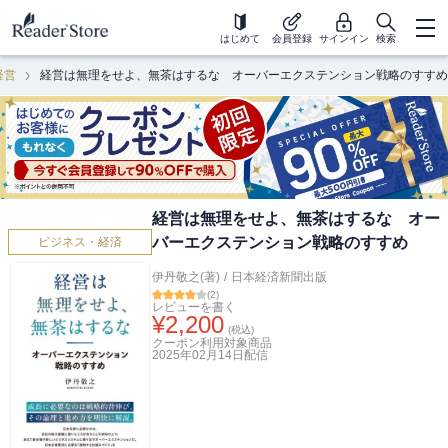
はじめて
会員登録
サインイン
検索
経営
経営は無理をせよ、無茶はするな オーバーエクステンション戦略のすすめ
経営は無理をせよ、無茶はするな オー
バーエクステンション戦略のすすめ
ビジネス・経済
伊丹敬之(著)
/
日本経済新聞出版
(
2
)
レビューを書く
¥
2,200
(税込)
クーポン利用対象商品
2025年02月14日
配信