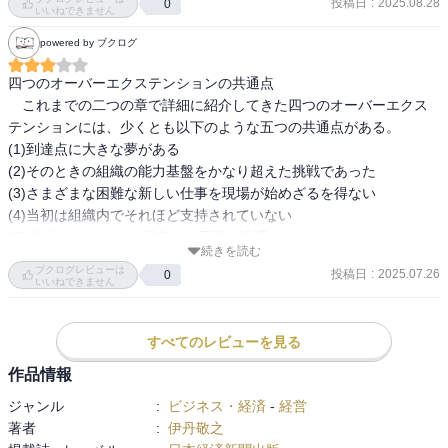
た。それで日本語入力ができた。

投稿日
:
2025.08.28
0
いいねできません
大きな目標、戦略的ビジョンでの直接的な企業への効果、企業の将
powered by ブクログ
来のポテンシャルをどう大きくするか、どう実力不足を克服するか
を描く。

四つのオーバーエクステンションの共通点

学習内容が豊富な業務は他人に任せない。

　これまでの二つの章で詳細に紹介してきた四つのオーバーエクス
無茶はたまにはした方がチャレンジできる。
テンションには、少くとも以下のような五つの共通点がある。

(1)到達点に大きな夢がある

(2)そのときの組織の能力基盤をかなり超えた挑戦であった

(3)さまざまな困難な新しい仕事を現場が始めざるを得ない

(4)当初は組織内でそれほど支持されていない

(5) 途中でさまざまな想定外の困難に遭遇する

続きを読む
ブクログレビューは
投稿日
:
2025.07.26
0
いいねできません
オーバーエクステンションの三つの基本論理

　なぜ、オーバーエクステンションが能力基盤の拡大・強化につな
すべてのレビューを見る
がり、それが企業成長のバネになるのか。

　その基本論理の三つのキーワードは、夢、緊張、覚悟である。そ
作品情報
れぞれのキーワードを核として、三つの基本論理、つまりなぜオー
ジャンル
:
ビジネス・経済
-
経営
バーエクステンションが成功するかの論理があるというのが、この
著者
:
伊丹敬之
本の主張である。その三つの基本論理の全体像をまずこの節で解説