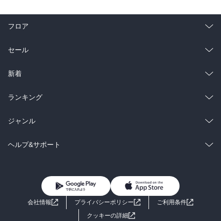
る。それは、いわば「成功の論理の境界線」である。

　その事前の思考の論理が全体として安易ならば失敗する。つま
フロア
り、無茶になる。しかし、現状の能力基盤がかりに不十分でも、市
場への魅力をきちんと確保できそうな発想を持ち、あえてその能力
総合
コミック
セール
基盤不足を承知の上で能力整備計画をきちんとつくって実行できれ
ば、オーバーエクステンションは成功する。無理の範囲にとどまる
ラノベ
小説
のである。

総合
コミック
新着
雑誌・グラビア
ビジネス・実用
ラノベ
小説
総合
コミック
ランキング
三つの基本論理

・夢からのエネルギー供給の論理

BL・TL
雑誌・グラビア
ビジネス・実用
ラノベ
小説
総合
コミック
ジャンル
・緊張からの現場学習の論理

・覚悟からの意識集中の論理
BL・TL
雑誌・グラビア
ビジネス・実用
ラノベ
小説
コミック
男性コミック
ヘルプ&サポート
BL・TL
雑誌・グラビア
ビジネス・実用
女性コミック
コミック誌
初めての方へ
ヘルプ
BL・TL
ライトノベル
男子向けラノベ
よくあるご質問
お問い合わせ
会社情報
プライバシーポリシー
ご利用条件
女子向けラノベ
小説
利用規約
クッキーの詳細