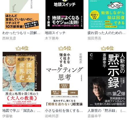
場の仕事で強度を重点的に高めることで、現場学習が強化される。 
さらに、実地学習だけでは補えない能力基盤の弱さが出てくると、
その弱さを補強できるポテンシャルが組織の中のどこかにないかに
ついて探索が強化される。その結果、ポテンシャルが見つかり、顕
在化する。こうして能力基盤の弱さが補強され、オーバーエクステ
ンションが解消され、結果として事業活動がうまくいくようにな
わかったつもり～読解力がつかない本当の原因～
地頭スイッチ
疲れ切った人のための勉強法
る。 

西林克彦
木下勝寿
堀田秀吾
4
位
5
位
6
位
オーバーエクステンションのプロセスマネジメント

・助走

・踏み切り

・学習

・やり切る

　・夢を語り続け、本気の背中を見せ続ける

　・退路を断つ

　・赤字（苦境）に耐える体力の確保

地図で学ぶ「深読み」世界史
小さな会社を強くするマーケティング思考
人新世の「黙示録」（集英社シリーズ・コモン）
　つまり、戦略的挑戦(オーバーエクステンション)の発想と計画づく
伊藤敏
岩崎邦彦
斎藤幸平
りの両方の段階で、市場への魅力と能力基盤をどうつくれるかをき
ちんと考えることが、無理と無茶を分ける境界線だということであ