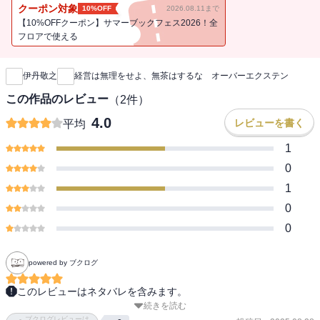
し、日本企業はそれへの挑戦が減ってしまったのではないか。その
クーポン対象
10%OFF
2026.08.11まで
うえ、まっとうな投資すら抑制してしまった。今こそ、オーバーエ
【10%OFFクーポン】サマーブックフェス2026！全
クステンションが必要な時代だ。トヨタ自動車、ヤマト運輸、アマ
フロアで使える
新刊通知
ゾン、東芝、信越化学、JSR、セーレンなどを題材にその進め方を明
快に解説する。日本企業復活に必要な「挑戦する仕組みづくり」を
伊丹敬之
経営は無理をせよ、無茶はするな オーバーエクステン
徹底的に解説する待望の書。
この作品のレビュー
（
2
件）
4.0
レビューを書く
平均
1
0
1
0
0
powered by ブクログ
このレビューはネタバレを含みます。
続きを読む
業務時間の20%を本来業務以外に当てられるのは、東芝が先だっ
ブクログレビューは