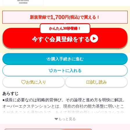
1,700
新規登録で
円(税込)で買える！
かんたん30秒登録！
今すぐ会員登録をする
購入手続きに進む
カートに入れる
お気に入り
試し読み
あらすじ
●成長に必要なのは戦略的背伸び。その論理と進め方を明快に解説。
オーバーエクステンションとは、現在の自社の能力基盤に弱いとこ
ろがあることを承知の上で、あえて新市場や新しいビジネスシステ
ムに乗り出すこと（新しい企てに乗り出す背伸び戦略）。どの企業
もっと見る
でも成長の転機には、オーバーエクステンションがあった。しか