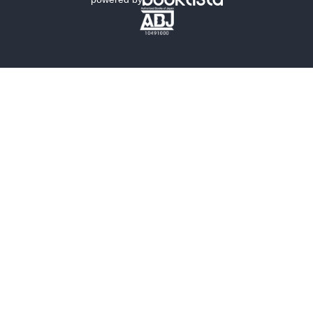
歴史・時代小説
文学
雑誌
グラビア写真集
ボーイズラブ
ティーンズラブ
人文・思想・歴史
社会・政治・法律
ビジネス・経済
サイエンス・テクノロジー
コンピュータ・情報
くらし・家庭
料理・酒
ファッション・美容・ダイエット
ホビー&カルチャー
スポーツ・アウトドア
地図・ガイド
エンターテイメント
芸術・アート
映画・音楽・演劇