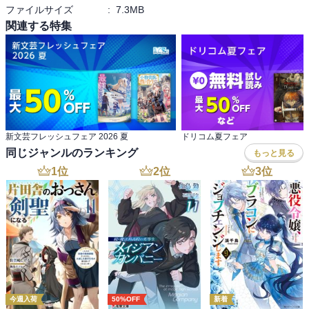
ファイルサイズ
:
7.3MB
関連する特集
新文芸フレッシュフェア 2026 夏
ドリコム夏フェア
同じジャンルのランキング
もっと見る
1
位
2
位
3
位
今週入荷
50%OFF
新着