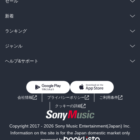
総合
コミック
セール
ラノベ
小説
総合
コミック
新着
雑誌・グラビア
ビジネス・実用
ラノベ
小説
総合
コミック
ランキング
BL・TL
雑誌・グラビア
ビジネス・実用
ラノベ
小説
総合
コミック
ジャンル
BL・TL
雑誌・グラビア
ビジネス・実用
ラノベ
小説
コミック
男性コミック
ヘルプ&サポート
BL・TL
雑誌・グラビア
ビジネス・実用
女性コミック
コミック誌
初めての方へ
ヘルプ
BL・TL
ライトノベル
男子向けラノベ
よくあるご質問
お問い合わせ
会社情報
プライバシーポリシー
ご利用条件
女子向けラノベ
小説
利用規約
クッキーの詳細
国内小説
海外小説
Copyright 2017 - 2026 Sony Music Entertainment(Japan) Inc.
ミステリー
SF
Information on the site is for the Japan domestic market only
powered by