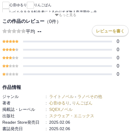
心音ゆるり
りんごぱん
レベル９９９９転生者によるやりすぎ無人島楽園化～生
もっと見る
この作品のレビュー
（
0
件）
--
レビューを書く
平均
0
0
0
0
0
作品情報
ジャンル
:
ライトノベル
-
ラノベその他
著者
:
心音ゆるり
,
りんごぱん
掲載誌・レーベル
:
SQEXノベル
出版社
:
スクウェア・エニックス
Reader Store発売日
:
2025.02.06
書誌発売日
:
2025.02.06