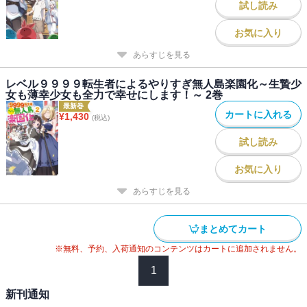
試し読み
お気に入り
あらすじを見る
レベル９９９９転生者によるやりすぎ無人島楽園化～生贄少
女も薄幸少女も全力で幸せにします！～ 2巻
最新巻
カートに入れる
¥
1,430
(税込)
試し読み
お気に入り
あらすじを見る
まとめてカート
※無料、予約、入荷通知のコンテンツはカートに追加されません。
1
新刊通知