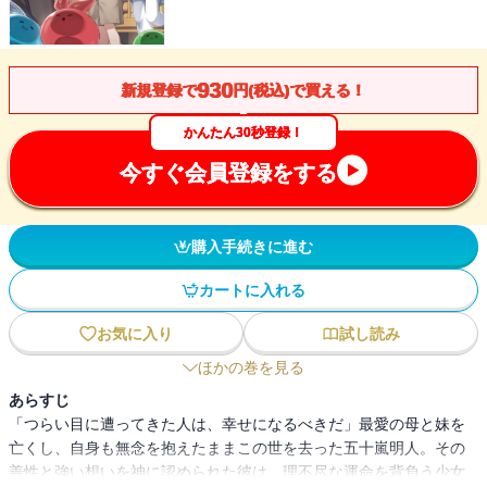
930
新規登録で
円(税込)で買える！
かんたん30秒登録！
今すぐ会員登録をする
購入手続きに進む
カートに入れる
お気に入り
試し読み
ほかの巻を見る
あらすじ
「つらい目に遭ってきた人は、幸せになるべきだ」最愛の母と妹を
亡くし、自身も無念を抱えたままこの世を去った五十嵐明人。その
善性と強い想いを神に認められた彼は、理不尽な運命を背負う少女