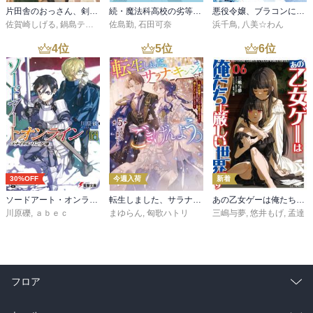
片田舎のおっさん、剣聖になる 11 ～ただの田舎の剣術師範だったのに、大成した弟子たちが俺を放ってくれない件～
続・魔法科高校の劣等生 メイジアン・カンパニー(11)
悪役令嬢、ブラコンにジョブチェンジします９【電子特典付き】
佐賀崎しげる
,
鍋島テツヒロ
佐島勤
,
石田可奈
浜千鳥
,
八美☆わん
4
位
5
位
6
位
30%OFF
今週入荷
新着
ソードアート・オンライン29 ユナイタル・リングVIII
転生しました、サラナ・キンジェです。ごきげんよう。５ ～婚約破棄されたので田舎で気ままに暮らしたいと思います～【電子書店共通特典SS付】
あの乙女ゲーは俺たちに厳しい世界です 6
川原礫
,
ａｂｅｃ
まゆらん
,
匈歌ハトリ
三嶋与夢
,
悠井もげ
,
孟達
フロア