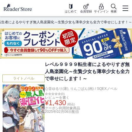
はじめて
会員登録
サインイン
検索
転生者によるやりすぎ無人島楽園化～生贄少女も薄幸少女も全力で幸せにします！～
レベル９９９９転生者によるやりすぎ無
人島楽園化～生贄少女も薄幸少女も全力
で幸せにします！～
ライトノベル
心音ゆるり(著)
,
りんごぱん(画)
/
SQEXノベル
(
0
)
レビューを書く
¥
1,430
(税込)
クーポン利用対象商品
2025年02月06日
配信