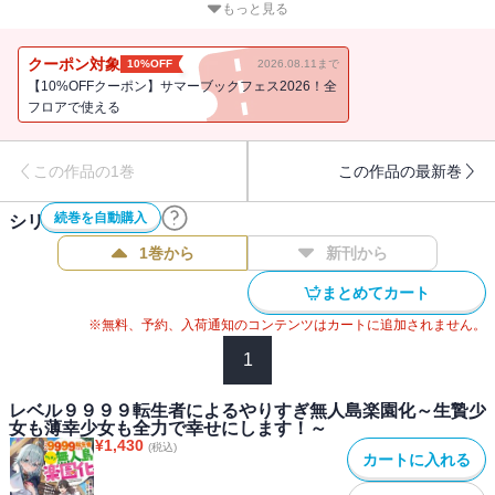
たちを救うため、異世界＜アルカディア＞へ転生する。レベル９９
もっと見る
９９――最強の転生者として！明人が送られたのは生贄にされた少
女たちが海を越えて辿り着く無人島。そこで待っていたのは異世界
クーポン対象
10%OFF
2026.08.11まで
の優しい人々との出会いと・・・・・・家族との再会。これは、み
【10%OFFクーポン】サマーブックフェス2026！全
んなで幸せを創っていく物語！
フロアで使える
この作品の1巻
この作品の最新巻
続巻を自動購入
シリーズ作品(
2
件)
1巻から
新刊から
まとめてカート
※無料、予約、入荷通知のコンテンツはカートに追加されません。
1
レベル９９９９転生者によるやりすぎ無人島楽園化～生贄少
女も薄幸少女も全力で幸せにします！～
¥
1,430
(税込)
カートに入れる