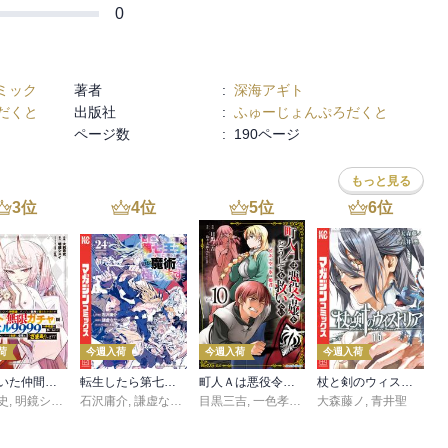
0
ミック
著者
:
深海アギト
だくと
出版社
:
ふゅーじょんぷろだくと
ページ数
:
190ページ
もっと見る
3
位
4
位
5
位
6
位
荷
今週入荷
今週入荷
今週入荷
信じていた仲間達にダンジョン奥地で殺されかけたがギフト『無限ガチャ』でレベル９９９９の仲間達を手に入れて元パーティーメンバーと世界に復讐＆『ざまぁ！』します！（２３）
転生したら第七王子だったので、気ままに魔術を極めます（２４）
町人Ａは悪役令嬢をどうしても救いたい ～どぶと空と氷の姫君～１０【電子書店共通特典イラスト付】
杖と剣のウィストリア（１６）
史
,
,
転
明鏡シスイ
,
石沢庸介
ｔｅｆ
,
謙虚なサークル
目黒三吉
,
メル。
,
一色孝太郎
,
大森藤ノ
Parum
,
青井聖