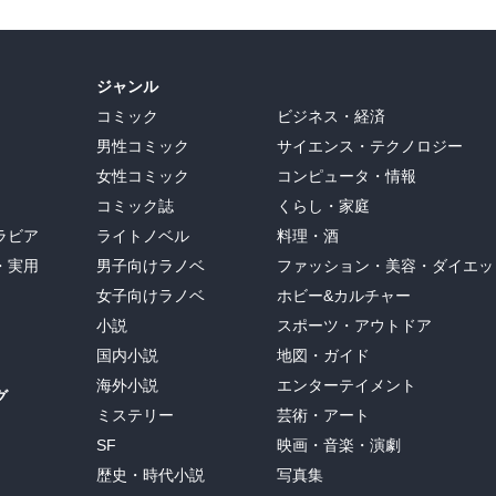
ジャンル
コミック
ビジネス・経済
男性コミック
サイエンス・テクノロジー
女性コミック
コンピュータ・情報
コミック誌
くらし・家庭
ラビア
ライトノベル
料理・酒
・実用
男子向けラノベ
ファッション・美容・ダイエッ
女子向けラノベ
ホビー&カルチャー
小説
スポーツ・アウトドア
国内小説
地図・ガイド
海外小説
エンターテイメント
グ
ミステリー
芸術・アート
SF
映画・音楽・演劇
歴史・時代小説
写真集