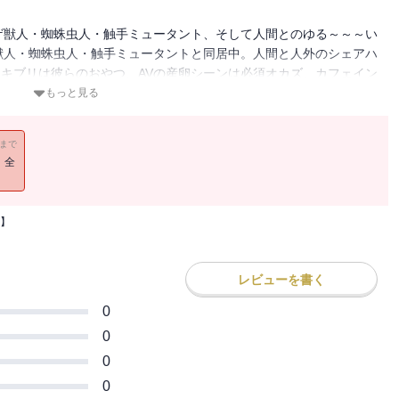
ゲ獣人・蜘蛛虫人・触手ミュータント、そして人間とのゆる～～～い
獣人・蜘蛛虫人・触手ミュータントと同居中。人間と人外のシェアハ
キブリは彼らのおやつ、AVの産卵シーンは必須オカズ、カフェイン
.。かけ離れた生態系同士が一緒に暮らすとトラブルもたくさんあるけ
もっと見る
つ屋根の下の脱力系人外コメディ漫画。※本作品は単話配信している
ミックス版です。重複購入にお気をつけ下さい。
11まで
！全
】
レビューを書く
0
0
0
0