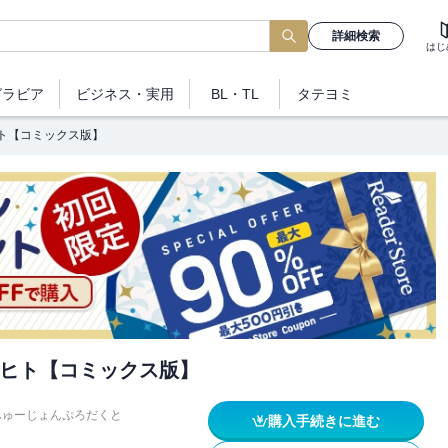
詳細検索
はじ
グラビア
ビジネス
・実用
BL・TL
タテヨミ
ト【コミックス版】
ヒト【コミックス版】
ふゅーじょんぷろだくと
購入手続きに進む