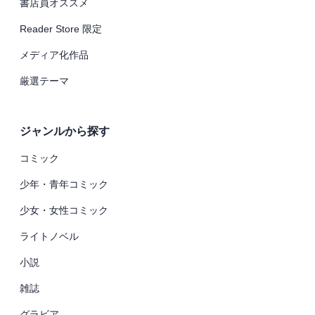
書店員オススメ
Reader Store 限定
メディア化作品
厳選テーマ
ジャンルから探す
コミック
少年・青年コミック
少女・女性コミック
ライトノベル
小説
雑誌
グラビア