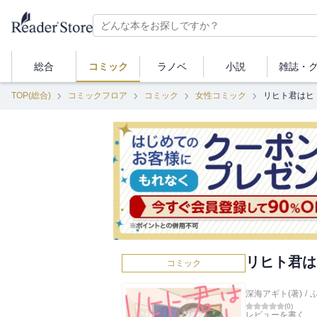
総合
コミック
ラノベ
小説
雑誌・
TOP(総合)
コミックフロア
コミック
女性コミック
リヒト君はヒ
リヒト君は
コミック
深海アギト(著)
/
(
0
)
レビューを書く