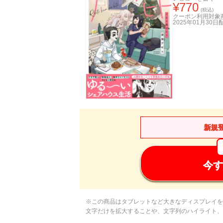
¥
770
(税込)
クーポン利用対象
2025年01月30日
新規
今す
※この商品はタブレットなど大きなディスプレイを
文字だけを拡大することや、文字列のハイライト、