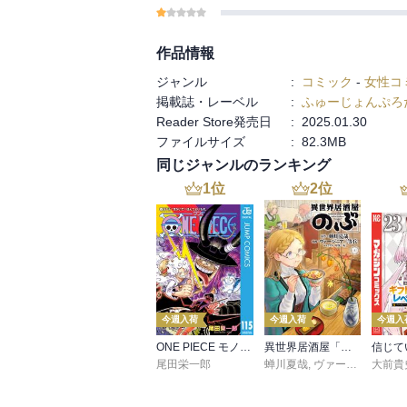
作品情報
ジャンル
:
コミック
-
女性コ
掲載誌・レーベル
:
ふゅーじょんぷろ
Reader Store発売日
:
2025.01.30
ファイルサイズ
:
82.3MB
同じジャンルのランキング
1
位
2
位
今週入荷
今週入荷
今週入
ONE PIECE モノクロ版 115
異世界居酒屋「のぶ」(22)
尾田栄一郎
蝉川夏哉
,
ヴァージニア二等兵
大前貴