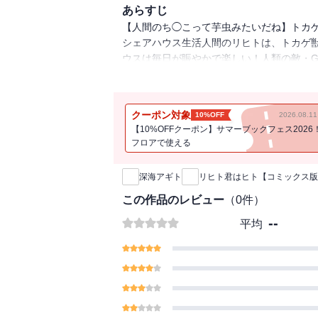
あらすじ
【人間のち◯こって芋虫みたいだね】トカ
シェアハウス生活人間のリヒトは、トカゲ
ウスは毎日が賑やかで楽しい！人類の敵・G
NG、ヒトが大好きなヒトナーの存在etc
ど、毎日笑って過ごせる幸せな空間。ひと
ものに、加筆修正・描き下ろしを加えたコ
クーポン対象
10%OFF
2026.08.
【10%OFFクーポン】サマーブックフェス2026
フロアで使える
新刊通知
深海アギト
リヒト君はヒト【コミックス版
この作品のレビュー
（
0
件）
--
平均