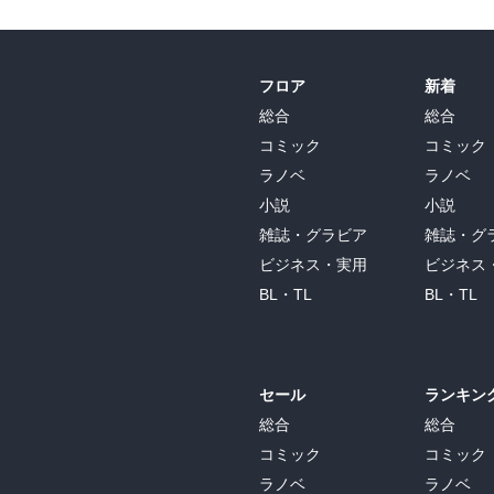
フロア
新着
総合
総合
コミック
コミック
ラノベ
ラノベ
小説
小説
雑誌・グラビア
雑誌・グ
ビジネス・実用
ビジネス
BL・TL
BL・TL
セール
ランキン
総合
総合
コミック
コミック
ラノベ
ラノベ