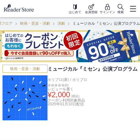
はじめて
会員登録
サインイン
検索
用フロア
映画・音楽・演劇
演劇
ミュージカル『ミセン』公演プログラム
ミュージカル『ミセン』公演プログラム
映画・音楽・演劇
ホリプロ(著)
/
ホリプロ
(
0
)
レビューを書く
¥
2,000
(税込)
クーポン利用対象商品
2025年01月10日
配信