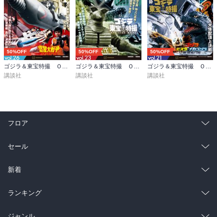
50%OFF
50%OFF
50%OFF
ゴジラ＆東宝特撮 ＯＦＦＩＣＩＡＬ ＭＯＯＫ ｖｏｌ．２６ 宇宙大戦争／惑星大戦争
ゴジラ＆東宝特撮 ＯＦＦＩＣＩＡＬ ＭＯＯＫ ｖｏｌ．２３ 地球防衛軍／海底軍艦
ゴジラ＆東宝特撮 ＯＦＦＩＣＩＡＬ ＭＯＯＫ ｖｏｌ．２１ ゴジラ×メカゴジラ／ゴジラ×モスラ×メカゴジラ 東京ＳＯＳ
講談社
講談社
講談社
フロア
総合
コミック
セール
ラノベ
小説
総合
コミック
新着
雑誌・グラビア
ビジネス・実用
ラノベ
小説
総合
コミック
ランキング
BL・TL
雑誌・グラビア
ビジネス・実用
ラノベ
小説
総合
コミック
ジャンル