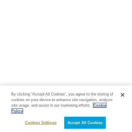
人文・思想・歴史
社会・政治・法律
ビジネス・経済
サイエンス・テクノロジー
コンピュータ・情報
くらし・家庭
料理・酒
ファッション・美容・ダイエット
ホビー&カルチャー
スポーツ・アウトドア
地図・ガイド
エンターテイメント
芸術・アート
映画・音楽・演劇
By clicking “Accept All Cookies”, you agree to the storing of
写真集
教養
cookies on your device to enhance site navigation, analyze
site usage, and assist in our marketing efforts.
Cookie
Policy
医学・福祉
教育・語学・参考書
Cookies Settings
Accept All Cookies
児童書