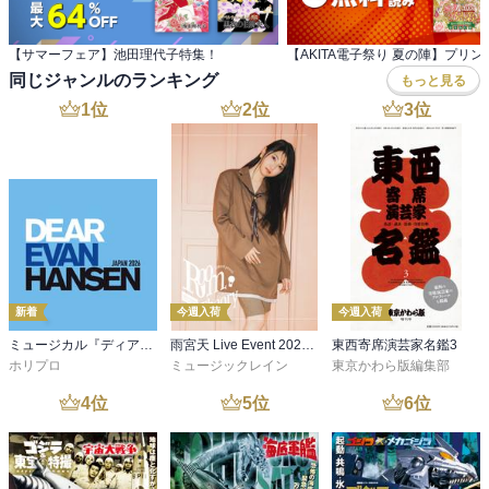
【サマーフェア】池田理代子特集！
同じジャンルのランキング
もっと見る
1
位
2
位
3
位
新着
今週入荷
今週入荷
ミュージカル『ディア・エヴァン・ハンセン』公演プログラム －稽古場写真ver.&舞台写真ver. 合本－
雨宮天 Live Event 2026 -Room Theory- パンフレット
東西寄席演芸家名鑑3
ホリプロ
ミュージックレイン
東京かわら版編集部
4
位
5
位
6
位