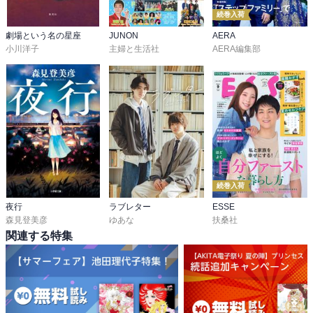
続巻入荷
劇場という名の星座
JUNON
AERA
小川洋子
主婦と生活社
AERA編集部
続巻入荷
夜行
ラブレター
ESSE
森見登美彦
ゆあな
扶桑社
関連する特集