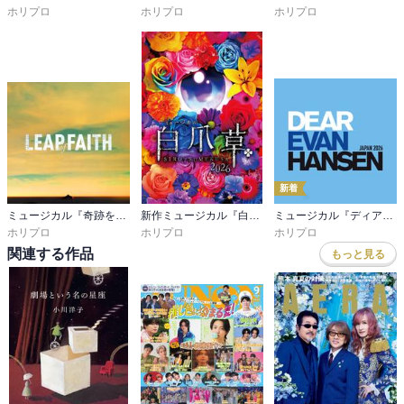
ホリプロ
ホリプロ
ホリプロ
新着
ミュージカル『奇跡を呼ぶ男』公演プログラム
新作ミュージカル『白爪草』公演プログラム
ミュージカル『ディア・エヴァン・ハンセン』公演プログラム －稽古場写真ver.&舞台写真ver. 合本－
ホリプロ
ホリプロ
ホリプロ
関連する作品
もっと見る