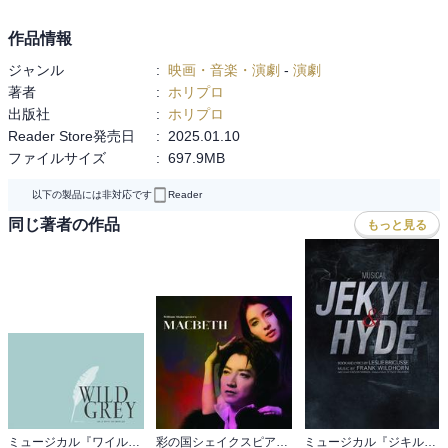
【愛知公演】愛知県芸術劇場大ホール
【東京公演】めぐろパーシモンホール 大ホール
作品情報
ジャンル
:
映画・音楽・演劇
-
演劇
原作著者：ユン・テホ
著者
:
ホリプロ
著作権者：SUPERCOMIX STUDIO
出版社
:
ホリプロ
脚本・歌詞：パク・へリム
Reader Store発売日
:
2025.01.10
音楽：チェ・ジョンユン
ファイルサイズ
:
697.9MB
翻訳・訳詞：高橋亜子
演出：オ・ルピナ
以下の製品には非対応です
Reader
同じ著者の作品
もっと見る
出演：
前田公輝、橋本じゅん、清水くるみ、内海啓貴、糸川耀士郎、中井
智彦、あべこうじ、東山光明、石川禅、安蘭けい ほか
※電子版特典映像以外は紙書籍のプログラムと同じ内容になりま
す。
ミュージカル『ワイルド・グレイ』公演プログラム
彩の国シェイクスピア・シリーズ2nd Vol.２『マクベス』公演プログラム
ミュージカル『ジキル＆ハイド』2026ver.公演プログラム