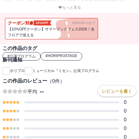
さらにドラマ化され、韓国のエミー賞と言われる百想芸術大賞な
ど、2014年度のドラマ賞を総なめにし、「ミセンシンドローム」さ
もっと見る
らには、“サラリーマンのバイブル”と呼ばれるほどの社会現象を起こ
した大ヒット作品。
クーポン対象
10%OFF
2026.08.11まで
日本では、2016年よりピッコマにて連載され、同年、フジテレビ系
【10%OFFクーポン】サマーブックフェス2026！全
にてリメイクドラマ「HOPE～期待ゼロの新入社員～」が放送。
フロアで使える
第20回文化庁メディア芸術祭では、マンガ部門優秀賞を受賞してい
この作品のタグ
る。
この度、原作漫画「ミセン」が世界で初めて舞台（ミュージカル）
#
HORIPROSTAGE
#
公演プログラム
新刊通知
化される。
ホリプロ
ミュージカル『ミセン』公演プログラム
ミュージカル『ミセン』の公演プログラムです。
この作品のレビュー
（
0
件）
オリジナル作品の製作過程を辿る企画や作中の歌詞ページなど観劇
の前後で楽しめる内容が盛り沢山！
--
レビューを書く
平均
インターン同期4名（前田公輝・清水くるみ・内海啓貴・糸川耀士
0
郎）による大ボリュームの1万字座談会は必見です。
そして、本商品には電子版だけの特典映像（開幕前会見のフル映
0
像）が収録されております！！
0
0
公演期間：2025年1月～2月
0
【大阪公演】新歌舞伎座