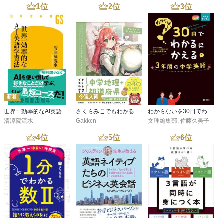
1
位
2
位
3
位
第1章 算数を「苦手」にさせない
算数が苦手になるのは、いつから?
算数の力を伸ばすのに 「数的センス」は必要?
算数は「思考」と「習得」の両方大事
算数で必要な「思考力」とは?
こつこつ型、ひらめき型2つの学習タイプ
積み上げ教科だから、つまずき部分がわかる
算数と受験算数は違う
新着
今週入荷
算数はメンタルが大事な教科
世界一効率的なAI英語学習法
さくらみこでもわかる中学地理＋都道府県
わからないを30日でわかるにかえる 3年間の中学英語
第2章 算数の「思考力」を育む接し方
清涼院流水
Gakken
文理編集部
,
佐藤久美子
接し方のコツ① 教えすぎない
4
位
5
位
6
位
接し方のコツ② 子どもの興味関心を大事にする
接し方のコツ③ 学ぶ楽しさを伝える
接し方のコツ④ 競争心をくすぐる
接し方のコツ⑤ 適切に子どもを困らせる
接し方のコツ⑥ 十分なコミュニケーションをとる
第3章 算数の「習得」をサポートする方法