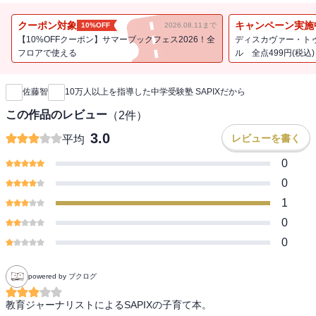
首都圏難関中学合格者数No.1進学塾のSAPIXが教える
「算数力が勝手に伸びる」メソッドとは・・・・・・？
クーポン対象
キャンペーン実施
10%OFF
2026.08.11まで
【10%OFFクーポン】サマーブックフェス2026！全
ディスカヴァー・ト
「数的センス」「図形センス」は経験で育まれる！
フロアで使える
ル 全点499円(税込)
新刊通知
中学受験塾SAPIXが教える「算数」を得意にさせる接し方
佐藤智
10万人以上を指導した中学受験塾 SAPIXだから
「うちの子、とくに算数が苦手でどうしたらいいの・・・・・・」
「私自身、算数が苦手だから、子どもも嫌いになってしまいそう。
この作品のレビュー
（
2
件）
今からできることはないかな・・・・・・」
3.0
レビューを書く
平均
「パズルやブロック遊びをしない子は、算数が苦手になってしまう
の?」
0
これまで、そんな不安を何度となく耳にしてきました。
0
私は教育ライターとして、たくさんのお父さんやお母さんのお話を
1
聞いています。
0
その中で、気づいたのが
算数へのお悩みがじつに多いこと!
本書はそんなお悩みの声から生まれました。
0
・「算数」にひらめきは必要？
powered by ブクログ
・ブロックや折り紙で遊べば、立体図形の感覚がつかめる？
・「間違い探し」や「ナンバープレイス」で遊んだほうがいい？
教育ジャーナリストによるSAPIXの子育て本。

・暗算はできたほうがいい？