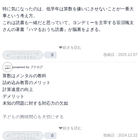
このような素朴な疑問や算数を嫌いにさせないために親ができるこ
特に気になったのは、低学年は算数を嫌いにさせないことが一番大
とについて、SAPIXで算数を担当されている先生にお聞きしました。
事という考え方。

これは読書も一緒だと思っていて、ヨンデミーを主宰する笹沼颯太
SAPIXの先生と話をする中で、「算数を嫌いにさせない」ためには、
さんの著書『ハマるおうち読書』が脳裏をよぎる。

子どもが算数と最初に出会うタイミングでのアプローチが欠かせな
いという結論に達しました。
低学年のうちは、勉強に親しみを持ってもらうことが大事なのかも
続きを読む
そこで、算数と初めて接する「未就学児」「低学年」をキーワード
しれない。
ブクログレビューは
にひも解いていきます。
投稿日
:
2025.12.07
0
いいねできません
本書は、算数の問題をバリバリ解いていくわけではありません。ま
powered by ブクログ
た、中学受験を突破できる必勝法が書かれているわけでもないので
す。
算数はメンタルの教科

「こうすれば楽しく算数を学べるかも」「あれ? 算数って意外とおも
詰め込み教育のメリット

しろい」と見る目が変わる一冊になっています。
計算速度の向上

長い目で見て、算数（中学校からは数学）と付き合っていくため
デメリット

に。
未知の問題に対する対応力の欠如

算数との出会いの第一歩を心地よく踏み出す子どもたちが増えるよ
うにと願って書きました。
子どもの興味関心を大切にする

（「はじめに」より一部抜粋）
好きなことやったから勉強しようはダメ

続きを読む
集中できるものをやらせて宿題などへの集中力を持たせる

ブクログレビューは
投稿日
:
2024.12.22
0
【2024年11月30日(土) までにご購入いただいた方限定】
算数と受験算数の違い

いいねできません