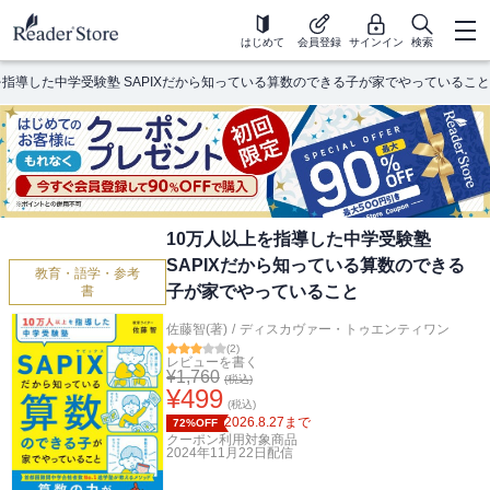
はじめて
会員登録
サインイン
検索
を指導した中学受験塾 SAPIXだから知っている算数のできる子が家でやっていること
10万人以上を指導した中学受験塾
SAPIXだから知っている算数のできる
教育・語学・参考
子が家でやっていること
書
佐藤智(著)
/
ディスカヴァー・トゥエンティワン
(
2
)
レビューを書く
¥
1,760
(税込)
¥
499
(税込)
2026.8.27
まで
72%OFF
クーポン利用対象商品
2024年11月22日
配信