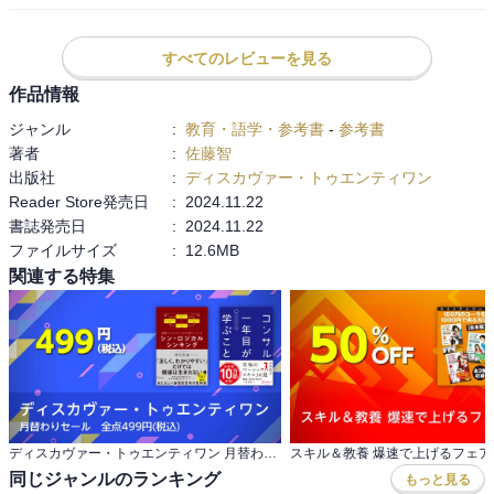
2024年11月30日(土) までにご予約・ご購入いただいた方限定で、
算数、たくさんの解き方を考える思考教科

2024年12月2日(月)15時までにお申し込みいただくと、SAPIXプロ講
受験算数、決められた時間で回答する
すべてのレビューを見る
師が作成した「楽しみながらできる算数力を伸ばす問題」（対象年
齢：未就学児～小学3年生程度）をお送りいたします。
作品情報
申込方法の詳細はディスカヴァー・トゥエンティワンHPをご確認く
ジャンル
:
教育・語学・参考書
-
参考書
ださい。
著者
:
佐藤智
トップ ＞ 最新情報 ＞ イベント・キャンペーン ＞ 『SAPIXだから知
出版社
:
ディスカヴァー・トゥエンティワン
っている算数のできる子が家でやっていること』早期購入特典のご
Reader Store発売日
:
2024.11.22
案内
書誌発売日
:
2024.11.22
ファイルサイズ
:
12.6MB
【目次】
関連する特集
はじめに
算数が得意な子の６つの特徴
①観察力が鋭い
②頭の中で処理できることが多い
③人の話をきちんと聞く
④問題意識を持つ
⑤コツコツ努力できる
ディスカヴァー・トゥエンティワン 月替わりセール 全点499円(税込)
スキル＆教養 爆速で上げるフェア
⑥自分なりの考え方を大事にする
同じジャンルのランキング
もっと見る