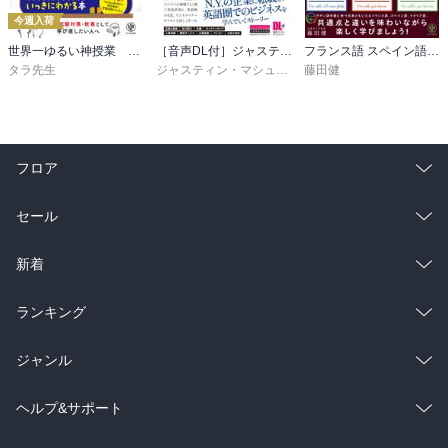
「楽しいことが勉強になる」仕組みづくり
今週入荷
「習得」にも「思考」が必要
世界一ゆるい神授業 1分でわかる数II
［音声DL付］ジャスティン先生が教える 英語ネイティブたちのビジネス英会話
フランス語 スペイン語 イタリア語 3言語が同時に身につく本
低学年から訓練型学習をするメリット・デメリット
タラ先生
ジャスティン・マシューズ
藤田健
「数」の学びは、子どもの大好きなお菓子から
計算問題は朝の10分間で行うのがベスト!
少しずつ暗算の練習をする
「間違い探し」は、算数の学びにつながる
フロア
ゲーム感覚で柔軟な計算力をつける
アナログ時計を置こう!
総合
コミック
セール
ラノベ
小説
総合
コミック
新着
雑誌・グラビア
ビジネス・実用
ラノベ
小説
総合
コミック
ランキング
BL・TL
雑誌・グラビア
ビジネス・実用
ラノベ
小説
総合
コミック
ジャンル
BL・TL
雑誌・グラビア
ビジネス・実用
ラノベ
小説
コミック
男性コミック
ヘルプ&サポート