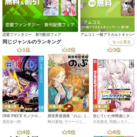
恋愛ファンタジー 新刊配信フェア
アムコミ 一般アラカルトキャンペ
同じジャンルのランキング
もっと見る
1
位
2
位
3
位
今週入荷
今週入荷
今週入荷
ONE PIECE モノクロ版 115
異世界居酒屋「のぶ」(22)
信じていた仲間達にダンジョン奥地で殺されかけたがギフト『無限ガチャ』でレベル９９９９の仲間達を手に入れて元パーティーメンバーと世界に復讐＆『ざまぁ！』します！（２３）
尾田栄一郎
蝉川夏哉
,
ヴァージニア二等兵
大前貴史
,
転
,
明鏡シスイ
,
ｔｅ
4
位
5
位
6
位