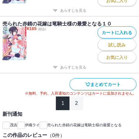
お気に入り
あらすじを見る
売られた赤錆の花嫁は竜騎士様の最愛となる１０
¥
165
(税込)
カートに入れる
試し読み
お気に入り
あらすじを見る
まとめてカート
※無料、予約、入荷通知のコンテンツはカートに追加されません。
1
2
新刊通知
茂吉
伊織ライ
売られた赤錆の花嫁は竜騎士様の最愛となる
この作品のレビュー
（
0
件）