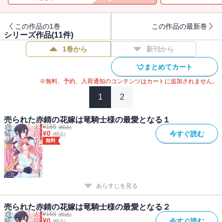
体の契約で結ばれたはずの夫婦だったが、健気な妻に夫は愛を隠せ
この作品の1巻
この作品の最新巻
なくなっていきーー！？
シリーズ作品(
11
件)
1巻から
新刊から
まとめてカート
※無料、予約、入荷通知のコンテンツはカートに追加されません。
1
2
売られた赤錆の花嫁は竜騎士様の最愛となる１
¥
165
(税込)
¥
0
今すぐ読む
(税込)
無料
あらすじを見る
売られた赤錆の花嫁は竜騎士様の最愛となる２
¥
165
(税込)
¥
0
今すぐ読む
(税込)