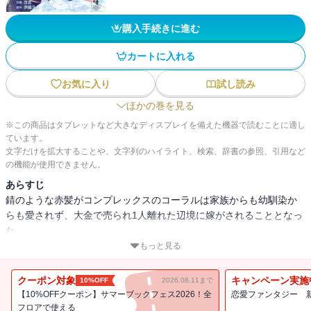
購入手続きに進む
カートに入れる
お気に入り
試し読み
ほかの巻を見る
※この商品はタブレットなど大きなディスプレイを備えた機器で読むことに適し
ています。
文字だけを拡大することや、文字列のハイライト、検索、辞書の参照、引用など
の機能が使用できません。
あらすじ
錆のような赤髪がコンプレックスのコーラルは家族からも幼馴染か
らも愛されず、大金で売られ1人離れた辺境に嫁がされることとなっ
た。
もっと見る
対面した夫となる男は、辺境伯であり竜騎士の一族の当主。
その血を絶やさないためにコーラルに課せられたのは、"月に一度の
クーポン対象
キャンペーン実施
10%OFF
2026.08.11まで
夜伽"を行う事。
【10%OFFクーポン】サマーブックフェス2026！全
恋愛ファンタジー 
「私を怖がっても止めることはできないぞ」
フロアで使える