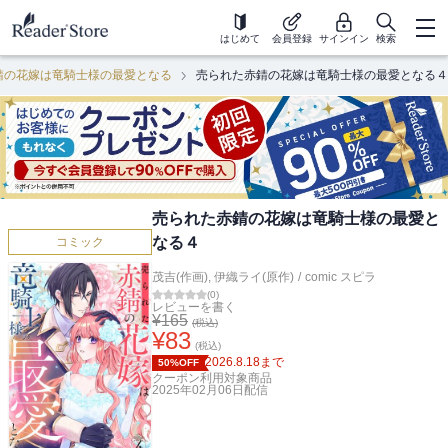
はじめて
会員登録
サインイン
検索
錆の花嫁は竜騎士様の最愛となる
売られた赤錆の花嫁は竜騎士様の最愛となる４
売られた赤錆の花嫁は竜騎士様の最愛と
なる４
コミック
茂吉(作画)
,
伊織ライ(原作)
/
comic スピラ
(
0
)
レビューを書く
¥
165
(税込)
¥
83
(税込)
2026.8.18
まで
50%OFF
クーポン利用対象商品
2025年02月06日
配信