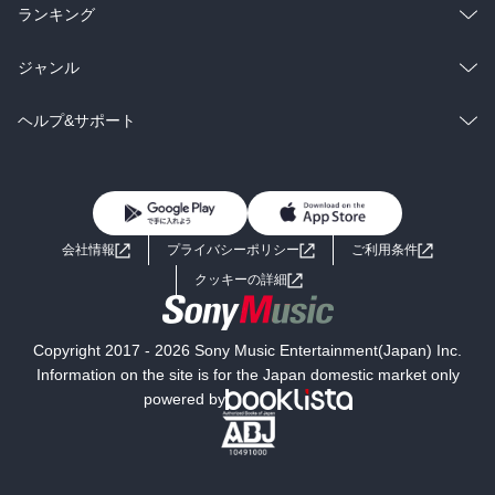
雑誌・グラビア
ビジネス・実用
ラノベ
小説
総合
コミック
ランキング
BL・TL
雑誌・グラビア
ビジネス・実用
ラノベ
小説
総合
コミック
ジャンル
BL・TL
雑誌・グラビア
ビジネス・実用
ラノベ
小説
コミック
男性コミック
ヘルプ&サポート
BL・TL
雑誌・グラビア
ビジネス・実用
女性コミック
コミック誌
初めての方へ
ヘルプ
BL・TL
ライトノベル
男子向けラノベ
よくあるご質問
お問い合わせ
会社情報
プライバシーポリシー
ご利用条件
女子向けラノベ
小説
利用規約
クッキーの詳細
国内小説
海外小説
Copyright 2017 - 2026 Sony Music Entertainment(Japan) Inc.
ミステリー
SF
Information on the site is for the Japan domestic market only
powered by
歴史・時代小説
文学
雑誌
グラビア写真集