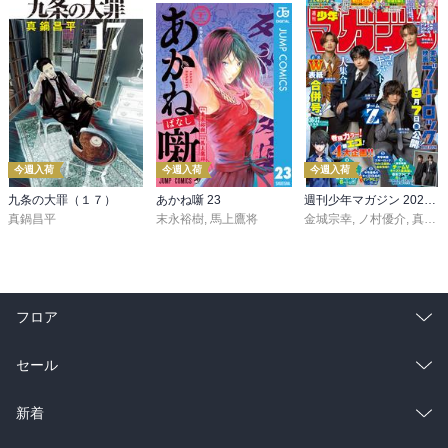
今週入荷
今週入荷
今週入荷
九条の大罪（１７）
あかね噺 23
週刊少年マガジン 2026年36・37号[2026年8月5日発売]
真鍋昌平
末永裕樹
,
馬上鷹将
金城宗幸
,
ノ村優介
,
真島ヒロ
フロア
総合
コミック
セール
ラノベ
小説
総合
コミック
新着