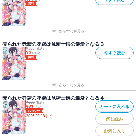
無料
あらすじを見る
売られた赤錆の花嫁は竜騎士様の最愛となる３
¥
165
(税込)
¥
0
今すぐ読む
(税込)
無料
あらすじを見る
売られた赤錆の花嫁は竜騎士様の最愛となる４
¥
165
(税込)
¥
83
カートに入れる
(税込)
50%OFF
2026.08.18
まで
試し読み
お気に入り