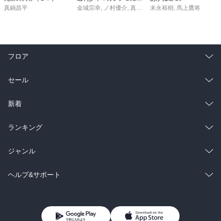
真鍋昌平
金城宗幸
,
ノ村優介
,
真島ヒロ
末永裕樹
,
宮島礼吏
,
馬上鷹将
,
新川直司
,
久
フロア
総合
コミック
セール
ラノベ
小説
総合
コミック
新着
雑誌・グラビア
ビジネス・実用
ラノベ
小説
総合
コミック
ランキング
BL・TL
雑誌・グラビア
ビジネス・実用
ラノベ
小説
総合
コミック
ジャンル
BL・TL
雑誌・グラビア
ビジネス・実用
ラノベ
小説
コミック
男性コミック
ヘルプ&サポート
BL・TL
雑誌・グラビア
ビジネス・実用
女性コミック
コミック誌
初めての方へ
ヘルプ
BL・TL
ライトノベル
男子向けラノベ
よくあるご質問
お問い合わせ