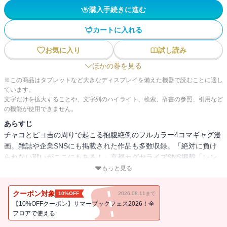
購入手続きに進む
カートに入れる
お気に入り
試し読み
ほかの巻を見る
※この商品はタブレットなど大きなディスプレイを備えた機器で読むことに適し
ています。
文字だけを拡大することや、文字列のハイライト、検索、辞書の参照、引用など
の機能が使用できません。
あらすじ
チャコとピヨ吉の周りで起こる抱腹絶倒のフルカラー4コマギャグ漫
画。雑誌や企業SNSにも掲載された作品も多数収録。「絶対に負け
られない戦いがここにもある！」京都カグヤライズSNS掲載「レン
タルほっぺ」東京ドイツ村SNS掲載「オランウータンを救え！」ノ
もっと見る
ースカラーズSNS掲載「バナナはおやつに含まれますか？」マイフ
ァームつくる通信2025春号ほか、全13話収録。
クーポン対象
10%OFF
2026.08.11まで
【10%OFFクーポン】サマーブックフェス2026！全
フロアで使える