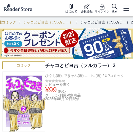
はじめて
会員登録
サインイン
検索
性コミック
チャコとピヨ吉（フルカラー）
チャコとピヨ吉（フルカラー） 2
チャコとピヨ吉（フルカラー） 2
コミック
ひぐち(著)
,
できゃふ(著)
,
anrika(著)
/
UPコミック
(
0
)
レビューを書く
¥
99
(税込)
クーポン利用対象商品
2025年08月02日
配信