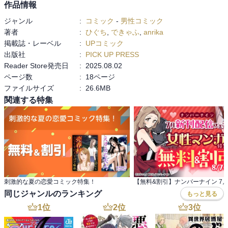
作品情報
ジャンル
:
コミック
-
男性コミック
著者
:
ひぐち
,
できゃふ
,
anrika
掲載誌・レーベル
:
UPコミック
出版社
:
PICK UP PRESS
Reader Store発売日
:
2025.08.02
ページ数
:
18ページ
ファイルサイズ
:
26.6MB
関連する特集
刺激的な夏の恋愛コミック特集！
同じジャンルのランキング
もっと見る
1
位
2
位
3
位