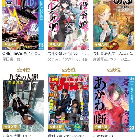
今週入荷
今週入荷
今週入荷
ONE PIECE モノクロ版 115
悪役令嬢レベル99 ～私は裏ボスですが魔王ではありません～ その６
異世界居酒屋「のぶ」(22)
尾田栄一郎
のこみ
,
七夕さとり
,
Tea
蝉川夏哉
,
ヴァージニア二等兵
4
位
5
位
6
位
今週入荷
今週入荷
今週入荷
九条の大罪（１７）
週刊少年マガジン 2026年36・37号[2026年8月5日発売]
あかね噺 23