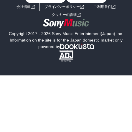
会社情報
プライバシーポリシー
ご利用条件
女子向けラノベ
小説
利用規約
クッキーの詳細
国内小説
海外小説
Copyright 2017 - 2026 Sony Music Entertainment(Japan) Inc.
ミステリー
SF
Information on the site is for the Japan domestic market only
powered by
歴史・時代小説
文学
雑誌
グラビア写真集
ボーイズラブ
ティーンズラブ
人文・思想・歴史
社会・政治・法律
ビジネス・経済
サイエンス・テクノロジー
コンピュータ・情報
くらし・家庭