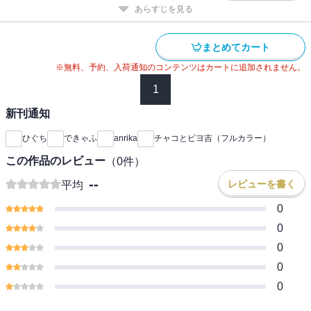
あらすじを見る
まとめてカート
※無料、予約、入荷通知のコンテンツはカートに追加されません。
1
新刊通知
ひぐち
できゃふ
anrika
チャコとピヨ吉（フルカラー）
この作品のレビュー
（
0
件）
--
レビューを書く
平均
0
0
0
0
0