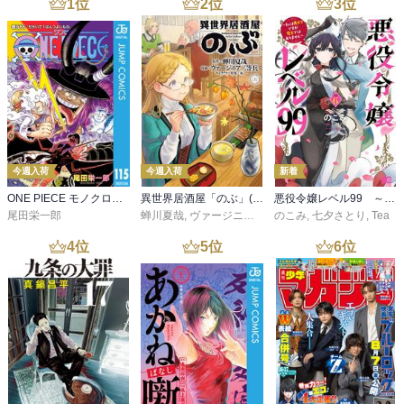
1
位
2
位
3
位
今週入荷
今週入荷
新着
ONE PIECE モノクロ版 115
異世界居酒屋「のぶ」(22)
悪役令嬢レベル99 ～私は裏ボスですが魔王ではありません～ その６
尾田栄一郎
蝉川夏哉
,
ヴァージニア二等兵
のこみ
,
転
,
七夕さとり
,
Tea
4
位
5
位
6
位