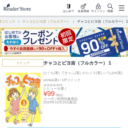
はじめて
会員登録
サインイン
検索
性コミック
チャコとピヨ吉（フルカラー）
チャコとピヨ吉（フルカラー） 1
チャコとピヨ吉（フルカラー） 1
コミック
ひぐち(著)
,
できゃふ(著)
,
のらぐろ(著)
,
いろはm(著)
,
anrika(著)
/
UPコミック
(
0
)
レビューを書く
¥
99
(税込)
クーポン利用対象商品
2024年10月19日
配信