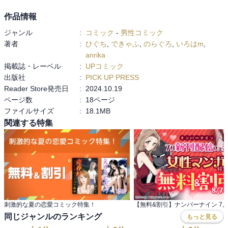
作品情報
ジャンル
:
コミック
-
男性コミック
著者
:
ひぐち
,
できゃふ
,
のらぐろ
,
いろはm
,
anrika
掲載誌・レーベル
:
UPコミック
出版社
:
PICK UP PRESS
Reader Store発売日
:
2024.10.19
ページ数
:
18ページ
ファイルサイズ
:
18.1MB
関連する特集
刺激的な夏の恋愛コミック特集！
同じジャンルのランキング
もっと見る