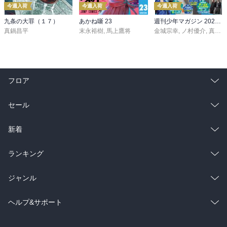
今週入荷
今週入荷
今週入荷
九条の大罪（１７）
あかね噺 23
週刊少年マガジン 2026年36・37号[2026年8月5日発売]
真鍋昌平
末永裕樹
,
馬上鷹将
金城宗幸
,
ノ村優介
,
真島ヒロ
フロア
総合
コミック
セール
ラノベ
小説
総合
コミック
新着
雑誌・グラビア
ビジネス・実用
ラノベ
小説
総合
コミック
ランキング
BL・TL
雑誌・グラビア
ビジネス・実用
ラノベ
小説
総合
コミック
ジャンル
BL・TL
雑誌・グラビア
ビジネス・実用
ラノベ
小説
コミック
男性コミック
ヘルプ&サポート
BL・TL
雑誌・グラビア
ビジネス・実用
女性コミック
コミック誌
初めての方へ
ヘルプ