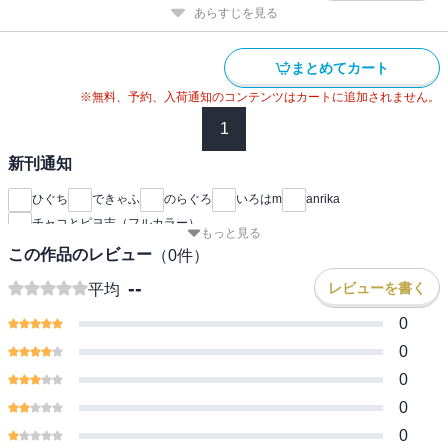
あらすじを見る
まとめてカート
※無料、予約、入荷通知のコンテンツはカートに追加されません。
1
新刊通知
ひぐち
できゃふ
のらぐろ
いろはm
anrika
チャコとピヨ吉（フルカラー）
もっと見る
この作品のレビュー
（
0
件）
--
レビューを書く
平均
0
0
0
0
0