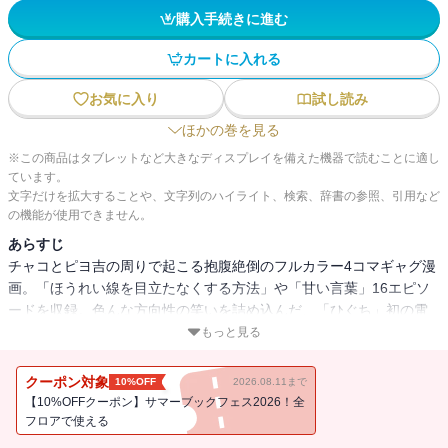
購入手続きに進む
カートに入れる
お気に入り
試し読み
ほかの巻を見る
※この商品はタブレットなど大きなディスプレイを備えた機器で読むことに適し
ています。
文字だけを拡大することや、文字列のハイライト、検索、辞書の参照、引用など
の機能が使用できません。
あらすじ
チャコとピヨ吉の周りで起こる抱腹絶倒のフルカラー4コマギャグ漫
画。「ほうれい線を目立たなくする方法」や「甘い言葉」16エピソ
ードを収録。色んな方向性の笑いを詰め込んだ、「ひぐち」初の電
子書籍作品。
もっと見る
クーポン対象
10%OFF
2026.08.11まで
【10%OFFクーポン】サマーブックフェス2026！全
フロアで使える