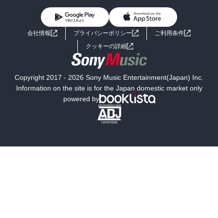
BL・TL
ライトノベル
男子向けラノベ
よくあるご質問
お問い合わせ
会社情報
プライバシーポリシー
ご利用条件
女子向けラノベ
小説
利用規約
クッキーの詳細
国内小説
海外小説
Copyright 2017 - 2026 Sony Music Entertainment(Japan) Inc.
ミステリー
SF
Information on the site is for the Japan domestic market only
powered by
歴史・時代小説
文学
雑誌
グラビア写真集
ボーイズラブ
ティーンズラブ
人文・思想・歴史
社会・政治・法律
ビジネス・経済
サイエンス・テクノロジー