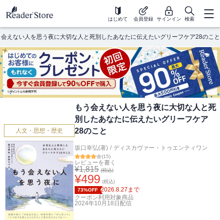
はじめて
会員登録
サインイン
検索
う会えない人を思う夜に大切な人と死別したあなたに伝えたいグリーフケア28のこと
もう会えない人を思う夜に大切な人と死
別したあなたに伝えたいグリーフケア
28のこと
人文・思想・歴史
坂口幸弘(著)
/
ディスカヴァー・トゥエンティワン
(
15
)
レビューを書く
¥
1,815
(税込)
¥
499
(税込)
2026.8.27
まで
73%OFF
クーポン利用対象商品
2024年10月18日
配信