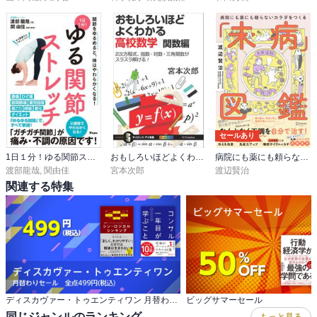
セールあり
1日１分！ゆる関節ストレッチ
おもしろいほどよくわかる高校数学 関数編 2次方程式、指数・対数・三角関数がスラスラ解ける！
病院にも薬にも頼らないカラダになる未病図鑑
渡部龍哉
,
関由佳
宮本次郎
渡辺賢治
関連する特集
ディスカヴァー・トゥエンティワン 月替わりセール 全点499円(税込)
ビッグサマーセール
同じジャンルのランキング
もっと見る