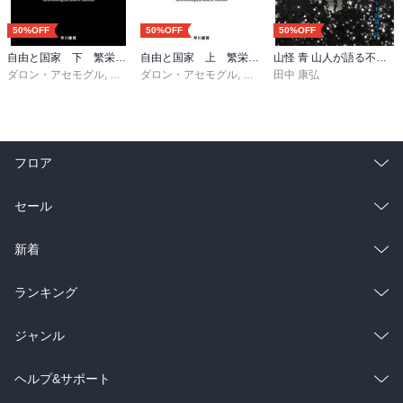
50%OFF
50%OFF
50%OFF
自由と国家 下 繁栄する国 衰退する国
自由と国家 上 繁栄する国 衰退する国
山怪 青 山人が語る不思議な話
ダロン・アセモグル
,
ジェイムズ・Ａ・ロビンソン
ダロン・アセモグル
,
ジェイムズ・Ａ・ロビンソン
,
櫻井祐子
田中 康弘
,
櫻
フロア
総合
コミック
セール
ラノベ
小説
総合
コミック
新着
雑誌・グラビア
ビジネス・実用
ラノベ
小説
総合
コミック
ランキング
BL・TL
雑誌・グラビア
ビジネス・実用
ラノベ
小説
総合
コミック
ジャンル
BL・TL
雑誌・グラビア
ビジネス・実用
ラノベ
小説
コミック
男性コミック
ヘルプ&サポート