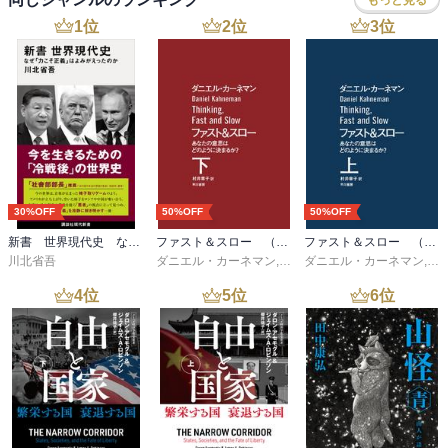
1
位
2
位
3
位
30%OFF
50%OFF
50%OFF
新書 世界現代史 なぜ「力こそ正義」はよみがえったのか
ファスト＆スロー （下）
ファスト＆スロー （上）
川北省吾
ダニエル・カーネマン
,
村井章子
ダニエル・カーネマン
,
村
4
位
5
位
6
位