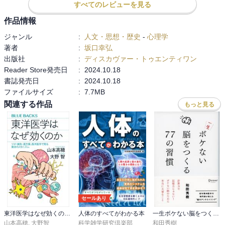
すべてのレビューを見る
なんらかの救いや癒し、生きる力になってほしい、と願いながら書
いたものです。
作品情報
「ひとりで頑張らなくても大丈夫、今は自分に一番優しく......」
ジャンル
:
人文・思想・歴史
-
心理学
という思いを込めて言葉を紡ぎました。
著者
:
坂口幸弘
出版社
:
ディスカヴァー・トゥエンティワン
大切な人を亡くしてこの本を手にとってくださった皆さまにとっ
Reader Store発売日
:
2024.10.18
て、
書誌発売日
:
2024.10.18
本書が、悲しみに向き合いながら、
ファイルサイズ
:
7.7MB
今を生きていくための手がかりの一つになることを願っています。
関連する作品
もっと見る
【目次】
1章 悲しみのうずのなかで
2章 こころをみつめる
3章 まわりをみわたす
4章 明日をむかえる
5章 会えない人とともに
セールあり
東洋医学はなぜ効くのか ツボ・鍼灸・漢方薬、西洋医学で見る驚きのメカニズム
人体のすべてがわかる本
一生ボケない脳をつくる77の習慣
山本高穂
,
大野智
科学雑学研究倶楽部
和田秀樹