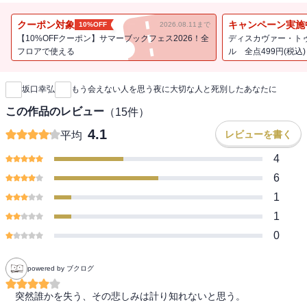
老いた親や長年連れ添ったパートナー、
長い付き合いのきょうだい・友人との死別は、
クーポン対象
キャンペーン実施
10%OFF
2026.08.11まで
世間では「ありふれた死」といわれるものかもしれません。
【10%OFFクーポン】サマーブックフェス2026！全
ディスカヴァー・ト
フロアで使える
ル 全点499円(税込)
新刊通知
でも、大切な人の死は、やはりつらく、悲しいものです。
坂口幸弘
もう会えない人を思う夜に大切な人と死別したあなたに
そんな別れの痛みや苦しみを癒すのが
「グリーフケア」
。
グリーフとは、日本語で「悲嘆」という意味です。
この作品のレビュー
（
15
件）
大切な人を亡くした喪失感や悲しみと自分なりに向き合い、
4.1
レビューを書く
平均
やがて再び歩き出すためのヒントをつづった一冊です。
4
著者は、関西学院大学「悲嘆と死別の研究センター」の坂口幸弘氏
6
と赤田ちづる氏。
1
大学での研究や教育のかたわら、病院や葬儀社などと連携してグリ
1
ーフケアの実践活動も行っています。
0
本書では、734の死別された人たちの体験談を集め、
ていねいに向き合い分類し、体系的にして、
powered by ブクログ
悲しみ（グリーフ）に対処するための28のヒントとしてまとめてい
ます。
　突然誰かを失う、その悲しみは計り知れないと思う。
