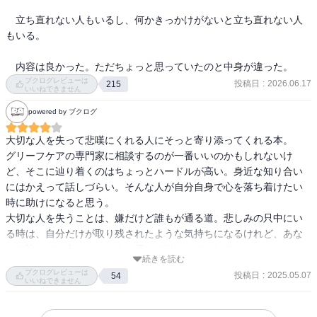
もちろん、28のヒントのすべてが、役に立つわけではないかもしれ
　立ち直れない人もいるし、何かきっかけがないと立ち直れない人
ません。
もいる。

悲しみとの向き合い方に正解があるわけではないからです。
　内容は良かった。ただちょっと思っていたのと中身が違った。
ただ、この本で示した28のヒントには、
ブクログレビューは
投稿日
:
2026.06.17
215
いいねできません
多くの先人たちの体験から紡がれた知恵がつまっています。
powered by ブクログ
28のヒントの中から、今の自分にとって
心に響きそうなものだけを参考にしてみてください。
大切な人を失って悲嘆にくれる人にそっと寄り添ってくれる本。

グリーフケアの専門家に相談するのが一番いいのかもしれないけ
〜〜「はじめに」より〜〜
ど、そこに辿り着くのはちょっとハードルが高い。身近な知り合い
大切な人を失い、眠れずに夜を過ごすこともあるでしょう。
にはかえって話しづらい。そんな人が自分自身で心を落ち着けたい
泣きながらやっと眠れたと思ったら、
時に助けになると思う。

真夜中にぽっかり目を覚ましてしまうこともあると思います。
大切な人を失うことは、嫌だけど誰もが通る道。悲しみの只中にい
ふと夜にひとりになると、つきることない悲しみと後悔があふれく
る時は、自分だけが取り残されたような気持ちになるけれど、あな
る。
たは決して一人じゃないよと優しく励ましてくれる。

続きを読む
「会えないのはわかっている、でも会いたい」とどうしようもなく
押し付けがましくない語り口調も心地よかった。
ブクログレビューは
投稿日
:
2025.05.07
54
思ってしまう。
いいねできません
この本は、もう会えない人を思う夜に、