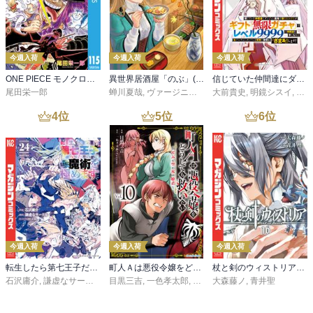
今週入荷
今週入荷
今週入荷
ONE PIECE モノクロ版 115
異世界居酒屋「のぶ」(22)
信じていた仲間達にダンジョン奥地で殺されかけたがギフト『無限ガチャ』でレベル９９９９の仲間達を手に入れて元パーティーメンバーと世界に復讐＆『ざまぁ！』します！（２３）
尾田栄一郎
蝉川夏哉
,
ヴァージニア二等兵
大前貴史
,
転
,
明鏡シスイ
,
ｔｅ
4
位
5
位
6
位
今週入荷
今週入荷
今週入荷
転生したら第七王子だったので、気ままに魔術を極めます（２４）
町人Ａは悪役令嬢をどうしても救いたい ～どぶと空と氷の姫君～１０【電子書店共通特典イラスト付】
杖と剣のウィストリア（１６）
石沢庸介
,
謙虚なサークル
,
メル。
目黒三吉
,
一色孝太郎
,
Parum
大森藤ノ
,
青井聖