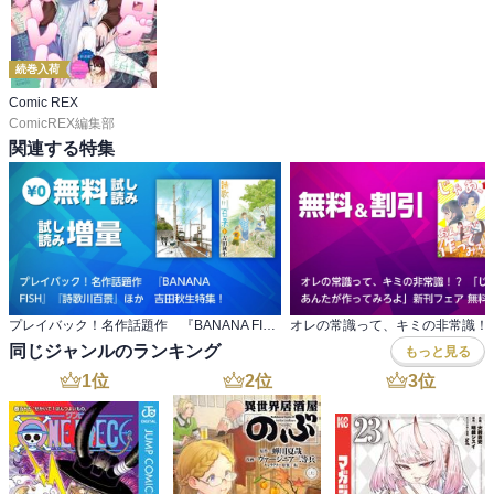
続巻入荷
Comic REX
ComicREX編集部
関連する特集
プレイバック！名作話題作 『BANANA FISH』『詩歌川百景』ほか 吉田秋生特集！
同じジャンルのランキング
もっと見る
1
位
2
位
3
位