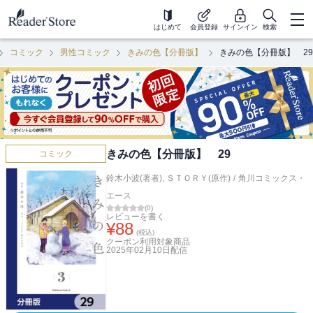
はじめて
会員登録
サインイン
検索
コミック
男性コミック
きみの色【分冊版】
きみの色【分冊版】 29
きみの色【分冊版】 29
コミック
鈴木小波(著者)
,
ＳＴＯＲＹ(原作)
/
角川コミックス・
エース
(
0
)
レビューを書く
¥
88
(税込)
クーポン利用対象商品
2025年02月10日
配信