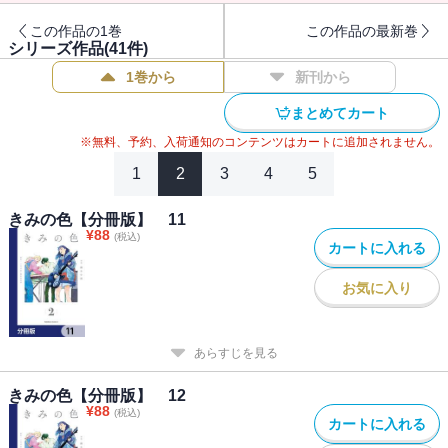
この作品の1巻
この作品の最新巻
シリーズ作品(
41
件)
1巻から
新刊から
まとめてカート
※無料、予約、入荷通知のコンテンツはカートに追加されません。
1
2
3
4
5
きみの色【分冊版】 11
¥
88
(税込)
カートに入れる
お気に入り
あらすじを見る
きみの色【分冊版】 12
¥
88
(税込)
カートに入れる