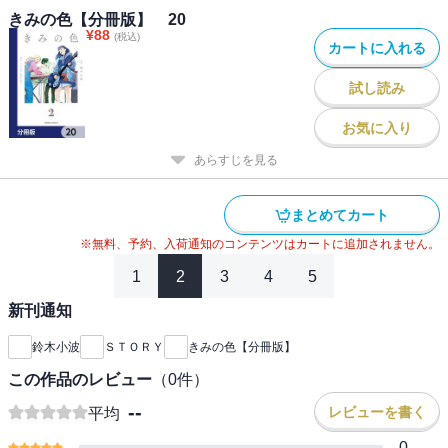
きみの色【分冊版】 20
¥
88
(税込)
カートに入れる
試し読み
お気に入り
あらすじを見る
まとめてカート
※無料、予約、入荷通知のコンテンツはカートに追加されません。
1
2
3
4
5
新刊通知
鈴木小波
ＳＴＯＲＹ
きみの色【分冊版】
この作品のレビュー
（
0
件）
--
レビューを書く
平均
0