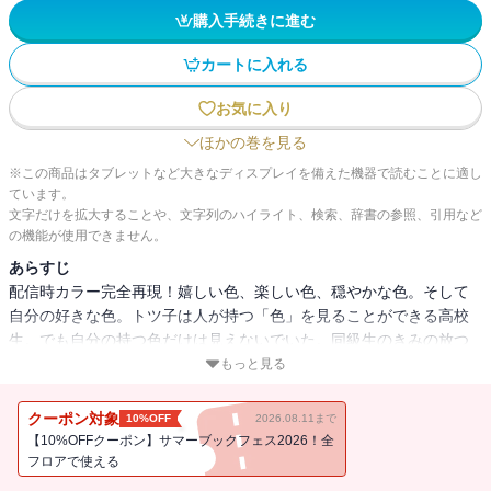
購入手続きに進む
カートに入れる
お気に入り
ほかの巻を見る
※この商品はタブレットなど大きなディスプレイを備えた機器で読むことに適し
ています。
文字だけを拡大することや、文字列のハイライト、検索、辞書の参照、引用など
の機能が使用できません。
あらすじ
配信時カラー完全再現！嬉しい色、楽しい色、穏やかな色。そして
自分の好きな色。トツ子は人が持つ「色」を見ることができる高校
生。でも自分の持つ色だけは見えないでいた。同級生のきみの放つ
美しい「色」に魅せられていたトツ子だが、ある日突然、きみは学
もっと見る
校を辞めてしまう。もう一度、きみに会いたくて街中を捜すトツ子
は古書店でバイトするきみと居合わせた音楽好きの少年るいと出会
クーポン対象
10%OFF
2026.08.11まで
うのだった。分冊版第29弾。※本作品は単行本を分割したもので、
【10%OFFクーポン】サマーブックフェス2026！全
本編内容は同一のものとなります。重複購入にご注意ください。
フロアで使える