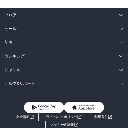
フロア
総合
コミック
セール
ラノベ
小説
総合
コミック
新着
雑誌・グラビア
ビジネス・実用
ラノベ
小説
総合
コミック
ランキング
BL・TL
雑誌・グラビア
ビジネス・実用
ラノベ
小説
総合
コミック
ジャンル
BL・TL
雑誌・グラビア
ビジネス・実用
ラノベ
小説
コミック
男性コミック
ヘルプ&サポート
BL・TL
雑誌・グラビア
ビジネス・実用
女性コミック
コミック誌
初めての方へ
ヘルプ
BL・TL
ライトノベル
男子向けラノベ
よくあるご質問
お問い合わせ
会社情報
プライバシーポリシー
ご利用条件
女子向けラノベ
小説
利用規約
クッキーの詳細