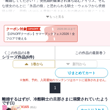
「離婚してください！」突然婚約破棄され落ち込むアイリス。そん
な彼女のもとに「氷晶の狼」と恐れられる騎士・ウォルフから求婚
状が届く。戸惑いながらも貴族に生まれた女の務めだと嫁ぐことを
決めたアイリスだったが、噂に違わぬ威圧感のウォルフに冷たくあ
もっと見る
しらわれてしまう。しかもウォルフは結婚早々に戦で家を空けてし
まい…アイリスは使用人たちの陰口に耐えながらも彼を待ち続けて
クーポン対象
10%OFF
2026.08.11まで
いた。"このままでは妻の務めが果たせず、ウォルフにも迷惑をかけ
【10%OFFクーポン】サマーブックフェス2026！全
てしまう"悩んだ末にアイリスはとうとうウォルフに離婚を申し込
フロアで使える
む。すると彼の態度が一変して――！？ 運命の指輪によって導かれ
た不器用な一途騎士×健気ヒロインの溺愛ラブ！
この作品の1巻
この作品の最新巻
シリーズ作品(
6
件)
1巻から
新刊から
まとめてカート
※無料、予約、入荷通知のコンテンツはカートに追加されません。
1
離婚するはずが、冷酷騎士の旦那さまに溺愛されていたよう
です(1)
¥
165
(税込)
カートに入れる