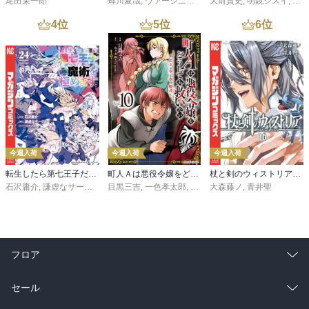
尾田栄一郎
蝉川夏哉
,
ヴァージニア二等兵
大前貴史
,
転
,
明鏡シスイ
,
ｔｅ
4
位
5
位
6
位
今週入荷
今週入荷
今週入荷
転生したら第七王子だったので、気ままに魔術を極めます（２４）
町人Ａは悪役令嬢をどうしても救いたい ～どぶと空と氷の姫君～１０【電子書店共通特典イラスト付】
杖と剣のウィストリア（１６）
石沢庸介
,
謙虚なサークル
,
メル。
目黒三吉
,
一色孝太郎
,
Parum
大森藤ノ
,
青井聖
フロア
総合
コミック
セール