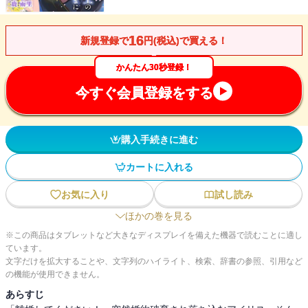
16
新規登録で
円(税込)で買える！
かんたん30秒登録！
今すぐ会員登録をする
購入手続きに進む
カートに入れる
お気に入り
試し読み
ほかの巻を見る
※この商品はタブレットなど大きなディスプレイを備えた機器で読むことに適し
ています。
文字だけを拡大することや、文字列のハイライト、検索、辞書の参照、引用など
の機能が使用できません。
あらすじ