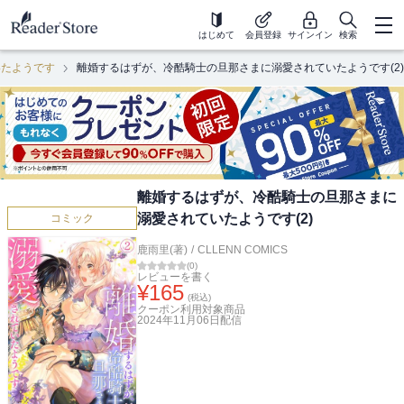
はじめて
会員登録
サインイン
検索
いたようです
離婚するはずが、冷酷騎士の旦那さまに溺愛されていたようです(2)
離婚するはずが、冷酷騎士の旦那さまに
溺愛されていたようです(2)
コミック
鹿雨里(著)
/
CLLENN COMICS
(
0
)
レビューを書く
¥
165
(税込)
クーポン利用対象商品
2024年11月06日
配信