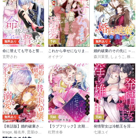
無料あり
予約
無料あり
命に替えても守ると誓った～クールな護衛騎士は召喚された聖女を熱く溺愛する～【コイパレ】
これから幸せになります！ 虐げられ令嬢ですが敵対国の公爵様に何故か溺愛されてます（分冊版）
婚約破棄のその先に ～捨てられ令嬢、王子様に溺愛（演技）される～【タテスク】
玄野さわ
オイナツ
森川茉里
,
しょうこ
,
株式会社サーチフィールド
無料あり
完結
完結
【単話版】婚約破棄された替え玉令嬢、初恋の年上王子に溺愛される@COMIC
【ラブフリック】次期国王の愛しいニセモノ王妃～指先からの甘い香りに心奪われる～
発情聖女は冷酷王を淫らな雄にしてしまいましたっ…！？
krage
,
榛名丼
,
雲屋ゆきお
,
瑛来イチ
杠野水春
七瀬ユイ