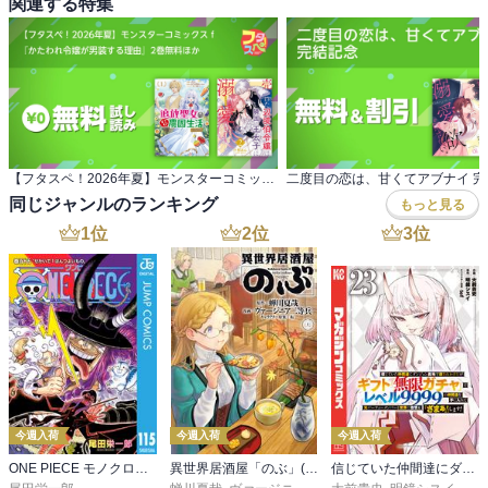
関連する特集
【フタスペ！2026年夏】モンスターコミックスｆ 『かたわれ令嬢が男装する理由』2巻無料ほか
二度目の恋は、甘くてアブナイ 完
同じジャンルのランキング
もっと見る
1
位
2
位
3
位
今週入荷
今週入荷
今週入荷
ONE PIECE モノクロ版 115
異世界居酒屋「のぶ」(22)
信じていた仲間達にダンジョン奥地で殺されかけたがギフト『無限ガチャ』でレベル９９９９の仲間達を手に入れて元パーティーメンバーと世界に復讐＆『ざまぁ！』します！（２３）