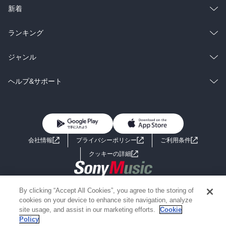
ラノベ
小説
総合
コミック
新着
雑誌・グラビア
ビジネス・実用
ラノベ
小説
総合
コミック
ランキング
BL・TL
雑誌・グラビア
ビジネス・実用
ラノベ
小説
総合
コミック
ジャンル
BL・TL
雑誌・グラビア
ビジネス・実用
ラノベ
小説
コミック
男性コミック
ヘルプ&サポート
BL・TL
雑誌・グラビア
ビジネス・実用
女性コミック
コミック誌
初めての方へ
ヘルプ
BL・TL
ライトノベル
男子向けラノベ
よくあるご質問
お問い合わせ
会社情報
プライバシーポリシー
ご利用条件
女子向けラノベ
小説
利用規約
クッキーの詳細
国内小説
海外小説
Copyright 2017 - 2026 Sony Music Entertainment(Japan) Inc.
By clicking “Accept All Cookies”, you agree to the storing of
ミステリー
SF
Information on the site is for the Japan domestic market only
cookies on your device to enhance site navigation, analyze
powered by
site usage, and assist in our marketing efforts.
Cookie
Policy
歴史・時代小説
文学