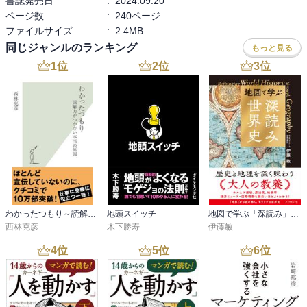
書誌発売日
:
2024.09.20
ページ数
:
240ページ
市場にあやまったメッセージを発してしまいがちだ。それが投機筋
ファイルサイズ
:
2.4MB
につけ込まれる。
同じジャンルのランキング
もっと見る
1
位
2
位
3
位
では、そうした「日銀文学」はいったい誰が書いているのか？
じつは、日銀エリートたちの「奥の院」である「企画局」の少数の
メンバーが、
各総裁の好みにあわせて起草しているのだ。
著者は豊富な取材経験から、日銀エリートたちの生態や各総裁の秘
わかったつもり～読解力がつかない本当の原因～
地頭スイッチ
地図で学ぶ「深読み」世界史
話も明かす。
西林克彦
木下勝寿
伊藤敏
日銀を理解するには絶好の一冊だ。
4
位
5
位
6
位