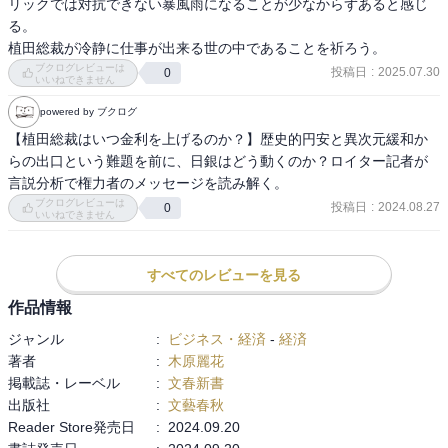
リックでは対抗できない暴風雨になることが少なからずあると感じ
る。

著者のレトリック分析によると、前任の黒田総裁は
植田総裁が冷静に仕事が出来る世の中であることを祈ろう。
ブクログレビューは
投稿日
:
2025.07.30
0
いいねできません
明解で歯切れのよい言葉を使うことで、市場に強いメッセージを送
っていた。
powered by ブクログ
【植田総裁はいつ金利を上げるのか？】歴史的円安と異次元緩和か
しかし、任期途中から急速に歯切れのよさが低下し、
らの出口という難題を前に、日銀はどう動くのか？ロイター記者が
言説分析で権力者のメッセージを読み解く。
責任を他者に転換するような物言いが多くなった。
ブクログレビューは
投稿日
:
2024.08.27
0
いいねできません
すべてのレビューを見る
続く植田総裁は、大規模緩和から「通常モード」へとナラティブの
大転換をおこなった。
作品情報
ジャンル
:
ビジネス・経済
-
経済
同時に、丁寧に説明を尽くす姿勢に徹している。
著者
:
木原麗花
掲載誌・レーベル
:
文春新書
ところが、丁寧な物言いを心がけようとすればするほど、
出版社
:
文藝春秋
Reader Store発売日
:
2024.09.20
予想外の言葉が口をついて出てしまい、