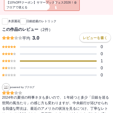
マーケットは不安定な状況が続いている。
【10%OFFクーポン】サマーブックフェス2026！全
フロアで使える
新刊通知
2024年夏までは円安基調に歯止めがかからず、
木原麗花
日銀総裁のレトリック
植田総裁が発言するたびに円は売り込まれた。
この作品のレビュー
（
2
件）
しかし、2024年7月末に利上げを発表し、
3.0
レビューを書く
平均
会見でさらなる利上げに言及した途端、
0
0
株式市場は史上最大の暴落に見舞われてしまった。
1
0
いったい日銀は何を考えているのか？ 植田総裁は何がしたいの
か？
0
powered by ブクログ
通信社で通算20年以上も日銀担当をつとめてきたベテラン記者の著
2024年の夏頃の時事ネタも多いので、１年経つと多少「日銀を巡る
者は、
世間の風当たり」の感じ方も変わりますが、中央銀行が浴びせられ
る我儘な野次は、最近のアメリカの状況を見るにつけ、丁寧なレト
日銀総裁の発言の中から隠されたメッセージを読み解いてきた。