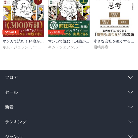
72%OFF
72%OFF
マンガで読む！14歳からのカーネギー「人を動かす」下
マンガで読む！14歳からのカーネギー「人を動かす」上
小さな会社を強くするマーケティング思考
キム・ジェフン
,
デール・カーネギー・東京・トレーニング
キム・ジェフン
,
デール・カーネギー・東京・トレーニング
岩崎邦彦
,
金光英実
フロア
総合
コミック
セール
ラノベ
小説
総合
コミック
新着
雑誌・グラビア
ビジネス・実用
ラノベ
小説
総合
コミック
ランキング
BL・TL
雑誌・グラビア
ビジネス・実用
ラノベ
小説
総合
コミック
ジャンル