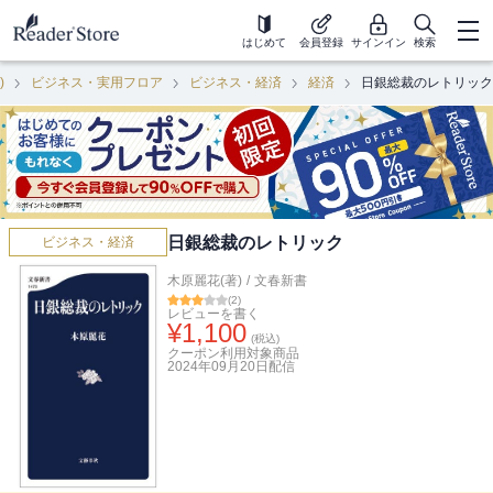
はじめて
会員登録
サインイン
検索
)
ビジネス・実用フロア
ビジネス・経済
経済
日銀総裁のレトリック
日銀総裁のレトリック
ビジネス・経済
木原麗花(著)
/
文春新書
(
2
)
レビューを書く
¥
1,100
(税込)
クーポン利用対象商品
2024年09月20日
配信