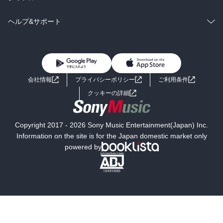
BL・TL
雑誌・グラビア
ビジネス・実用
ラノベ
小説
コミック
男性コミック
ヘルプ&サポート
BL・TL
雑誌・グラビア
ビジネス・実用
女性コミック
コミック誌
初めての方へ
ヘルプ
BL・TL
ライトノベル
男子向けラノベ
よくあるご質問
お問い合わせ
会社情報
プライバシーポリシー
ご利用条件
女子向けラノベ
小説
利用規約
クッキーの詳細
国内小説
海外小説
Copyright 2017 - 2026 Sony Music Entertainment(Japan) Inc.
ミステリー
SF
Information on the site is for the Japan domestic market only
powered by
歴史・時代小説
文学
雑誌
グラビア写真集
ボーイズラブ
ティーンズラブ