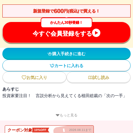
600
新規登録で
円(税込)で買える！
かんたん30秒登録！
今すぐ会員登録をする
購入手続きに進む
カートに入れる
お気に入り
試し読み
あらすじ
投資家要注目！ 言説分析から見えてくる植田総裁の「次の一手」
もっと見る
2023年に植田和男総裁が就任して以来、
クーポン対象
10%OFF
2026.08.11まで