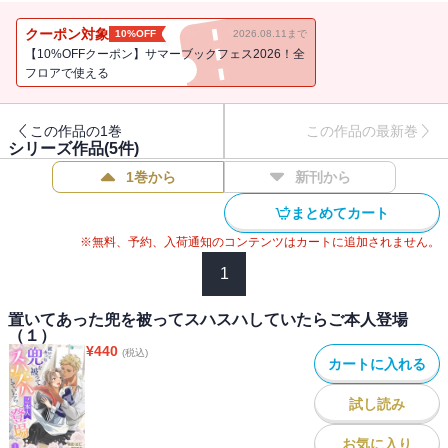
地面に並べられた甲冑を見つける。
思わず顔をつっこみスハスハすると、男らしく野性的でいて、情熱
クーポン対象
10%OFF
2026.08.11まで
的ななかにも爽やかさをあわせ持つ、最高に自分好みの『香り』が
【10%OFFクーポン】サマーブックフェス2026！全
した。
フロアで使える
そのにおいに抗うことができず、兜を被ったまま夢中で極上の香り
を堪能していたら、兜の持ち主であり勤め先の侯爵家当主であるグ
この作品の1巻
この作品の最新巻
レニスに見つかってしまう。
シリーズ作品(
5
件)
しどろもどろになるリヴェリーを怪しんだグレニスに間者の疑いを
1巻から
新刊から
かけられ、翌日から毎朝『尋問』を受けることになった。
鍛錬後の『汗だく抱擁』を罰だと考えているらしいグレニスに抱き
まとめてカート
しめられて、立ち上る汗の香りにうっとりと陶酔するリヴェリー。
※無料、予約、入荷通知のコンテンツはカートに追加されません。
そんな幸せな日々にようやく恋心を自覚したリヴェリーのもとに、
実家から名も知らない相手との婚約を知らせる手紙が届いて
1
――！？
置いてあった兜を被ってスハスハしていたらご本人登場
（１）
『置いてあった兜を被ってスハスハしていたらご本人登場（５）』
¥
440
(税込)
には「【十三】家族の一員」～「【書き下ろし番外編・その二】名
カートに入れる
探偵マノン？」を収録
試し読み
お気に入り