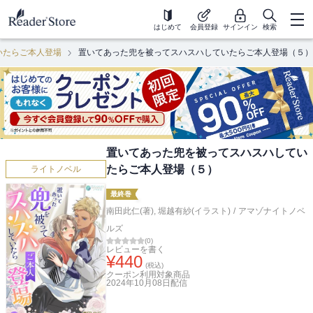
はじめて
会員登録
サインイン
検索
いたらご本人登場
置いてあった兜を被ってスハスハしていたらご本人登場（５）
置いてあった兜を被ってスハスハしてい
たらご本人登場（５）
ライトノベル
最終巻
南田此仁(著)
,
堀越有紗(イラスト)
/
アマゾナイトノベ
ルズ
(
0
)
レビューを書く
¥
440
(税込)
クーポン利用対象商品
2024年10月08日
配信