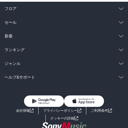
フロア
総合
コミック
セール
ラノベ
小説
総合
コミック
新着
雑誌・グラビア
ビジネス・実用
ラノベ
小説
総合
コミック
ランキング
BL・TL
雑誌・グラビア
ビジネス・実用
ラノベ
小説
総合
コミック
ジャンル
BL・TL
雑誌・グラビア
ビジネス・実用
ラノベ
小説
コミック
男性コミック
ヘルプ&サポート
BL・TL
雑誌・グラビア
ビジネス・実用
女性コミック
コミック誌
初めての方へ
ヘルプ
BL・TL
ライトノベル
男子向けラノベ
よくあるご質問
お問い合わせ
会社情報
プライバシーポリシー
ご利用条件
女子向けラノベ
小説
利用規約
クッキーの詳細