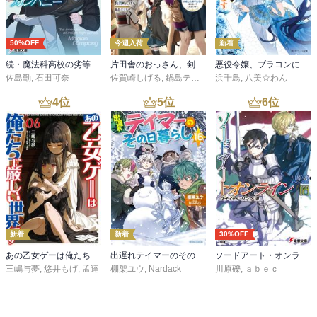
50%OFF
今週入荷
新着
続・魔法科高校の劣等生 メイジアン・カンパニー(11)
片田舎のおっさん、剣聖になる 11 ～ただの田舎の剣術師範だったのに、大成した弟子たちが俺を放ってくれない件～
悪役令嬢、ブラコンにジョブチェンジします９【電子特典付き】
佐島勤
,
石田可奈
佐賀崎しげる
,
鍋島テツヒロ
浜千鳥
,
八美☆わん
4
位
5
位
6
位
新着
新着
30%OFF
あの乙女ゲーは俺たちに厳しい世界です 6
出遅れテイマーのその日暮らし 16
ソードアート・オンライン29 ユナイタル・リングVIII
三嶋与夢
,
悠井もげ
,
孟達
棚架ユウ
,
Nardack
川原礫
,
ａｂｅｃ