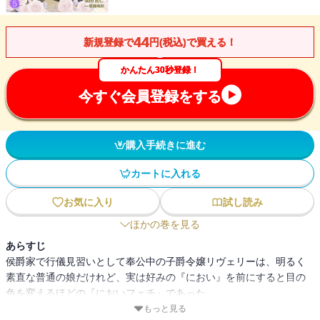
44
新規登録で
円(税込)で買える！
かんたん30秒登録！
今すぐ会員登録をする
購入手続きに進む
カートに入れる
お気に入り
試し読み
ほかの巻を見る
あらすじ
侯爵家で行儀見習いとして奉公中の子爵令嬢リヴェリーは、明るく
素直な普通の娘だけれど、実は好みの『におい』を前にすると目の
色を変えるほどの『においフェチ』であった。
ある日、どこからかほのかに漂ってきたかぐわしい香りに誘われ、
もっと見る