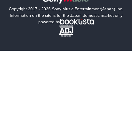
国内小説
海外小説
Copyright 2017 - 2026 Sony Music Entertainment(Japan) Inc.
ミステリー
SF
Information on the site is for the Japan domestic market only
powered by
歴史・時代小説
文学
雑誌
グラビア写真集
ボーイズラブ
ティーンズラブ
人文・思想・歴史
社会・政治・法律
ビジネス・経済
サイエンス・テクノロジー
コンピュータ・情報
くらし・家庭
料理・酒
ファッション・美容・ダイエット
ホビー&カルチャー
スポーツ・アウトドア