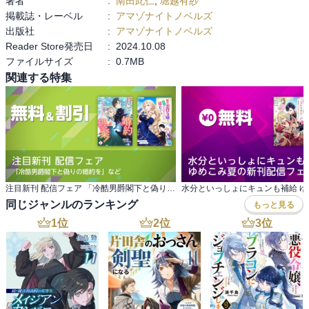
著者
:
南田此仁
,
堀越有紗
掲載誌・レーベル
:
アマゾナイトノベルズ
出版社
:
アマゾナイトノベルズ
Reader Store発売日
:
2024.10.08
ファイルサイズ
:
0.7MB
関連する特集
注目新刊 配信フェア 「冷酷男爵閣下と偽りの婚約を」など
同じジャンルのランキング
もっと見る
1
位
2
位
3
位