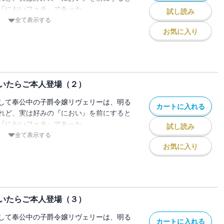
『においフェチ』であった。
試し読み
のかに漂ってきたかぐわしい香りに誘わ
全て表示する
甲冑を見つける。
お気に入り
ハスハすると、男らしく野性的でいて、情
さをあわせ持つ、最高に自分好みの『香
ができず、兜を被ったまま夢中で極上の香
いたらご本人登場（２）
兜の持ち主であり勤め先の侯爵家当主であ
てしまう。
して奉公中の子爵令嬢リヴェリーは、明る
カートに入れる
ヴェリーを怪しんだグレニスに間者の疑い
れど、実は好みの『におい』を前にすると
毎朝『尋問』を受けることになった。
『においフェチ』であった。
試し読み
』を罰だと考えているらしいグレニスに抱
のかに漂ってきたかぐわしい香りに誘わ
全て表示する
る汗の香りにうっとりと陶酔するリヴェリ
甲冑を見つける。
お気に入り
ハスハすると、男らしく野性的でいて、情
うやく恋心を自覚したリヴェリーのもと
さをあわせ持つ、最高に自分好みの『香
ない相手との婚約を知らせる手紙が届いて
ができず、兜を被ったまま夢中で極上の香
、南田 此仁（ナンダ コノヒト）と申しま
いたらご本人登場（３）
兜の持ち主であり勤め先の侯爵家当主であ
てしまう。
して奉公中の子爵令嬢リヴェリーは、明る
ーエンド』を合言葉に、読んで楽しい気持
カートに入れる
ヴェリーを怪しんだグレニスに間者の疑い