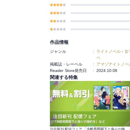
『置いてあった兜を被
（５）』には「【十三
その二】名探偵マノン
作品情報
ジャンル
:
ライトノベル
-
女
ベ
掲載誌・レーベル
:
アマゾナイトノベ
Reader Store発売日
:
2024.10.08
関連する特集
注目新刊 配信フェア 「冷酷男爵閣下と偽りの婚約を」など