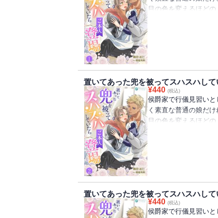
目の色を変えるほどの
ある日、どこからかほ
れ、地面に並べられた
思わず顔をつっこみス
熱的ななかにも爽やか
り』がした。
そのにおいに抗うこと
置いてあった兜を被ってスハスハして
りを堪能していたら、
¥
440
(税込)
るグレニスに見つかっ
侯爵家で行儀見習いと
しどろもどろになるリ
く素直な普通の娘だけ
をかけられ、翌日から
目の色を変えるほどの
鍛錬後の『汗だく抱擁
ある日、どこからかほ
きしめられて、立ち上
れ、地面に並べられた
ー。
思わず顔をつっこみス
そんな幸せな日々によ
熱的ななかにも爽やか
に、実家から名も知ら
り』がした。
――！？
そのにおいに抗うこと
作者よりはじめまして
置いてあった兜を被ってスハスハして
りを堪能していたら、
¥
440
す。
(税込)
るグレニスに見つかっ
侯爵家で行儀見習いと
『溺愛・一途・ハッピ
しどろもどろになるリ