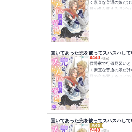
く素直な普通の娘だけ
ちになってもらえるよ
をかけられ、翌日から
目の色を変えるほどの
鍛錬後の『汗だく抱擁
ある日、どこからかほ
こう見えて！
きしめられて、立ち上
れ、地面に並べられた
本当にこう見えても、
ー。
思わず顔をつっこみス
そんな幸せな日々によ
熱的ななかにも爽やか
『置いてあった兜を被
に、実家から名も知ら
り』がした。
（１）』には「【一】
――！？
そのにおいに抗うこと
り」（前半）までを収
置いてあった兜を被ってスハスハして
りを堪能していたら、
¥
440
『置いてあった兜を被
(税込)
るグレニスに見つかっ
侯爵家で行儀見習いと
（２）』には「【四】
しどろもどろになるリ
く素直な普通の娘だけ
ちゃんと見ている」ま
をかけられ、翌日から
目の色を変えるほどの
鍛錬後の『汗だく抱擁
ある日、どこからかほ
きしめられて、立ち上
れ、地面に並べられた
ー。
思わず顔をつっこみス
そんな幸せな日々によ
熱的ななかにも爽やか
に、実家から名も知ら
り』がした。
――！？
そのにおいに抗うこと
置いてあった兜を被ってスハスハして
りを堪能していたら、
『置いてあった兜を被
最終巻
るグレニスに見つかっ
¥
440
(税込)
（３）』には「【七】