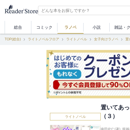
総合
コミック
ラノベ
小説
雑誌・
TOP(総合)
ライトノベルフロア
ライトノベル
女子向けラノベ
置
置いてあっ
（３）
ライトノベル
南田此仁(著)
,
堀越