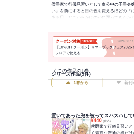
侯爵家で行儀見習いとして奉公中の子爵令
い』を前にすると目の色を変えるほどの『
ある日、どこからかほのかに漂ってきたか
思わず顔をつっこみスハスハすると、男ら
自分好みの『香り』がした。
そのにおいに抗うことができず、兜を被っ
クーポン対象
10%OFF
2026.08.
の侯爵家当主であるグレニスに見つかって
【10%OFFクーポン】サマーブックフェス2026
しどろもどろになるリヴェリーを怪しんだ
フロアで使える
とになった。
鍛錬後の『汗だく抱擁』を罰だと考えてい
陶酔するリヴェリー。
この作品の1巻
シリーズ作品(
5
件)
そんな幸せな日々にようやく恋心を自覚し
1巻から
新刊
る手紙が届いて――！？
『置いてあった兜を被ってスハスハしてい
「【九】最も香りの籠もっている場所」ま
置いてあった兜を被ってスハスハして
¥
440
(税込)
侯爵家で行儀見習いと
く素直な普通の娘だけ