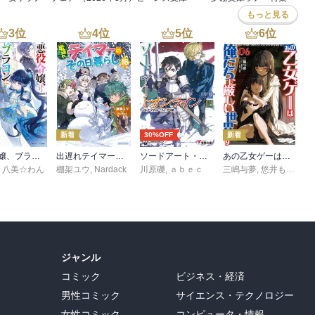
もっと見る
3
位
4
位
5
位
6
位
新着
30%OFF
新着
悪役令嬢、ブラコンにジョブチェンジします９【電子特典付き】
出遅れテイマーのその日暮らし 16
ソードアート・オンライン29 ユナイタル・リングVIII
あの乙女ゲーは俺たちに厳しい世界です 6
,
八美☆わん
棚架ユウ
,
Nardack
川原礫
,
ａｂｅｃ
三嶋与夢
,
悠井もげ
,
孟
ジャンル
コミック
ビジネス・経済
男性コミック
サイエンス・テクノロジー
女性コミック
コンピュータ・情報