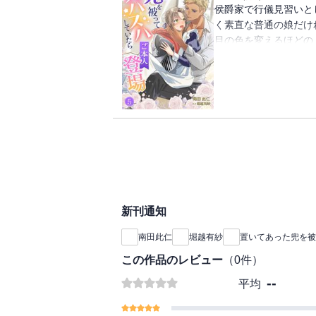
しどろもどろになるリ
侯爵家で行儀見習いと
りの籠もっている場所
をかけられ、翌日から
く素直な普通の娘だけ
鍛錬後の『汗だく抱擁
目の色を変えるほどの
きしめられて、立ち上
ある日、どこからかほ
ー。
れ、地面に並べられた
そんな幸せな日々によ
思わず顔をつっこみス
に、実家から名も知ら
熱的ななかにも爽やか
――！？
り』がした。
そのにおいに抗うこと
『置いてあった兜を被
りを堪能していたら、
（４）』には「【十】
るグレニスに見つかっ
までを収録
しどろもどろになるリ
をかけられ、翌日から
新刊通知
鍛錬後の『汗だく抱擁
きしめられて、立ち上
南田此仁
堀越有紗
置いてあった兜を被
ー。
そんな幸せな日々によ
この作品のレビュー
（
0
件）
に、実家から名も知ら
--
平均
――！？