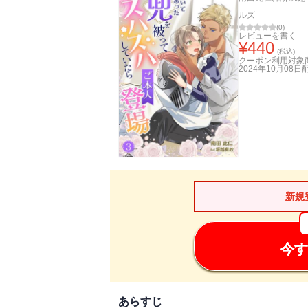
ルズ
(
0
)
レビューを書く
¥
440
(税込)
クーポン利用対象
2024年10月08日
新規
今す
あらすじ