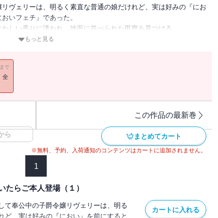
嬢リヴェリーは、明るく素直な普通の娘だけれど、実は好みの『にお
においフェチ』であった。
ぐわしい香りに誘われ、地面に並べられた甲冑を見つける。
しく野性的でいて、情熱的ななかにも爽やかさをあわせ持つ、最高に
もっと見る
たまま夢中で極上の香りを堪能していたら、兜の持ち主であり勤め先
11まで
しまう。
！全
グレニスに間者の疑いをかけられ、翌日から毎朝『尋問』を受けるこ
るらしいグレニスに抱きしめられて、立ち上る汗の香りにうっとりと
この作品の最新巻
たリヴェリーのもとに、実家から名も知らない相手との婚約を知らせ
から
まとめてカート
※無料、予約、入荷通知のコンテンツはカートに追加されません。
たらご本人登場（３）』には「【七】嗅ぎ覚えのあるにおい」～
1
でを収録
いたらご本人登場（１）
して奉公中の子爵令嬢リヴェリーは、明る
カートに入れる
れど、実は好みの『におい』を前にすると