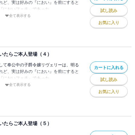
れど、実は好みの『におい』を前にすると
うな物語を書いています。
毎朝『尋問』を受けることになった。
『においフェチ』であった。
試し読み
』を罰だと考えているらしいグレニスに抱
のかに漂ってきたかぐわしい香りに誘わ
全て表示する
る汗の香りにうっとりと陶酔するリヴェリ
甲冑を見つける。
お気に入り
本作は純愛ものです・・・・・・っ！
ハスハすると、男らしく野性的でいて、情
うやく恋心を自覚したリヴェリーのもと
さをあわせ持つ、最高に自分好みの『香
ってスハスハしていたらご本人登場
ない相手との婚約を知らせる手紙が届いて
ご本人登場」～「【四】何よりも好きな香
ができず、兜を被ったまま夢中で極上の香
録
いたらご本人登場（４）
兜の持ち主であり勤め先の侯爵家当主であ
ってスハスハしていたらご本人登場
てしまう。
して奉公中の子爵令嬢リヴェリーは、明る
何よりも好きな香り」（後半）～「【六】
カートに入れる
ヴェリーを怪しんだグレニスに間者の疑い
れど、実は好みの『におい』を前にすると
でを収録
毎朝『尋問』を受けることになった。
『においフェチ』であった。
試し読み
』を罰だと考えているらしいグレニスに抱
のかに漂ってきたかぐわしい香りに誘わ
全て表示する
る汗の香りにうっとりと陶酔するリヴェリ
甲冑を見つける。
お気に入り
ハスハすると、男らしく野性的でいて、情
うやく恋心を自覚したリヴェリーのもと
さをあわせ持つ、最高に自分好みの『香
ない相手との婚約を知らせる手紙が届いて
ができず、兜を被ったまま夢中で極上の香
いたらご本人登場（５）
兜の持ち主であり勤め先の侯爵家当主であ
ってスハスハしていたらご本人登場
てしまう。
嗅ぎ覚えのあるにおい」～「【九】最も香