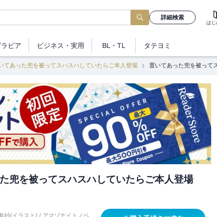
詳細検索
はじ
グラビア
ビジネス
・実用
BL・TL
タテヨミ
いてあった兜を被ってスハスハしていたらご本人登場
置いてあった兜を被って
た兜を被ってスハスハしていたらご本人登場
有紗(イラスト)
/
アマゾナイトノベ