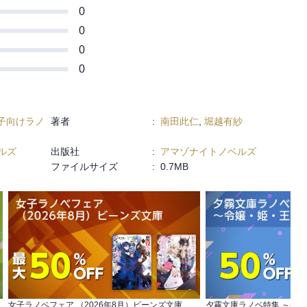
ってスハスハしていたらご本人登場
0
】家族の一員」～「【書き下ろし番外編・
0
？」を収録
0
0
子向けラノ
著者
:
南田此仁
,
堀越有紗
ルズ
出版社
:
アマゾナイトノベルズ
ファイルサイズ
:
0.7MB
女子ラノベフェア （2026年8月）ビーンズ文庫
夕霧文庫ラノベ特集 ～令