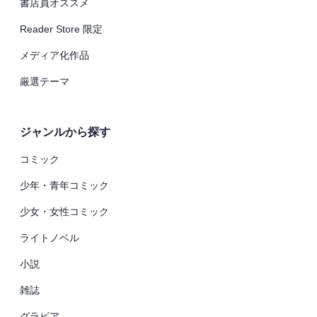
書店員オススメ
Reader Store 限定
メディア化作品
厳選テーマ
ジャンルから探す
コミック
少年・青年コミック
少女・女性コミック
ライトノベル
小説
雑誌
グラビア