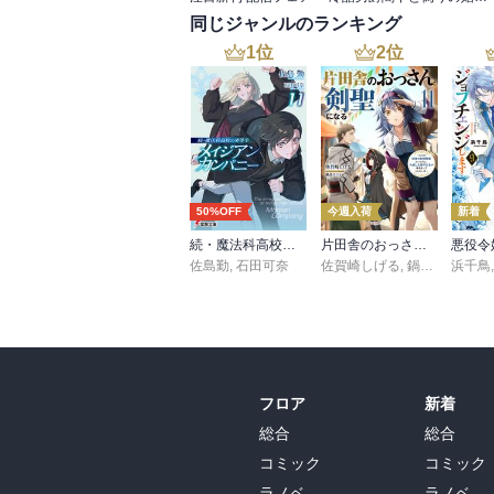
同じジャンルのランキング
1
位
2
位
50%OFF
今週入荷
新着
続・魔法科高校の劣等生 メイジアン・カンパニー(11)
片田舎のおっさん、剣聖になる 11 ～ただの田舎の剣術師範だったのに、大成した弟子たちが俺を放ってくれない件～
佐島勤
,
石田可奈
佐賀崎しげる
,
鍋島テツヒロ
浜千鳥
フロア
新着
総合
総合
コミック
コミック
ラノベ
ラノベ