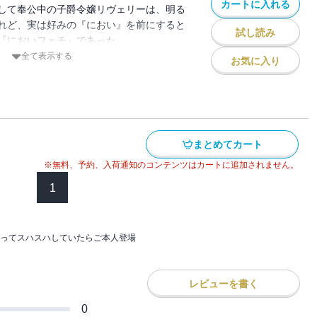
カートに入れる
ヴェリーを怪しんだグレニスに間者の疑い
して奉公中の子爵令嬢リヴェリーは、明る
」までを収録
毎朝『尋問』を受けることになった。
れど、実は好みの『におい』を前にすると
試し読み
』を罰だと考えているらしいグレニスに抱
『においフェチ』であった。
る汗の香りにうっとりと陶酔するリヴェリ
のかに漂ってきたかぐわしい香りに誘わ
全て表示する
お気に入り
甲冑を見つける。
うやく恋心を自覚したリヴェリーのもと
ハスハすると、男らしく野性的でいて、情
ない相手との婚約を知らせる手紙が届いて
さをあわせ持つ、最高に自分好みの『香
ができず、兜を被ったまま夢中で極上の香
まとめてカート
ってスハスハしていたらご本人登場
兜の持ち主であり勤め先の侯爵家当主であ
悪に染まる」～「【十二】いつでも側に」
てしまう。
※無料、予約、入荷通知のコンテンツはカートに追加されません。
ヴェリーを怪しんだグレニスに間者の疑い
1
毎朝『尋問』を受けることになった。
』を罰だと考えているらしいグレニスに抱
る汗の香りにうっとりと陶酔するリヴェリ
ってスハスハしていたらご本人登場
うやく恋心を自覚したリヴェリーのもと
ない相手との婚約を知らせる手紙が届いて
レビューを書く
0