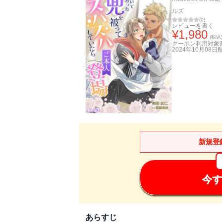
ルズ
(
0
)
レビューを書く
¥
1,980
(税込
クーポン利用対象
2024年10月08日
新規登
今す
あらすじ