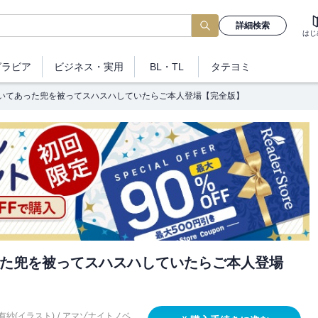
詳細検索
はじ
グラビア
ビジネス
・実用
BL・TL
タテヨミ
いてあった兜を被ってスハスハしていたらご本人登場【完全版】
た兜を被ってスハスハしていたらご本人登場
有紗(イラスト)
/
アマゾナイトノベ