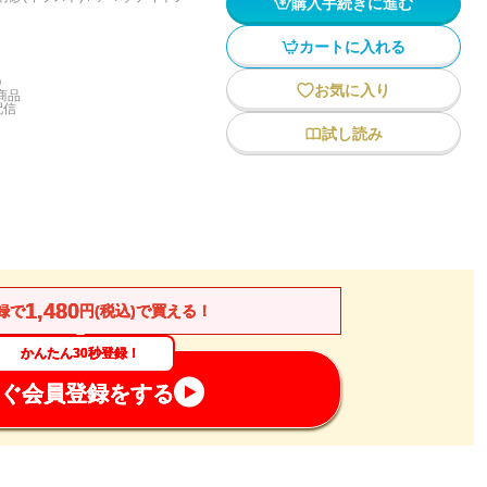
購入手続きに進む
カートに入れる
)
お気に入り
商品
配信
試し読み
1,480
録で
円(税込)で買える！
かんたん30秒登録！
ぐ会員登録をする