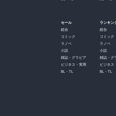
セール
ランキン
総合
総合
コミック
コミック
ラノベ
ラノベ
小説
小説
雑誌・グラビア
雑誌・グ
ビジネス・実用
ビジネス
BL・TL
BL・TL