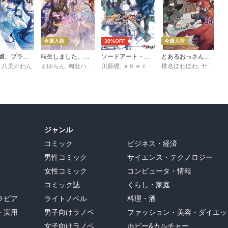
今週入荷
30%OFF
今週入荷
悪役令嬢、ブラコンにジョブチェンジします９【電子特典付き】
転生しました、サラナ・キンジェです。ごきげんよう。５ ～婚約破棄されたので田舎で気ままに暮らしたいと思います～【電子書店共通特典SS付】
ソードアート・オンライン29 ユナイタル・リングVIII
とあるおっさんのＶＲＭＭＯ活動記34
,
八美☆わん
まゆらん
,
匈歌ハトリ
川原礫
,
ａｂｅｃ
椎名ほわほわ
,
ヤマーダ
ジャンル
コミック
ビジネス・経済
男性コミック
サイエンス・テクノロジー
女性コミック
コンピュータ・情報
コミック誌
くらし・家庭
ラビア
ライトノベル
料理・酒
・実用
男子向けラノベ
ファッション・美容・ダイエッ
女子向けラノベ
ホビー&カルチャー