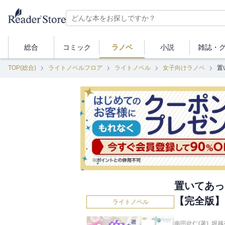
総合
コミック
ラノベ
小説
雑誌・
TOP(総合)
ライトノベルフロア
ライトノベル
女子向けラノベ
置
置いてあっ
【完全版】
ライトノベル
南田此仁(著)
,
堀越