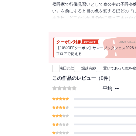
侯爵家で行儀見習いとして奉公中の子爵令
い』を前にすると目の色を変えるほどの『
ある日、どこからかほのかに漂ってきたか
思わず顔をつっこみスハスハすると、男ら
自分好みの『香り』がした。
そのにおいに抗うことができず、兜を被っ
クーポン対象
10%OFF
2026.08.
の侯爵家当主であるグレニスに見つかって
【10%OFFクーポン】サマーブックフェス2026
しどろもどろになるリヴェリーを怪しんだ
フロアで使える
新刊通知
とになった。
鍛錬後の『汗だく抱擁』を罰だと考えてい
南田此仁
堀越有紗
置いてあった兜を被
陶酔するリヴェリー。
そんな幸せな日々にようやく恋心を自覚し
この作品のレビュー
（
0
件）
る手紙が届いて――！？
--
平均
作者よりはじめまして、南田 此仁（ナンダ
『溺愛・一途・ハッピーエンド』を合言葉
す。
こう見えて！
本当にこう見えても、本作は純愛ものです