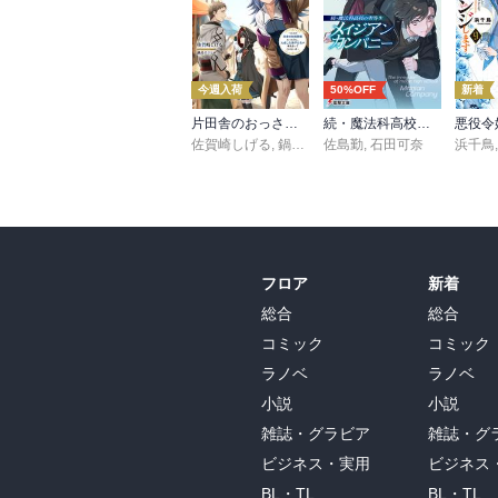
今週入荷
50%OFF
新着
片田舎のおっさん、剣聖になる 11 ～ただの田舎の剣術師範だったのに、大成した弟子たちが俺を放ってくれない件～
続・魔法科高校の劣等生 メイジアン・カンパニー(11)
佐賀崎しげる
,
鍋島テツヒロ
佐島勤
,
石田可奈
浜千鳥
フロア
新着
総合
総合
コミック
コミック
ラノベ
ラノベ
小説
小説
雑誌・グラビア
雑誌・グ
ビジネス・実用
ビジネス
BL・TL
BL・TL