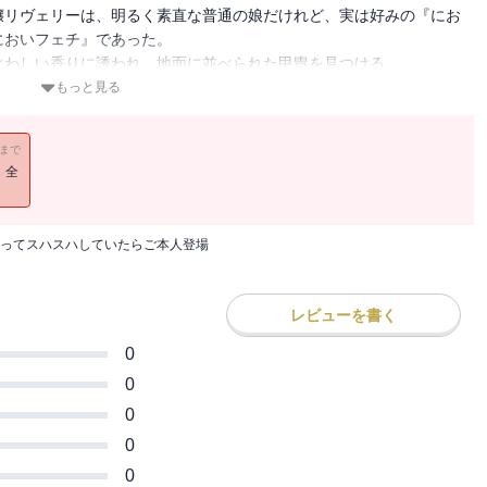
嬢リヴェリーは、明るく素直な普通の娘だけれど、実は好みの『にお
においフェチ』であった。
ぐわしい香りに誘われ、地面に並べられた甲冑を見つける。
しく野性的でいて、情熱的ななかにも爽やかさをあわせ持つ、最高に
もっと見る
たまま夢中で極上の香りを堪能していたら、兜の持ち主であり勤め先
11まで
しまう。
！全
グレニスに間者の疑いをかけられ、翌日から毎朝『尋問』を受けるこ
るらしいグレニスに抱きしめられて、立ち上る汗の香りにうっとりと
ってスハスハしていたらご本人登場
たリヴェリーのもとに、実家から名も知らない相手との婚約を知らせ
レビューを書く
 コノヒト）と申します。
に、読んで楽しい気持ちになってもらえるような物語を書いていま
0
0
0
0
・・・・・・っ！
0