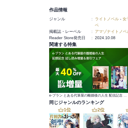
『置いてあった兜を被ってスハスハしてい
ろし番外編・その二】名探偵マノン？」を
作品情報
ジャンル
:
ライトノベル
-
女
ベ
掲載誌・レーベル
:
アマゾナイトノベ
Reader Store発売日
:
2024.10.08
関連する特集
e-ブラン とある代筆屋の離婚後の人生 配信記念 試し読み増量＆割引フェア
同じジャンルのランキング
1
位
2
位