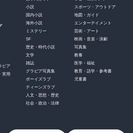
小説
スポーツ・アウトドア
国内小説
地図・ガイド
海外小説
エンターテイメント
グ
ミステリー
芸術・アート
SF
映画・音楽・演劇
歴史・時代小説
写真集
文学
教養
雑誌
医学・福祉
ラビア
グラビア写真集
教育・語学・参考書
・実用
ボーイズラブ
児童書
ティーンズラブ
人文・思想・歴史
社会・政治・法律