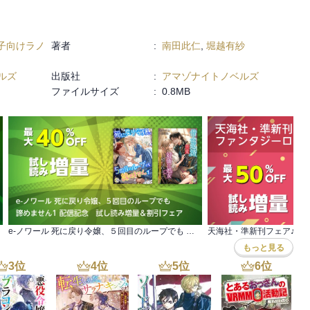
たらご本人登場【完全版】』には「【一】ご本人登場」～「【書き下
収録
子向けラノ
著者
:
南田此仁
,
堀越有紗
ルズ
出版社
:
アマゾナイトノベルズ
ファイルサイズ
:
0.8MB
e-ノワール 死に戻り令嬢、５回目のループでも 諦めません1 配信記念 試し読み増量＆割引フェア
もっと見る
3
位
4
位
5
位
6
位