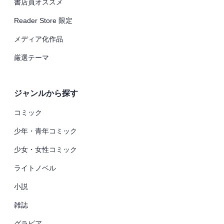
書店員オススメ
Reader Store 限定
メディア化作品
厳選テーマ
ジャンルから探す
コミック
少年・青年コミック
少女・女性コミック
ライトノベル
小説
雑誌
グラビア