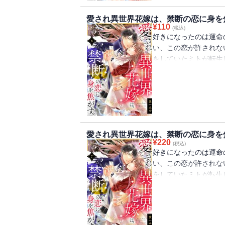
の仲に気づいたヒール
愛され異世界花嫁は、禁断の恋に身を焦
ら反逆罪になってしま
¥
110
(税込)
は―
好きになったのは運命
い、この恋が許されな
をしていたミトが転生
法の国。 古来のしき
て異世界召喚されたミ
しかし学園生活を送る
ない黒の王子・ディア
場でありながら、心を
の仲に気づいたヒール
愛され異世界花嫁は、禁断の恋に身を焦
ら反逆罪になってしま
¥
220
(税込)
は―
好きになったのは運命
い、この恋が許されな
をしていたミトが転生
法の国。 古来のしき
て異世界召喚されたミ
しかし学園生活を送る
ない黒の王子・ディア