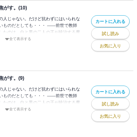
は不穏な動きを見せ始め・・・ 知られた
がす。(10)
う禁断の恋。ミトが最後に選ぶ「運命」と
の人じゃない。だけど抗わずにはいられな
カートに入れる
いものだとしても・・・ ――前世で教師
したのは、白と黒の二人の王が統治する魔
試し読み
たりにより、白の王子・ヒールの花嫁とし
全て表示する
トは王子が通う学園で寮生活をはじめる。
お気に入り
なかで、ひねくれていてどこか放っておけ
ンに惹かれ始める。 共に婚約者がいる立
通じ合わせていく二人。 ミトとディアン
は不穏な動きを見せ始め・・・ 知られた
がす。(9)
う禁断の恋。ミトが最後に選ぶ「運命」と
の人じゃない。だけど抗わずにはいられな
カートに入れる
いものだとしても・・・ ――前世で教師
したのは、白と黒の二人の王が統治する魔
試し読み
たりにより、白の王子・ヒールの花嫁とし
全て表示する
トは王子が通う学園で寮生活をはじめる。
お気に入り
なかで、ひねくれていてどこか放っておけ
ンに惹かれ始める。 共に婚約者がいる立
通じ合わせていく二人。 ミトとディアン