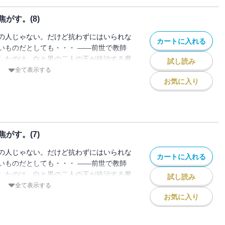
は不穏な動きを見せ始め・・・ 知られた
がす。(8)
う禁断の恋。ミトが最後に選ぶ「運命」と
の人じゃない。だけど抗わずにはいられな
カートに入れる
いものだとしても・・・ ――前世で教師
したのは、白と黒の二人の王が統治する魔
試し読み
たりにより、白の王子・ヒールの花嫁とし
全て表示する
トは王子が通う学園で寮生活をはじめる。
お気に入り
なかで、ひねくれていてどこか放っておけ
ンに惹かれ始める。 共に婚約者がいる立
通じ合わせていく二人。 ミトとディアン
は不穏な動きを見せ始め・・・ 知られた
がす。(7)
う禁断の恋。ミトが最後に選ぶ「運命」と
の人じゃない。だけど抗わずにはいられな
カートに入れる
いものだとしても・・・ ――前世で教師
したのは、白と黒の二人の王が統治する魔
試し読み
たりにより、白の王子・ヒールの花嫁とし
全て表示する
トは王子が通う学園で寮生活をはじめる。
お気に入り
なかで、ひねくれていてどこか放っておけ
ンに惹かれ始める。 共に婚約者がいる立