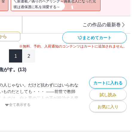
！全
＼新連載／偽りのペアリング～偽装恋人になった元
彼は過保護に私を溺愛する～
この作品の最新巻
から
まとめてカート
※無料、予約、入荷通知のコンテンツはカートに追加されません。
1
2
がす。(13)
カートに入れる
の人じゃない。だけど抗わずにはいられな
いものだとしても・・・ ――前世で教師
試し読み
したのは、白と黒の二人の王が統治する魔
たりにより、白の王子・ヒールの花嫁とし
全て表示する
お気に入り
トは王子が通う学園で寮生活をはじめる。
なかで、ひねくれていてどこか放っておけ
ンに惹かれ始める。 共に婚約者がいる立
通じ合わせていく二人。 ミトとディアン