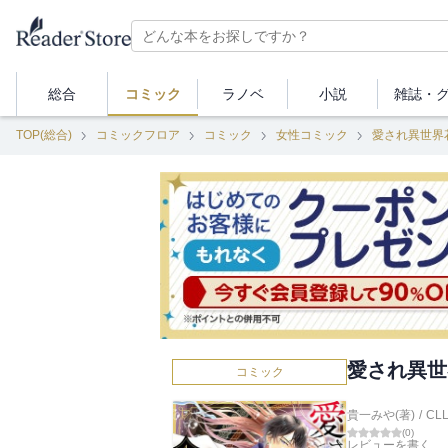
総合
コミック
ラノベ
小説
雑誌・
TOP(総合)
コミックフロア
コミック
女性コミック
愛され異世界
愛され異世
コミック
貴一みや(著)
/
CL
(
0
)
レビューを書く