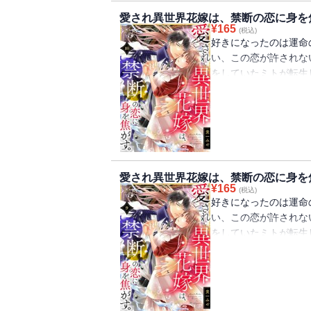
の仲に気づいたヒール
愛され異世界花嫁は、禁断の恋に身を焦
ら反逆罪になってしま
¥
165
(税込)
は―
好きになったのは運命
い、この恋が許されな
をしていたミトが転生
法の国。 古来のしき
て異世界召喚されたミ
しかし学園生活を送る
ない黒の王子・ディア
場でありながら、心を
の仲に気づいたヒール
愛され異世界花嫁は、禁断の恋に身を焦
ら反逆罪になってしま
¥
165
(税込)
は―
好きになったのは運命
い、この恋が許されな
をしていたミトが転生
法の国。 古来のしき
て異世界召喚されたミ
しかし学園生活を送る
ない黒の王子・ディア
場でありながら、心を