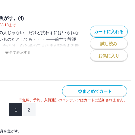
通じ合わせていく二人。 ミトとディアン
は不穏な動きを見せ始め・・・ 知られた
がす。(4)
う禁断の恋。ミトが最後に選ぶ「運命」と
08.18
まで
カートに入れる
の人じゃない。だけど抗わずにはいられな
いものだとしても・・・ ――前世で教師
試し読み
したのは、白と黒の二人の王が統治する魔
たりにより、白の王子・ヒールの花嫁とし
全て表示する
お気に入り
トは王子が通う学園で寮生活をはじめる。
なかで、ひねくれていてどこか放っておけ
ンに惹かれ始める。 共に婚約者がいる立
通じ合わせていく二人。 ミトとディアン
は不穏な動きを見せ始め・・・ 知られた
まとめてカート
う禁断の恋。ミトが最後に選ぶ「運命」と
※無料、予約、入荷通知のコンテンツはカートに追加されません。
1
2
身を焦がす。