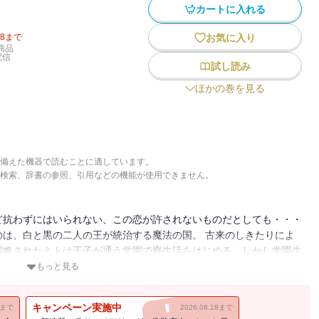
カートに入れる
18
まで
お気に入り
商品
配信
試し読み
ほかの巻を見る
備えた機器で読むことに適しています。
検索、辞書の参照、引用などの機能が使用できません。
ど抗わずにはいられない、この恋が許されないものだとしても・・・
は、白と黒の二人の王が統治する魔法の国。 古来のしきたりによ
召喚されたミトは王子が通う学園で寮生活をはじめる。しかし学園生
ておけない黒の王子・ディアンに惹かれ始める。 共に婚約者がい
もっと見る
二人。 ミトとディアンの仲に気づいたヒールは不穏な動きを見せ
う禁断の恋。ミトが最後に選ぶ「運命」とは―
キャンペーン実施中
11まで
2026.08.18まで