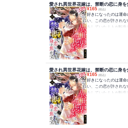
の仲に気づいたヒール
愛され異世界花嫁は、禁断の恋に身を焦
¥
165
ら反逆罪になってしま
(税込)
好きになったのは運命
は―
い、この恋が許されな
をしていたミトが転生
法の国。 古来のしき
て異世界召喚されたミ
しかし学園生活を送る
ない黒の王子・ディア
場でありながら、心を
の仲に気づいたヒール
愛され異世界花嫁は、禁断の恋に身を焦
ら反逆罪になってしま
¥
165
(税込)
は―
好きになったのは運命
い、この恋が許されな
をしていたミトが転生
法の国。 古来のしき
て異世界召喚されたミ
しかし学園生活を送る
ない黒の王子・ディア
場でありながら、心を