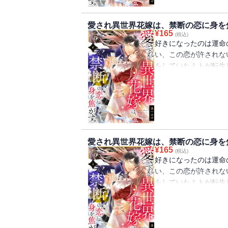
場でありながら、心を
の仲に気づいたヒール
愛され異世界花嫁は、禁断の恋に身を焦
ら反逆罪になってしま
¥
165
(税込)
は―
好きになったのは運命
い、この恋が許されな
をしていたミトが転生
法の国。 古来のしき
て異世界召喚されたミ
しかし学園生活を送る
ない黒の王子・ディア
場でありながら、心を
の仲に気づいたヒール
愛され異世界花嫁は、禁断の恋に身を焦
ら反逆罪になってしま
¥
165
(税込)
は―
好きになったのは運命
い、この恋が許されな
をしていたミトが転生
法の国。 古来のしき
て異世界召喚されたミ
しかし学園生活を送る
ない黒の王子・ディア