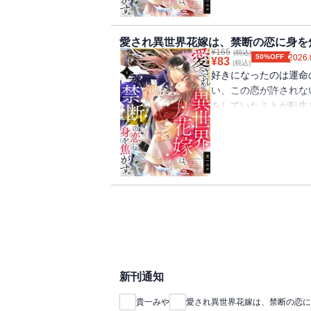
場でありながら、心を
の仲に気づいたヒール
愛され異世界花嫁は、禁断の恋に身を焦
ら反逆罪になってしま
¥
165
(税込)
50%OFF
2026.
は―
¥
83
(税込)
好きになったのは運命
い、この恋が許されな
をしていたミトが転生
法の国。 古来のしき
て異世界召喚されたミ
しかし学園生活を送る
ない黒の王子・ディア
場でありながら、心を
の仲に気づいたヒール
ら反逆罪になってしま
は―
新刊通知
貴一みや
愛され異世界花嫁は、禁断の恋に