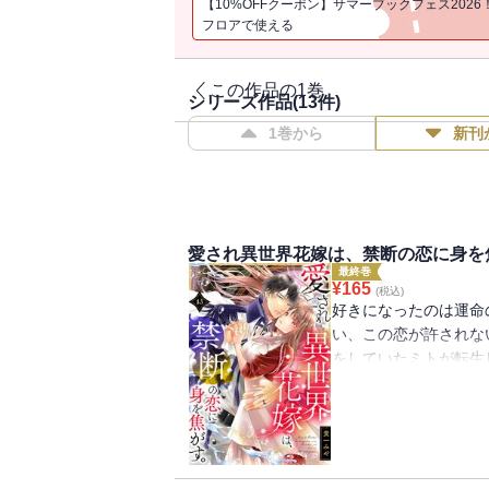
【10%OFFクーポン】サマーブックフェス2026
フロアで使える
この作品の1巻
シリーズ作品(
13
件)
1巻から
新刊
愛され異世界花嫁は、禁断の恋に身を焦
最終巻
¥
165
(税込)
好きになったのは運命
い、この恋が許されな
をしていたミトが転生
法の国。 古来のしき
て異世界召喚されたミ
しかし学園生活を送る
ない黒の王子・ディア
場でありながら、心を