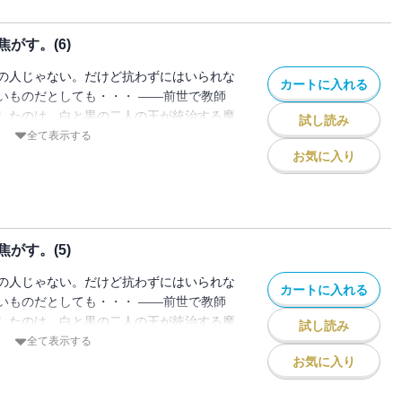
通じ合わせていく二人。 ミトとディアン
は不穏な動きを見せ始め・・・ 知られた
がす。(6)
う禁断の恋。ミトが最後に選ぶ「運命」と
の人じゃない。だけど抗わずにはいられな
カートに入れる
いものだとしても・・・ ――前世で教師
したのは、白と黒の二人の王が統治する魔
試し読み
たりにより、白の王子・ヒールの花嫁とし
全て表示する
トは王子が通う学園で寮生活をはじめる。
お気に入り
なかで、ひねくれていてどこか放っておけ
ンに惹かれ始める。 共に婚約者がいる立
通じ合わせていく二人。 ミトとディアン
は不穏な動きを見せ始め・・・ 知られた
がす。(5)
う禁断の恋。ミトが最後に選ぶ「運命」と
の人じゃない。だけど抗わずにはいられな
カートに入れる
いものだとしても・・・ ――前世で教師
したのは、白と黒の二人の王が統治する魔
試し読み
たりにより、白の王子・ヒールの花嫁とし
全て表示する
トは王子が通う学園で寮生活をはじめる。
お気に入り
なかで、ひねくれていてどこか放っておけ
ンに惹かれ始める。 共に婚約者がいる立