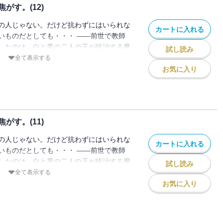
は不穏な動きを見せ始め・・・ 知られた
がす。(12)
う禁断の恋。ミトが最後に選ぶ「運命」と
の人じゃない。だけど抗わずにはいられな
カートに入れる
いものだとしても・・・ ――前世で教師
したのは、白と黒の二人の王が統治する魔
試し読み
たりにより、白の王子・ヒールの花嫁とし
全て表示する
トは王子が通う学園で寮生活をはじめる。
お気に入り
なかで、ひねくれていてどこか放っておけ
ンに惹かれ始める。 共に婚約者がいる立
通じ合わせていく二人。 ミトとディアン
は不穏な動きを見せ始め・・・ 知られた
がす。(11)
う禁断の恋。ミトが最後に選ぶ「運命」と
の人じゃない。だけど抗わずにはいられな
カートに入れる
いものだとしても・・・ ――前世で教師
したのは、白と黒の二人の王が統治する魔
試し読み
たりにより、白の王子・ヒールの花嫁とし
全て表示する
トは王子が通う学園で寮生活をはじめる。
お気に入り
なかで、ひねくれていてどこか放っておけ
ンに惹かれ始める。 共に婚約者がいる立
通じ合わせていく二人。 ミトとディアン