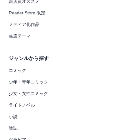
書店員オススメ
Reader Store 限定
メディア化作品
厳選テーマ
ジャンルから探す
コミック
少年・青年コミック
少女・女性コミック
ライトノベル
小説
雑誌
グラビア