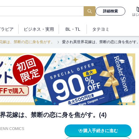
詳細検索
はじ
グラビア
ビジネス
・実用
BL・TL
タテヨミ
花嫁は、禁断の恋に身を焦がす。
愛され異世界花嫁は、禁断の恋に身を焦がす。(
界花嫁は、禁断の恋に身を焦がす。(4)
LENN COMICS
購入手続きに進む