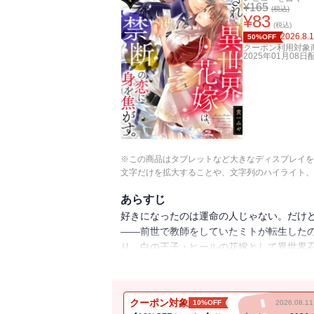
¥
165
(税込)
¥
83
(税込)
2026.8.
50%OFF
クーポン利用対象
2025年01月08日
※この商品はタブレットなど大きなディスプレイを
文字だけを拡大することや、文字列のハイライト、
あらすじ
好きになったのは運命の人じゃない。だけ
――前世で教師をしていたミトが転生したの
り、白の王子・ヒールの花嫁として異世界
活を送るなかで、ひねくれていてどこか放っ
る立場でありながら、心を通じ合わせていく
始め・・・ 知られたら反逆罪になってしま
クーポン対象
10%OFF
2026.08.