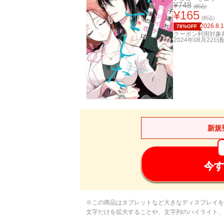
¥
748
(税込)
¥
165
(税込)
2026.8.
78%OFF
クーポン利用対象
2024年08月22日
新規
今す
※この商品はタブレットなど大きなディスプレイを
文字だけを拡大することや、文字列のハイライト、