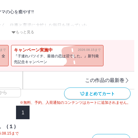
マの心を癒やす!!
なく、仕事と育児に大忙しな毎日を送っていた。
たのは、
もっと見る
でちょっとクズ。
キャンペーン実施中
11まで
2026.08.15まで
。
！全
『子連れバツイチ、最後の恋は沼でした。』新刊発
売記念キャンペーン
話掲載分）
この作品の最新巻
から
まとめてカート
※無料、予約、入荷通知のコンテンツはカートに追加されません。
1
。（１）
.08.15
まで