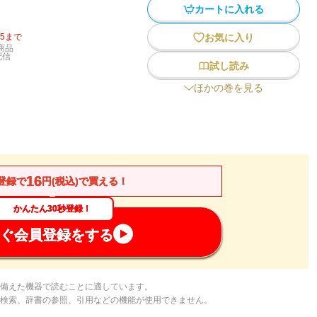
カートに入れる
15
まで
お気に入り
商品
配信
試し読み
ほかの巻を見る
16
登録で
円(税込)で買える！
かんたん30秒登録！
ぐ会員登録をする
備えた機器で読むことに適しています。
検索、辞書の参照、引用などの機能が使用できません。