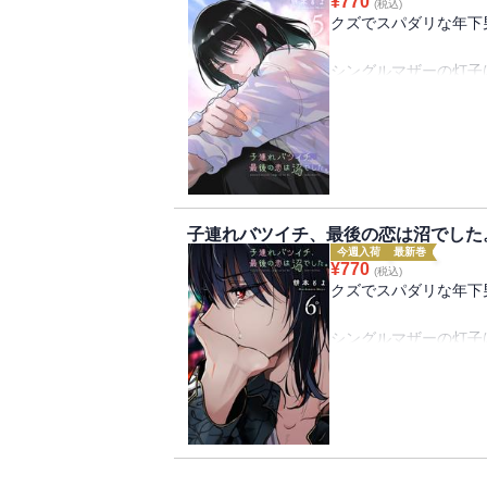
¥
770
(税込)
クズでスパダリな年下
シングルマザーの灯子
忙しな毎日を送ってい
ある日、過労で倒れて
隣の部屋に住む男子大
彼はイケメンスペック
男嫌いな灯子の最後の
子連れバツイチ、最後の恋は沼でした
今週入荷
最新巻
¥
770
(税込)
クズでスパダリな年下
シングルマザーの灯子
忙しな毎日を送ってい
ある日、過労で倒れて
隣の部屋に住む男子大
彼はイケメンスペック
男嫌いな灯子の最後の