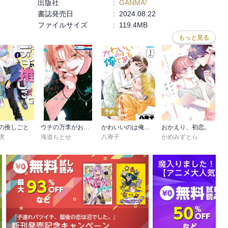
出版社
:
GANMA!
書誌発売日
:
2024.08.22
ファイルサイズ
:
119.4MB
もっと見る
予約
の推しごと
ウチの万李がお世話になります
かわいいのは俺である
おかえり、初恋。
虎
海道ちとせ
八寿子
かめみずとら