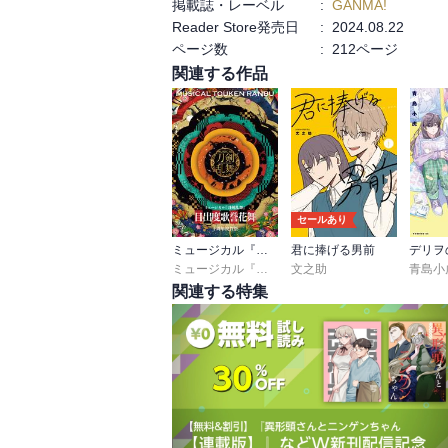
掲載誌・レーベル
:
GANMA!
Reader Store発売日
:
2024.08.22
ページ数
:
212ページ
関連する作品
セールあり
ミュージカル『刀剣乱舞』 目出度歌誉花舞 十周年祝賀祭 パンフレット【電子版】
君に捧げる男前
デリヲ
ミュージカル『刀剣乱舞』製作委員会
文之助
青島小
関連する特集