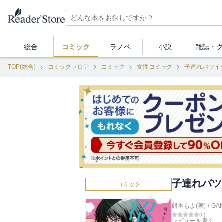
総合
コミック
ラノベ
小説
雑誌・
TOP(総合)
コミックフロア
コミック
女性コミック
子連れバツイ
子連れバツ
コミック
餅本もよ(著)
/
GA
(
0
)
レビューを書く