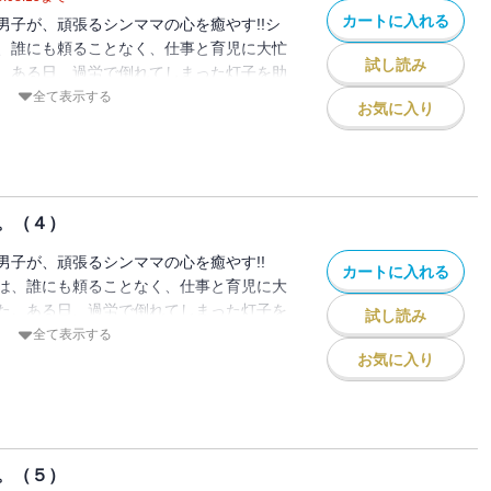
カートに入れる
男子が、頑張るシンママの心を癒やす!!シ
、誰にも頼ることなく、仕事と育児に大忙
試し読み
。ある日、過労で倒れてしまった灯子を助
住む男子大学生だった。彼はイケメンスペ
全て表示する
お気に入り
性でちょっとクズ。男嫌いな灯子の最後の
話題のラブコメ第3巻!!（初出：
載分）
。（４）
男子が、頑張るシンママの心を癒やす!!
カートに入れる
は、誰にも頼ることなく、仕事と育児に大
た。ある日、過労で倒れてしまった灯子を
試し読み
に住む男子大学生だった。彼はイケメンス
全て表示する
属性でちょっとクズ。男嫌いな灯子の最後
お気に入り
─。
。（５）