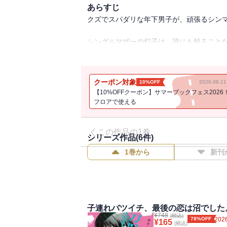
あらすじ
クズでスパダリな年下男子が、頑張るシンマ
シングルマザーの灯子は、誰にも頼ること
ある日、過労で倒れてしまった灯子を助け
隣の部屋に住む男子大学生だった。
彼はイケメンスペック最強のスパダリ属性
クーポン対象
10%OFF
2026.08.
男嫌いな灯子の最後の恋が始まりそうで──
【10%OFFクーポン】サマーブックフェス2026
話題のラブコメ第1巻!!
フロアで使える
（著者名：餅本もよ/初出：GANMA!1～10
この作品の1巻
シリーズ作品(
6
件)
1巻から
新刊
子連れバツイチ、最後の恋は沼でした
¥
748
(税込)
78%OFF
2026
¥
165
(税込)