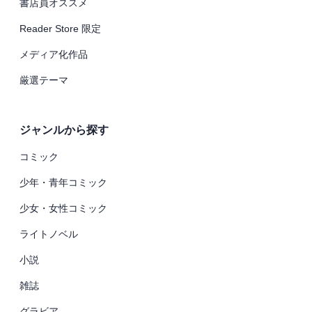
書店員オススメ
Reader Store 限定
メディア化作品
厳選テーマ
ジャンルから探す
コミック
少年・青年コミック
少女・女性コミック
ライトノベル
小説
雑誌
グラビア