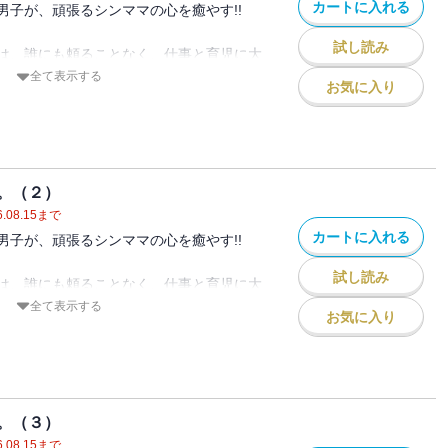
カートに入れる
男子が、頑張るシンママの心を癒やす!!
試し読み
は、誰にも頼ることなく、仕事と育児に大
た。
全て表示する
お気に入り
しまった灯子を助けたのは、
学生だった。
最強のスパダリ属性でちょっとクズ。
恋が始まりそうで──。
。（２）
：GANMA!1～10話掲載分）
.08.15
まで
カートに入れる
男子が、頑張るシンママの心を癒やす!!
試し読み
は、誰にも頼ることなく、仕事と育児に大
た。
全て表示する
お気に入り
しまった灯子を助けたのは、
学生だった。
最強のスパダリ属性でちょっとクズ。
恋が始まりそうで──。（著者名：餅本も
11～20話掲載分）※電子書籍限定描き下ろし
。（３）
.08.15
まで