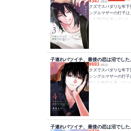
¥
347
(税込)
クズでスパダリな年下
ングルマザーの灯子は
しな毎日を送っていた
けたのは、隣の部屋に
ック最強のスパダリ属
恋が始まりそうで──。
GANMA!21～32話掲
子連れバツイチ、最後の恋は沼でした
¥
693
(税込)
クズでスパダリな年下
シングルマザーの灯子
忙しな毎日を送ってい
助けたのは、隣の部屋
ペック最強のスパダリ
の恋が始まりそうで─
子連れバツイチ、最後の恋は沼でした