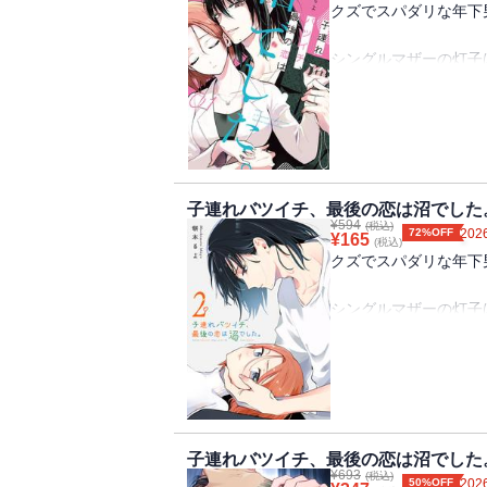
クズでスパダリな年下
シングルマザーの灯子
忙しな毎日を送ってい
ある日、過労で倒れて
隣の部屋に住む男子大
彼はイケメンスペック
男嫌いな灯子の最後の
話題のラブコメ第1巻!!
子連れバツイチ、最後の恋は沼でした
¥
594
（著者名：餅本もよ/初出
(税込)
72%OFF
2026
¥
165
(税込)
クズでスパダリな年下
シングルマザーの灯子
忙しな毎日を送ってい
ある日、過労で倒れて
隣の部屋に住む男子大
彼はイケメンスペック
男嫌いな灯子の最後の
よ/初出：GANMA!
子連れバツイチ、最後の恋は沼でした
¥
693
収録
(税込)
50%OFF
2026