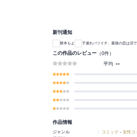
新刊通知
餅本もよ
子連れバツイチ、最後の恋は沼で
この作品のレビュー
（
0
件）
--
平均
作品情報
ジャンル
:
コミック
-
女性コ