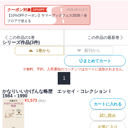
小説も五編収める．
クーポン対象
10%OFF
2026.08.11まで
【10%OFFクーポン】サマーブックフェス2026！全
フロアで使える
この作品の1巻
この作品の最新巻
シリーズ作品(
3
件)
1巻から
新刊から
まとめてカート
※無料、予約、入荷通知のコンテンツはカートに追加されません。
1
かなりいいかげんな略歴 エッセイ・コレクションⅠ
1984－1990
¥
1,573
(税込)
カートに入れる
試し読み
お気に入り