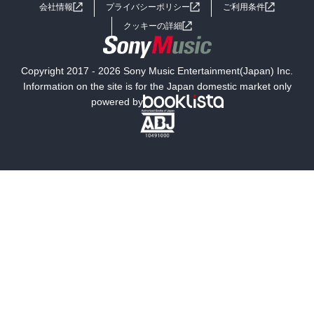
会社情報
プライバシーポリシー
ご利用条件
女子向けラノベ
小説
利用規約
クッキーの詳細
国内小説
海外小説
Copyright 2017 - 2026 Sony Music Entertainment(Japan) Inc.
ミステリー
SF
Information on the site is for the Japan domestic market only
powered by
歴史・時代小説
文学
雑誌
グラビア写真集
ボーイズラブ
ティーンズラブ
人文・思想・歴史
社会・政治・法律
ビジネス・経済
サイエンス・テクノロジー
コンピュータ・情報
くらし・家庭
料理・酒
ファッション・美容・ダイエット