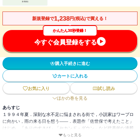
1,238
新規登録で
円(税込)で買える！
かんたん30秒登録！
今すぐ会員登録をする
購入手続きに進む
カートに入れる
お気に入り
試し読み
ほかの巻を見る
あらすじ
１９９４年夏．深刻な水不足に悩まされる街で，小説家はワープロ
に向かい，雨の来る日を想う――．表題作「佐世保で考えたこと」
はじめ，「ありのすさび」「セカンド・ダウン」など代表的な連載
エッセイ群を収録．「十七歳」「叔父さんの恋」など，美しい短編
もっと見る