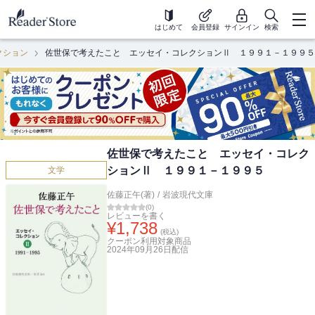
はじめて
会員登録
サインイン
検索
クション
佐世保で考えたこと エッセイ・コレクションⅡ １９９１－１９９５
佐世保で考えたこと エッセイ・コレク
ションⅡ １９９１－１９９５
文学
佐藤正午(著)
/
岩波現代文庫
(
0
)
レビューを書く
¥
1,738
(税込)
クーポン利用対象商品
2024年09月26日
配信