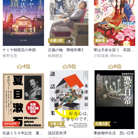
今週入荷
最終巻
ナミヤ雑貨店の奇蹟
正義の枷 降格刑事2
華は天命を謳う 莉国後宮女医伝 五
東野圭吾
松嶋智左
小田菜摘
,
Minoru
4
位
5
位
6
位
93%OFF
今週入荷
今週入荷
生誕１５０年記念 夏目漱石 名作セット
談話室米澤
事故物件生活 恐い日常