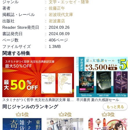
ジャンル
:
文学
-
エッセイ・随筆
著者
:
佐藤正午
掲載誌・レーベル
:
岩波現代文庫
出版社
:
岩波書店
Reader Store発売日
:
2024.09.26
書誌発売日
:
2024.08.09
ページ数
:
406ページ
ファイルサイズ
:
1.3MB
関連する特集
スタミナがつく哲学 光文社古典新訳文庫 最大50％OFF
早川書房 夏の大感謝セール
同じジャンルのランキング
もっと見る
1
位
2
位
3
位