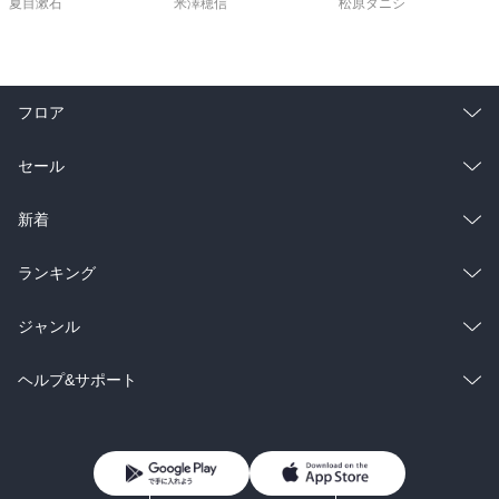
夏目漱石
米澤穂信
松原タニシ
フロア
総合
コミック
セール
ラノベ
小説
総合
コミック
新着
雑誌・グラビア
ビジネス・実用
ラノベ
小説
総合
コミック
ランキング
BL・TL
雑誌・グラビア
ビジネス・実用
ラノベ
小説
総合
コミック
ジャンル
BL・TL
雑誌・グラビア
ビジネス・実用
ラノベ
小説
コミック
男性コミック
ヘルプ&サポート
BL・TL
雑誌・グラビア
ビジネス・実用
女性コミック
コミック誌
初めての方へ
ヘルプ
BL・TL
ライトノベル
男子向けラノベ
よくあるご質問
お問い合わせ