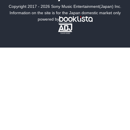
Copyright 2017 - 2026 Sony Music Entertainment(Japan) Inc.
ミステリー
SF
Information on the site is for the Japan domestic market only
powered by
歴史・時代小説
文学
雑誌
グラビア写真集
ボーイズラブ
ティーンズラブ
人文・思想・歴史
社会・政治・法律
ビジネス・経済
サイエンス・テクノロジー
コンピュータ・情報
くらし・家庭
料理・酒
ファッション・美容・ダイエット
ホビー&カルチャー
スポーツ・アウトドア