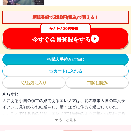
380
新規登録で
円(税込)で買える！
かんたん30秒登録！
今すぐ会員登録をする
購入手続きに進む
カートに入れる
お気に入り
試し読み
あらすじ
西にある小国の領主の娘であるエレノアは、北の軍事大国の軍人ラ
イアンに見初められ結婚をし、驚くほどに仲良く過ごしていた。
いいことではあるのだが、エレノアは毎晩のように抱かれ気絶する
ように眠る性活に少し疲れていた。
もっと見る
たまには一人寝がしたくて「しつこい人は嫌いです」と拒否してし