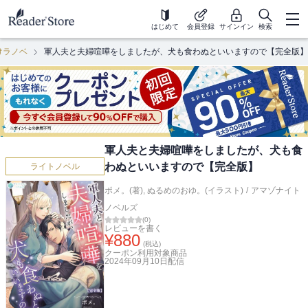
はじめて
会員登録
サインイン
検索
けラノベ
軍人夫と夫婦喧嘩をしましたが、犬も食わぬといいますので【完全版】
軍人夫と夫婦喧嘩をしましたが、犬も食
わぬといいますので【完全版】
ライトノベル
ポメ。(著)
,
ぬるめのおゆ。(イラスト)
/
アマゾナイト
ノベルズ
(
0
)
レビューを書く
¥
880
(税込)
クーポン利用対象商品
2024年09月10日
配信