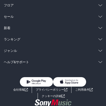
フロア
総合
コミック
セール
ラノベ
小説
総合
コミック
新着
雑誌・グラビア
ビジネス・実用
ラノベ
小説
総合
コミック
ランキング
BL・TL
雑誌・グラビア
ビジネス・実用
ラノベ
小説
総合
コミック
ジャンル
BL・TL
雑誌・グラビア
ビジネス・実用
ラノベ
小説
コミック
男性コミック
ヘルプ&サポート
BL・TL
雑誌・グラビア
ビジネス・実用
女性コミック
コミック誌
初めての方へ
ヘルプ
BL・TL
ライトノベル
男子向けラノベ
よくあるご質問
お問い合わせ
会社情報
プライバシーポリシー
ご利用条件
女子向けラノベ
小説
利用規約
クッキーの詳細
国内小説
海外小説