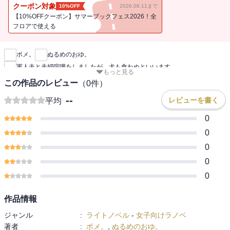
まった翌日、戦争が勃発してしまう。
クーポン対象
10%OFF
2026.08.11まで
そのまま戦地に赴いたライアンは１年以上帰ってくることがなかっ
【10%OFFクーポン】サマーブックフェス2026！全
た。
フロアで使える
新刊通知
手紙を送っても返事は来ず、二人はすれ違ってしま
う・・・・・・！？
ポメ。
ぬるめのおゆ。
相思相愛の新婚カップルは果たして初めてのすれ違いを解決できる
軍人夫と夫婦喧嘩をしましたが、犬も食わぬといいます
のかーー。
もっと見る
作者より
この作品のレビュー
（
0
件）
相思相愛だけどこじれて、でもたっぷり愛し合う過程を意識しまし
--
レビューを書く
平均
た。楽しんでいただけると幸いです。
0
『軍人夫と夫婦喧嘩をしましたが、犬も食わぬといいますので【完
0
全版】』には「前編 一、西の小国の領主の娘」～「番外編・とあ
0
る愛妻家が大失敗をした話 七、壁の完成と帰還、そして」を収録
0
0
作品情報
ジャンル
:
ライトノベル
-
女子向けラノベ
著者
:
ポメ。
,
ぬるめのおゆ。