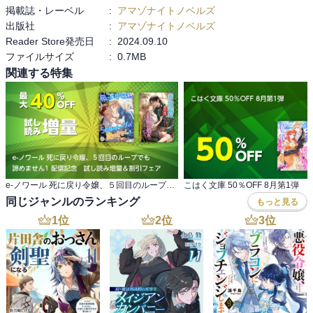
掲載誌・レーベル
:
アマゾナイトノベルズ
出版社
:
アマゾナイトノベルズ
Reader Store発売日
:
2024.09.10
ファイルサイズ
:
0.7MB
関連する特集
e-ノワール 死に戻り令嬢、５回目のループでも 諦めません1 配信記念 試し読み増量＆割引フェア
こはく文庫 50％OFF 8月第1弾
同じジャンルのランキング
もっと見る
1
位
2
位
3
位