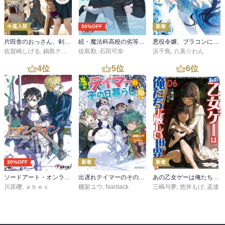
今週入荷
50%OFF
新着
片田舎のおっさん、剣聖になる 11 ～ただの田舎の剣術師範だったのに、大成した弟子たちが俺を放ってくれない件～
続・魔法科高校の劣等生 メイジアン・カンパニー(11)
悪役令嬢、ブラコンにジョブチェンジします９【電子特典付き】
佐賀崎しげる
,
鍋島テツヒロ
佐島勤
,
石田可奈
浜千鳥
,
八美☆わん
4
位
5
位
6
位
30%OFF
新着
新着
ソードアート・オンライン29 ユナイタル・リングVIII
出遅れテイマーのその日暮らし 16
あの乙女ゲーは俺たちに厳しい世界です 6
川原礫
,
ａｂｅｃ
棚架ユウ
,
Nardack
三嶋与夢
,
悠井もげ
,
孟達