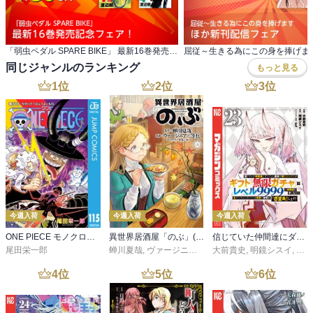
「弱虫ペダル SPARE BIKE」 最新16巻発売記念フェア！
同じジャンルのランキング
もっと見る
1
位
2
位
3
位
今週入荷
今週入荷
今週入荷
ONE PIECE モノクロ版 115
異世界居酒屋「のぶ」(22)
信じていた仲間達にダンジョン奥地で殺されかけたがギフト『無限ガチャ』でレベル９９９９の仲間達を手に入れて元パーティーメンバーと世界に復讐＆『ざまぁ！』します！（２３）
尾田栄一郎
蝉川夏哉
,
ヴァージニア二等兵
大前貴史
,
転
,
明鏡シスイ
,
ｔｅ
4
位
5
位
6
位