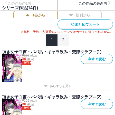
この作品の1巻
この作品の最新巻
シリーズ作品(
14
件)
1巻から
新刊から
まとめてカート
※無料、予約、入荷通知のコンテンツはカートに追加されません。
1
2
頂き女子白書～パパ活・ギャラ飲み・交際クラブ～(1)
¥
165
(税込)
¥
0
今すぐ読む
(税込)
無料
あらすじを見る
頂き女子白書～パパ活・ギャラ飲み・交際クラブ～(2)
¥
165
(税込)
¥
0
今すぐ読む
(税込)
無料