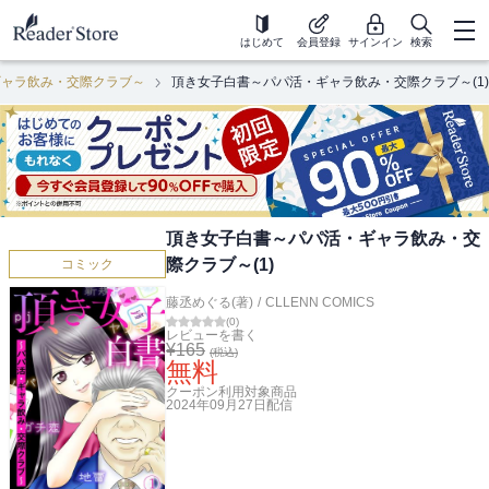
はじめて
会員登録
サインイン
検索
ギャラ飲み・交際クラブ～
頂き女子白書～パパ活・ギャラ飲み・交際クラブ～(1)
頂き女子白書～パパ活・ギャラ飲み・交
際クラブ～(1)
コミック
藤丞めぐる(著)
/
CLLENN COMICS
(
0
)
レビューを書く
¥
165
(税込)
無料
クーポン利用対象商品
2024年09月27日
配信