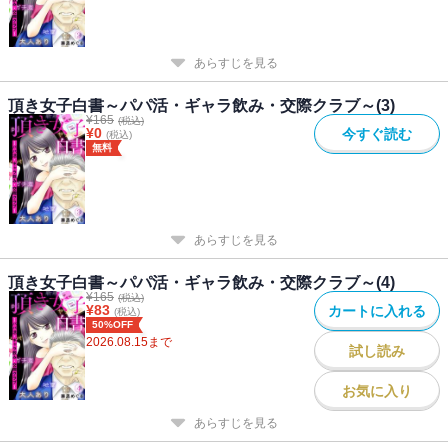
あらすじを見る
頂き女子白書～パパ活・ギャラ飲み・交際クラブ～(3)
¥
165
(税込)
¥
0
今すぐ読む
(税込)
無料
あらすじを見る
頂き女子白書～パパ活・ギャラ飲み・交際クラブ～(4)
¥
165
(税込)
¥
83
カートに入れる
(税込)
50%OFF
2026.08.15
まで
試し読み
お気に入り
あらすじを見る