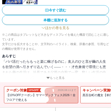
今すぐ読む
本棚に追加する
ほかの巻を見る
※この商品はタブレットなど大きなディスプレイを備えた機器で読むことに適し
ています。
文字だけを拡大することや、文字列のハイライト、検索、辞書の参照、引用など
の機能が使用できません。
あらすじ
「パパ活だったらもっと楽に稼げるのに」友人のひと言が繭の人生
を欲望の渦へ引きずり込んでいく――・・・才色兼備で環境にも恵
まれた繭の生活は、社長である父親の自殺で一変。貧しい生活の中
でも街の食堂で出会った拓馬の明るさに支えられ・・・しかしそん
もっと見る
な日々も、母親の再婚相手によってひびが入る。1日でも早く家を出
たい――大学の友人が教えてくれた“パパ活”。１回でこんなに稼げる
クーポン対象
キャンペーン実施
10%OFF
2026.08.11まで
なんてすごい。相手の人も優しいし・・・でも下心があるんだよ
【10%OFFクーポン】サマーブックフェス2026！全
黒百合町の魔女【単
ね・・・？不安を抱きつつも裕福だった頃の生活を忘れられない繭
フロアで使える
は、次々と“パパ”との約束を取りつけていく――