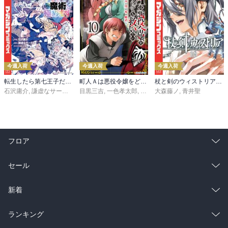
今週入荷
今週入荷
今週入荷
転生したら第七王子だったので、気ままに魔術を極めます（２４）
町人Ａは悪役令嬢をどうしても救いたい ～どぶと空と氷の姫君～１０【電子書店共通特典イラスト付】
杖と剣のウィストリア（１６）
石沢庸介
,
謙虚なサークル
,
メル。
目黒三吉
,
一色孝太郎
,
Parum
大森藤ノ
,
青井聖
フロア
総合
コミック
セール
ラノベ
小説
総合
コミック
新着
雑誌・グラビア
ビジネス・実用
ラノベ
小説
総合
コミック
ランキング