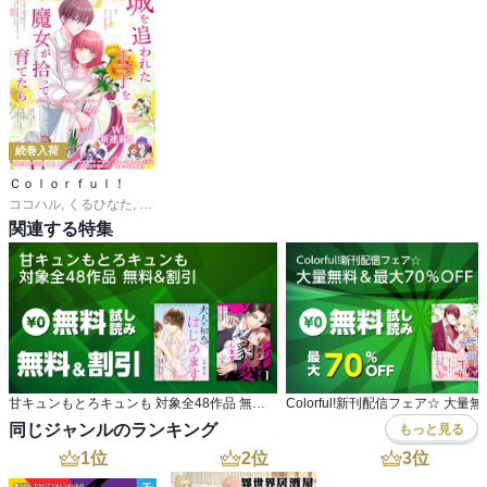
続巻入荷
Ｃｏｌｏｒｆｕｌ！
ココハル
,
くるひなた
,
春乃ミコ
,
駄犬ひろし
,
やまくだり。
,
夢旗ひつじ
,
内野タカ
関連する特集
甘キュンもとろキュンも 対象全48作品 無料&割引
同じジャンルのランキング
もっと見る
1
位
2
位
3
位