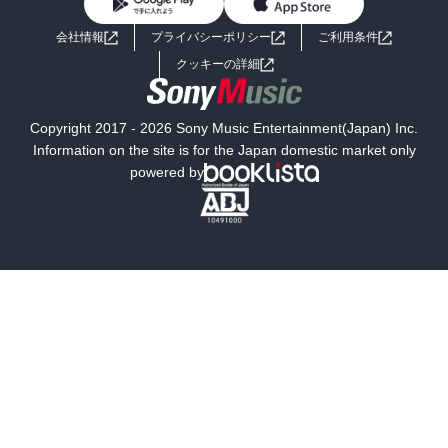
BL・TL
ライトノベル
男子向けラノベ
よくあるご質問
お問い合わせ
会社情報
プライバシーポリシー
ご利用条件
女子向けラノベ
小説
利用規約
クッキーの詳細
国内小説
海外小説
Copyright 2017 - 2026 Sony Music Entertainment(Japan) Inc.
ミステリー
SF
Information on the site is for the Japan domestic market only
powered by
歴史・時代小説
文学
雑誌
グラビア写真集
ボーイズラブ
ティーンズラブ
人文・思想・歴史
社会・政治・法律
ビジネス・経済
サイエンス・テクノロジー
コンピュータ・情報
くらし・家庭