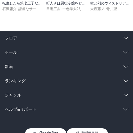
転生したら第七王子だったので、気ままに魔術を極めます（２４）
町人Ａは悪役令嬢をどうしても救いたい ～どぶと空と氷の姫君～１０【電子書店共通特典イラスト付】
杖と剣のウィストリア（１６）
石沢庸介
,
謙虚なサークル
,
メル。
目黒三吉
,
一色孝太郎
,
Parum
大森藤ノ
,
青井聖
フロア
総合
コミック
セール
ラノベ
小説
総合
コミック
新着
雑誌・グラビア
ビジネス・実用
ラノベ
小説
総合
コミック
ランキング
BL・TL
雑誌・グラビア
ビジネス・実用
ラノベ
小説
総合
コミック
ジャンル
BL・TL
雑誌・グラビア
ビジネス・実用
ラノベ
小説
コミック
男性コミック
ヘルプ&サポート
BL・TL
雑誌・グラビア
ビジネス・実用
女性コミック
コミック誌
初めての方へ
ヘルプ