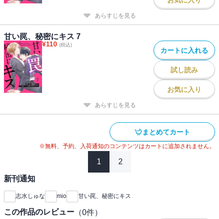
あらすじを見る
甘い罠、秘密にキス 7
¥
110
(税込)
カートに入れる
試し読み
お気に入り
あらすじを見る
まとめてカート
※無料、予約、入荷通知のコンテンツはカートに追加されません。
1
2
新刊通知
志水しゅな
mio
甘い罠、秘密にキス
この作品のレビュー
（
0
件）