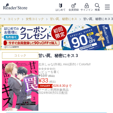
はじめて
会員登録
サインイン
検索
ア
コミック
女性コミック
甘い罠、秘密にキス
甘い罠、秘密にキス 3
甘い罠、秘密にキス 3
コミック
志水しゅな(作画)
,
mio(原作)
/
Colorful!
(
0
)
レビューを書く
¥
110
(税込)
¥
33
(税込)
2026.8.30
まで
70%OFF
クーポン利用対象商品
2024年08月01日
配信