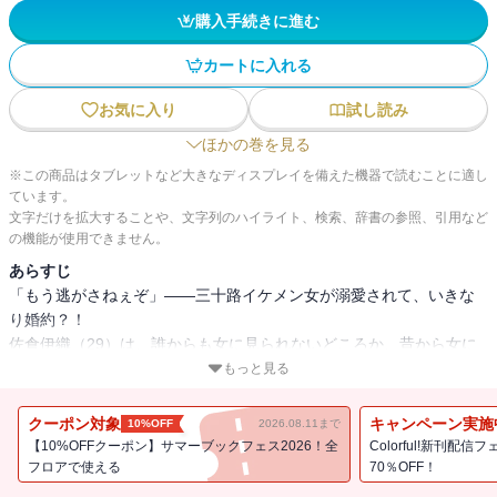
購入手続きに進む
カートに入れる
お気に入り
試し読み
ほかの巻を見る
※この商品はタブレットなど大きなディスプレイを備えた機器で読むことに適し
ています。
文字だけを拡大することや、文字列のハイライト、検索、辞書の参照、引用など
の機能が使用できません。
あらすじ
「もう逃がさねぇぞ」――三十路イケメン女が溺愛されて、いきな
り婚約？！
佐倉伊織（29）は、誰からも女に見られないどころか、昔から女に
モテまくる。過去に異性とお付き合いした経験もたった1回のみ。そ
もっと見る
んな中、その原因を作ったひとりでもある“あの男”が社内異動してき
た。幼い頃から意地の悪い男で掴みどころがなく、目が合えば喧嘩
クーポン対象
キャンペーン実施
10%OFF
2026.08.11まで
していた。だから当然この男にも女として見られていない、はずだ
【10%OFFクーポン】サマーブックフェス2026！全
Colorful!新刊配
ったのに。「俺は胸より尻派」「俺はお前が好きだけど」トラウマ
フロアで使える
70％OFF！
を抱えたイケメン女×自称一途の意地悪男の社内溺愛ラブストーリ