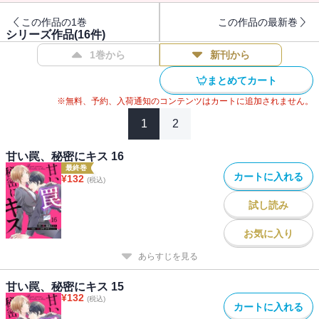
ー。
この作品の1巻
この作品の最新巻
シリーズ作品(
16
件)
1巻から
新刊から
まとめてカート
※無料、予約、入荷通知のコンテンツはカートに追加されません。
1
2
甘い罠、秘密にキス 16
最終巻
カートに入れる
¥
132
(税込)
試し読み
お気に入り
あらすじを見る
甘い罠、秘密にキス 15
¥
132
(税込)
カートに入れる