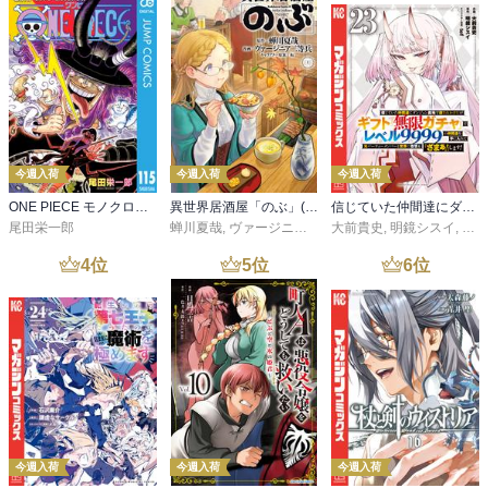
今週入荷
今週入荷
今週入荷
ONE PIECE モノクロ版 115
異世界居酒屋「のぶ」(22)
信じていた仲間達にダンジョン奥地で殺されかけたがギフト『無限ガチャ』でレベル９９９９の仲間達を手に入れて元パーティーメンバーと世界に復讐＆『ざまぁ！』します！（２３）
尾田栄一郎
蝉川夏哉
,
ヴァージニア二等兵
大前貴史
,
転
,
明鏡シスイ
,
ｔｅ
4
位
5
位
6
位
今週入荷
今週入荷
今週入荷