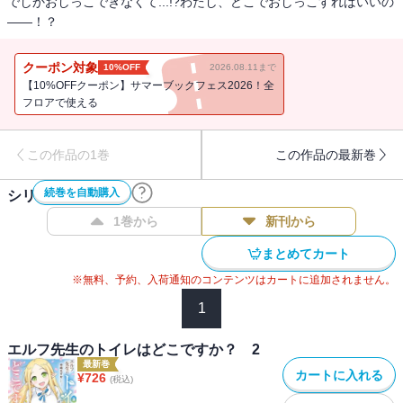
でしかおしっこできなくて...!?わたし、どこでおしっこすればいいの
――！？
クーポン対象
10%OFF
2026.08.11まで
【10%OFFクーポン】サマーブックフェス2026！全
フロアで使える
この作品の1巻
この作品の最新巻
続巻を自動購入
シリーズ作品(
2
件)
1巻から
新刊から
まとめてカート
※無料、予約、入荷通知のコンテンツはカートに追加されません。
1
エルフ先生のトイレはどこですか？ 2
最新巻
カートに入れる
¥
726
(税込)