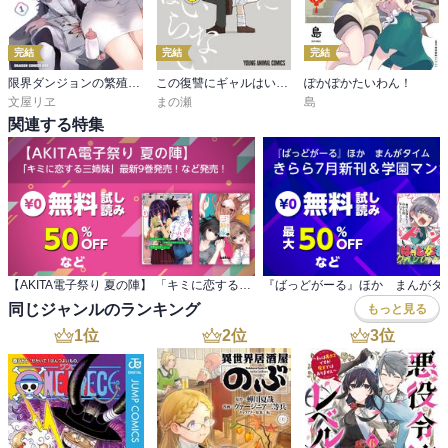
完結
完結
完結
限界ダンジョンの繁殖事情
この復讐にギャルはいらない
ぽかぽかたいわん！
文屋リヱ
まの瀬
島
関連する特集
【AKITA電子祭り 夏の陣】 「キミに恋する三姉妹」最新9巻発売！など発売！
同じジャンルのランキング
もっと見る
1
位
2
位
3
位