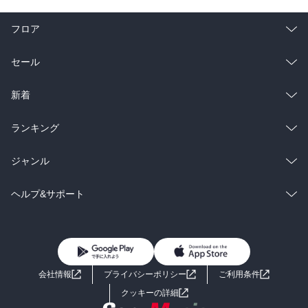
フロア
総合
コミック
セール
ラノベ
小説
総合
コミック
新着
雑誌・グラビア
ビジネス・実用
ラノベ
小説
総合
コミック
ランキング
BL・TL
雑誌・グラビア
ビジネス・実用
ラノベ
小説
総合
コミック
ジャンル
BL・TL
雑誌・グラビア
ビジネス・実用
ラノベ
小説
コミック
男性コミック
ヘルプ&サポート
BL・TL
雑誌・グラビア
ビジネス・実用
女性コミック
コミック誌
初めての方へ
ヘルプ
BL・TL
ライトノベル
男子向けラノベ
よくあるご質問
お問い合わせ
会社情報
プライバシーポリシー
ご利用条件
女子向けラノベ
小説
利用規約
クッキーの詳細