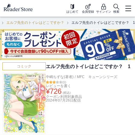
はじめて
会員登録
サインイン
検索
エルフ先生のトイレはどこですか？
エルフ先生のトイレはどこですか？ 1
エルフ先生のトイレはどこですか？ 1
コミック
中嶋ちずな(著者)
/
MFC キューンシリーズ
(
1
)
レビューを書く
¥
726
(税込)
クーポン利用対象商品
2024年07月26日
配信