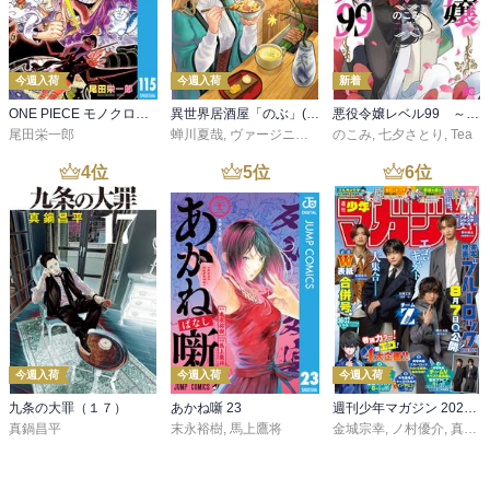
今週入荷
今週入荷
新着
ONE PIECE モノクロ版 115
異世界居酒屋「のぶ」(22)
悪役令嬢レベル99 ～私は裏ボスですが魔王ではありません～ その６
尾田栄一郎
蝉川夏哉
,
ヴァージニア二等兵
のこみ
,
転
,
七夕さとり
,
Tea
4
位
5
位
6
位
今週入荷
今週入荷
今週入荷
九条の大罪（１７）
あかね噺 23
週刊少年マガジン 2026年36・37号[2026年8月5日発売]
真鍋昌平
末永裕樹
,
馬上鷹将
金城宗幸
,
ノ村優介
,
真島ヒロ