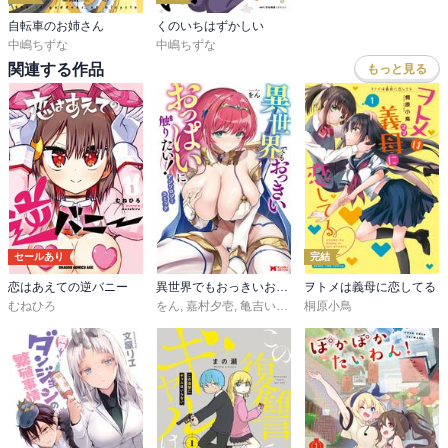
自転車のお姉さん
くのいちはずかしい
中嶋ちずな
中嶋ちずな
関連する作品
もっと見る
セールあり
完結
恋はあえての逆バニー
異世界でもおっきいおっぱいに触りたい！アンソロジーコミック
ヲトメは義母に恋してる
むねひろ
をん
,
嘉村夕壱
,
亀吉いちこ
,
桐原小鳥
小菅野テント
,
鈴音れな
,