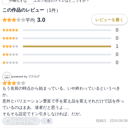
中嶋ちずな
エルフ先生のトイレはどこですか？
この作品のレビュー
（
1
件）
3.0
レビューを書く
平均
0
0
1
0
0
powered by ブクログ
もう名前の時点から始まっている。いや終わっているというべき
か。

意外とバリエーション豊富で手を変え品を変えそれだけで話を作っ
ているのはまあ、達者だと思うよ…。

そもそも設定でドン引きしなければ、だが。
ブクログレビューは
投稿日
:
2024.08.08
0
いいねできません