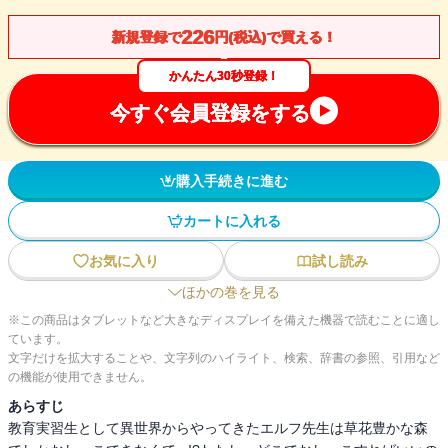
226
新規登録で
円(税込)で買える！
かんたん30秒登録！
今すぐ会員登録をする
購入手続きに進む
カートに入れる
お気に入り
試し読み
ほかの巻を見る
※この商品はタブレットなど大きなディスプレイを備えた機器で読むことに適し
ています。
文字だけを拡大することや、文字列のハイライト、検索、辞書の参照、引用など
の機能が使用できません。
あらすじ
教育実習生として異世界からやってきたエルフ先生は草花豊かな森