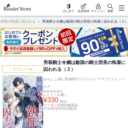
はじめて
会員登録
サインイン
検索
士団長の執着に囚われる
男装騎士令嬢は敵国の騎士団長の執着に囚われる（２）
男装騎士令嬢は敵国の騎士団長の執着に
囚われる（２）
ライトノベル
みちょこ(著)
,
青城硝子(イラスト)
/
アマゾナイトノベ
ルズ
(
0
)
レビューを書く
¥
330
(税込)
クーポン利用対象商品
2024年08月06日
配信