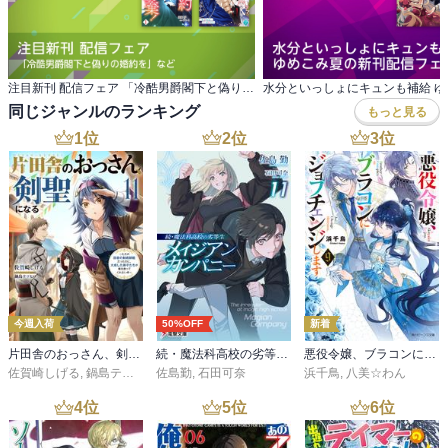
注目新刊 配信フェア 「冷酷男爵閣下と偽りの婚約を」など
同じジャンルのランキング
もっと見る
1
位
2
位
3
位
今週入荷
50%OFF
新着
片田舎のおっさん、剣聖になる 11 ～ただの田舎の剣術師範だったのに、大成した弟子たちが俺を放ってくれない件～
続・魔法科高校の劣等生 メイジアン・カンパニー(11)
悪役令嬢、ブラコンにジョブチェンジします９【電子特典付き】
佐賀崎しげる
,
鍋島テツヒロ
佐島勤
,
石田可奈
浜千鳥
,
八美☆わん
4
位
5
位
6
位