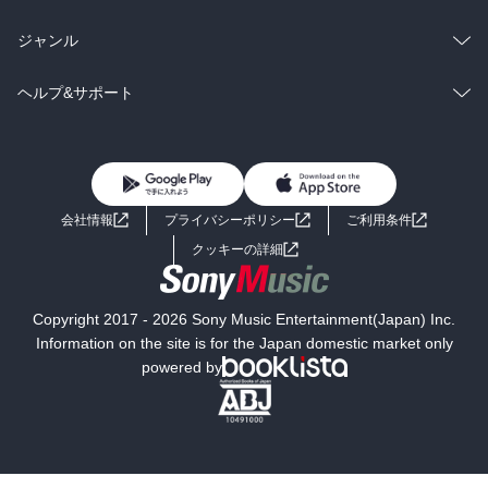
BL・TL
雑誌・グラビア
ビジネス・実用
ラノベ
小説
総合
コミック
ジャンル
BL・TL
雑誌・グラビア
ビジネス・実用
ラノベ
小説
コミック
男性コミック
ヘルプ&サポート
BL・TL
雑誌・グラビア
ビジネス・実用
女性コミック
コミック誌
初めての方へ
ヘルプ
BL・TL
ライトノベル
男子向けラノベ
よくあるご質問
お問い合わせ
会社情報
プライバシーポリシー
ご利用条件
女子向けラノベ
小説
利用規約
クッキーの詳細
国内小説
海外小説
Copyright 2017 - 2026 Sony Music Entertainment(Japan) Inc.
ミステリー
SF
Information on the site is for the Japan domestic market only
powered by
歴史・時代小説
文学
雑誌
グラビア写真集