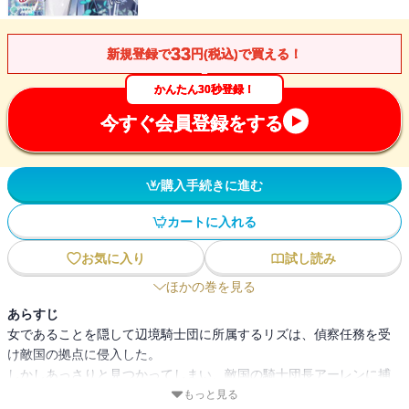
33
新規登録で
円(税込)で買える！
かんたん30秒登録！
今すぐ会員登録をする
購入手続きに進む
カートに入れる
お気に入り
試し読み
ほかの巻を見る
あらすじ
女であることを隠して辺境騎士団に所属するリズは、偵察任務を受
け敵国の拠点に侵入した。
しかしあっさりと見つかってしまい、敵国の騎士団長アーレンに捕
らえられてしまう。
もっと見る