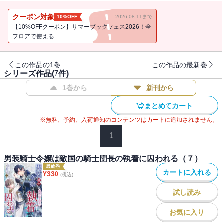
冷酷無情で捕まった人間は拷問され惨殺されるという噂を持つアー
レンに、恐ろしい拷問を受けるくらいならばと自ら死を選ぼうとし
クーポン対象
10%OFF
2026.08.11まで
たリズだったが、なぜかベッドに引きずり込まれ、体を暴かれてし
【10%OFFクーポン】サマーブックフェス2026！全
まう。
フロアで使える
さらにアーレンはリズを殺さずに、王都に連れて帰ると言い出す。
どうにか逃げようと模索するリズだったが、垣間見えるアーレンの
この作品の1巻
この作品の最新巻
優しさに、彼女の心と身体は次第に囚われていく・・・・・・。
シリーズ作品(
7
件)
1巻から
新刊から
『男装騎士令嬢は敵国の騎士団長の執着に囚われる（２）』には
「第二章」（後半）～「第三章」までを収録
まとめてカート
※無料、予約、入荷通知のコンテンツはカートに追加されません。
1
男装騎士令嬢は敵国の騎士団長の執着に囚われる（７）
最終巻
カートに入れる
¥
330
(税込)
試し読み
お気に入り