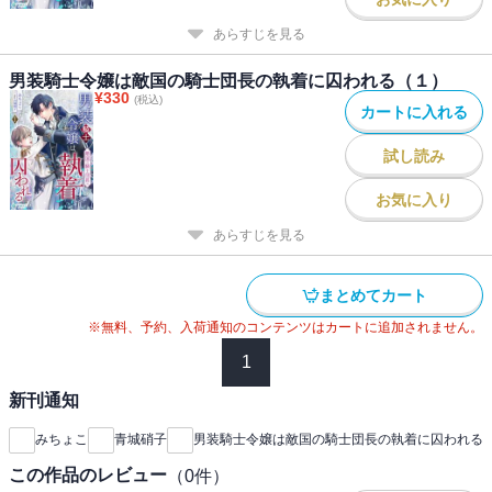
あらすじを見る
男装騎士令嬢は敵国の騎士団長の執着に囚われる（１）
¥
330
(税込)
カートに入れる
試し読み
お気に入り
あらすじを見る
まとめてカート
※無料、予約、入荷通知のコンテンツはカートに追加されません。
1
新刊通知
みちょこ
青城硝子
男装騎士令嬢は敵国の騎士団長の執着に囚われる
この作品のレビュー
（
0
件）