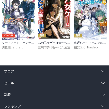
30%OFF
新着
新着
ソードアート・オンライン29 ユナイタル・リングVIII
あの乙女ゲーは俺たちに厳しい世界です 6
出遅れテイマーのその日暮らし 16
川原礫
,
ａｂｅｃ
三嶋与夢
,
悠井もげ
,
孟達
棚架ユウ
,
Nardack
フロア
総合
コミック
セール
ラノベ
小説
総合
コミック
新着
雑誌・グラビア
ビジネス・実用
ラノベ
小説
総合
コミック
ランキング