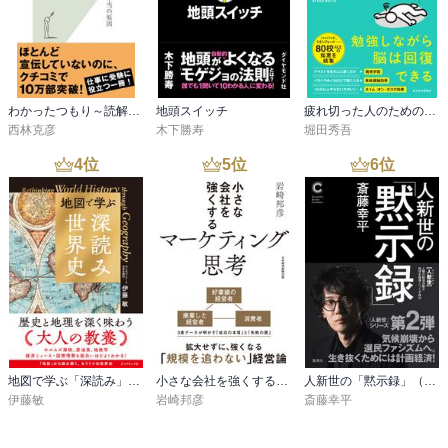
わかったつもり～読解力がつかない本当の原因～
地頭スイッチ
疲れ切った人のための勉強法
西林克彦
木下勝寿
堀田秀吾
4
位
5
位
6
位
地図で学ぶ「深読み」世界史
小さな会社を強くするマーケティング思考
人新世の「黙示録」（集英社シリーズ・コモン）
伊藤敏
岩崎邦彦
斎藤幸平