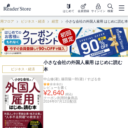
はじめて
会員登録
サインイン
検索
実用フロア
ビジネス・経済
経営
小さな会社の外国人雇用 はじめに読む本
小さな会社の外国人雇用 はじめに読む
本
ビジネス・経済
中山修(著)
,
篠田陽一郎(著)
/
すばる舎
(
1
)
レビューを書く
¥
2,640
(税込)
クーポン利用対象商品
2024年07月12日
配信