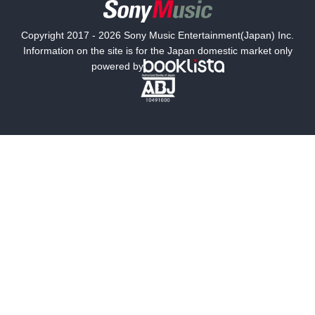
国内小説
海外小説
Copyright 2017 - 2026 Sony Music Entertainment(Japan) Inc.
ミステリー
SF
Information on the site is for the Japan domestic market only
powered by
歴史・時代小説
文学
雑誌
グラビア写真集
ボーイズラブ
ティーンズラブ
人文・思想・歴史
社会・政治・法律
ビジネス・経済
サイエンス・テクノロジー
コンピュータ・情報
くらし・家庭
料理・酒
ファッション・美容・ダイエット
ホビー&カルチャー
スポーツ・アウトドア