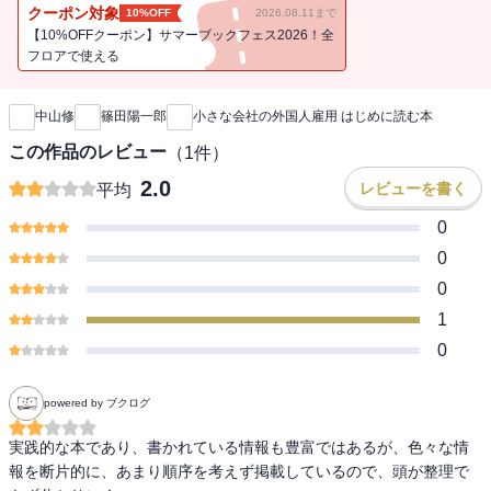
人材を確保すること自体がむずかしくなってきています。そんな人
クーポン対象
10%OFF
2026.08.11まで
手不足問題の救世主になるのが外国人材の存在です。外国人を雇用
【10%OFFクーポン】サマーブックフェス2026！全
することは単なる人手不足の解消だけでなく、インバウンド需要へ
フロアで使える
新刊通知
の対応や社内労務管理の見直し、多様性社会への適応などさまざま
な好影響をもたらします。本書では、まったくはじめての外国人雇
中山修
篠田陽一郎
小さな会社の外国人雇用 はじめに読む本
用でも、採用のやり方から、外国人社員への対応、失踪問題の対応
方法などをわかりやすく解説しています。これから少子高齢化がま
この作品のレビュー
（
1
件）
すます加速していくなか、会社が永続していくうえで外国人の雇用
2.0
レビューを書く
平均
が必須の時代です！
0
0
0
1
0
powered by ブクログ
実践的な本であり、書かれている情報も豊富ではあるが、色々な情
報を断片的に、あまり順序を考えず掲載しているので、頭が整理で