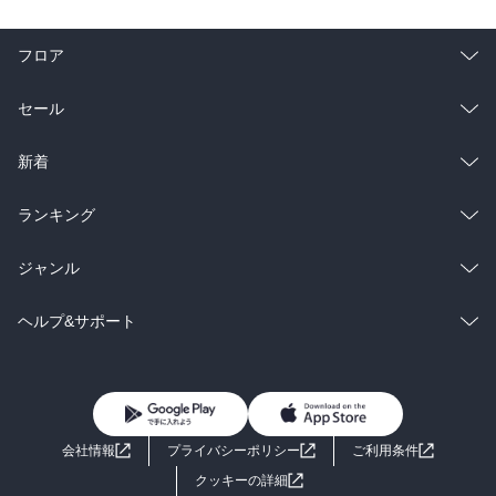
フロア
総合
コミック
セール
ラノベ
小説
総合
コミック
新着
雑誌・グラビア
ビジネス・実用
ラノベ
小説
総合
コミック
ランキング
BL・TL
雑誌・グラビア
ビジネス・実用
ラノベ
小説
総合
コミック
ジャンル
BL・TL
雑誌・グラビア
ビジネス・実用
ラノベ
小説
コミック
男性コミック
ヘルプ&サポート
BL・TL
雑誌・グラビア
ビジネス・実用
女性コミック
コミック誌
初めての方へ
ヘルプ
BL・TL
ライトノベル
男子向けラノベ
よくあるご質問
お問い合わせ
会社情報
プライバシーポリシー
ご利用条件
女子向けラノベ
小説
利用規約
クッキーの詳細