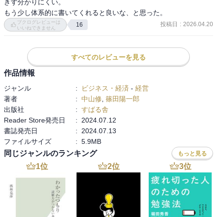
きず分かりにくい。

もう少し体系的に書いてくれると良いな、と思った。
ブクログレビューは
投稿日
:
2026.04.20
16
いいねできません
すべてのレビューを見る
作品情報
ジャンル
:
ビジネス・経済
-
経営
著者
:
中山修
,
篠田陽一郎
出版社
:
すばる舎
Reader Store発売日
:
2024.07.12
書誌発売日
:
2024.07.13
ファイルサイズ
:
5.9MB
同じジャンルのランキング
もっと見る
1
位
2
位
3
位