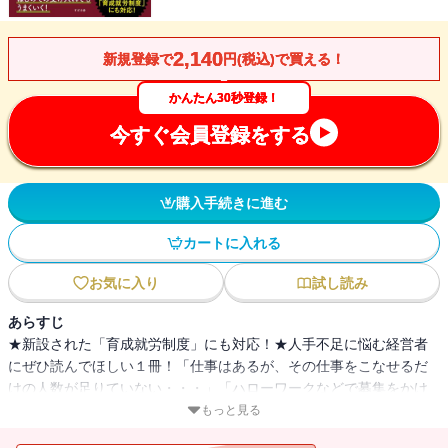
2,140
新規登録で
円(税込)で買える！
かんたん30秒登録！
今すぐ会員登録をする
購入手続きに進む
カートに入れる
お気に入り
試し読み
あらすじ
★新設された「育成就労制度」にも対応！★人手不足に悩む経営者
にぜひ読んでほしい１冊！「仕事はあるが、その仕事をこなせるだ
けの人数が足りていない・・・」「ハローワークなどで募集をかけ
ても人が来ない・・・」「賃金を上げても若い人は応募してこな
もっと見る
い・・・」。特に中小企業や地方に拠点を構えている企業などは、