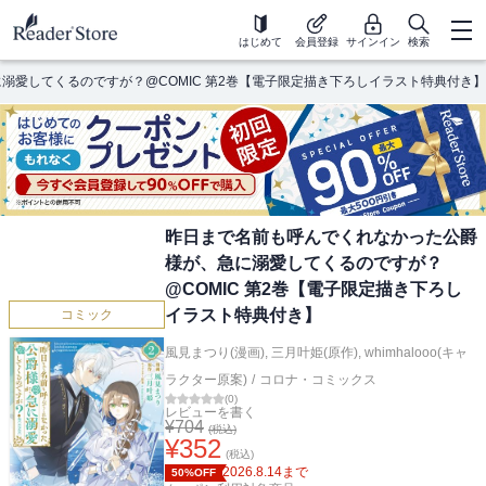
はじめて
会員登録
サインイン
検索
溺愛してくるのですが？@COMIC 第2巻【電子限定描き下ろしイラスト特典付き】
昨日まで名前も呼んでくれなかった公爵
様が、急に溺愛してくるのですが？
@COMIC 第2巻【電子限定描き下ろし
イラスト特典付き】
コミック
風見まつり(漫画)
,
三月叶姫(原作)
,
whimhalooo(キャ
ラクター原案)
/
コロナ・コミックス
(
0
)
レビューを書く
¥
704
(税込)
¥
352
(税込)
2026.8.14
まで
50%OFF