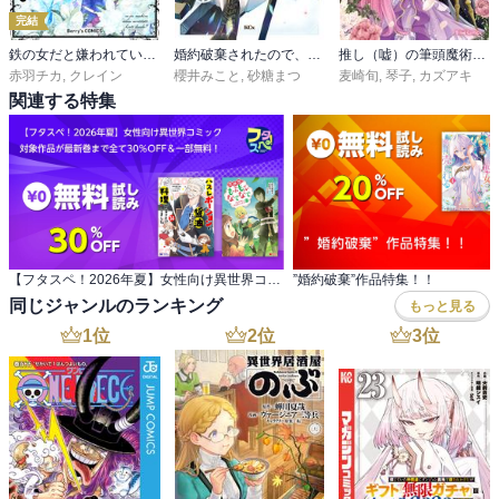
完結
鉄の女だと嫌われていたのに、冷徹公爵にループ前から溺愛されてたって本当ですか？
婚約破棄されたので、好きにすることにした。
推し（嘘）の筆頭魔術師様が「俺たち、両思いだったんだね」と溺愛してくるんですが！？【単行本】
赤羽チカ
,
クレイン
櫻井みこと
,
砂糖まつ
麦崎旬
,
琴子
,
カズアキ
関連する特集
【フタスペ！2026年夏】女性向け異世界コミック 対象作品が最新巻まで全て30％OFF＆一部無料！
”婚約破棄”作品特集！！
同じジャンルのランキング
もっと見る
1
位
2
位
3
位