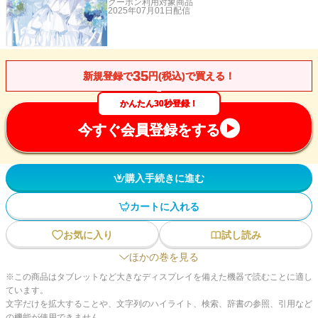
クーポン利用対象商品
2025年07月01日
配信
35
新規登録で
円(税込)で買える！
かんたん30秒登録！
今すぐ会員登録をする
購入手続きに進む
カートに入れる
お気に入り
試し読み
ほかの巻を見る
※この商品はタブレットなど大きなディスプレイを備えた機器で読むことに適し
ています。
文字だけを拡大することや、文字列のハイライト、検索、辞書の参照、引用など
の機能が使用できません。