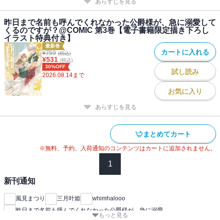
あらすじを見る
昨日まで名前も呼んでくれなかった公爵様が、急に溺愛して
くるのですが？@COMIC 第3巻【電子書籍限定描き下ろし
イラスト特典付き】
最新巻
カートに入れる
¥
759
(税込)
¥
531
(税込)
30%OFF
試し読み
2026.08.14
まで
お気に入り
あらすじを見る
まとめてカート
※無料、予約、入荷通知のコンテンツはカートに追加されません。
1
新刊通知
風見まつり
三月叶姫
whimhalooo
昨日まで名前も呼んでくれなかった公爵様が、急に溺愛
もっと見る