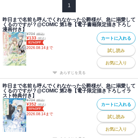
1
彼女の純粋な献身と温かな笑顔が、凍り付いた公爵の心を徐々に溶
かしていく。
昨日まで名前も呼んでくれなかった公爵様が、急に溺愛して
「生きる価値のない人間なんていないわ」
くるのですが？@COMIC 第1巻【電子書籍限定描き下ろし
「僕は生きたい、君と共に」
漫画付き】
少しずつ心を通わせていくふたりだったが、公爵の胸には、マリエ
¥
704
(税込)
¥
133
カートに入れる
(税込)
ーヌを蔑ろにしていた過去が大きな後悔となって押し寄せる。
81%OFF
さらに、公爵の弟・レイモンドの来訪によって、事態は思わぬ方向
2026.08.14
まで
試し読み
に向かっていき・・・・・・。
お気に入り
あらすじを見る
昨日まで名前も呼んでくれなかった公爵様が、急に溺愛して
くるのですが？@COMIC 第2巻【電子限定描き下ろしイラ
スト特典付き】
¥
704
(税込)
¥
352
カートに入れる
(税込)
50%OFF
2026.08.14
まで
試し読み
お気に入り