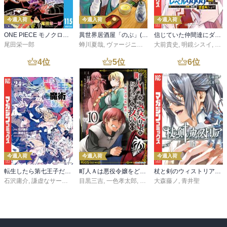
今週入荷
今週入荷
今週入荷
ONE PIECE モノクロ版 115
異世界居酒屋「のぶ」(22)
信じていた仲間達にダンジョン奥地で殺されかけたがギフト『無限ガチャ』でレベル９９９９の仲間達を手に入れて元パーティーメンバーと世界に復讐＆『ざまぁ！』します！（２３）
尾田栄一郎
蝉川夏哉
,
ヴァージニア二等兵
大前貴史
,
転
,
明鏡シスイ
,
ｔｅ
4
位
5
位
6
位
今週入荷
今週入荷
今週入荷
転生したら第七王子だったので、気ままに魔術を極めます（２４）
町人Ａは悪役令嬢をどうしても救いたい ～どぶと空と氷の姫君～１０【電子書店共通特典イラスト付】
杖と剣のウィストリア（１６）
石沢庸介
,
謙虚なサークル
,
メル。
目黒三吉
,
一色孝太郎
,
Parum
大森藤ノ
,
青井聖