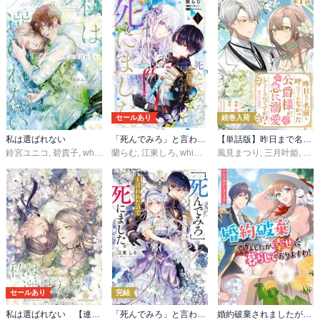
セールあり
続巻入荷
私は選ばれない
「死んでみろ」と言われたので死にました。
【単話版】昨日まで名前も呼んでくれなかった公爵様が、急に溺愛してくるのですが？@COMIC
鈴宮ユニコ
,
碧貴子
,
whimhalooo
蘭らむ
,
江東しろ
,
whimhalooo
風見まつり
,
三月叶姫
,
whi
セールあり
完結
私は選ばれない 【連載版】
「死んでみろ」と言われたので死にました。
婚約破棄されましたが、幸せに暮らしておりますわ！アンソロジーコミック