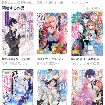
鈴宮ユニコ
,
碧貴子
,
whimhalooo
江東しろ
,
蘭らむ
,
whimhalooo
アンソロジー
関連する作品
もっと見る
予約
完結
婚約破棄を狙って記憶喪失のフリをしたら、素っ気ない態度だった婚約者が「記憶を失う前の君は、俺にベタ惚れだった」という、とんでもない嘘をつき始めた（コミック）
俺様王太子に拾われた崖っぷち令嬢、お飾り側妃になる…はずが溺愛されてます！？
嫌われ妻は、英雄将軍と離婚したい！ いきなり帰ってきて溺愛なんて信じません。
琴子
,
雨壱絵穹
,
よね
葉々ねろ
,
三沢ケイ
コヤマナユ
,
柊一葉
,
三浦ひらく