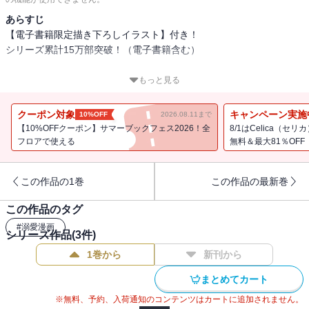
あらすじ
【電子書籍限定描き下ろしイラスト】付き！
シリーズ累計15万部突破！（電子書籍含む）
「君が僕の女神だったんだ」
もっと見る
突然の溺愛の理由――謎に満ちた前世の記憶が明かされる！
愛を見つけた冷血公爵×不遇なおっとり女神令嬢のやり直し溺愛ファ
クーポン対象
キャンペーン実施
10%OFF
2026.08.11まで
ンタジー、第2巻！
【10%OFFクーポン】サマーブックフェス2026！全
8/1はCelica（
フロアで使える
無料＆最大81％OFF
描き下ろし漫画＆原作者書き下ろし小説をW収録！
原作第４巻も同日発売！（電子書籍のみ）
この作品の1巻
この作品の最新巻
この作品のタグ
“冷血公爵”と呼ばれていた日々から一変、妻のマリエーヌを溺愛する
#
溺愛漫画
ようになったアレクシア公爵。
シリーズ作品(
3
件)
あまりの変貌ぶりに誰もが疑問を抱く中、公爵はその理由となった
1巻から
新刊から
出来事――絶望に打ちひしがれながら死んでいった、前世とも呼べ
る記憶を回想する。
まとめてカート
悲惨な記憶の中で、地位も名誉も自由も全てを失った公爵に手を差
※無料、予約、入荷通知のコンテンツはカートに追加されません。
し伸べたのは、存在すら忘れかけていた妻・マリエーヌであった。