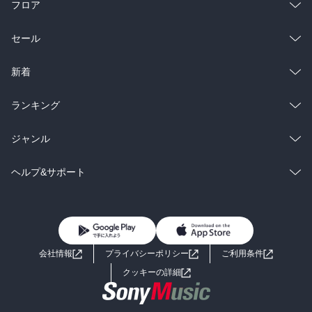
フロア
総合
コミック
セール
ラノベ
小説
総合
コミック
新着
雑誌・グラビア
ビジネス・実用
ラノベ
小説
総合
コミック
ランキング
BL・TL
雑誌・グラビア
ビジネス・実用
ラノベ
小説
総合
コミック
ジャンル
BL・TL
雑誌・グラビア
ビジネス・実用
ラノベ
小説
コミック
男性コミック
ヘルプ&サポート
BL・TL
雑誌・グラビア
ビジネス・実用
女性コミック
コミック誌
初めての方へ
ヘルプ
BL・TL
ライトノベル
男子向けラノベ
よくあるご質問
お問い合わせ
会社情報
プライバシーポリシー
ご利用条件
女子向けラノベ
小説
利用規約
クッキーの詳細
国内小説
海外小説