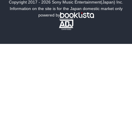
Copyright 2017 - 2026 Sony Music Entertainment(Japan) Inc.
ミステリー
SF
Information on the site is for the Japan domestic market only
powered by
歴史・時代小説
文学
雑誌
グラビア写真集
ボーイズラブ
ティーンズラブ
人文・思想・歴史
社会・政治・法律
ビジネス・経済
サイエンス・テクノロジー
コンピュータ・情報
くらし・家庭
料理・酒
ファッション・美容・ダイエット
ホビー&カルチャー
スポーツ・アウトドア
地図・ガイド
エンターテイメント