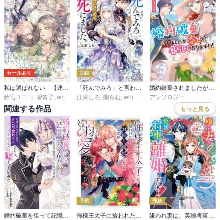
セールあり
完結
私は選ばれない 【連載版】
「死んでみろ」と言われたので死にました。
婚約破棄されましたが、幸せに暮らしておりますわ！アンソロジーコミック
鈴宮ユニコ
,
碧貴子
,
whimhalooo
江東しろ
,
蘭らむ
,
whimhalooo
アンソロジー
関連する作品
もっと見る
予約
完結
婚約破棄を狙って記憶喪失のフリをしたら、素っ気ない態度だった婚約者が「記憶を失う前の君は、俺にベタ惚れだった」という、とんでもない嘘をつき始めた（コミック）
俺様王太子に拾われた崖っぷち令嬢、お飾り側妃になる…はずが溺愛されてます！？
嫌われ妻は、英雄将軍と離婚したい！ いきなり帰ってきて溺愛なんて信じません。