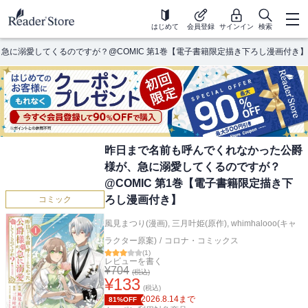
はじめて
会員登録
サインイン
検索
急に溺愛してくるのですが？@COMIC 第1巻【電子書籍限定描き下ろし漫画付き】
昨日まで名前も呼んでくれなかった公爵
様が、急に溺愛してくるのですが？
@COMIC 第1巻【電子書籍限定描き下
ろし漫画付き】
コミック
風見まつり(漫画)
,
三月叶姫(原作)
,
whimhalooo(キャ
ラクター原案)
/
コロナ・コミックス
(
1
)
レビューを書く
¥
704
(税込)
¥
133
(税込)
2026.8.14
まで
81%OFF