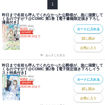
1
た！？
宝石まみれの花束を贈られ、恋愛指南書の胸キュンテクニックで口
昨日まで名前も呼んでくれなかった公爵様が、急に溺愛して
説かれ・・・・・・。
くるのですが？@COMIC 第1巻【電子書籍限定描き下ろし
あまりの豹変ぶりに戸惑うマリエーヌを、アレクシア公爵は今日も
漫画付き】
愛おしげな眼差しで見つめる。
¥
704
(税込)
¥
133
カートに入れる
(税込)
「どうしてこんなに愛してくれるの・・・・・・？」
81%OFF
「君が教えてくれたんだ、マリエーヌ」
2026.08.14
まで
試し読み
公爵の突然の変貌の理由とは――？
愛と奇跡に溢れたやり直しの日々が幕を開ける！
お気に入り
あらすじを見る
昨日まで名前も呼んでくれなかった公爵様が、急に溺愛して
くるのですが？@COMIC 第2巻【電子限定描き下ろしイラ
スト特典付き】
¥
704
(税込)
¥
352
カートに入れる
(税込)
50%OFF
2026.08.14
まで
試し読み
お気に入り