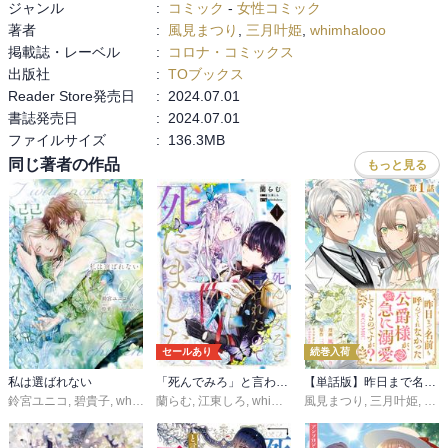
ジャンル
:
コミック
-
女性コミック
2巻も読んだけど、結構過酷なストーリーでびっくりした。その後救
著者
:
風見まつり
,
三月叶姫
,
whimhalooo
いが待ってるにせよ、重たい。
掲載誌・レーベル
:
コロナ・コミックス
出版社
:
TOブックス
Reader Store発売日
:
2024.07.01
書誌発売日
:
2024.07.01
ファイルサイズ
:
136.3MB
同じ著者の作品
もっと見る
セールあり
続巻入荷
私は選ばれない
「死んでみろ」と言われたので死にました。
【単話版】昨日まで名前も呼んでくれなかった公爵様が、急に溺愛してくるのですが？@COMIC
鈴宮ユニコ
,
碧貴子
,
whimhalooo
蘭らむ
,
江東しろ
,
whimhalooo
風見まつり
,
三月叶姫
,
whi