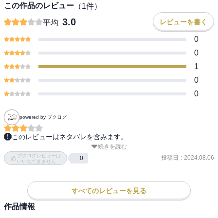
この作品のレビュー
（
1
件）
3.0
レビューを書く
平均
0
0
1
0
0
powered by ブクログ
このレビューはネタバレを含みます。
続きを読む
⭐︎3.0

ブクログレビューは
2巻まで読んだ。未完結。

投稿日
:
2024.08.06
0
いいねできません
自分が人生やり直すんじゃなくて、旦那がやり直すことで人生が変
わる話。まだ始まったばかりという感じだけど、つかみとしては良
すべてのレビューを見る
かったかなーと思う。この後小さくまとまらず、面白くなってくれ
作品情報
たらいいな。
