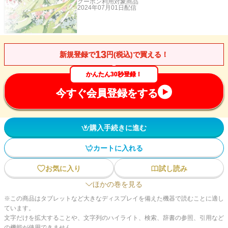
クーポン利用対象商品
2024年07月01日
配信
13
新規登録で
円(税込)で買える！
かんたん30秒登録！
今すぐ会員登録をする
購入手続きに進む
カートに入れる
お気に入り
試し読み
ほかの巻を見る
※この商品はタブレットなど大きなディスプレイを備えた機器で読むことに適し
ています。
文字だけを拡大することや、文字列のハイライト、検索、辞書の参照、引用など
の機能が使用できません。