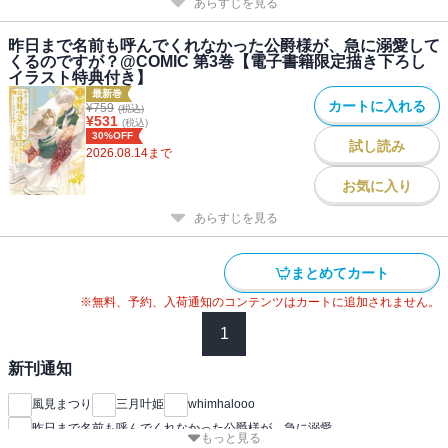
あらすじを見る
昨日まで名前も呼んでくれなかった公爵様が、急に溺愛して
くるのですが？@COMIC 第3巻【電子書籍限定描き下ろし
イラスト特典付き】
最新巻
カートに入れる
¥
759
(税込)
¥
531
(税込)
30%OFF
試し読み
2026.08.14
まで
お気に入り
あらすじを見る
まとめてカート
※無料、予約、入荷通知のコンテンツはカートに追加されません。
1
新刊通知
風見まつり
三月叶姫
whimhalooo
昨日まで名前も呼んでくれなかった公爵様が、急に溺愛
もっと見る