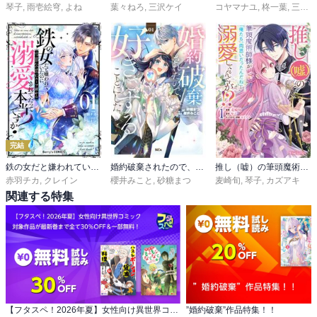
琴子
,
雨壱絵穹
,
よね
葉々ねろ
,
三沢ケイ
コヤマナユ
,
柊一葉
,
三浦ひらく
完結
鉄の女だと嫌われていたのに、冷徹公爵にループ前から溺愛されてたって本当ですか？
婚約破棄されたので、好きにすることにした。
推し（嘘）の筆頭魔術師様が「俺たち、両思いだったんだね」と溺愛してくるんですが！？【単行本】
赤羽チカ
,
クレイン
櫻井みこと
,
砂糖まつ
麦崎旬
,
琴子
,
カズアキ
関連する特集
【フタスペ！2026年夏】女性向け異世界コミック 対象作品が最新巻まで全て30％OFF＆一部無料！
”婚約破棄”作品特集！！