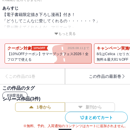
あらすじ
【電子書籍限定描き下ろし漫画】付き！
「どうしてこんなに愛してくれるの・・・・・・？」
「君が教えてくれたんだ、マリエーヌ」
愛を見つけた冷血公爵×不遇なおっとり女神令嬢のやり直し溺愛ファ
もっと見る
ンタジー、開幕！
クーポン対象
キャンペーン実施
10%OFF
2026.08.11まで
描き下ろし漫画＆原作者書き下ろし小説W収録！
【10%OFFクーポン】サマーブックフェス2026！全
8/1はCelica（
原作第2巻同日発売！
フロアで使える
無料＆最大81％OFF
この作品の1巻
この作品の最新巻
【あらすじ】
この作品のタグ
“冷血公爵”と噂されるアレクシア公爵の元へ嫁いだ男爵令嬢・マリエ
#
溺愛漫画
ーヌ。
シリーズ作品(
3
件)
屋敷に閉じ込められ、名前すら呼ばれなかった孤独な結婚生活が、
1巻から
新刊から
ある日を境に一変。
「君を愛してる」「僕の女神」「そばにいてくれ」「君の香りで部
まとめてカート
屋を満たしたい」
※無料、予約、入荷通知のコンテンツはカートに追加されません。
冷酷無慈悲なはずの夫が、真摯な瞳で愛を囁き、猛烈に溺愛してき