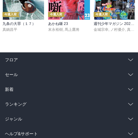
今週入荷
今週入荷
今週入荷
九条の大罪（１７）
あかね噺 23
週刊少年マガジン 2026年36・37号[2026年8月5日発売]
真鍋昌平
末永裕樹
,
馬上鷹将
金城宗幸
,
ノ村優介
,
真島ヒロ
フロア
総合
コミック
セール
ラノベ
小説
総合
コミック
新着
雑誌・グラビア
ビジネス・実用
ラノベ
小説
総合
コミック
ランキング
BL・TL
雑誌・グラビア
ビジネス・実用
ラノベ
小説
総合
コミック
ジャンル
BL・TL
雑誌・グラビア
ビジネス・実用
ラノベ
小説
コミック
男性コミック
ヘルプ&サポート