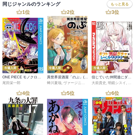
同じジャンルのランキング
もっと見る
1
位
2
位
3
位
今週入荷
今週入荷
今週入荷
ONE PIECE モノクロ版 115
異世界居酒屋「のぶ」(22)
信じていた仲間達にダンジョン奥地で殺されかけたがギフト『無限ガチャ』でレベル９９９９の仲間達を手に入れて元パーティーメンバーと世界に復讐＆『ざまぁ！』します！（２３）
尾田栄一郎
蝉川夏哉
,
ヴァージニア二等兵
大前貴史
,
転
,
明鏡シスイ
,
ｔｅ
4
位
5
位
6
位