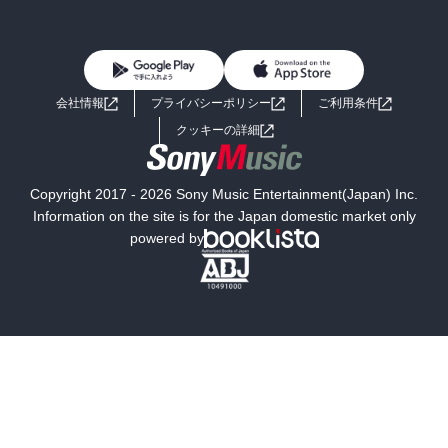
BL・TL
雑誌・グラビア
ビジネス・実用
女性コミック
コミック誌
初めての方へ
ヘルプ
BL・TL
ライトノベル
男子向けラノベ
よくあるご質問
お問い合わせ
会社情報
プライバシーポリシー
ご利用条件
女子向けラノベ
小説
利用規約
クッキーの詳細
国内小説
海外小説
Copyright 2017 - 2026 Sony Music Entertainment(Japan) Inc.
ミステリー
SF
Information on the site is for the Japan domestic market only
powered by
歴史・時代小説
文学
雑誌
グラビア写真集
ボーイズラブ
ティーンズラブ
人文・思想・歴史
社会・政治・法律
ビジネス・経済
サイエンス・テクノロジー