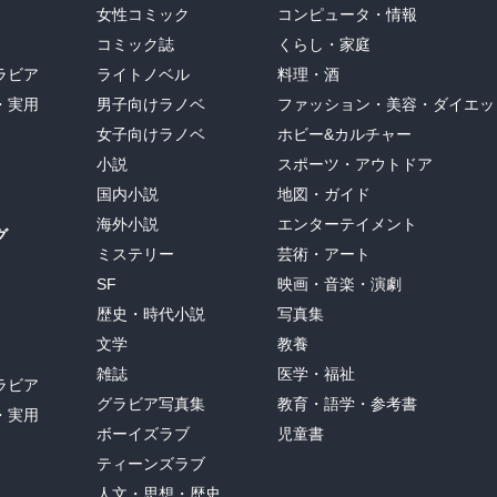
女性コミック
コンピュータ・情報
コミック誌
くらし・家庭
ラビア
ライトノベル
料理・酒
・実用
男子向けラノベ
ファッション・美容・ダイエッ
女子向けラノベ
ホビー&カルチャー
小説
スポーツ・アウトドア
国内小説
地図・ガイド
海外小説
エンターテイメント
グ
ミステリー
芸術・アート
SF
映画・音楽・演劇
歴史・時代小説
写真集
文学
教養
雑誌
医学・福祉
ラビア
グラビア写真集
教育・語学・参考書
・実用
ボーイズラブ
児童書
ティーンズラブ
人文・思想・歴史