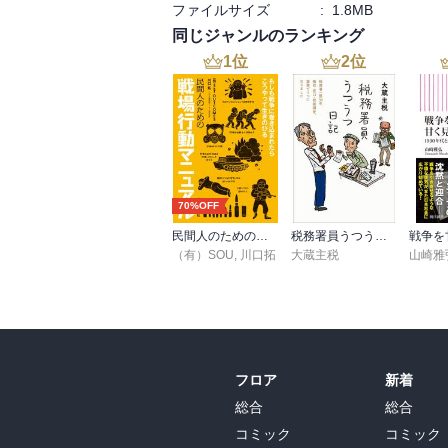
ファイルサイズ
:
1.8MB
同じジャンルのランキング
1
位
2
位
70%OFF
民間人のための戦場行動マニュアル
税務署員うつうつ日記
（有）SOU
,
川口拓
大蔵主税
山崎雅
フロア
新着
総合
総合
コミック
コミック