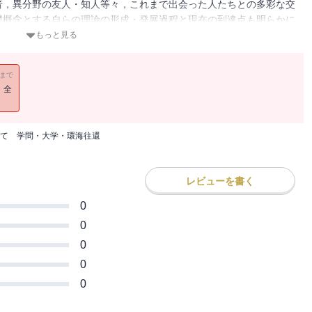
者，異分野の友人・知人等々，これまで出会った人たちとの多彩な交
礎概念とする自らの理論の形成・発展過程と現在の到達点も明らかに
もっと見る
11まで
！全
て 学問・大学・環海往還
レビューを書く
0
0
0
0
0