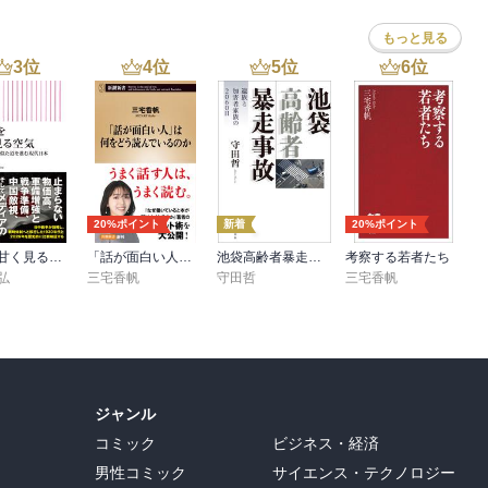
もっと見る
3
位
4
位
5
位
6
位
20%ポイント
新着
20%ポイント
戦争を甘く見る空気 1930年代と似た道を進む現代日本
「話が面白い人」は何をどう読んでいるのか（新潮新書）
池袋高齢者暴走事故 遺族と加害者家族の2060日
考察する若者たち
弘
三宅香帆
守田哲
三宅香帆
ジャンル
コミック
ビジネス・経済
男性コミック
サイエンス・テクノロジー