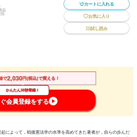
カートに入れる
)
商品
配信
お気に入り
試し読み
2,030
録で
円(税込)で買える！
かんたん30秒登録！
ぐ会員登録をする
提起によって，戦後憲法学の水準を高めてきた著者が，自らの歩んだ