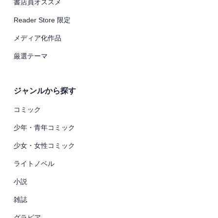
書店員オススメ
Reader Store 限定
メディア化作品
厳選テーマ
ジャンルから探す
コミック
少年・青年コミック
少女・女性コミック
ライトノベル
小説
雑誌
グラビア