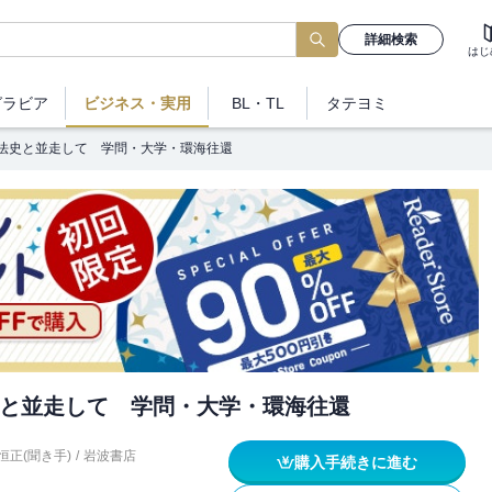
詳細検索
はじ
グラビア
ビジネス
・実用
BL・TL
タテヨミ
法史と並走して 学問・大学・環海往還
と並走して 学問・大学・環海往還
恒正(聞き手)
/
岩波書店
購入手続きに進む