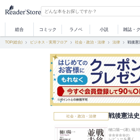
総合
コミック
ラノベ
小説
雑誌・
TOP(総合)
ビジネス・実用フロア
社会・政治・法律
法律
戦後憲
戦後憲法史
社会・政治・法律
樋口陽一(著)
,
蟻川
(
2
)
レビューを書く