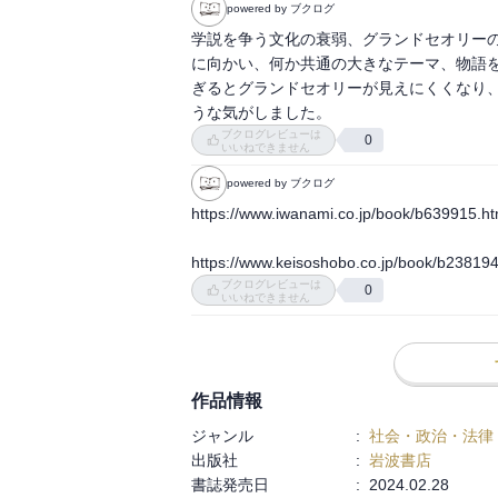
powered by ブクログ
学説を争う文化の衰弱、グランドセオリー
に向かい、何か共通の大きなテーマ、物語
ぎるとグランドセオリーが見えにくくなり
うな気がしました。
ブクログレビューは
0
いいねできません
powered by ブクログ
https://www.iwanami.co.jp/book/b639915.htm
https://www.keisoshobo.co.jp/book/b238194
ブクログレビューは
0
いいねできません
作品情報
ジャンル
:
社会・政治・法律
出版社
:
岩波書店
書誌発売日
:
2024.02.28