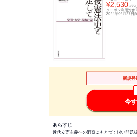
¥
2,530
(税込
クーポン利用対象
2024年06月27日
新規登
今す
あらすじ
近代立憲主義への洞察にもとづく鋭い問題