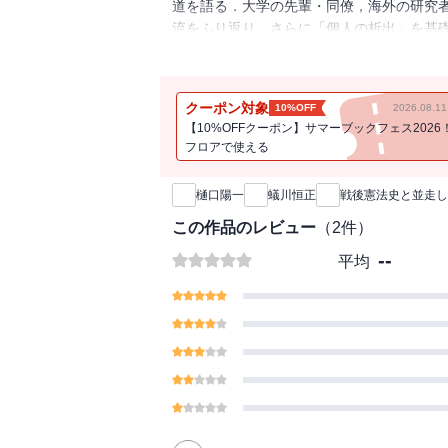
道を語る．大学の先輩・同僚，海外の研究
流をふり返り，さらに「個人の析出」を基
する．
クーポン対象
10%OFF
2026.08.
【10%OFFクーポン】サマーブックフェス2026
フロアで使える
新刊通知
樋口陽一
蟻川恒正
戦後憲法史と並走し
この作品のレビュー
（
2
件）
--
平均