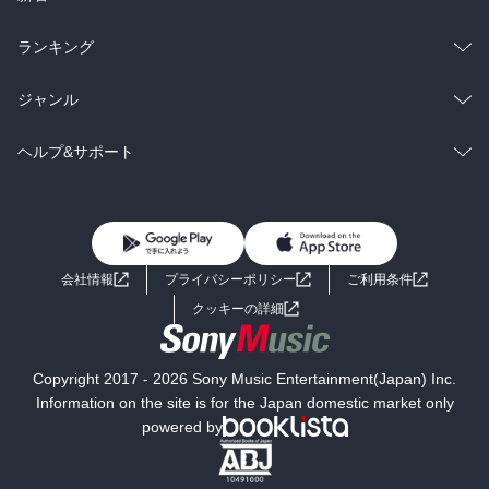
雑誌・グラビア
ビジネス・実用
ラノベ
小説
総合
コミック
ランキング
BL・TL
雑誌・グラビア
ビジネス・実用
ラノベ
小説
総合
コミック
ジャンル
BL・TL
雑誌・グラビア
ビジネス・実用
ラノベ
小説
コミック
男性コミック
ヘルプ&サポート
BL・TL
雑誌・グラビア
ビジネス・実用
女性コミック
コミック誌
初めての方へ
ヘルプ
BL・TL
ライトノベル
男子向けラノベ
よくあるご質問
お問い合わせ
会社情報
プライバシーポリシー
ご利用条件
女子向けラノベ
小説
利用規約
クッキーの詳細
国内小説
海外小説
Copyright 2017 - 2026 Sony Music Entertainment(Japan) Inc.
ミステリー
SF
Information on the site is for the Japan domestic market only
powered by
歴史・時代小説
文学