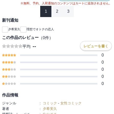
※無料、予約、入荷通知のコンテンツはカートに追加されません。
1
2
3
新刊通知
夕希実久
理想でオトナの恋人
この作品のレビュー
（
0
件）
--
レビューを書く
平均
0
0
0
0
0
作品情報
ジャンル
:
コミック
-
女性コミック
著者
:
夕希実久