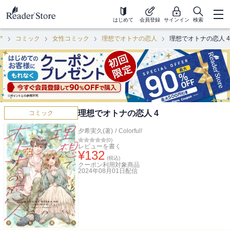
はじめて
会員登録
サインイン
検索
ア
コミック
女性コミック
理想でオトナの恋人
理想でオトナの恋人 4
理想でオトナの恋人 4
コミック
夕希実久(著)
/
Colorful!
(
0
)
レビューを書く
¥
132
(税込)
クーポン利用対象商品
2024年08月01日
配信