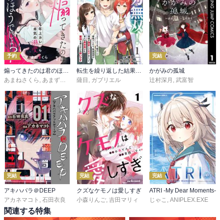
予約
完結
煽ってきたのは君のほうでしょ？～年上カレから本気の溺愛～
転生を繰り返した結果、ニートの俺が魅力無双！～ステータスを『魅力』に極振りしたら、現実世界の境遇が激変してモテまくって、更には異世界でも覇権を握りそうな勢いです～
かがみの孤城
あまねさくら
,
あまずみ依
薩目
,
ガブリエル
辻村深月
,
武富智
完結
完結
完結
アキハバラ＠DEEP
クズなケモノは愛しすぎ
ATRI -My Dear Moments-
アカネマコト
,
石田衣良
小森りんご
,
吉田マリィ
じゃこ
,
ANIPLEX.EXE
関連する特集