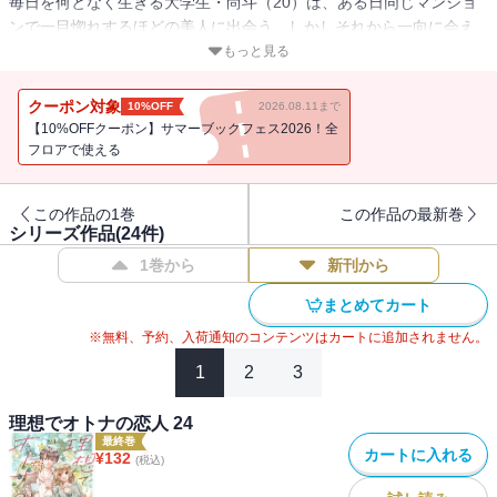
毎日を何となく生きる大学生・尚斗（20）は、ある日同じマンショ
ンで一目惚れするほどの美人に出会う。しかしそれから一向に会え
ず残念・・・と思っていたら、目の前に現れたずたぼろ眼鏡女がそ
もっと見る
の女性だった。
いつもの日常が一つの出逢いにより変わっていく――。無気力男子
クーポン対象
10%OFF
2026.08.11まで
大学生×自己否定MAXな漫画家のハートフルピュアラブストーリー！
【10%OFFクーポン】サマーブックフェス2026！全
『マリーミー！』『僕のソルシエール』の夕希実久が贈る最新作！
フロアで使える
この作品の1巻
この作品の最新巻
シリーズ作品(
24
件)
1巻から
新刊から
まとめてカート
※無料、予約、入荷通知のコンテンツはカートに追加されません。
1
2
3
理想でオトナの恋人 24
最終巻
カートに入れる
¥
132
(税込)