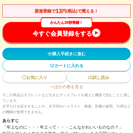
13
新規登録で
円(税込)で買える！
かんたん30秒登録！
今すぐ会員登録をする
購入手続きに進む
カートに入れる
お気に入り
試し読み
ほかの巻を見る
※この商品はタブレットなど大きなディスプレイを備えた機器で読むことに適し
ています。
文字だけを拡大することや、文字列のハイライト、検索、辞書の参照、引用など
の機能が使用できません。
あらすじ
「年上なのに・・・年上って・・・こんなかわいいものなの？」