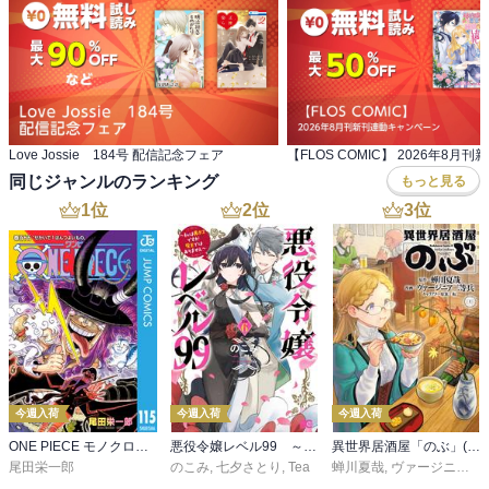
Love Jossie 184号 配信記念フェア
同じジャンルのランキング
もっと見る
1
位
2
位
3
位
今週入荷
今週入荷
今週入荷
ONE PIECE モノクロ版 115
悪役令嬢レベル99 ～私は裏ボスですが魔王ではありません～ その６
異世界居酒屋「のぶ」(22)
尾田栄一郎
のこみ
,
七夕さとり
,
Tea
蝉川夏哉
,
ヴァージニア二等兵