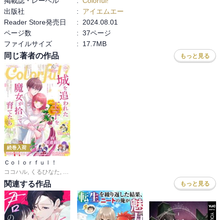
掲載誌・レーベル
:
Colorful!
出版社
:
アイエムエー
Reader Store発売日
:
2024.08.01
ページ数
:
37ページ
ファイルサイズ
:
17.7MB
同じ著者の作品
もっと見る
続巻入荷
Ｃｏｌｏｒｆｕｌ！
ココハル
,
くるひなた
,
春乃ミコ
,
駄犬ひろし
,
やまくだり。
,
夢旗ひつじ
,
内野タカ
関連する作品
もっと見る