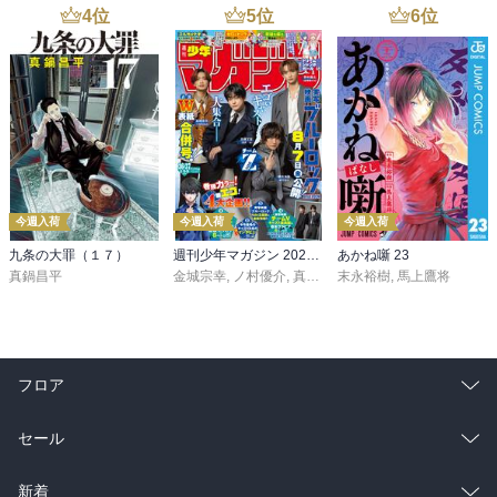
4
位
5
位
6
位
今週入荷
今週入荷
今週入荷
九条の大罪（１７）
週刊少年マガジン 2026年36・37号[2026年8月5日発売]
あかね噺 23
真鍋昌平
金城宗幸
,
ノ村優介
,
真島ヒロ
末永裕樹
,
宮島礼吏
,
馬上鷹将
,
新川直司
,
久
フロア
総合
コミック
セール
ラノベ
小説
総合
コミック
新着