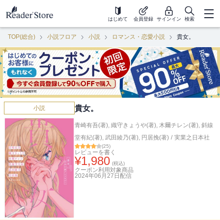
はじめて
会員登録
サインイン
検索
TOP(総合)
小説フロア
小説
ロマンス・恋愛小説
貴女。
貴女。
小説
青崎有吾(著)
,
織守きょうや(著)
,
木爾チレン(著)
,
斜線
堂有紀(著)
,
武田綾乃(著)
,
円居挽(著)
/
実業之日本社
(
25
)
レビューを書く
¥
1,980
(税込)
クーポン利用対象商品
2024年06月27日
配信