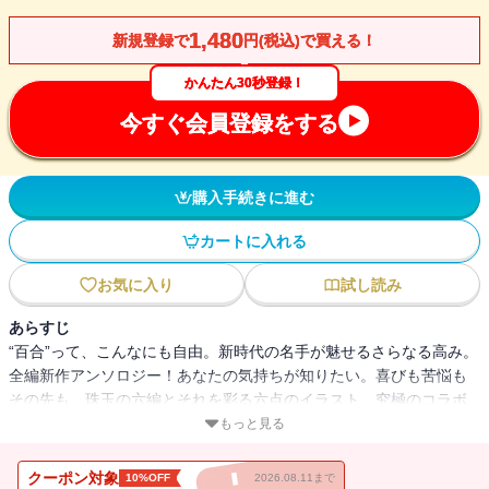
1,480
新規登録で
円(税込)で買える！
かんたん30秒登録！
今すぐ会員登録をする
購入手続きに進む
カートに入れる
お気に入り
試し読み
あらすじ
“百合”って、こんなにも自由。新時代の名手が魅せるさらなる高み。
全編新作アンソロジー！あなたの気持ちが知りたい。喜びも苦悩も
その先も。珠玉の六編とそれを彩る六点のイラスト。究極のコラボ
レーションが実現！青崎有吾「首師」／扉イラスト いくたはな織守
もっと見る
きょうや「いいよ。」／扉イラスト むっしゅ木爾チレン「最前」／
扉イラスト タカハシマコ斜線堂有紀「最高まで行く」／扉イラスト
クーポン対象
10%OFF
2026.08.11まで