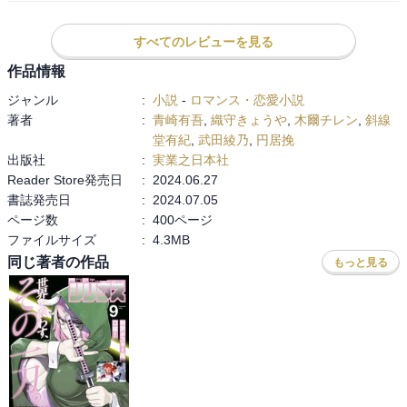
女子高生である真の両親は、父親の不倫の末に離婚することになっ
た。父の新しい結婚相手まりえは20代の美人、真には持ち合わせて
すべてのレビューを見る
いない魅力で満ちあふれていて…

作品情報
導入の第一章がめっちゃ上手い、短編のお手本かと思った。そして
ジャンル
:
小説
-
ロマンス・恋愛小説
いつものとおり、女性の感情の起伏を描くのがプロの技。ホント感
著者
:
青崎有吾
,
織守きょうや
,
木爾チレン
,
斜線
心しちゃう。読んでるこっちが魔法にかかってちゃって、吸い込ま
堂有紀
,
武田綾乃
,
円居挽
れていく感じがするんすよ。植物のクダリは何かあるかなと思って
出版社
:
実業之日本社
ましたが、しっかり先生らしさも出ていて愛せる作品でした。

Reader Store発売日
:
2024.06.27
書誌発売日
:
2024.07.05
●雪の花／円居挽

ページ数
:
400ページ
父親と折り合いの悪かった娘、みおりは父親を崖から突き落として
ファイルサイズ
:
4.3MB
殺害してしまった。どうしてよいか困惑したみおりは、ある女性か
同じ著者の作品
もっと見る
らもらった連絡先から相談をすることに…

母親に抱かれたような温かさ、しかしそれは犯罪という冷たさも併
せ持つ。なんかこわっ！ 秘密を持つって、恋愛と同じで大人になる
ことの入り口のような気がする。

●いいよ。／織守きょうや
