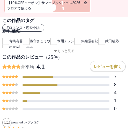
あきやまえんま武田綾乃「恋をした私は」／扉イラスト くわばら
【10%OFFクーポン】サマーブックフェス2026！全
たもつ円居挽「雪の花」／扉イラスト 高河ゆんカバーイラスト る
フロアで使える
ぅ１ｍｍカバーデザイン 円と球
この作品のタグ
#
ロマンス・恋愛小説
新刊通知
青崎有吾
織守きょうや
木爾チレン
斜線堂有紀
武田綾乃
円居挽
貴女。
もっと見る
この作品のレビュー
（
25
件）
4.1
レビューを書く
平均
7
8
4
1
0
powered by ブクログ