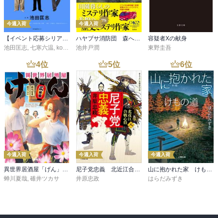
●首師／青崎有吾

戦国時代、武将の生首を作ることを生業としている女首師の物語。
今週入荷
今週入荷
ある日、女性武将の生首の依頼をうけ、そのために彼女が囚われて
【イベント応募シリアルコード付】池田匡志出演・オーディオフォトブック「あの日」SPECIAL EDITION（音声／動画付）
ハヤブサ消防団 森へつづく道
容疑者Xの献身
いる場所を訪れる…

池田匡志
,
七寒六温
,
konoko58
池井戸潤
,
村崎キコ
東野圭吾
化け物作品、発想力と芸術性がハンパねぇ。エンタメだけど純文要
4
位
5
位
6
位
素もたっぷり。どうやったらこんな物語を生み出せるんだろう。た
ぶん皆さん一番引き込まれるのは、あのシーン。私は完全に取り憑
かれました。この一文、一生忘れない。

本書引用――蛆が死体を喰む音が鳴る。

●最高まで行く／斜線堂有紀

大学の先輩と後輩の物語。先輩が交通事故にあい、記憶喪失になっ
今週入荷
今週入荷
今週入荷
てしまった。後輩はこの好機に乗じて、先輩と半同棲生活をはじめ
るが…

異世界居酒屋「げん」三杯目
尼子党忠義 北近江合戦心得〈八〉
山に抱かれた家 けもの道
蝉川夏哉
,
碓井ツカサ
井原忠政
はらだみずき
二人の心情のズレ具合をコミカルに描きつつも、関係性の発展を魅
せてくれる。ミステリー作家先生らしい展開もお上手で、楽しく読
ませていただきました。先輩後輩の間柄って、友人関係には存在し