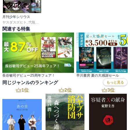
女子高生の真凛は、同級生で成績トップで美人の清良と出会い恋に
落ちる。真凛の猛烈アプローチの後、二人の仲は徐々に深まってゆ
く。ある日真凛は、共通の友人である松風と清良の不穏な会話を聞
月刊少年シリウス
いてしまい…

ヤスダスズヒト
,
弐瓶勉
,
ＯＮＥ
,
あずま京太郎
,
ｂｏｓｅ
,
園山ゆきの
,
小菊路よう
,
関連する特集
『キスに煙』でも思ったけど、先生は恋している人を心情を描くの
がマジ上手。女子高の恋愛ごっこを片影を見たと思いきや、あまり
にストレートでノックアウトです。弾丸のように、強くまっすぐな
気持ちが眩しい！ これぞ恋のリアル感情ですね。三人の距離感が
徐々に変化していく様子も胸が焦がれる。

●最前／木爾チレン

長谷敏司デビュー25周年フェア！
早川書房 夏の大感謝セール
田舎から上京してきた地下アイドル、夕暮みみかはエゴサーチで減
同じジャンルのランキング
もっと見る
っていく失望していた。ただ一人の熱烈ファンからのコメントだけ
1
位
2
位
3
位
が希望だった。あまりに続くアンチコメントにみみかは絶望し、自
殺を図るが…

序盤からは思いもよらない展開で惹きつけられました。支え合いな
がら成長していく二人がキレイ… 推し文化のポジティブさが出てい
て好き。
