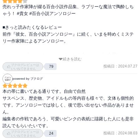
売れっ子作家陣が綴る百合小説作品集、ラブリーな魔法で陶酔しち
ゃう！ #貴女 #百合小説アンソロジー

■きっと読みたくなるレビュー

前作『彼女。百合小説アンソロジー』に続く、いまを時めくミステ
リー作家陣によるアンソロジー。

あいかわらずキュンキュンさせてくれる本シリーズ。今回はミステ
続きを読む
リーよりも百合要素がマシマシで、読んでると別世界に昇天させて
ブクログレビューは
投稿日
:
2024.07.27
79
くれます。

いいねできません
powered by ブクログ
テーマはひとつなのに、様々なアプローチで楽しませてくれます
ね。皆さん各々の強みを出されていて、先生らしいなって作品ばか
本の帯に書いてある通りです。自由で自然

りでファンとしては嬉しい限り。

サスペンス、歴史物、アイドルもの等内容も様々で、文体も個性的
です。アンソロジーでは珍しく、後で思い出せない作品がありませ
恋愛なんか久しくしてないなー、百合なんてよくわかんねーよと思
ん。

っている中高年層にこそ読んで欲しい作品。想像以上に心が揺さぶ
編集者の作戦であろう、可愛いピンクの表紙に躊躇した人にも是非
られること請け合い、前作も素晴らしいのでセットでどうぞ。

ブクログレビューは
投稿日
:
2024.08.03
24
いいねできません
●恋をした私は／武田綾乃
