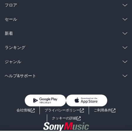
ない絶妙な隙間があって不思議。

フロア
■おわりに

総合
コミック
セール
世界中には80億の人間がいますが、年齢、性別、国籍、人種、宗教
など様々なクラスタが存在する。「ひとりの人間」と「ひとりの人
ラノベ
小説
総合
コミック
新着
間」が惹かれ合い、支え合い、励まし合って生きてれば、本作の物
語のようなラブリーな世界になると思うんだけどな。

雑誌・グラビア
ビジネス・実用
ラノベ
小説
総合
コミック
ランキング
第三弾を待ってますので、実業之日本社のご担当者さま、作家先生
BL・TL
雑誌・グラビア
ビジネス・実用
ラノベ
小説
総合
コミック
の皆さま、よろしくお願いします。
ジャンル
BL・TL
雑誌・グラビア
ビジネス・実用
ラノベ
小説
コミック
男性コミック
ヘルプ&サポート
BL・TL
雑誌・グラビア
ビジネス・実用
女性コミック
コミック誌
初めての方へ
ヘルプ
BL・TL
ライトノベル
男子向けラノベ
よくあるご質問
お問い合わせ
会社情報
プライバシーポリシー
ご利用条件
女子向けラノベ
小説
利用規約
クッキーの詳細
国内小説
海外小説