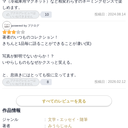
マ（冷蔵庫用マグネット）など相変わらずのネーミングセンスで楽
＊エロ本自販機のプラモ
しめます。
ブクログレビューは
投稿日
:
2024.08.14
10
いいねできません
＊ノーパン喫茶のマッチ
powered by ブクログ
＊プロの喘ぎ声入りCD
著者のいつものコレクション！

＊ランジェリー姿の女性だらけの画集
きちんと1品毎に語ることができることが凄い(笑)

＊りんごヌードの写真集
写真が鮮明でないからか！？

いやらしものもなぜかクスっと笑える。

・・・・・・ほか、絶滅危惧種のお宝も多数収録！
と、息抜きにはとっても役に立ってます。
ブクログレビューは
投稿日
:
2026.02.12
8
いいねできません
夕刊フジ長期人気連載「いやら収集」から厳選したエッセイを大幅
に修正、書き下ろしの新ネタも加えて一冊に。
すべてのレビューを見る
作品情報
ジャンル
:
文学
-
エッセイ・随筆
著者
:
みうらじゅん