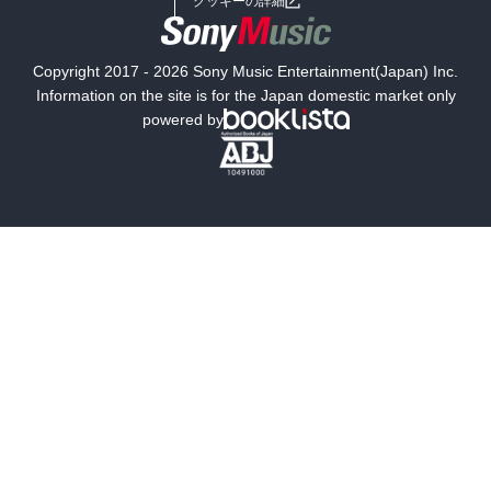
クッキーの詳細
国内小説
海外小説
Copyright 2017 - 2026 Sony Music Entertainment(Japan) Inc.
ミステリー
SF
Information on the site is for the Japan domestic market only
powered by
歴史・時代小説
文学
雑誌
グラビア写真集
ボーイズラブ
ティーンズラブ
人文・思想・歴史
社会・政治・法律
ビジネス・経済
サイエンス・テクノロジー
コンピュータ・情報
くらし・家庭
料理・酒
ファッション・美容・ダイエット