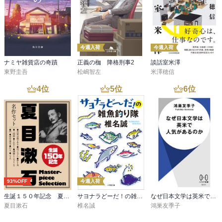
今週入荷
今週入荷
ナミヤ雑貨店の奇蹟
正義の枷 降格刑事2
談話室米澤
東野圭吾
松嶋智左
米澤穂信
4
位
5
位
6
位
93%OFF
今週入荷
生誕１５０年記念 夏目漱石 名作セット
サヨナラどーだ！の雑魚釣り隊
なぜ日本文学は英米で人気があるのか
夏目漱石
椎名誠
鴻巣友季子