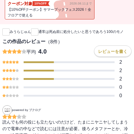
クーポン対象
10%OFF
2026.08.11まで
【10%OFFクーポン】サマーブックフェス2026！全
フロアで使える
新刊通知
ご時世的には「不適切」だけど思わず笑ってしまうエッチ系コレク
ションから、長年お世話になった写真集やビデオまで。還暦を過ぎ
みうらじゅん
通常は死ぬ前に処分したいと思うであろう100のモノ
て、一般的には生前整理をし始める年齢となった著者なのに、どう
しても捨てられずに残している「いやら収集品」100点を軽妙なエッ
この作品のレビュー
（
8
件）
セイ＆写真で紹介。
4.0
レビューを書く
平均
近い将来、民俗学的に貴重な資料になるかも!?
2
2
2
0
＊タマタマがとんでもなくデカいタヌキの置物
0
＊交尾してる馬のテレカ
powered by ブクログ
＊セクシーな二股大根グッズ
読んでも何の役にも立たないのだけど、たまにニヤニヤしてしまう
＊ヌードになるボールペン
ので電車の中などで読むには注意が必要。後ろメタファーとか、冷