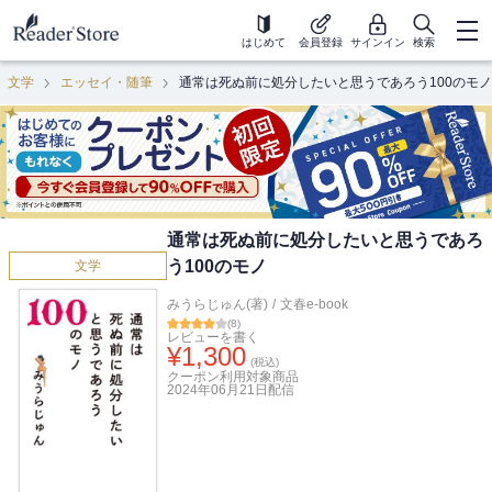
はじめて
会員登録
サインイン
検索
文学
エッセイ・随筆
通常は死ぬ前に処分したいと思うであろう100のモノ
通常は死ぬ前に処分したいと思うであろ
う100のモノ
文学
みうらじゅん(著)
/
文春e-book
(
8
)
レビューを書く
¥
1,300
(税込)
クーポン利用対象商品
2024年06月21日
配信