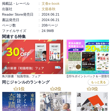
掲載誌・レーベル
:
文春e-book
出版社
:
文藝春秋
Reader Store発売日
:
2024.06.21
書誌発売日
:
2024.06.21
ページ数
:
208ページ
ファイルサイズ
:
24.9MB
関連する特集
角川新書「知識増強」フェア
同じジャンルのランキング
もっと見る
1
位
2
位
3
位