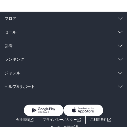
フロア
総合
コミック
セール
ラノベ
小説
総合
コミック
新着
雑誌・グラビア
ビジネス・実用
ラノベ
小説
総合
コミック
ランキング
BL・TL
雑誌・グラビア
ビジネス・実用
ラノベ
小説
総合
コミック
ジャンル
BL・TL
雑誌・グラビア
ビジネス・実用
ラノベ
小説
コミック
男性コミック
ヘルプ&サポート
BL・TL
雑誌・グラビア
ビジネス・実用
女性コミック
コミック誌
初めての方へ
ヘルプ
BL・TL
ライトノベル
男子向けラノベ
よくあるご質問
お問い合わせ
会社情報
プライバシーポリシー
ご利用条件
女子向けラノベ
小説
利用規約