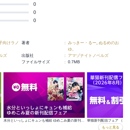
己完結してしまうヒロインと、鈍感で少々
0
0
らせて、すれ違って、じれじれ揉めている
0
幸いです。
婚約解消を目指します（１）』には「序
子向けラノ
著者
:
みっきー・るー
,
ぬるめのお
繋がれたまま、揉めています」（前半）ま
ゆ。
ルズ
出版社
:
アマゾナイトノベルズ
ファイルサイズ
:
0.7MB
水分といっしょにキュンも補給 ゆめこみ夏の新刊配信フェア
華猫新刊配信フェア （202
もっと見る