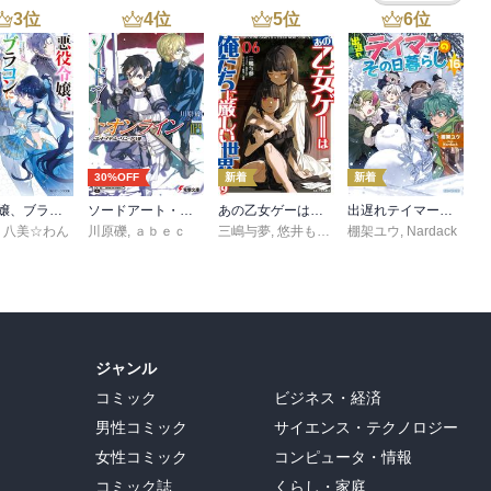
3
位
4
位
5
位
6
位
30%OFF
新着
新着
悪役令嬢、ブラコンにジョブチェンジします９【電子特典付き】
ソードアート・オンライン29 ユナイタル・リングVIII
あの乙女ゲーは俺たちに厳しい世界です 6
出遅れテイマーのその日暮らし 16
,
八美☆わん
川原礫
,
ａｂｅｃ
三嶋与夢
,
悠井もげ
,
孟達
棚架ユウ
,
Nardack
ジャンル
コミック
ビジネス・経済
男性コミック
サイエンス・テクノロジー
女性コミック
コンピュータ・情報
コミック誌
くらし・家庭