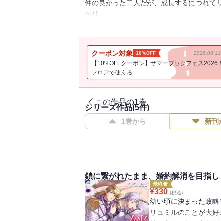
仲の良かった二人だが、成長するにつれて
かり。
リュミルに嫌われているのだと落ちこみな
そんなある日、リュミルがとある子爵令嬢
アリアは憤慨し、とうとう婚約解消を告げ
クーポン対象
10%OFF
2026.08.
口論を続ける二人の姿に埒が明かないと思
【10%OFFクーポン】サマーブックフェス2026
で繋いでしまう。
フロアで使える
その鎖は物理的に外すことも壊すこともで
を許可すると国王に言われた二人。
鎖に繋がれたままのアリアとリュミルは１
この作品の1巻
シリーズ作品(
5
件)
に・・・・・・。
1巻から
新刊
リュミルへの怒りでいっぱいのアリアだが
他に好きな女性がいるくせに、婚約破棄を
『鎖に繋がれたまま、婚約解消を目指しま
半）～「第四章 鎖に繋がれたままの日々
鎖に繋がれたまま、婚約解消を目指し
最終巻
¥
330
(税込)
幼い頃に決まった政略
リュミルのことが大好