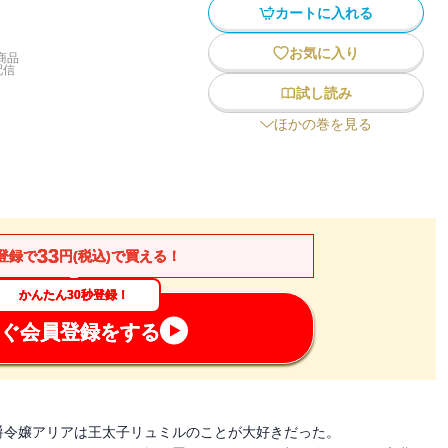
カートに入れる
お気に入り
商品
配信
試し読み
ほかの巻を見る
33
登録で
円(税込)で買える！
かんたん30秒登録！
ぐ会員登録をする
爵令嬢アリアは王太子リュミルのことが大好きだった。