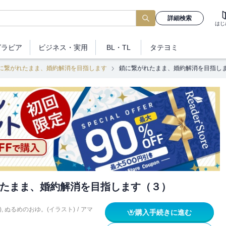
詳細検索
はじ
グラビア
ビジネス
・実用
BL・TL
タテヨミ
に繋がれたまま、婚約解消を目指します
鎖に繋がれたまま、婚約解消を目指し
たまま、婚約解消を目指します（３）
)
,
ぬるめのおゆ。(イラスト)
/
アマ
購入手続きに進む