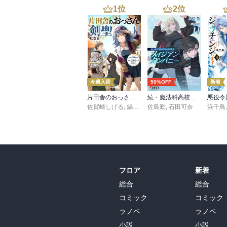
1
位
2
位
今週入荷
50%OFF
新着
片田舎のおっさん、剣聖になる 11 ～ただの田舎の剣術師範だったのに、大成した弟子たちが俺を放ってくれない件～
続・魔法科高校の劣等生 メイジアン・カンパニー(11)
佐賀崎しげる
,
鍋島テツヒロ
佐島勤
,
石田可奈
浜千鳥
フロア
新着
総合
総合
コミック
コミック
ラノベ
ラノベ
小説
小説