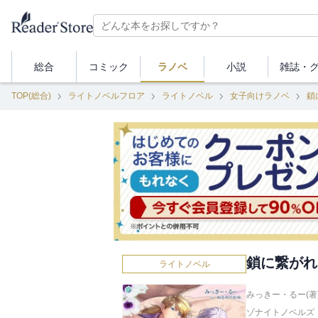
総合
コミック
ラノベ
小説
雑誌・
TOP(総合)
ライトノベルフロア
ライトノベル
女子向けラノベ
鎖
鎖に繋がれ
ライトノベル
みっきー・るー(著
ゾナイトノベルズ