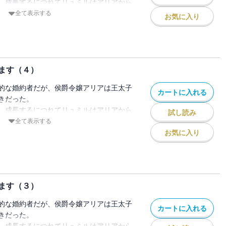
、成長するにつれてリュミルはアリアから
、顔を会わせれば喧嘩ばかり。
全て表示する
お気に入り
るのだと落ちこみながらも思いを募らせて
ルがとある子爵令嬢と口づけを交わそうと
てしまった。
とう婚約解消を告げるのだが、リュミルは
ます（４）
ない」と言い張る。
的な婚約者だが、侯爵令嬢アリアは王太子
に埒が明かないと思い至った、アリアの執
カートに入れる
きだった。
ャンは、二人を魔法の鎖で繋いでしまう。
、成長するにつれてリュミルはアリアから
試し読み
ことも壊すこともできないが、１カ月たっ
、顔を会わせれば喧嘩ばかり。
全て表示する
変わらなければ婚約解消を許可すると国王
るのだと落ちこみながらも思いを募らせて
お気に入り
リアとリュミルは１カ月の間、寝食を含め
ルがとある子爵令嬢と口づけを交わそうと
することに・・・・・・。
てしまった。
っぱいのアリアだが、それでも傍にいるだ
とう婚約解消を告げるのだが、リュミルは
れて止まらない。
ます（３）
ない」と言い張る。
くせに、婚約破棄を認めない頑固なリュミ
に埒が明かないと思い至った、アリアの執
・・・・・・。
的な婚約者だが、侯爵令嬢アリアは王太子
カートに入れる
ャンは、二人を魔法の鎖で繋いでしまう。
きだった。
ことも壊すこともできないが、１カ月たっ
婚約解消を目指します（５）』には「第五
、成長するにつれてリュミルはアリアから