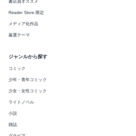
書店員オススメ
Reader Store 限定
メディア化作品
厳選テーマ
ジャンルから探す
コミック
少年・青年コミック
少女・女性コミック
ライトノベル
小説
雑誌
グラビア