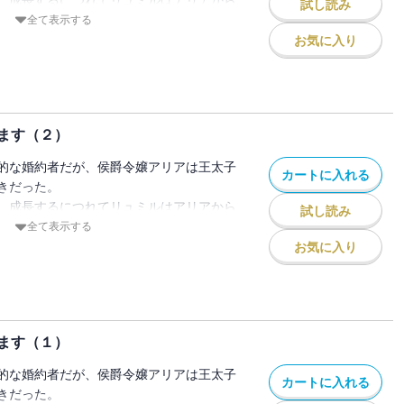
試し読み
変わらなければ婚約解消を許可すると国王
でいたい」（後半）～「書き下ろし番外
、顔を会わせれば喧嘩ばかり。
全て表示する
るのだと落ちこみながらも思いを募らせて
お気に入り
リアとリュミルは１カ月の間、寝食を含め
することに・・・・・・。
ルがとある子爵令嬢と口づけを交わそうと
っぱいのアリアだが、それでも傍にいるだ
てしまった。
れて止まらない。
とう婚約解消を告げるのだが、リュミルは
くせに、婚約破棄を認めない頑固なリュミ
ます（２）
ない」と言い張る。
・・・・・・。
に埒が明かないと思い至った、アリアの執
的な婚約者だが、侯爵令嬢アリアは王太子
カートに入れる
ャンは、二人を魔法の鎖で繋いでしまう。
きだった。
婚約解消を目指します（４）』には「第五
ことも壊すこともできないが、１カ月たっ
、成長するにつれてリュミルはアリアから
でいたい」（前半）を収録
試し読み
変わらなければ婚約解消を許可すると国王
、顔を会わせれば喧嘩ばかり。
全て表示する
るのだと落ちこみながらも思いを募らせて
お気に入り
リアとリュミルは１カ月の間、寝食を含め
することに・・・・・・。
ルがとある子爵令嬢と口づけを交わそうと
っぱいのアリアだが、それでも傍にいるだ
てしまった。
れて止まらない。
とう婚約解消を告げるのだが、リュミルは
くせに、婚約破棄を認めない頑固なリュミ
ます（１）
ない」と言い張る。
・・・・・・。
に埒が明かないと思い至った、アリアの執
的な婚約者だが、侯爵令嬢アリアは王太子
カートに入れる
ャンは、二人を魔法の鎖で繋いでしまう。
きだった。
婚約解消を目指します（３）』には「第三