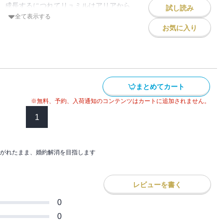
ことも壊すこともできないが、１カ月たっ
、成長するにつれてリュミルはアリアから
、おでかけです」（後半）～「第四章 鎖
試し読み
変わらなければ婚約解消を許可すると国王
、顔を会わせれば喧嘩ばかり。
全て表示する
は終わりました」までを収録
るのだと落ちこみながらも思いを募らせて
お気に入り
リアとリュミルは１カ月の間、寝食を含め
することに・・・・・・。
ルがとある子爵令嬢と口づけを交わそうと
っぱいのアリアだが、それでも傍にいるだ
てしまった。
れて止まらない。
とう婚約解消を告げるのだが、リュミルは
くせに、婚約破棄を認めない頑固なリュミ
ない」と言い張る。
まとめてカート
・・・・・・。
に埒が明かないと思い至った、アリアの執
※無料、予約、入荷通知のコンテンツはカートに追加されません。
ャンは、二人を魔法の鎖で繋いでしまう。
婚約解消を目指します（２）』には「第二
ことも壊すこともできないが、１カ月たっ
1
、揉めています」（後半）～「第三章 鎖
変わらなければ婚約解消を許可すると国王
かけです」（前半）までを収録
リアとリュミルは１カ月の間、寝食を含め
がれたまま、婚約解消を目指します
することに・・・・・・。
っぱいのアリアだが、それでも傍にいるだ
れて止まらない。
レビューを書く
くせに、婚約破棄を認めない頑固なリュミ
0
・・・・・・。
0