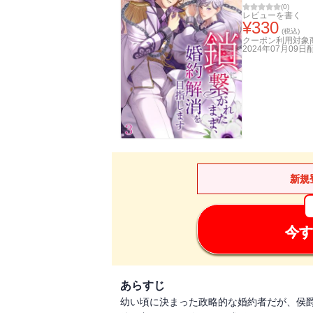
(
0
)
レビューを書く
¥
330
(税込)
クーポン利用対象
2024年07月09日
新規
今す
あらすじ
幼い頃に決まった政略的な婚約者だが、侯