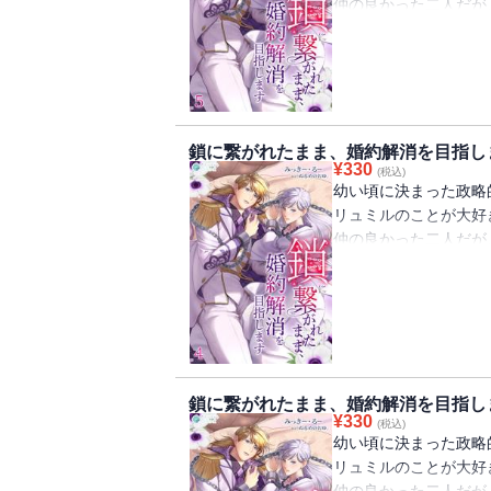
仲の良かった二人だが
距離を置くようになり
リュミルに嫌われてい
いく。
そんなある日、リュミ
する現場を偶然目撃し
アリアは憤慨し、とう
鎖に繋がれたまま、婚約解消を目指し
¥
330
「絶対に婚約解消はし
(税込)
幼い頃に決まった政略
口論を続ける二人の姿
リュミルのことが大好
事で魔法使いのアルジ
仲の良かった二人だが
その鎖は物理的に外す
距離を置くようになり
てもアリアの気持ちが
リュミルに嫌われてい
に言われた二人。
いく。
鎖に繋がれたままのア
そんなある日、リュミ
たすべての行動を共に
する現場を偶然目撃し
リュミルへの怒りでい
アリアは憤慨し、とう
けで好きな気持ちが溢
鎖に繋がれたまま、婚約解消を目指し
「絶対に婚約解消はし
他に好きな女性がいる
¥
330
(税込)
口論を続ける二人の姿
ルの本当の気持ちとは
幼い頃に決まった政略
事で魔法使いのアルジ
リュミルのことが大好
その鎖は物理的に外す
『鎖に繋がれたまま、
仲の良かった二人だが