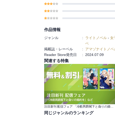
あれこれ思い悩んで自
無神経なヒーロー。
意地っ張りな二人が拗
物語です。
お楽しみいただければ
作品情報
『鎖に繋がれたまま、
ジャンル
:
ライトノベル
-
女
章」～「第二章 鎖に
ベ
でを収録
掲載誌・レーベル
:
アマゾナイトノベ
Reader Store発売日
:
2024.07.09
関連する特集
注目新刊 配信フェア 「冷酷男爵閣下と偽りの婚約を」など
同じジャンルのランキング