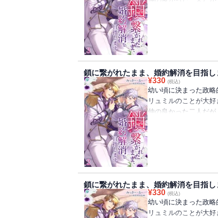
てもアリアの気持ちが
章 鎖で繋がれたまま
距離を置くようになり
に言われた二人。
編 婚約式」を収録
リュミルに嫌われてい
鎖に繋がれたままのア
いく。
たすべての行動を共に
そんなある日、リュミ
リュミルへの怒りでい
する現場を偶然目撃し
けで好きな気持ちが溢
アリアは憤慨し、とう
他に好きな女性がいる
鎖に繋がれたまま、婚約解消を目指し
「絶対に婚約解消はし
¥
330
ルの本当の気持ちとは
(税込)
口論を続ける二人の姿
幼い頃に決まった政略
事で魔法使いのアルジ
リュミルのことが大好
『鎖に繋がれたまま、
その鎖は物理的に外す
仲の良かった二人だが
章 鎖で繋がれたまま
てもアリアの気持ちが
距離を置くようになり
に言われた二人。
リュミルに嫌われてい
鎖に繋がれたままのア
いく。
たすべての行動を共に
そんなある日、リュミ
リュミルへの怒りでい
する現場を偶然目撃し
けで好きな気持ちが溢
アリアは憤慨し、とう
他に好きな女性がいる
鎖に繋がれたまま、婚約解消を目指し
「絶対に婚約解消はし
¥
330
ルの本当の気持ちとは
(税込)
口論を続ける二人の姿
幼い頃に決まった政略
事で魔法使いのアルジ
リュミルのことが大好
『鎖に繋がれたまま、