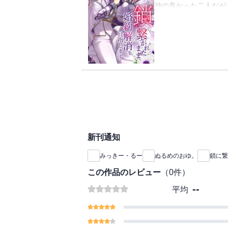
その鎖は物理的に外す
仲の良かった二人だが
章 鎖に繋がれたまま
てもアリアの気持ちが
距離を置くようになり
に繋がれたままの日々
に言われた二人。
リュミルに嫌われてい
鎖に繋がれたままのア
いく。
たすべての行動を共に
そんなある日、リュミ
リュミルへの怒りでい
する現場を偶然目撃し
けで好きな気持ちが溢
アリアは憤慨し、とう
他に好きな女性がいる
「絶対に婚約解消はし
ルの本当の気持ちとは
口論を続ける二人の姿
事で魔法使いのアルジ
『鎖に繋がれたまま、
その鎖は物理的に外す
章 鎖に繋がれたまま
てもアリアの気持ちが
に繋がれたまま、おで
新刊通知
に言われた二人。
鎖に繋がれたままのア
みっきー・るー
ぬるめのおゆ。
鎖に繋
たすべての行動を共に
この作品のレビュー
（
0
件）
リュミルへの怒りでい
けで好きな気持ちが溢
--
平均
他に好きな女性がいる
ルの本当の気持ちとは
作者より