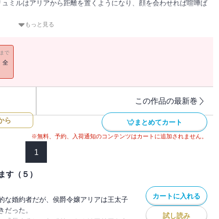
リュミルはアリアから距離を置くようになり、顔を会わせれば喧嘩ば
がらも思いを募らせていく。
もっと見る
と口づけを交わそうとする現場を偶然目撃してしまった。
るのだが、リュミルは「絶対に婚約解消はしない」と言い張る。
11まで
い至った、アリアの執事で魔法使いのアルジャンは、二人を魔法の鎖
！全
きないが、１カ月たってもアリアの気持ちが変わらなければ婚約解消
カ月の間、寝食を含めたすべての行動を共にすること
この作品の最新巻
から
、それでも傍にいるだけで好きな気持ちが溢れて止まらない。
まとめてカート
認めない頑固なリュミルの本当の気持ちとは・・・・・・。
※無料、予約、入荷通知のコンテンツはカートに追加されません。
1
す（３）』には「第三章 鎖に繋がれたまま、おでかけです」（後
は終わりました」までを収録
ます（５）
カートに入れる
的な婚約者だが、侯爵令嬢アリアは王太子
きだった。
試し読み